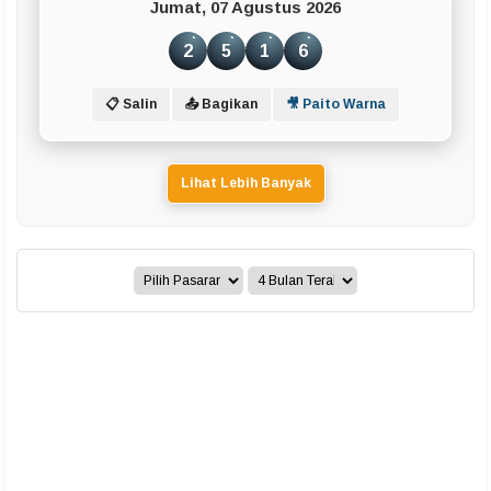
Jumat, 07 Agustus 2026
2
5
1
6
📋 Salin
📤 Bagikan
🎥 Paito Warna
Lihat Lebih Banyak