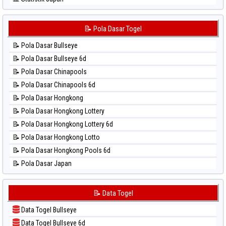
⚽ Bola Hitam Sydney Lotto
📊 Statistik Japan 6d
⚽ Bola Hitam Sydney Pools 6d
📊 Statistik Korea
📝 Pola Dasar Togel
⚽ Bola Hitam Taipei
📊 Statistik Kuda Lari
⚽ Bola Hitam Taiwan
📝 Pola Dasar Bullseye
📊 Statistik Magnum Cambodia
📝 Pola Dasar Bullseye 6d
📊 Statistik Nagoya
📝 Pola Dasar Chinapools
📊 Statistik New York Midday
📝 Pola Dasar Chinapools 6d
📊 Statistik North Carolina Day
📝 Pola Dasar Hongkong
📊 Statistik Pcso
📝 Pola Dasar Hongkong Lottery
📊 Statistik Pennsylvania Day
📝 Pola Dasar Hongkong Lottery 6d
📊 Statistik Sao Paulo
📝 Pola Dasar Hongkong Lotto
📊 Statistik Singapore
📝 Pola Dasar Hongkong Pools 6d
📊 Statistik Sydney
📝 Pola Dasar Japan
📊 Statistik Sydney Lottery
📝 Pola Dasar Japan 6d
📊 Statistik Sydney Lottery 6d
📝 Pola Dasar Korea
📝 Data Togel
📊 Statistik Sydney Lotto
📝 Pola Dasar Kuda Lari
📊 Statistik Sydney Pools 6d
Data Togel Bullseye
📝 Pola Dasar Magnum Cambodia
📊 Statistik Taipei
Data Togel Bullseye 6d