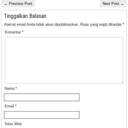
← Previous Post
Next Post →
Tinggalkan Balasan
Alamat email Anda tidak akan dipublikasikan.
Ruas yang wajib ditandai
*
Komentar
*
Nama
*
Email
*
Situs Web