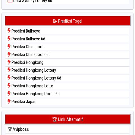
Data Sydney Lottery 6d
Data Togel Sydney
Data Togel Sydney Lottery
Data Togel Sydney Lottery 6d
📝 Prediksi Togel
Data Togel Sydney Lotto
Prediksi Bullseye
Data Togel Sydney Pools 6d
Prediksi Bullseye 6d
Data Togel Taipei
Prediksi Chinapools
Data Togel Taiwan
Prediksi Chinapools 6d
Prediksi Hongkong
Prediksi Hongkong Lottery
Prediksi Hongkong Lottery 6d
Prediksi Hongkong Lotto
Prediksi Hongkong Pools 6d
Prediksi Japan
Prediksi Japan 6d
Prediksi Korea
🏆 Link Alternatif
Prediksi Kuda Lari
🏆 Vvipboss
Prediksi Magnum Cambodia