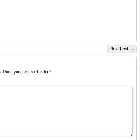
Next Post →
.
Ruas yang wajib ditandai
*