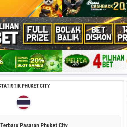
STATISTIK PHUKET CITY
 Terbaru Pasaran Phuket City