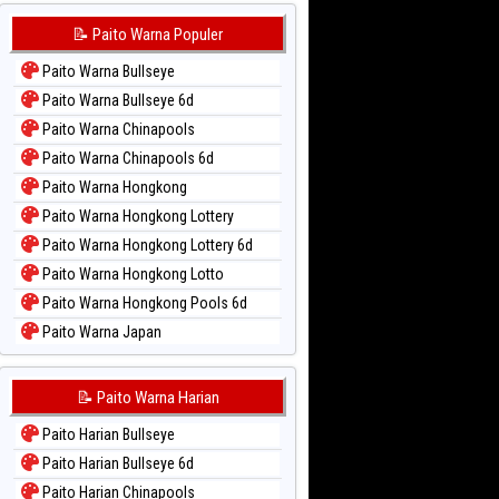
📝 Paito Warna Populer
Paito Warna Bullseye
Paito Warna Bullseye 6d
Paito Warna Chinapools
Paito Warna Chinapools 6d
Paito Warna Hongkong
Paito Warna Hongkong Lottery
Paito Warna Hongkong Lottery 6d
Paito Warna Hongkong Lotto
Paito Warna Hongkong Pools 6d
Paito Warna Japan
Paito Warna Japan 6d
Paito Warna Korea
📝 Paito Warna Harian
Paito Warna Kuda Lari
Paito Harian Bullseye
Paito Warna Magnum Cambodia
Paito Harian Bullseye 6d
Paito Warna Nagoya
Paito Harian Chinapools