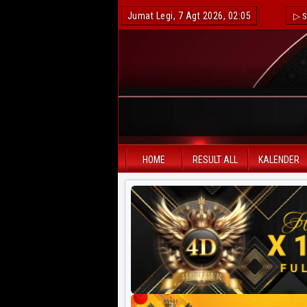
Jumat Legi, 7 Agt 2026, 02:05
▷ S
HOME
RESULT ALL
KALENDER