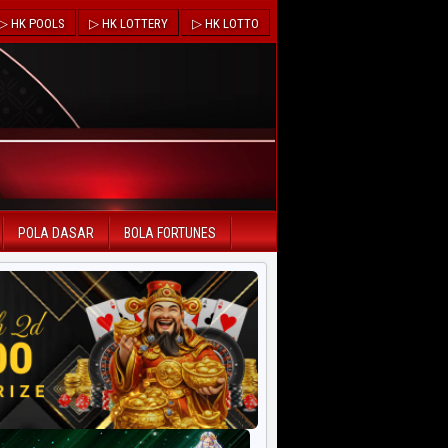
▷ HK POOLS
▷ HK LOTTERY
▷ HK LOTTO
POLA DASAR
BOLA FORTUNES