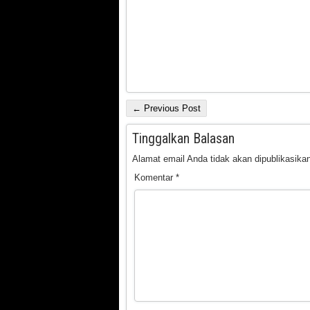
← Previous Post
Tinggalkan Balasan
Alamat email Anda tidak akan dipublikasikan
Komentar
*