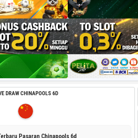
VE DRAW CHINAPOOLS 6D
Terbaru Pasaran Chinapools 6d