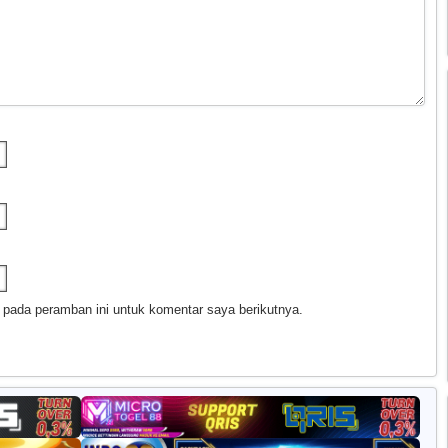
 pada peramban ini untuk komentar saya berikutnya.