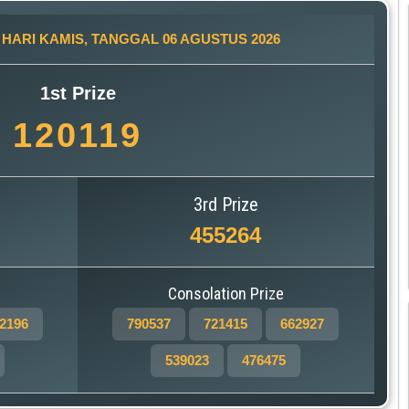
 HARI KAMIS, TANGGAL 06 AGUSTUS 2026
1st Prize
120119
3rd Prize
455264
Consolation Prize
2196
790537
721415
662927
539023
476475