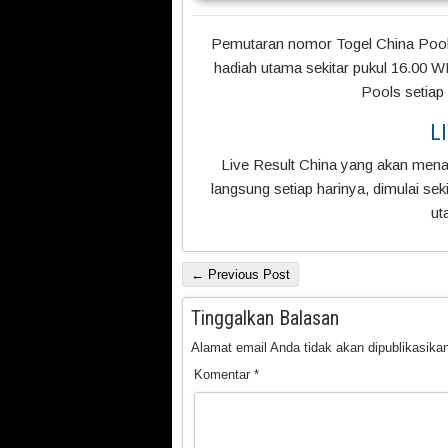
Pemutaran nomor Togel China Pools
hadiah utama sekitar pukul 16.00 WI
Pools setiap 
L
Live Result China yang akan mena
langsung setiap harinya, dimulai s
ut
← Previous Post
Tinggalkan Balasan
Alamat email Anda tidak akan dipublikasikan
Komentar
*