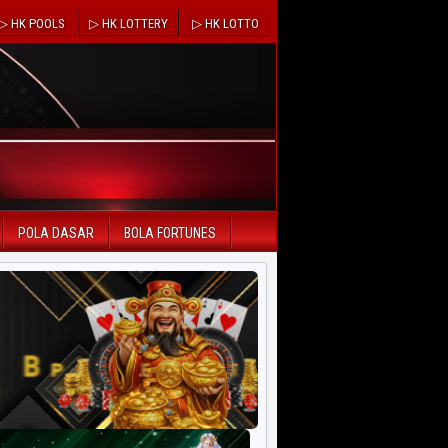
▷ HK POOLS
▷ HK LOTTERY
▷ HK LOTTO
POLA DASAR
BOLA FORTUNES