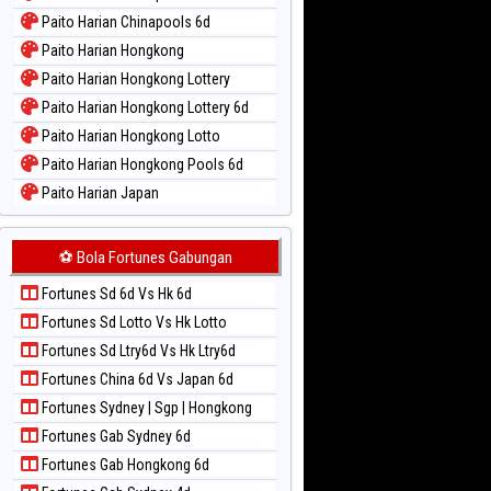
Paito Warna New York Midday
Paito Harian Chinapools 6d
Paito Warna North Carolina Day
Paito Harian Hongkong
Paito Warna Pcso
Paito Harian Hongkong Lottery
Paito Warna Pennsylvania Day
Paito Harian Hongkong Lottery 6d
Paito Warna Sao Paulo
Paito Harian Hongkong Lotto
Paito Warna Singapore
Paito Harian Hongkong Pools 6d
Paito Warna Sydney
Paito Harian Japan
Paito Warna Sydney Lottery
Paito Harian Japan 6d
Paito Warna Sydney Lottery 6d
Paito Harian Korea
⚽ Bola Fortunes Gabungan
Paito Warna Sydney Lotto
Paito Harian Kuda Lari
Paito Warna Sydney Pools 6d
Fortunes Sd 6d Vs Hk 6d
Paito Harian Magnum Cambodia
Paito Warna Taipei
Fortunes Sd Lotto Vs Hk Lotto
Paito Harian Nagoya
Paito Warna Taiwan
Fortunes Sd Ltry6d Vs Hk Ltry6d
Paito Harian New York Midday
Fortunes China 6d Vs Japan 6d
Paito Harian North Carolina Day
Fortunes Sydney | Sgp | Hongkong
Paito Harian Pcso
Fortunes Gab Sydney 6d
Paito Harian Pennsylvania Day
Fortunes Gab Hongkong 6d
Paito Harian Sao Paulo