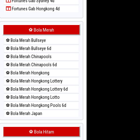
Fortunes Gab Sydney 4d
Paito Harian Singapore
Fortunes Gab Hongkong 4d
Paito Harian Sydney
Paito Harian Sydney Lottery
Paito Harian Sydney Lottery 6d
⚽ Bola Merah
Paito Harian Sydney Lotto
⚽ Bola Merah Bullseye
Paito Harian Sydney Pools 6d
⚽ Bola Merah Bullseye 6d
Paito Harian Taipei
⚽ Bola Merah Chinapools
Paito Harian Taiwan
⚽ Bola Merah Chinapools 6d
⚽ Bola Merah Hongkong
⚽ Bola Merah Hongkong Lottery
⚽ Bola Merah Hongkong Lottery 6d
⚽ Bola Merah Hongkong Lotto
⚽ Bola Merah Hongkong Pools 6d
⚽ Bola Merah Japan
⚽ Bola Merah Japan 6d
⚽ Bola Merah Korea
⚽ Bola Hitam
⚽ Bola Merah Kuda Lari