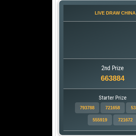
LIVE DRAW CHINA
2nd Prize
663884
Starter Prize
793788
721658
53
555919
721672