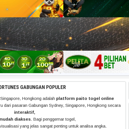
ORTUNES GABUNGAN POPULER
 Singapore, Hongkong adalah
platform paito togel online
aru dari pasaran Gabungan Sydney, Singapore, Hongkong secara
interaktif,
 mudah diakses
. Bagi penggemar togel,
visualisasi yang jelas sangat penting untuk analisa angka.