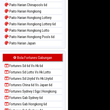
Paito Warna New York Midday
Paito Harian Chinapools 6d
Paito Warna North Carolina Day
Paito Harian Hongkong
Paito Warna Pcso
Paito Harian Hongkong Lottery
Paito Warna Pennsylvania Day
Paito Harian Hongkong Lottery 6d
Paito Warna Sao Paulo
Paito Harian Hongkong Lotto
Paito Warna Singapore
Paito Harian Hongkong Pools 6d
Paito Warna Sydney
Paito Harian Japan
Paito Warna Sydney Lottery
Paito Harian Japan 6d
Paito Warna Sydney Lottery 6d
Paito Harian Korea
⚽ Bola Fortunes Gabungan
Paito Warna Sydney Lotto
Paito Harian Kuda Lari
Paito Warna Sydney Pools 6d
Fortunes Sd 6d Vs Hk 6d
Paito Harian Magnum Cambodia
Paito Warna Taipei
Fortunes Sd Lotto Vs Hk Lotto
Paito Harian Nagoya
Paito Warna Taiwan
Fortunes Sd Ltry6d Vs Hk Ltry6d
Paito Harian New York Midday
Fortunes China 6d Vs Japan 6d
Paito Harian North Carolina Day
Fortunes Sydney | Sgp | Hongkong
Paito Harian Pcso
Fortunes Gab Sydney 6d
Paito Harian Pennsylvania Day
Fortunes Gab Hongkong 6d
Paito Harian Sao Paulo