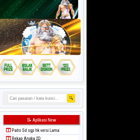
🔍
📝 Aplikasi New
Paito Sd sgp hk versi Lama
Rekap Angka 2D