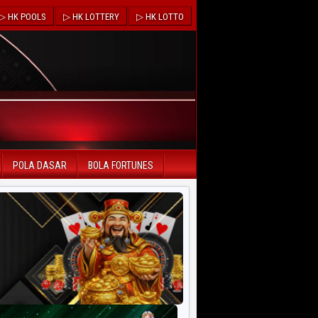
▷ HK POOLS
▷ HK LOTTERY
▷ HK LOTTO
POLA DASAR
BOLA FORTUNES