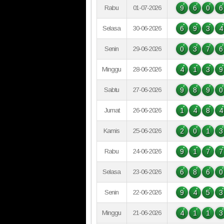
Rabu
01-07-2026
9
6
0
6
Selasa
30-06-2026
6
9
3
4
Senin
29-06-2026
0
3
7
6
Minggu
28-06-2026
4
1
3
9
Sabtu
27-06-2026
9
8
9
0
Jumat
26-06-2026
1
4
8
4
Kamis
25-06-2026
2
0
1
3
Rabu
24-06-2026
9
1
7
7
Selasa
23-06-2026
6
8
6
0
Senin
22-06-2026
9
4
5
3
Minggu
21-06-2026
4
1
1
3