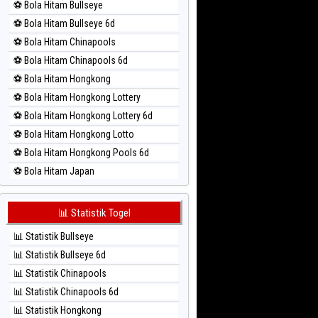
⚽ Bola Hitam Bullseye
⚽ Bola Merah Magnum Cambodia
⚽ Bola Hitam Bullseye 6d
⚽ Bola Merah Nagoya
⚽ Bola Hitam Chinapools
⚽ Bola Merah North Carolina Day
⚽ Bola Hitam Chinapools 6d
⚽ Bola Merah Pcso
⚽ Bola Hitam Hongkong
⚽ Bola Merah Sao Paulo
⚽ Bola Hitam Hongkong Lottery
⚽ Bola Merah Singapore
⚽ Bola Hitam Hongkong Lottery 6d
⚽ Bola Merah Sydney
⚽ Bola Hitam Hongkong Lotto
⚽ Bola Merah Sydney Lottery
⚽ Bola Hitam Hongkong Pools 6d
⚽ Bola Merah Sydney Lottery 6d
⚽ Bola Hitam Japan
⚽ Bola Merah Sydney Lotto
⚽ Bola Hitam Japan 6d
⚽ Bola Merah Sydney Pools 6d
⚽ Bola Hitam Korea
📊 Statistik Togel
⚽ Bola Merah Taipei
⚽ Bola Hitam Kuda Lari
⚽ Bola Merah Taiwan
📊 Statistik Bullseye
⚽ Bola Hitam Magnum Cambodia
📊 Statistik Bullseye 6d
⚽ Bola Hitam Nagoya
📊 Statistik Chinapools
⚽ Bola Hitam North Carolina Day
📊 Statistik Chinapools 6d
⚽ Bola Hitam Pcso
📊 Statistik Hongkong