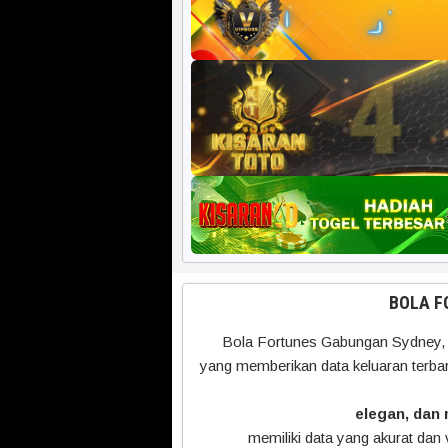
BOLA F
Bola Fortunes Gabungan Sydney,
yang memberikan data keluaran terb
elegan, dan
memiliki data yang akurat dan 