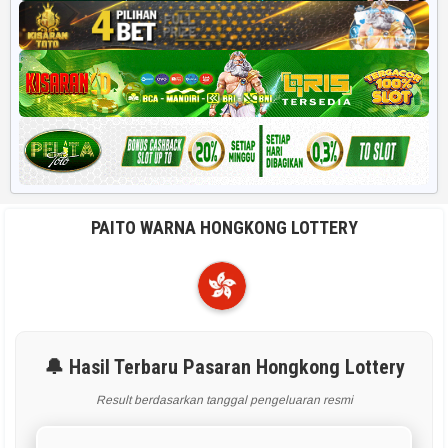
PAITO WARNA HONGKONG LOTTERY
🔔 Hasil Terbaru Pasaran Hongkong Lottery
Result berdasarkan tanggal pengeluaran resmi