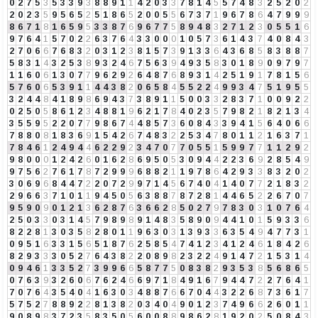
0
2
7
5
3
5
3
3
9
3
8
8
9
1
1
4
2
0
3
3
7
8
1
4
5
5
7
4
8
3
2
5
2
0
2
2
0
2
3
5
9
5
6
5
2
5
1
8
6
5
2
0
0
5
5
6
7
3
7
1
9
6
7
8
6
4
7
9
9
9
8
6
7
1
8
1
6
5
9
5
3
3
8
7
6
9
6
7
7
5
8
9
4
8
3
2
7
1
2
3
0
5
5
1
6
9
7
6
4
1
5
7
0
2
2
6
3
7
6
4
3
3
0
0
0
1
0
5
7
3
6
1
4
3
7
4
0
8
4
3
2
7
0
6
6
7
6
8
3
2
0
3
1
2
3
8
1
5
7
3
9
1
3
3
6
4
3
6
8
5
8
3
8
8
7
5
8
3
1
4
3
2
5
3
8
9
3
2
4
6
7
5
6
3
9
4
9
3
5
8
3
0
1
8
9
0
9
7
9
7
1
1
6
0
6
1
3
0
7
7
9
6
2
9
2
6
4
8
7
6
8
9
3
1
4
2
5
1
9
1
7
8
1
5
6
5
7
6
0
6
5
3
9
1
1
4
4
3
8
2
0
6
5
8
4
5
5
2
2
4
9
9
3
4
7
5
1
9
5
5
3
2
4
4
8
4
1
8
9
8
6
9
4
3
7
3
8
9
1
1
5
0
0
3
3
2
8
3
7
1
0
0
9
2
2
0
2
5
0
5
8
6
1
2
3
4
8
8
1
9
6
2
1
7
8
4
0
2
3
5
7
9
8
2
1
8
2
1
3
4
3
5
5
9
5
2
2
0
7
7
9
8
6
7
4
4
8
5
7
3
6
0
8
4
3
3
9
4
1
5
6
4
0
6
6
7
8
8
0
8
1
8
3
6
9
1
5
4
2
6
7
4
8
3
2
2
5
3
4
7
8
0
1
1
2
1
6
3
7
1
7
8
4
6
1
2
4
9
4
4
6
2
2
9
2
3
4
7
0
7
7
0
5
5
1
5
9
9
7
7
1
1
2
9
2
9
8
0
0
0
1
2
4
2
6
0
1
6
2
8
6
9
5
0
5
3
0
9
4
4
2
2
3
6
9
2
8
5
4
9
9
7
5
6
2
7
6
1
7
8
7
2
9
9
9
6
8
8
2
1
1
9
7
8
6
4
2
9
3
3
8
3
2
0
2
3
0
6
9
6
8
4
4
7
2
2
0
7
2
9
9
7
1
4
5
6
7
4
0
4
1
4
0
7
7
2
1
8
3
2
2
9
6
6
3
7
1
0
1
1
9
4
5
0
5
6
3
8
8
7
8
7
2
8
1
4
4
6
5
2
2
6
7
0
7
9
5
9
0
9
0
1
2
1
3
6
2
8
7
6
3
6
6
2
8
5
0
2
7
9
7
8
3
0
3
1
0
7
6
4
2
5
0
3
3
0
3
1
4
5
7
9
8
9
8
9
1
4
8
3
5
8
9
0
9
4
4
1
0
1
5
9
3
3
6
8
2
2
8
1
3
0
3
5
8
2
8
0
1
1
9
6
3
0
3
1
3
9
3
3
6
3
5
4
9
4
7
7
3
1
0
9
5
1
6
3
3
1
5
6
5
1
8
7
6
2
5
8
5
4
7
4
1
2
3
4
1
2
4
6
1
8
4
2
6
8
2
9
3
3
3
0
5
2
7
6
4
3
8
2
2
0
8
9
8
2
3
2
2
4
9
1
4
7
2
1
5
3
1
4
0
9
4
6
1
3
3
5
2
7
3
9
9
6
6
5
8
7
7
5
0
8
3
8
2
9
3
5
3
8
5
6
8
6
5
0
7
6
3
9
3
2
6
0
6
7
6
2
4
6
6
9
7
1
8
4
9
1
6
7
9
4
4
7
2
2
7
6
4
1
7
0
7
6
4
3
5
4
0
4
1
6
3
0
3
4
8
8
7
6
6
7
0
4
4
3
2
2
6
8
7
3
6
1
7
5
7
5
2
7
8
8
9
2
2
8
1
3
8
2
0
3
4
0
4
9
0
1
2
3
7
4
9
6
6
2
6
0
1
1
9
0
8
9
8
3
7
2
3
5
8
3
5
0
5
6
0
0
8
8
9
8
6
2
8
1
9
2
0
2
5
0
8
4
3