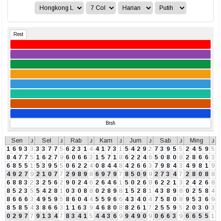
Rest
Brsh
Sen
ᴊ
Sel
ᴊ
Rab
ᴊ
Kam
ᴊ
Jum
ᴊ
Sab
ᴊ
Ming
ᴊ
1
6
9
3
3
3
3
7
7
5
6
2
3
1
4
4
1
7
3
1
5
4
2
9
2
7
3
9
5
5
2
4
5
9
5
8
4
7
7
5
1
6
2
7
9
6
0
6
6
3
1
5
7
1
8
6
2
2
4
6
5
0
8
0
8
2
8
6
6
3
6
8
5
5
1
5
3
9
5
5
0
6
2
2
4
0
8
4
4
8
4
2
6
6
3
7
9
8
4
3
4
9
8
1
9
4
9
2
7
9
2
1
0
7
7
2
9
8
9
8
6
9
7
9
7
8
5
0
9
9
2
7
3
4
7
2
8
0
8
8
6
8
8
3
2
3
2
5
6
2
9
0
2
4
6
2
6
4
6
1
5
0
2
6
8
6
2
2
1
3
2
4
2
6
8
8
5
2
3
5
5
4
2
8
1
0
3
0
8
8
0
2
8
9
8
1
5
2
8
1
4
3
8
9
8
0
2
5
8
4
8
6
6
6
3
4
9
5
9
5
8
6
0
4
4
5
5
9
6
6
4
3
4
0
4
7
5
8
0
8
9
5
3
6
9
8
5
8
5
4
3
8
6
6
3
1
1
6
3
9
4
6
8
0
8
8
2
6
1
7
2
5
5
9
5
2
0
3
0
3
0
2
9
7
7
9
1
3
4
7
8
3
4
1
5
4
4
3
6
9
9
4
9
0
9
0
6
6
3
9
6
6
5
5
1