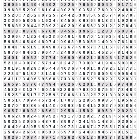
3
6
0
5
5
9
1
4
9
4
4
4
9
2
2
0
2
2
5
7
7
9
5
6
2
8
0
4
0
4
9
1
7
1
8
3
9
6
8
5
5
2
9
0
9
6
1
0
4
4
8
0
2
9
2
0
3
5
3
8
7
6
0
9
9
2
4
8
8
7
3
5
2
0
2
7
2
6
2
8
0
7
2
5
7
2
4
4
2
6
3
9
3
5
8
5
2
6
7
4
9
6
7
0
7
3
3
2
6
8
5
8
0
5
5
1
6
3
4
7
8
4
5
0
5
0
6
3
6
9
6
1
8
2
1
1
9
2
6
8
7
5
6
8
5
2
9
4
4
8
7
8
9
2
2
4
0
2
0
2
9
6
5
6
2
3
2
1
2
3
2
7
8
4
3
5
8
3
8
2
0
3
7
8
6
6
7
6
0
6
8
4
5
6
2
3
9
6
5
2
1
2
8
0
8
6
0
3
4
7
8
2
9
6
6
7
1
2
2
4
4
5
3
3
6
0
4
6
1
7
9
0
7
0
7
1
3
9
3
3
4
1
1
8
9
5
9
8
5
4
0
5
4
9
4
8
0
7
4
2
0
9
6
3
9
5
3
0
5
5
1
4
9
0
9
7
6
1
8
9
3
8
4
3
7
6
5
1
9
1
0
4
9
8
8
7
2
6
7
4
9
0
5
7
3
7
1
1
6
7
3
7
6
8
5
5
9
7
6
4
8
4
6
1
7
9
6
4
7
2
2
4
8
0
8
6
0
9
1
1
4
5
2
5
7
8
1
4
5
9
3
4
0
1
1
4
9
8
2
1
2
7
7
4
2
9
6
9
0
9
6
4
2
1
3
8
5
0
8
8
1
7
6
2
8
5
2
1
3
4
3
0
7
0
7
5
7
1
4
5
3
2
4
7
2
7
3
8
8
7
4
1
9
4
4
5
9
3
8
2
3
0
1
9
1
6
8
2
9
2
9
5
4
4
8
4
0
3
6
9
7
4
0
1
1
9
7
9
2
2
1
3
7
3
1
2
2
3
4
7
5
1
8
2
1
3
1
4
0
4
0
7
3
2
5
4
5
7
7
5
8
0
9
8
8
9
9
5
4
9
6
4
1
1
2
3
4
8
6
5
9
5
6
0
6
7
3
3
6
9
2
8
5
2
7
5
8
2
9
2
5
2
0
3
3
2
6
5
9
5
5
3
7
6
4
7
4
9
4
4
9
0
2
6
8
6
2
0
1
1
0
7
5
1
6
9
7
4
8
3
4
5
3
3
6
3
1
3
7
1
6
0
4
5
9
3
2
0
6
6
7
9
3
0
3
0
7
5
6
2
7
3
4
8
3
1
5
2
5
7
6
5
1
7
8
7
2
5
9
5
7
8
0
6
6
1
3
3
2
5
7
2
1
8
9
0
2
6
9
6
5
0
5
1
6
7
0
9
4
4
5
7
1
4
5
1
7
0
3
3
2
2
8
6
5
9
9
8
5
4
1
9
5
6
2
3
0
7
0
7
0
3
8
6
5
4
1
4
3
7
0
9
6
3
9
5
3
4
1
5
2
0
2
7
9
0
3
8
5
4
9
0
5
7
3
8
8
0
2
2
6
5
6
1
7
2
9
5
8
4
1
5
8
2
1
8
9
5
0
5
2
8
2
3
5
8
0
6
2
8
9
8
2
4
6
0
9
5
2
7
4
1
1
7
8
1
2
8
2
1
7
2
1
3
4
5
6
4
5
9
5
0
2
3
5
3
0
6
8
5
4
8
7
0
7
8
9
9
7
7
3
4
1
4
5
1
4
8
6
5
0
2
0
5
5
8
0
4
2
6
4
3
9
5
5
5
0
7
4
2
0
9
7
3
1
4
0
6
7
4
7
7
5
5
1
7
0
4
1
5
2
5
4
9
4
2
6
6
0
6
9
5
3
3
6
6
9
7
9
7
2
4
4
8
3
9
4
6
7
4
8
1
5
1
6
8
0
2
9
2
7
0
8
4
3
6
9
7
1
8
4
2
6
2
8
6
5
1
2
3
9
9
3
7
1
8
1
6
8
5