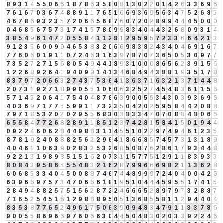
8
9
3
1
4
5
5
0
6
6
1
8
7
8
6
3
5
8
0
8
1
3
0
2
2
0
1
4
2
6
3
3
6
9
6
7
6
1
6
7
0
3
6
7
4
8
8
9
1
1
7
6
5
1
6
6
9
3
6
9
5
6
3
4
7
5
2
6
8
5
4
6
7
8
6
9
3
2
3
5
7
2
0
6
6
5
6
8
7
6
0
7
2
0
2
8
9
9
4
4
4
5
0
0
0
0
4
6
8
5
6
7
5
7
3
1
7
4
1
5
7
8
0
9
9
8
3
4
0
4
4
3
2
6
8
0
9
3
1
4
3
8
5
4
9
6
1
4
7
2
0
5
5
8
4
1
1
2
8
1
2
9
5
9
5
7
2
3
3
6
6
4
2
1
3
9
1
2
3
5
6
0
0
9
9
4
6
5
3
8
3
2
0
6
6
9
8
3
8
2
4
3
4
0
4
6
9
1
6
7
7
7
6
0
6
0
1
9
1
1
0
7
2
4
6
3
1
6
3
9
7
8
7
0
7
3
6
5
0
5
3
0
9
7
7
7
3
5
2
7
2
7
1
5
6
8
0
5
4
9
4
4
1
8
9
3
1
0
0
0
8
6
5
6
2
3
9
1
5
6
1
2
2
6
8
9
2
6
4
1
9
4
0
9
9
1
4
1
3
4
6
8
4
9
4
3
8
8
1
9
3
5
1
7
8
8
3
7
9
7
2
0
6
6
3
2
7
4
3
7
5
3
6
4
1
3
6
3
7
1
6
3
2
1
3
7
1
4
4
8
2
0
7
3
1
9
2
7
1
8
9
9
0
5
5
1
0
6
0
6
3
2
5
2
7
4
5
4
8
3
6
1
1
5
6
5
7
1
4
5
2
0
6
4
1
7
5
4
0
4
8
7
6
6
3
9
0
0
5
5
3
4
3
0
3
9
3
6
9
6
4
0
3
6
9
7
1
7
7
5
5
9
9
1
1
7
3
2
3
5
0
4
2
0
2
5
9
5
8
4
4
2
0
8
8
7
9
7
1
8
5
3
2
0
2
0
2
9
5
5
6
8
3
0
3
8
3
3
4
7
0
7
0
8
8
4
8
0
6
6
6
5
5
8
4
7
7
2
6
8
2
8
9
1
1
8
5
1
2
3
7
4
2
8
1
5
8
4
1
5
0
1
9
4
4
0
9
2
2
4
6
0
6
2
8
4
4
9
8
8
3
1
1
4
5
5
1
0
2
2
9
7
4
9
4
6
1
2
3
5
8
7
8
1
9
2
4
0
8
8
8
2
5
6
2
2
9
6
4
1
8
6
6
8
5
7
4
5
7
3
1
3
1
8
9
4
0
4
6
1
1
0
6
3
9
0
2
8
3
2
5
3
2
6
8
5
0
8
7
6
2
8
6
1
7
9
3
4
4
8
9
2
2
1
3
1
9
8
9
8
5
1
5
1
6
2
0
7
3
1
1
5
7
7
5
1
2
9
1
1
8
3
9
3
3
8
0
8
4
3
9
5
8
6
5
5
5
4
8
3
2
1
6
2
8
7
9
9
6
6
6
9
8
2
1
1
3
6
2
8
6
0
6
8
5
3
3
4
0
4
5
0
0
8
8
7
4
6
7
4
4
8
9
9
9
7
2
4
0
4
0
0
4
2
6
6
3
9
6
6
9
7
5
7
3
4
7
0
6
6
6
1
8
1
9
5
1
0
4
4
4
5
9
5
5
1
7
4
1
5
2
8
4
9
4
8
8
2
5
7
5
1
5
6
2
8
7
2
2
4
6
6
6
5
2
8
9
7
9
7
3
2
8
8
7
7
1
6
5
2
5
4
5
1
6
1
2
9
8
8
8
9
5
0
5
1
3
6
8
5
5
8
1
1
2
9
4
4
0
4
8
3
5
3
8
7
7
6
5
2
4
9
6
1
7
5
0
6
3
9
0
9
4
8
3
4
7
9
1
1
3
3
7
8
6
9
0
0
5
5
8
6
9
6
6
9
7
6
0
6
6
3
0
4
4
5
0
4
8
3
0
2
0
3
3
9
2
2
4
6