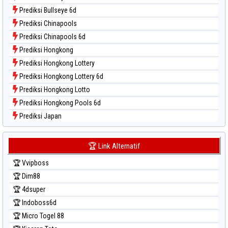
Data Togel Sydney Pools 6d
Prediksi Bullseye 6d
Data Togel Taipei
Prediksi Chinapools
Data Togel Taiwan
Prediksi Chinapools 6d
Prediksi Hongkong
Prediksi Hongkong Lottery
Prediksi Hongkong Lottery 6d
Prediksi Hongkong Lotto
Prediksi Hongkong Pools 6d
Prediksi Japan
Prediksi Japan 6d
Prediksi Korea
🏆 Link Alternatif
Prediksi Kuda Lari
🏆 Vvipboss
Prediksi Magnum Cambodia
🏆 Dim88
Prediksi Nagoya
🏆 4dsuper
Prediksi North Carolina Day
🏆 Indoboss6d
Prediksi Pcso
🏆 Micro Togel 88
Prediksi Sao Paulo