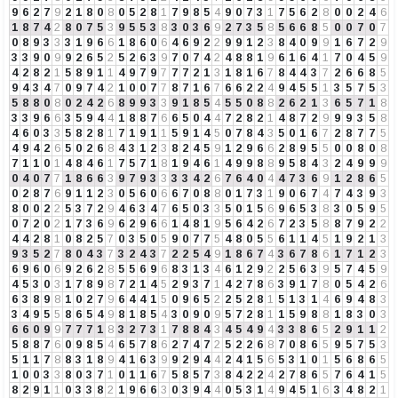
9
6
2
7
9
2
1
8
0
8
0
5
2
8
1
7
9
8
5
4
9
0
7
3
1
7
5
6
2
8
0
0
2
4
6
1
8
7
4
2
8
0
7
5
3
9
5
5
3
8
3
0
3
6
9
2
7
3
5
8
5
6
6
8
5
0
0
7
0
7
0
8
9
3
3
3
1
9
6
6
1
8
6
0
6
4
6
9
2
2
9
9
1
2
3
8
4
0
9
9
1
6
7
2
9
3
3
9
0
9
9
2
6
5
2
5
2
6
3
9
7
0
7
4
2
4
8
8
1
9
6
1
6
4
1
7
0
4
5
9
4
2
8
2
1
5
8
9
1
1
4
9
7
9
7
7
7
2
1
3
1
8
1
6
7
8
4
4
3
7
2
6
6
8
5
9
4
3
4
7
0
9
7
4
2
1
0
0
7
7
8
7
1
6
7
6
6
2
2
4
9
4
5
5
1
3
5
7
5
3
5
8
8
0
8
0
2
4
2
6
8
9
9
3
3
9
1
8
5
4
5
5
0
8
8
2
6
2
1
3
6
5
7
1
8
3
3
9
6
6
3
5
9
4
4
1
8
8
7
6
6
5
0
4
4
7
2
8
2
1
4
8
7
2
9
9
9
3
5
8
4
6
0
3
3
5
8
2
8
1
7
1
9
1
1
5
9
1
4
5
0
7
8
4
3
5
0
1
6
7
2
8
7
7
5
4
9
4
2
6
5
0
2
6
8
4
3
1
2
3
8
2
4
5
9
1
2
9
6
6
2
8
9
5
5
0
0
8
0
8
7
1
1
0
1
4
8
4
6
1
7
5
7
1
8
1
9
4
6
1
4
9
9
8
8
9
5
8
4
3
2
4
9
9
9
0
4
0
7
7
1
8
6
6
3
9
7
9
3
3
3
3
4
2
6
7
6
4
0
4
4
7
3
6
9
1
2
8
6
5
0
2
8
7
6
9
1
1
2
3
0
5
6
0
6
6
7
0
8
8
0
1
7
3
1
9
0
6
7
4
7
4
3
9
3
8
0
0
2
2
5
3
7
2
9
4
6
3
4
7
6
5
0
3
3
5
0
1
5
6
9
6
5
3
8
3
0
5
9
5
0
7
2
0
2
1
7
3
6
9
6
2
9
6
6
1
4
8
1
9
5
6
4
2
6
7
2
3
5
8
8
7
9
2
2
4
4
2
8
1
0
8
2
5
7
0
3
5
0
5
9
0
7
7
5
4
8
0
5
5
6
1
1
4
5
1
9
2
1
3
9
3
5
2
7
8
0
4
3
7
3
2
4
3
7
2
2
5
4
9
1
8
6
7
4
3
6
7
8
6
1
7
1
2
3
6
9
6
0
6
9
2
6
2
8
5
5
6
9
6
8
3
1
3
4
6
1
2
9
2
2
5
6
3
9
5
7
4
5
9
4
5
3
0
3
1
7
8
9
8
7
2
1
4
5
2
9
3
7
1
4
2
7
8
6
3
9
1
7
8
0
5
4
2
6
6
3
8
9
8
1
0
2
7
9
6
4
4
1
5
0
9
6
5
2
2
5
2
8
1
5
1
3
1
4
6
9
4
8
3
3
4
9
5
5
8
6
5
4
9
8
1
8
5
4
3
0
9
0
9
5
7
2
8
1
1
5
9
8
8
1
8
3
0
3
6
6
0
9
9
7
7
7
1
8
3
2
7
3
1
7
8
8
4
3
4
5
4
9
4
3
3
8
6
5
2
9
1
1
2
5
8
8
7
6
0
9
8
5
4
6
5
7
8
6
2
7
4
7
2
5
2
2
6
8
7
0
8
6
5
9
5
7
5
3
5
1
1
7
8
8
3
1
8
9
4
1
6
3
9
9
2
9
4
4
2
4
1
5
6
5
3
1
0
1
5
6
8
6
5
1
0
0
3
3
8
0
3
7
1
0
1
1
6
7
5
8
5
7
3
8
4
2
2
4
2
7
8
6
5
7
6
4
1
5
8
2
9
1
1
0
3
3
8
2
1
9
6
6
3
0
3
9
4
4
0
5
3
1
4
9
4
5
1
6
3
4
8
2
1