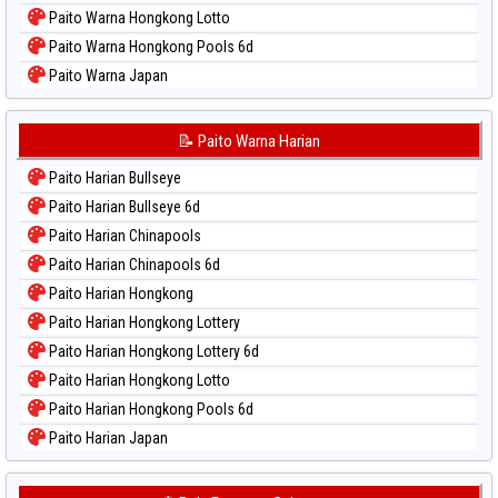
Paito Warna Hongkong Lotto
Paito Warna Hongkong Pools 6d
Paito Warna Japan
Paito Warna Japan 6d
Paito Warna Korea
📝 Paito Warna Harian
Paito Warna Kuda Lari
Paito Harian Bullseye
Paito Warna Magnum Cambodia
Paito Harian Bullseye 6d
Paito Warna Nagoya
Paito Harian Chinapools
Paito Warna New York Midday
Paito Harian Chinapools 6d
Paito Warna North Carolina Day
Paito Harian Hongkong
Paito Warna Pcso
Paito Harian Hongkong Lottery
Paito Warna Pennsylvania Day
Paito Harian Hongkong Lottery 6d
Paito Warna Sao Paulo
Paito Harian Hongkong Lotto
Paito Warna Singapore
Paito Harian Hongkong Pools 6d
Paito Warna Sydney
Paito Harian Japan
Paito Warna Sydney Lottery
Paito Harian Japan 6d
Paito Warna Sydney Lottery 6d
Paito Harian Korea