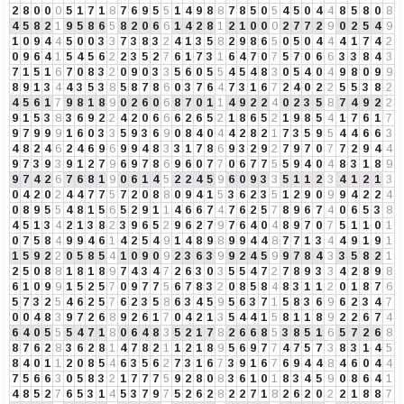
2
8
0
0
0
5
1
7
1
8
7
6
9
5
5
1
4
9
8
8
7
8
5
0
5
4
5
0
4
4
8
5
8
0
8
4
5
8
2
1
9
5
8
6
5
8
2
0
6
6
1
4
2
8
1
2
1
0
0
0
2
7
7
2
9
0
2
5
4
9
1
0
9
4
4
5
0
0
3
3
7
3
8
3
2
4
1
3
5
8
2
9
8
6
5
0
5
0
4
4
4
1
7
4
2
0
9
6
4
1
5
4
5
6
2
2
3
5
2
7
6
1
7
3
1
6
4
7
0
7
5
7
0
6
6
3
3
8
4
3
7
1
5
1
6
7
0
8
3
2
0
9
0
3
3
5
6
0
5
5
4
5
4
8
3
0
5
4
0
4
9
8
0
9
9
8
9
1
3
4
4
3
5
3
8
5
8
7
8
6
0
3
7
6
4
7
3
1
6
7
2
4
0
2
2
5
5
3
8
2
4
5
6
1
7
9
8
1
8
9
0
2
6
0
6
8
7
0
1
1
4
9
2
2
4
0
2
3
5
8
7
4
9
2
2
9
1
5
3
8
3
6
9
2
2
4
2
0
6
6
6
2
6
5
2
1
8
6
5
2
1
9
8
5
4
1
7
6
1
7
9
7
9
9
9
1
6
0
3
3
5
9
3
6
9
0
8
4
0
4
4
2
8
2
1
7
3
5
9
5
4
4
6
6
3
4
8
2
4
6
2
4
6
9
6
9
9
4
8
3
3
1
7
8
6
9
3
2
9
2
7
9
7
0
7
7
2
9
4
4
9
7
3
9
3
9
1
2
7
9
6
9
7
8
6
9
6
0
7
7
0
6
7
7
5
5
9
4
0
4
8
3
1
8
9
9
7
4
2
6
7
6
8
1
9
0
6
1
4
5
2
2
4
5
9
6
0
9
3
3
5
1
1
2
3
4
1
2
1
3
0
4
2
0
2
4
4
7
7
5
7
2
0
8
8
0
9
4
1
5
3
6
2
3
5
1
2
9
0
9
9
4
2
2
4
0
8
9
5
5
4
8
1
5
6
5
2
9
1
1
4
6
6
7
4
7
6
2
5
7
8
9
6
7
4
0
6
5
3
8
4
5
1
3
4
2
1
3
8
2
3
9
6
5
2
9
6
2
7
9
7
6
4
0
4
8
9
7
0
7
5
1
1
0
1
0
7
5
8
4
9
9
4
6
1
4
2
5
4
9
1
4
8
9
8
9
9
4
4
8
7
7
1
3
4
4
9
1
9
1
1
5
9
2
2
0
5
8
5
4
1
0
9
0
9
2
3
6
3
9
9
2
4
5
9
9
7
8
4
3
3
5
8
2
1
2
5
0
8
8
1
8
1
8
9
7
4
3
4
7
2
6
3
0
3
5
5
4
7
2
7
8
9
3
3
4
2
8
9
8
6
1
0
9
9
1
5
2
5
7
0
9
7
7
5
6
7
8
3
2
0
8
5
8
4
8
3
1
1
2
0
1
8
7
6
5
7
3
2
5
4
6
2
5
7
6
2
3
5
8
6
3
4
5
9
5
6
3
7
1
5
8
3
6
9
6
2
3
4
7
0
0
4
8
3
9
7
2
6
8
9
2
6
1
7
0
4
2
1
3
5
4
4
1
5
8
1
1
8
9
2
2
6
7
4
6
4
0
5
5
5
4
7
1
8
0
6
4
8
3
5
2
1
7
8
2
6
6
8
5
3
8
5
1
6
5
7
2
6
8
8
7
6
2
8
3
6
2
8
1
4
7
8
2
1
1
2
1
8
9
5
6
9
7
7
4
7
5
7
3
8
3
1
4
5
8
4
0
1
1
2
0
8
5
4
6
3
5
6
2
7
3
1
6
7
3
9
1
6
7
6
9
4
4
8
4
6
0
4
4
7
5
6
6
3
0
5
8
3
2
1
7
7
7
5
9
2
8
0
8
3
6
1
0
1
8
3
4
5
9
0
8
6
4
1
4
8
5
2
7
6
5
3
1
4
5
3
7
9
7
5
2
6
2
8
2
2
7
1
8
2
6
2
0
2
2
1
8
8
7