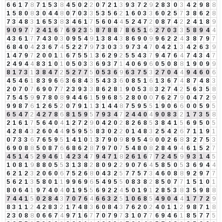
6
6
1
7
8
7
1
5
3
8
4
5
0
2
2
0
7
2
1
3
9
3
7
2
9
2
8
3
0
3
4
2
9
8
8
1
5
8
0
8
3
0
4
4
8
0
7
0
3
3
5
3
5
6
2
1
6
0
3
3
6
0
2
5
7
3
8
6
2
8
7
3
4
8
3
1
6
5
3
8
3
4
6
1
7
5
6
0
4
4
5
2
4
7
2
0
8
7
4
2
2
4
1
8
9
9
0
9
7
7
2
4
1
6
7
6
9
2
3
5
8
7
8
8
7
8
6
5
1
6
2
7
0
3
3
5
8
9
4
4
4
3
6
1
7
7
4
3
0
3
0
9
5
4
9
1
3
8
4
3
8
6
9
0
9
9
6
2
2
4
3
8
7
9
7
6
8
4
0
4
2
3
6
7
4
5
2
2
7
9
7
3
0
3
3
9
7
3
4
7
0
4
2
1
3
4
2
6
3
9
1
4
7
9
7
2
0
0
1
1
6
7
5
5
1
3
6
2
9
2
5
5
4
3
7
9
4
7
6
4
7
4
3
4
7
2
4
9
4
4
8
3
1
0
1
0
5
0
3
3
6
9
3
7
1
4
0
6
9
6
0
5
0
8
8
1
9
0
9
9
8
1
7
3
1
3
8
4
7
2
5
2
7
7
5
0
5
3
6
9
6
3
7
5
3
2
7
0
4
4
9
4
6
0
6
4
5
4
6
1
8
3
9
6
6
3
6
8
4
3
5
4
3
3
6
0
8
5
1
6
1
3
6
7
4
8
7
4
8
3
2
0
7
0
7
6
9
0
7
7
2
3
9
3
3
8
6
2
8
1
9
0
5
3
8
3
2
7
4
2
5
6
3
5
8
7
5
4
5
9
9
7
8
0
8
9
4
4
6
1
5
9
6
8
5
2
8
0
0
0
7
6
2
7
9
0
4
7
2
9
9
9
8
7
6
1
2
6
5
2
0
7
9
1
1
3
1
4
4
8
7
5
9
5
5
1
9
0
6
6
0
0
5
9
5
6
5
4
7
2
4
2
7
8
6
8
1
5
9
5
7
9
3
4
7
2
4
4
0
4
9
0
8
3
2
1
7
3
5
8
2
1
6
1
7
5
6
4
0
4
1
2
7
2
9
0
4
2
0
2
8
2
6
8
5
3
8
4
1
5
6
9
5
0
5
4
2
8
4
3
2
6
0
4
4
9
5
9
5
5
8
3
0
2
2
0
1
4
8
3
2
5
4
2
6
7
1
1
9
1
0
7
3
3
6
7
6
5
9
5
1
4
1
0
1
3
7
9
0
9
8
9
5
4
9
0
0
2
6
8
3
2
7
5
3
6
9
0
8
8
5
0
8
7
6
6
8
6
2
8
7
9
7
0
7
5
4
8
0
8
2
8
4
9
4
6
1
5
2
7
4
5
1
4
5
2
9
4
6
1
4
2
3
4
7
9
4
7
1
8
2
6
1
6
7
7
2
4
5
9
9
3
1
4
5
1
0
8
1
9
8
8
0
5
5
3
1
3
8
2
8
0
9
2
2
9
0
7
6
4
5
8
5
0
5
3
6
9
4
4
6
2
1
2
3
2
0
6
0
6
7
5
2
6
8
0
4
3
2
5
7
7
5
7
3
4
6
0
8
8
9
2
9
7
7
5
6
2
1
3
5
8
0
1
1
9
9
6
9
6
5
4
9
5
5
0
8
3
8
2
8
5
0
7
7
1
5
1
0
1
8
0
6
4
1
9
7
4
0
4
0
1
9
5
5
6
9
2
2
4
5
0
1
9
1
2
8
5
3
8
3
5
9
8
8
7
4
4
1
5
0
2
8
4
3
7
0
7
6
4
6
6
3
2
5
1
0
6
8
5
4
9
0
4
4
1
7
7
2
9
8
3
1
1
2
4
2
8
3
2
1
7
4
8
3
6
0
8
4
3
7
6
2
0
2
4
0
1
1
2
9
8
7
1
8
2
3
0
8
8
0
6
6
7
4
9
7
1
6
7
7
0
7
9
7
3
1
0
7
7
6
9
4
6
1
8
5
7
7
5