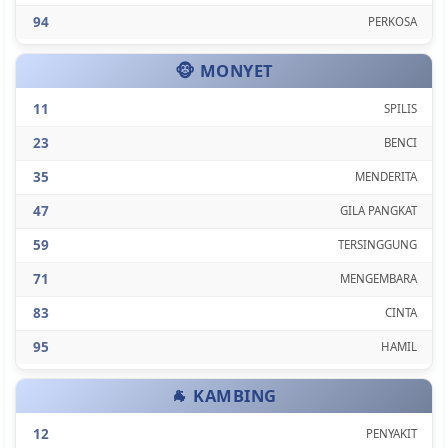
94
PERKOSA
🐵 MONYET
11
SPILIS
23
BENCI
35
MENDERITA
47
GILA PANGKAT
59
TERSINGGUNG
71
MENGEMBARA
83
CINTA
95
HAMIL
🐐 KAMBING
12
PENYAKIT