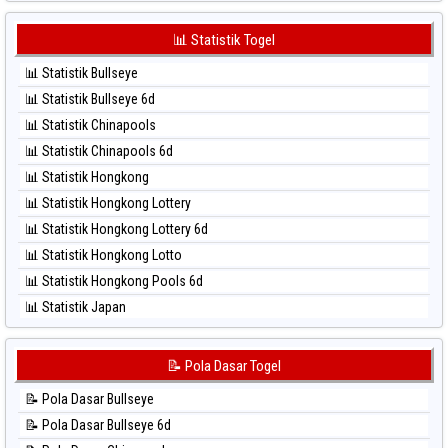
⚽ Bola Hitam Japan 6d
⚽ Bola Merah Sydney Pools 6d
⚽ Bola Hitam Korea
📊 Statistik Togel
⚽ Bola Merah Taipei
⚽ Bola Hitam Kuda Lari
⚽ Bola Merah Taiwan
📊 Statistik Bullseye
⚽ Bola Hitam Magnum Cambodia
📊 Statistik Bullseye 6d
⚽ Bola Hitam Nagoya
📊 Statistik Chinapools
⚽ Bola Hitam North Carolina Day
📊 Statistik Chinapools 6d
⚽ Bola Hitam Pcso
📊 Statistik Hongkong
⚽ Bola Hitam Sao Paulo
📊 Statistik Hongkong Lottery
⚽ Bola Hitam Singapore
📊 Statistik Hongkong Lottery 6d
⚽ Bola Hitam Sydney
📊 Statistik Hongkong Lotto
⚽ Bola Hitam Sydney Lottery
📊 Statistik Hongkong Pools 6d
⚽ Bola Hitam Sydney Lottery 6d
📊 Statistik Japan
⚽ Bola Hitam Sydney Lotto
📊 Statistik Japan 6d
⚽ Bola Hitam Sydney Pools 6d
📊 Statistik Korea
📝 Pola Dasar Togel
⚽ Bola Hitam Taipei
📊 Statistik Kuda Lari
⚽ Bola Hitam Taiwan
📝 Pola Dasar Bullseye
📊 Statistik Magnum Cambodia
📝 Pola Dasar Bullseye 6d
📊 Statistik Nagoya