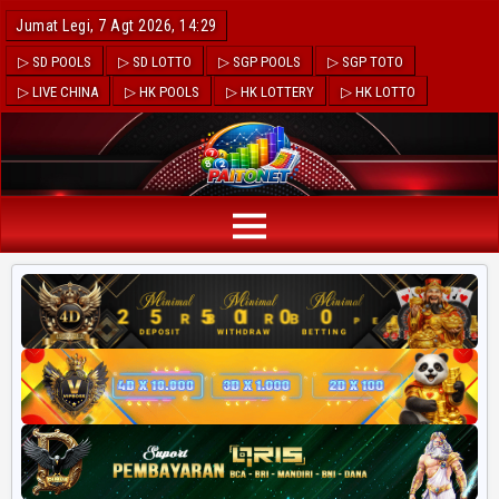
Jumat Legi, 7 Agt 2026, 14:29
▷ SD POOLS
▷ SD LOTTO
▷ SGP POOLS
▷ SGP TOTO
▷ LIVE CHINA
▷ HK POOLS
▷ HK LOTTERY
▷ HK LOTTO