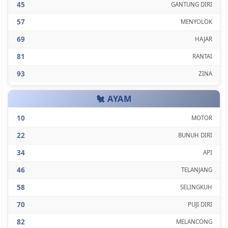
45
GANTUNG DIRI
57
MENYOLOK
69
HAJAR
81
RANTAI
93
ZINA
🐔 AYAM
10
MOTOR
22
BUNUH DIRI
34
API
46
TELANJANG
58
SELINGKUH
70
PUJI DIRI
82
MELANCONG