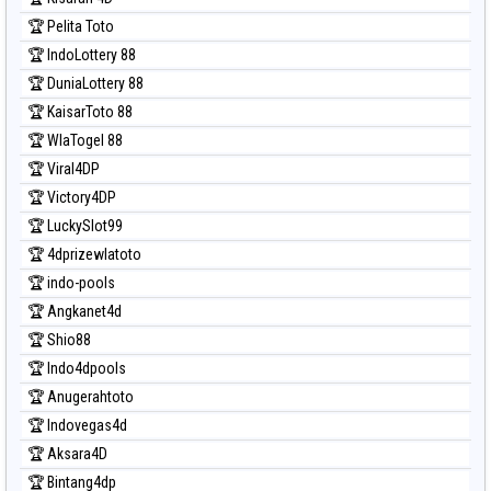
Prediksi Sydney
🏆 Pelita Toto
Prediksi Sydney Lottery
🏆 IndoLottery 88
Prediksi Sydney Lottery 6d
🏆 DuniaLottery 88
Prediksi Sydney Lotto
🏆 KaisarToto 88
Prediksi Sydney Pools 6d
🏆 WlaTogel 88
Prediksi Taipei
🏆 Viral4DP
Prediksi Taiwan
🏆 Victory4DP
🏆 LuckySlot99
🏆 4dprizewlatoto
🏆 indo-pools
🏆 Angkanet4d
🏆 Shio88
🏆 Indo4dpools
🏆 Anugerahtoto
🏆 Indovegas4d
🏆 Aksara4D
🏆 Bintang4dp