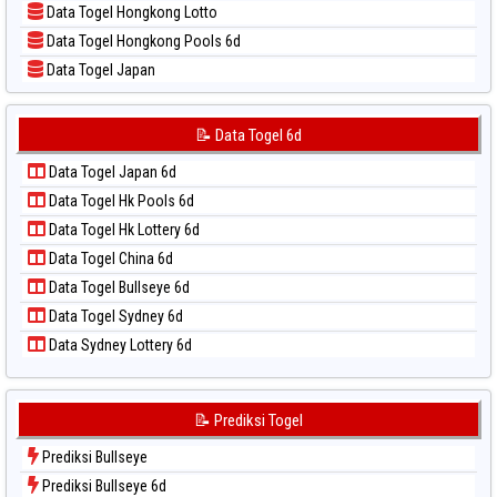
Data Togel Hongkong Lotto
📝 Pola Dasar Sydney Lottery
Data Togel Hongkong Pools 6d
📝 Pola Dasar Sydney Lottery 6d
Data Togel Japan
📝 Pola Dasar Sydney Lotto
Data Togel Japan 6d
📝 Pola Dasar Sydney Pools 6d
Data Togel Korea
📝 Data Togel 6d
📝 Pola Dasar Taipei
Data Togel Kuda Lari
📝 Pola Dasar Taiwan
Data Togel Japan 6d
Data Togel Magnum Cambodia
Data Togel Hk Pools 6d
Data Togel Nagoya
Data Togel Hk Lottery 6d
Data Togel North Carolina Day
Data Togel China 6d
Data Togel Pcso
Data Togel Bullseye 6d
Data Togel Sao Paulo
Data Togel Sydney 6d
Data Togel Singapore
Data Sydney Lottery 6d
Data Togel Sydney
Data Togel Sydney Lottery
Data Togel Sydney Lottery 6d
📝 Prediksi Togel
Data Togel Sydney Lotto
Prediksi Bullseye
Data Togel Sydney Pools 6d
Prediksi Bullseye 6d