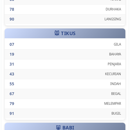
78
DURHAKA
90
LANGSING
🐭 TIKUS
07
GILA
19
BAHAYA
31
PENJARA
43
KECURIAN
55
INDAH
67
BEGAL
79
MELEMPAR
91
BUGIL
🐷 BABI