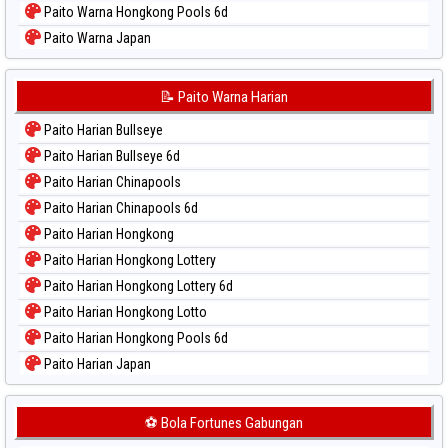
Paito Warna Hongkong Pools 6d
Paito Warna Japan
Paito Warna Japan 6d
Paito Warna Korea
📝 Paito Warna Harian
Paito Warna Kuda Lari
Paito Harian Bullseye
Paito Warna Magnum Cambodia
Paito Harian Bullseye 6d
Paito Warna Nagoya
Paito Harian Chinapools
Paito Warna New York Midday
Paito Harian Chinapools 6d
Paito Warna North Carolina Day
Paito Harian Hongkong
Paito Warna Pcso
Paito Harian Hongkong Lottery
Paito Warna Pennsylvania Day
Paito Harian Hongkong Lottery 6d
Paito Warna Sao Paulo
Paito Harian Hongkong Lotto
Paito Warna Singapore
Paito Harian Hongkong Pools 6d
Paito Warna Sydney
Paito Harian Japan
Paito Warna Sydney Lottery
Paito Harian Japan 6d
Paito Warna Sydney Lottery 6d
Paito Harian Korea
⚽ Bola Fortunes Gabungan
Paito Warna Sydney Lotto
Paito Harian Kuda Lari