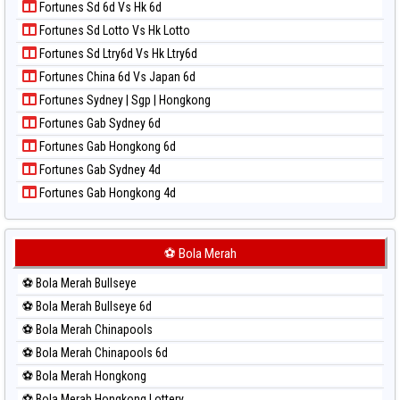
Paito Warna Sydney Pools 6d
Fortunes Sd 6d Vs Hk 6d
Paito Harian Magnum Cambodia
Paito Warna Taipei
Fortunes Sd Lotto Vs Hk Lotto
Paito Harian Nagoya
Paito Warna Taiwan
Fortunes Sd Ltry6d Vs Hk Ltry6d
Paito Harian New York Midday
Fortunes China 6d Vs Japan 6d
Paito Harian North Carolina Day
Fortunes Sydney | Sgp | Hongkong
Paito Harian Pcso
Fortunes Gab Sydney 6d
Paito Harian Pennsylvania Day
Fortunes Gab Hongkong 6d
Paito Harian Sao Paulo
Fortunes Gab Sydney 4d
Paito Harian Singapore
Fortunes Gab Hongkong 4d
Paito Harian Sydney
Paito Harian Sydney Lottery
Paito Harian Sydney Lottery 6d
⚽ Bola Merah
Paito Harian Sydney Lotto
⚽ Bola Merah Bullseye
Paito Harian Sydney Pools 6d
⚽ Bola Merah Bullseye 6d
Paito Harian Taipei
⚽ Bola Merah Chinapools
Paito Harian Taiwan
⚽ Bola Merah Chinapools 6d
⚽ Bola Merah Hongkong
⚽ Bola Merah Hongkong Lottery