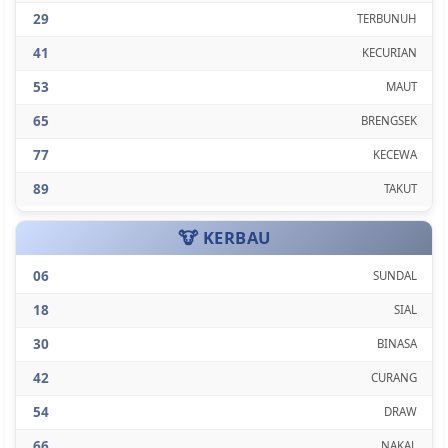
29
TERBUNUH
41
KECURIAN
53
MAUT
65
BRENGSEK
77
KECEWA
89
TAKUT
🐮 KERBAU
06
SUNDAL
18
SIAL
30
BINASA
42
CURANG
54
DRAW
66
NAKAL