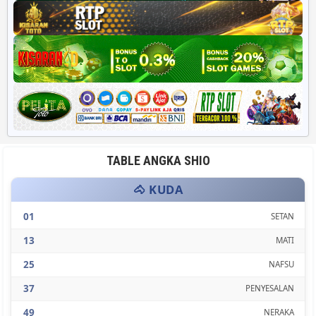
TABLE ANGKA SHIO
🐴 KUDA
01
SETAN
13
MATI
25
NAFSU
37
PENYESALAN
49
NERAKA