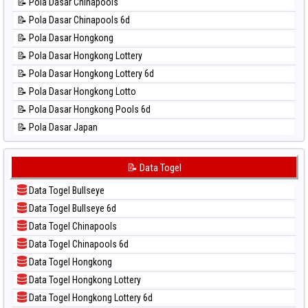
📝 Pola Dasar Chinapools
📊 Statistik New York Midday
📝 Pola Dasar Chinapools 6d
📊 Statistik North Carolina Day
📝 Pola Dasar Hongkong
📊 Statistik Pcso
📝 Pola Dasar Hongkong Lottery
📊 Statistik Pennsylvania Day
📝 Pola Dasar Hongkong Lottery 6d
📊 Statistik Sao Paulo
📝 Pola Dasar Hongkong Lotto
📊 Statistik Singapore
📝 Pola Dasar Hongkong Pools 6d
📊 Statistik Sydney
📝 Pola Dasar Japan
📊 Statistik Sydney Lottery
📝 Pola Dasar Japan 6d
📊 Statistik Sydney Lottery 6d
📝 Pola Dasar Korea
📝 Data Togel
📊 Statistik Sydney Lotto
📝 Pola Dasar Kuda Lari
📊 Statistik Sydney Pools 6d
Data Togel Bullseye
📝 Pola Dasar Magnum Cambodia
📊 Statistik Taipei
Data Togel Bullseye 6d
📝 Pola Dasar Nagoya
📊 Statistik Taiwan
Data Togel Chinapools
📝 Pola Dasar North Carolina Day
Data Togel Chinapools 6d
📝 Pola Dasar Pcso
Data Togel Hongkong
📝 Pola Dasar Sao Paulo
Data Togel Hongkong Lottery
📝 Pola Dasar Singapore
Data Togel Hongkong Lottery 6d
📝 Pola Dasar Sydney