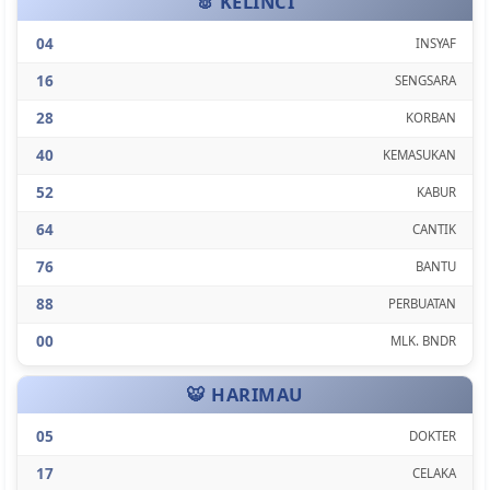
🐰 KELINCI
04
INSYAF
16
SENGSARA
28
KORBAN
40
KEMASUKAN
52
KABUR
64
CANTIK
76
BANTU
88
PERBUATAN
00
MLK. BNDR
🐯 HARIMAU
05
DOKTER
17
CELAKA