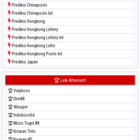
Data Togel Taipei
Prediksi Chinapools
Data Togel Taiwan
Prediksi Chinapools 6d
Prediksi Hongkong
Prediksi Hongkong Lottery
Prediksi Hongkong Lottery 6d
Prediksi Hongkong Lotto
Prediksi Hongkong Pools 6d
Prediksi Japan
Prediksi Japan 6d
Prediksi Korea
🏆 Link Alternatif
Prediksi Kuda Lari
🏆 Vvipboss
Prediksi Magnum Cambodia
🏆 Dim88
Prediksi Nagoya
🏆 4dsuper
Prediksi North Carolina Day
🏆 Indoboss6d
Prediksi Pcso
🏆 Micro Togel 88
Prediksi Sao Paulo
🏆 Kisaran Toto
Prediksi Singapore
🏆 Kisaran 4D