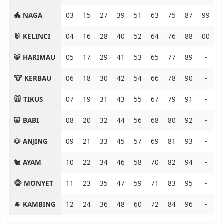
🐲 NAGA
03
15
27
39
51
63
75
87
99
🐰 KELINCI
04
16
28
40
52
64
76
88
00
🐯 HARIMAU
05
17
29
41
53
65
77
89
-
🐮 KERBAU
06
18
30
42
54
66
78
90
-
🐭 TIKUS
07
19
31
43
55
67
79
91
-
🐷 BABI
08
20
32
44
56
68
80
92
-
🐶 ANJING
09
21
33
45
57
69
81
93
-
🐔 AYAM
10
22
34
46
58
70
82
94
-
🐵 MONYET
11
23
35
47
59
71
83
95
-
🐐 KAMBING
12
24
36
48
60
72
84
96
-