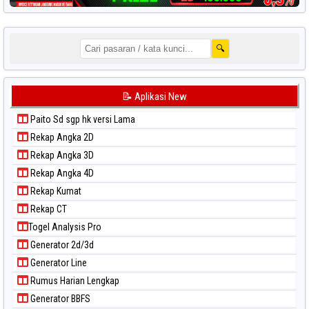
🔍
📝 Aplikasi New
Paito Sd sgp hk versi Lama
Rekap Angka 2D
Rekap Angka 3D
Rekap Angka 4D
Rekap Kumat
Rekap CT
Togel Analysis Pro
Generator 2d/3d
Generator Line
Rumus Harian Lengkap
Generator BBFS