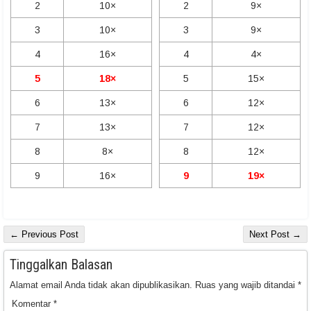
2
10×
2
9×
3
10×
3
9×
4
16×
4
4×
5
18×
5
15×
6
13×
6
12×
7
13×
7
12×
8
8×
8
12×
9
16×
9
19×
← Previous Post
Next Post →
Tinggalkan Balasan
Alamat email Anda tidak akan dipublikasikan.
Ruas yang wajib ditandai
*
Komentar
*