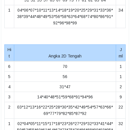
51*52*55*57*65*67*69*73*77*81*82*83*84
1
04*06*07*10*11*13*14*18*19*20*25*29*31*33*36*
34
38*39*44*48*49*53*56*58*63*64*68*74*80*86*91*
92*96*98*99
Hi
J
t
Angka 2D Tengah
ml
6
70
1
5
56
1
4
31*47
2
3
14*40*48*51*59*68*91*94*96
9
2
03*12*13*16*22*25*28*30*35*42*49*54*57*63*66*
22
69*77*79*82*85*87*92
1
02*04*05*11*15*17*18*23*26*27*29*32*33*41*44*
32