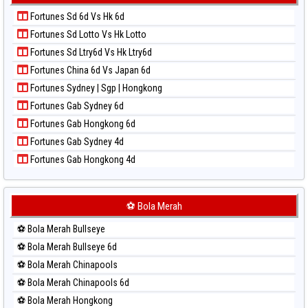
Paito Harian Kuda Lari
Paito Warna Sydney Pools 6d
Fortunes Sd 6d Vs Hk 6d
Paito Harian Magnum Cambodia
Paito Warna Taipei
Fortunes Sd Lotto Vs Hk Lotto
Paito Harian Nagoya
Paito Warna Taiwan
Fortunes Sd Ltry6d Vs Hk Ltry6d
Paito Harian New York Midday
Fortunes China 6d Vs Japan 6d
Paito Harian North Carolina Day
Fortunes Sydney | Sgp | Hongkong
Paito Harian Pcso
Fortunes Gab Sydney 6d
Paito Harian Pennsylvania Day
Fortunes Gab Hongkong 6d
Paito Harian Sao Paulo
Fortunes Gab Sydney 4d
Paito Harian Singapore
Fortunes Gab Hongkong 4d
Paito Harian Sydney
Paito Harian Sydney Lottery
Paito Harian Sydney Lottery 6d
⚽ Bola Merah
Paito Harian Sydney Lotto
⚽ Bola Merah Bullseye
Paito Harian Sydney Pools 6d
⚽ Bola Merah Bullseye 6d
Paito Harian Taipei
⚽ Bola Merah Chinapools
Paito Harian Taiwan
⚽ Bola Merah Chinapools 6d
⚽ Bola Merah Hongkong