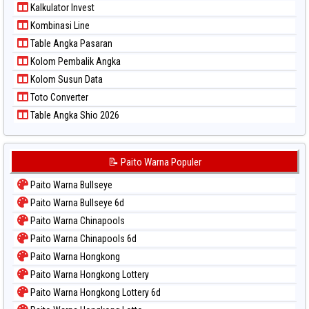
Kalkulator Invest
Kombinasi Line
Table Angka Pasaran
Kolom Pembalik Angka
Kolom Susun Data
Toto Converter
Table Angka Shio 2026
📝 Paito Warna Populer
Paito Warna Bullseye
Paito Warna Bullseye 6d
Paito Warna Chinapools
Paito Warna Chinapools 6d
Paito Warna Hongkong
Paito Warna Hongkong Lottery
Paito Warna Hongkong Lottery 6d