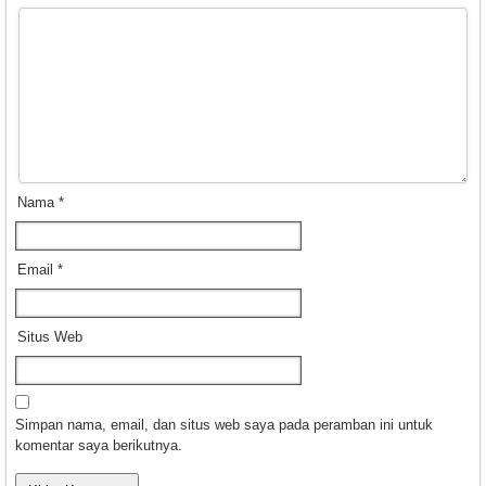
Nama
*
Email
*
Situs Web
Simpan nama, email, dan situs web saya pada peramban ini untuk
komentar saya berikutnya.