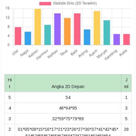
Hi
J
t
Angka 2D Depan
ml
5
54
1
4
46*94*95
3
3
32*59*75*79*89
5
2
01*05*08*15*16*17*21*23*26*27*30*37*41*42*45*
28