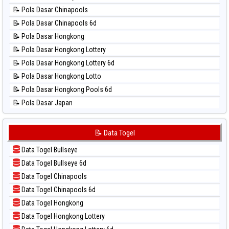
📊 Statistik Nagoya
📝 Pola Dasar Chinapools
📊 Statistik New York Midday
📝 Pola Dasar Chinapools 6d
📊 Statistik North Carolina Day
📝 Pola Dasar Hongkong
📊 Statistik Pcso
📝 Pola Dasar Hongkong Lottery
📊 Statistik Pennsylvania Day
📝 Pola Dasar Hongkong Lottery 6d
📊 Statistik Sao Paulo
📝 Pola Dasar Hongkong Lotto
📊 Statistik Singapore
📝 Pola Dasar Hongkong Pools 6d
📊 Statistik Sydney
📝 Pola Dasar Japan
📊 Statistik Sydney Lottery
📝 Pola Dasar Japan 6d
📊 Statistik Sydney Lottery 6d
📝 Pola Dasar Korea
📝 Data Togel
📊 Statistik Sydney Lotto
📝 Pola Dasar Kuda Lari
📊 Statistik Sydney Pools 6d
Data Togel Bullseye
📝 Pola Dasar Magnum Cambodia
📊 Statistik Taipei
Data Togel Bullseye 6d
📝 Pola Dasar Nagoya
📊 Statistik Taiwan
Data Togel Chinapools
📝 Pola Dasar North Carolina Day
Data Togel Chinapools 6d
📝 Pola Dasar Pcso
Data Togel Hongkong
📝 Pola Dasar Sao Paulo
Data Togel Hongkong Lottery
📝 Pola Dasar Singapore