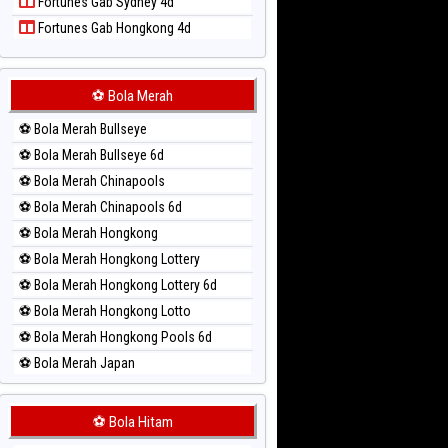
Fortunes Gab Sydney 4d
Paito Harian Singapore
Fortunes Gab Hongkong 4d
Paito Harian Sydney
Paito Harian Sydney Lottery
Paito Harian Sydney Lottery 6d
⚽ Bola Merah
Paito Harian Sydney Lotto
⚽ Bola Merah Bullseye
Paito Harian Sydney Pools 6d
⚽ Bola Merah Bullseye 6d
Paito Harian Taipei
⚽ Bola Merah Chinapools
Paito Harian Taiwan
⚽ Bola Merah Chinapools 6d
⚽ Bola Merah Hongkong
⚽ Bola Merah Hongkong Lottery
⚽ Bola Merah Hongkong Lottery 6d
⚽ Bola Merah Hongkong Lotto
⚽ Bola Merah Hongkong Pools 6d
⚽ Bola Merah Japan
⚽ Bola Merah Japan 6d
⚽ Bola Merah Korea
⚽ Bola Hitam
⚽ Bola Merah Kuda Lari