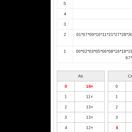
5
4
3
2
01*07*09*10*11*21*27*28*3
1
00*02*03*05*06*08*16*18*1
67
As
C
0
16×
0
1
11×
1
2
13×
2
3
13×
3
4
12×
4