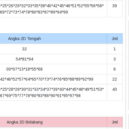
3*25*26*29*32*33*35*38*40*42*45*46*51*52*55*56*58*
39
*69*72*73*74*78*80*83*87*89*94*99
Angka 2D Tengah
Jml
32
1
54*81*94
3
00*07*13*18*55*68
6
*42*46*52*57*64*65*70*73*74*76*85*88*89*92*99
22
3*25*28*29*30*31*33*34*37*39*43*44*45*48*49*51*53*
43
*67*69*75*77*78*80*83*86*90*91*95*97*98
Angka 2D Belakang
Jml