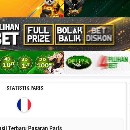
STATISTIK PARIS
asil Terbaru Pasaran Paris