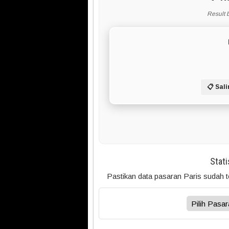
Result 
📋 Sali
Stati
Pastikan data pasaran Paris sudah te