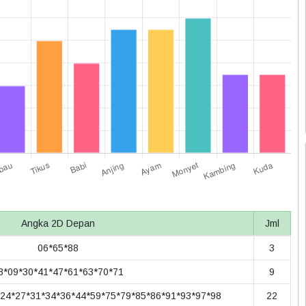
Angka 2D Depan
Jml
06*65*88
3
8*09*30*41*47*61*63*70*71
9
*24*27*31*34*36*44*59*75*79*85*86*91*93*97*98
22