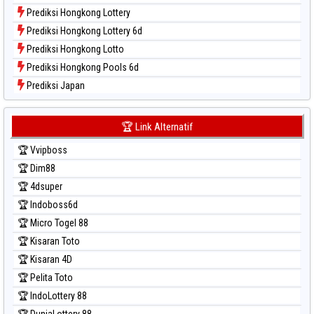
Prediksi Hongkong Lottery
Prediksi Hongkong Lottery 6d
Prediksi Hongkong Lotto
Prediksi Hongkong Pools 6d
Prediksi Japan
Prediksi Japan 6d
Prediksi Korea
🏆 Link Alternatif
Prediksi Kuda Lari
🏆 Vvipboss
Prediksi Magnum Cambodia
🏆 Dim88
Prediksi Nagoya
🏆 4dsuper
Prediksi North Carolina Day
🏆 Indoboss6d
Prediksi Pcso
🏆 Micro Togel 88
Prediksi Sao Paulo
🏆 Kisaran Toto
Prediksi Singapore
🏆 Kisaran 4D
Prediksi Sydney
🏆 Pelita Toto
Prediksi Sydney Lottery
🏆 IndoLottery 88
Prediksi Sydney Lottery 6d