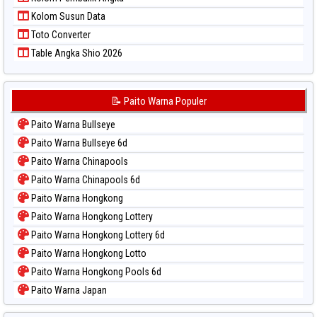
Kolom Susun Data
Toto Converter
Table Angka Shio 2026
📝 Paito Warna Populer
Paito Warna Bullseye
Paito Warna Bullseye 6d
Paito Warna Chinapools
Paito Warna Chinapools 6d
Paito Warna Hongkong
Paito Warna Hongkong Lottery
Paito Warna Hongkong Lottery 6d
Paito Warna Hongkong Lotto
Paito Warna Hongkong Pools 6d
Paito Warna Japan
Paito Warna Japan 6d