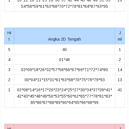
1
10*12*18*21*25*28*36*37*42*44*45*46*49*51*53*
29
54*58*59*61*63*68*70*72*78*81*84*87*93*95
Hi
J
t
Angka 2D Tengah
ml
5
40
1
4
01*46
2
3
03*09*18*26*32*57*58*66*67*69*71*72*74*80
14
2
00*04*11*15*31*61*63*68*70*75*76*79*93
13
1
02*08*14*16*17*20*23*24*25*27*30*34*37*39*41*
41
42*43*45*48*49*50*53*55*60*62*65*77*78*81*83*
85*86*87*88*89*90*94*95*96*98*99