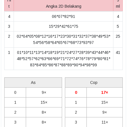
Hi
J
t
Angka 2D Belakang
ml
4
06*07*82*91
4
3
15*29*42*61*75
5
2
02*04*05*08*12*16*17*23*30*31*32*37*38*49*53*
25
54*56*58*64*65*67*68*73*93*97
1
01*10*11*13*14*18*19*21*24*27*28*39*43*44*46*
41
48*52*57*62*63*66*69*71*72*74*76*78*79*80*81*
83*84*85*86*87*88*89*90*94*98*99
As
Cop
0
9×
0
17×
1
15×
1
15×
2
8×
2
9×
3
8×
3
11×