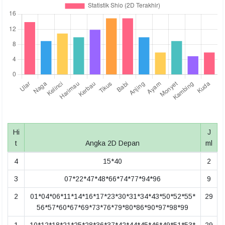
Hi
J
t
Angka 2D Depan
ml
4
15*40
2
3
07*22*47*48*66*74*77*94*96
9
2
01*04*06*11*14*16*17*23*30*31*34*43*50*52*55*
29
56*57*60*67*69*73*76*79*80*86*90*97*98*99