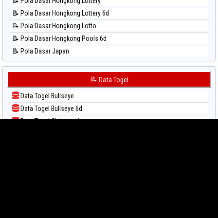
📝 Pola Dasar Hongkong Lottery
📊 Statistik Pennsylvania Day
📝 Pola Dasar Hongkong Lottery 6d
📊 Statistik Sao Paulo
📝 Pola Dasar Hongkong Lotto
📊 Statistik Singapore
📝 Pola Dasar Hongkong Pools 6d
📊 Statistik Sydney
📝 Pola Dasar Japan
📊 Statistik Sydney Lottery
📝 Pola Dasar Japan 6d
📊 Statistik Sydney Lottery 6d
📝 Pola Dasar Korea
📝 Data Togel
📊 Statistik Sydney Lotto
📝 Pola Dasar Kuda Lari
📊 Statistik Sydney Pools 6d
Data Togel Bullseye
📝 Pola Dasar Magnum Cambodia
📊 Statistik Taipei
Data Togel Bullseye 6d
📝 Pola Dasar Nagoya
📊 Statistik Taiwan
Data Togel Chinapools
📝 Pola Dasar North Carolina Day
Data Togel Chinapools 6d
📝 Pola Dasar Pcso
Data Togel Hongkong
📝 Pola Dasar Sao Paulo
Data Togel Hongkong Lottery
📝 Pola Dasar Singapore
Data Togel Hongkong Lottery 6d
📝 Pola Dasar Sydney
Data Togel Hongkong Lotto
📝 Pola Dasar Sydney Lottery
Data Togel Hongkong Pools 6d
📝 Pola Dasar Sydney Lottery 6d
Data Togel Japan
📝 Pola Dasar Sydney Lotto