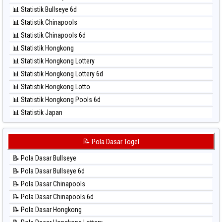
⚽ Bola Hitam Magnum Cambodia
📊 Statistik Bullseye 6d
⚽ Bola Hitam Nagoya
📊 Statistik Chinapools
⚽ Bola Hitam North Carolina Day
📊 Statistik Chinapools 6d
⚽ Bola Hitam Pcso
📊 Statistik Hongkong
⚽ Bola Hitam Sao Paulo
📊 Statistik Hongkong Lottery
⚽ Bola Hitam Singapore
📊 Statistik Hongkong Lottery 6d
⚽ Bola Hitam Sydney
📊 Statistik Hongkong Lotto
⚽ Bola Hitam Sydney Lottery
📊 Statistik Hongkong Pools 6d
⚽ Bola Hitam Sydney Lottery 6d
📊 Statistik Japan
⚽ Bola Hitam Sydney Lotto
📊 Statistik Japan 6d
⚽ Bola Hitam Sydney Pools 6d
📊 Statistik Korea
📝 Pola Dasar Togel
⚽ Bola Hitam Taipei
📊 Statistik Kuda Lari
⚽ Bola Hitam Taiwan
📝 Pola Dasar Bullseye
📊 Statistik Magnum Cambodia
📝 Pola Dasar Bullseye 6d
📊 Statistik Nagoya
📝 Pola Dasar Chinapools
📊 Statistik New York Midday
📝 Pola Dasar Chinapools 6d
📊 Statistik North Carolina Day
📝 Pola Dasar Hongkong
📊 Statistik Pcso