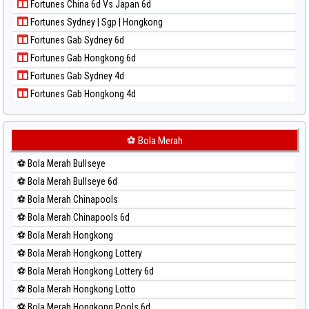
Fortunes China 6d Vs Japan 6d
Paito Harian North Carolina Day
Fortunes Sydney | Sgp | Hongkong
Paito Harian Pcso
Fortunes Gab Sydney 6d
Paito Harian Pennsylvania Day
Fortunes Gab Hongkong 6d
Paito Harian Sao Paulo
Fortunes Gab Sydney 4d
Paito Harian Singapore
Fortunes Gab Hongkong 4d
Paito Harian Sydney
Paito Harian Sydney Lottery
Paito Harian Sydney Lottery 6d
⚽ Bola Merah
Paito Harian Sydney Lotto
⚽ Bola Merah Bullseye
Paito Harian Sydney Pools 6d
⚽ Bola Merah Bullseye 6d
Paito Harian Taipei
⚽ Bola Merah Chinapools
Paito Harian Taiwan
⚽ Bola Merah Chinapools 6d
⚽ Bola Merah Hongkong
⚽ Bola Merah Hongkong Lottery
⚽ Bola Merah Hongkong Lottery 6d
⚽ Bola Merah Hongkong Lotto
⚽ Bola Merah Hongkong Pools 6d