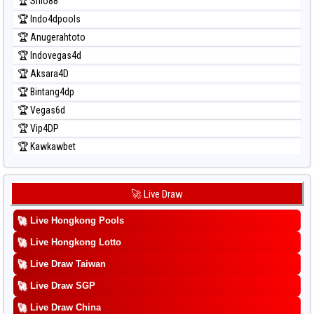
🏆 Shio88
🏆 Indo4dpools
🏆 Anugerahtoto
🏆 Indovegas4d
🏆 Aksara4D
🏆 Bintang4dp
🏆 Vegas6d
🏆 Vip4DP
🏆 Kawkawbet
🚀 Live Draw
🚀
Live Hongkong Pools
🚀
Live Hongkong Lotto
🚀
Live Draw Taiwan
🚀
Live Draw SGP
🚀
Live Draw China