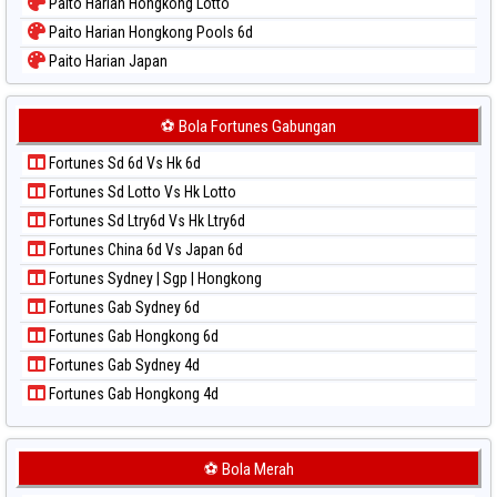
Paito Harian Hongkong Lotto
Paito Warna Singapore
Paito Harian Hongkong Pools 6d
Paito Warna Sydney
Paito Harian Japan
Paito Warna Sydney Lottery
Paito Harian Japan 6d
Paito Warna Sydney Lottery 6d
Paito Harian Korea
⚽ Bola Fortunes Gabungan
Paito Warna Sydney Lotto
Paito Harian Kuda Lari
Paito Warna Sydney Pools 6d
Fortunes Sd 6d Vs Hk 6d
Paito Harian Magnum Cambodia
Paito Warna Taipei
Fortunes Sd Lotto Vs Hk Lotto
Paito Harian Nagoya
Paito Warna Taiwan
Fortunes Sd Ltry6d Vs Hk Ltry6d
Paito Harian New York Midday
Fortunes China 6d Vs Japan 6d
Paito Harian North Carolina Day
Fortunes Sydney | Sgp | Hongkong
Paito Harian Pcso
Fortunes Gab Sydney 6d
Paito Harian Pennsylvania Day
Fortunes Gab Hongkong 6d
Paito Harian Sao Paulo
Fortunes Gab Sydney 4d
Paito Harian Singapore
Fortunes Gab Hongkong 4d
Paito Harian Sydney
Paito Harian Sydney Lottery
Paito Harian Sydney Lottery 6d
⚽ Bola Merah
Paito Harian Sydney Lotto