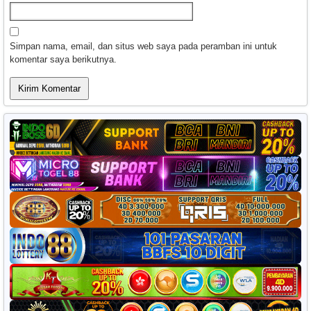
Simpan nama, email, dan situs web saya pada peramban ini untuk
komentar saya berikutnya.