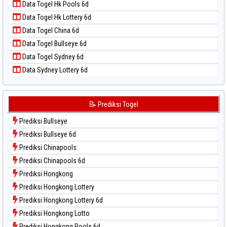
Data Togel Hk Pools 6d
Data Togel Nagoya
Data Togel Hk Lottery 6d
Data Togel North Carolina Day
Data Togel China 6d
Data Togel Pcso
Data Togel Bullseye 6d
Data Togel Sao Paulo
Data Togel Sydney 6d
Data Togel Singapore
Data Sydney Lottery 6d
Data Togel Sydney
Data Togel Sydney Lottery
Data Togel Sydney Lottery 6d
📝 Prediksi Togel
Data Togel Sydney Lotto
Prediksi Bullseye
Data Togel Sydney Pools 6d
Prediksi Bullseye 6d
Data Togel Taipei
Prediksi Chinapools
Data Togel Taiwan
Prediksi Chinapools 6d
Prediksi Hongkong
Prediksi Hongkong Lottery
Prediksi Hongkong Lottery 6d
Prediksi Hongkong Lotto
Prediksi Hongkong Pools 6d