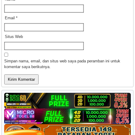
Email
*
Situs Web
Simpan nama, email, dan situs web saya pada peramban ini untuk
komentar saya berikutnya.