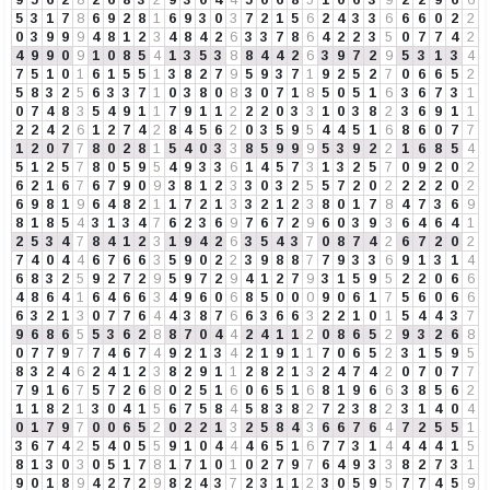
9
5
6
2
8
2
6
8
3
2
9
3
0
4
4
5
0
6
8
5
1
0
6
3
9
2
2
9
6
6
5
3
1
7
8
6
9
2
8
1
6
9
3
0
3
7
2
1
5
6
2
4
3
3
6
6
6
0
2
2
0
3
9
9
9
4
8
1
2
3
4
8
4
2
6
3
3
7
8
6
4
2
2
3
5
0
7
7
4
2
4
9
9
0
9
1
0
8
5
4
1
3
5
3
8
8
4
4
2
6
3
9
7
2
9
5
3
1
3
4
7
5
1
0
1
6
1
5
5
1
3
8
2
7
9
5
9
3
7
1
9
2
5
2
7
0
6
6
5
2
5
8
3
2
5
6
3
3
7
1
0
3
8
0
8
3
0
7
1
8
5
0
5
1
6
3
6
7
3
1
0
7
4
8
3
5
4
9
1
1
7
9
1
1
2
2
2
0
3
3
1
0
3
8
2
3
6
9
1
1
2
2
4
2
6
1
2
7
4
2
8
4
5
6
2
0
3
5
9
5
4
4
5
1
6
8
6
0
7
7
1
2
0
7
7
8
0
2
8
1
5
4
0
3
3
8
5
9
9
9
5
3
9
2
2
1
6
8
5
4
5
1
2
5
7
8
0
5
9
5
4
9
3
3
6
1
4
5
7
3
1
3
2
5
7
0
9
2
0
2
6
2
1
6
7
6
7
9
0
9
3
8
1
2
3
3
0
3
2
5
5
7
2
0
2
2
2
2
0
2
6
9
8
1
9
6
4
8
2
1
1
7
2
1
3
3
2
1
2
3
8
0
1
7
8
4
7
3
6
9
8
1
8
5
4
3
1
3
4
7
6
2
3
6
9
7
6
7
2
9
6
0
3
9
3
6
4
6
4
1
2
5
3
4
7
8
4
1
2
3
1
9
4
2
6
3
5
4
3
7
0
8
7
4
2
6
7
2
0
2
7
4
0
4
4
6
7
6
6
3
5
9
0
2
2
3
9
8
8
7
7
9
3
3
6
9
1
3
1
4
6
8
3
2
5
9
2
7
2
9
5
9
7
2
9
4
1
2
7
9
3
1
5
9
5
2
2
0
6
6
4
8
6
4
1
6
4
6
6
3
4
9
6
0
6
8
5
0
0
0
9
0
6
1
7
5
6
0
6
6
6
3
2
1
3
0
7
7
6
4
4
3
8
7
6
6
3
6
6
3
2
2
1
0
1
5
4
4
3
7
9
6
8
6
5
5
3
6
2
8
8
7
0
4
4
2
4
1
1
2
0
8
6
5
2
9
3
2
6
8
0
7
7
9
7
7
4
6
7
4
9
2
1
3
4
2
1
9
1
1
7
0
6
5
2
3
1
5
9
5
8
3
2
4
6
2
4
1
2
3
8
2
9
1
1
2
8
2
1
3
2
4
7
4
2
0
7
0
7
7
7
9
1
6
7
5
7
2
6
8
0
2
5
1
6
0
6
5
1
6
8
1
9
6
6
3
8
5
6
2
1
1
8
2
1
3
0
4
1
5
6
7
5
8
4
5
8
3
8
2
7
2
3
8
2
3
1
4
0
4
0
1
7
9
7
0
0
6
5
2
0
2
2
1
3
2
5
8
4
3
6
6
7
6
4
7
2
5
5
1
3
6
7
4
2
5
4
0
5
5
9
1
0
4
4
4
6
5
1
6
7
7
3
1
4
4
4
4
1
5
8
1
3
0
3
0
5
1
7
8
1
7
1
0
1
0
2
7
9
7
6
4
9
3
3
8
2
7
3
1
9
0
1
8
9
4
2
7
2
9
8
2
4
3
7
2
3
1
1
2
3
0
5
9
5
7
7
4
5
9