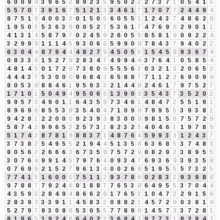
6
0
0
9
9
3
9
6
5
2
8
9
2
3
5
9
5
0
2
2
2
7
3
7
1
0
5
4
1
5
5
5
7
0
7
3
9
1
6
7
5
1
2
1
3
3
4
6
1
7
1
7
0
7
7
2
4
4
9
4
8
7
5
1
6
4
0
0
3
3
0
1
5
0
5
6
0
5
5
1
1
2
4
3
7
4
8
6
2
8
1
9
5
0
5
5
3
6
3
9
0
0
5
2
7
5
3
6
1
7
4
7
6
9
6
2
9
0
1
1
4
1
3
1
4
5
8
7
9
7
0
2
4
5
9
2
6
0
5
5
8
5
8
1
9
0
9
2
2
4
3
2
9
9
9
1
1
1
4
5
9
3
0
6
6
5
9
9
0
9
7
8
4
3
7
9
4
0
2
2
6
3
0
4
4
8
7
9
4
4
4
8
2
7
9
4
5
0
5
5
1
5
4
5
9
9
3
6
7
4
0
8
3
3
6
1
5
2
7
9
2
8
3
4
7
4
9
9
4
4
3
7
6
4
1
0
5
8
5
4
4
8
1
4
5
0
1
7
2
9
7
3
8
0
8
5
5
5
6
2
0
3
2
1
3
2
0
6
5
2
4
4
4
3
7
5
3
0
0
0
9
6
8
4
3
6
5
8
8
7
7
1
1
2
3
6
9
0
9
9
8
0
5
3
8
8
8
4
6
1
9
5
9
3
3
2
1
4
4
8
2
4
6
1
7
9
7
5
2
7
1
7
1
0
1
5
0
4
9
4
9
5
0
6
6
1
3
9
0
9
3
5
4
3
7
3
5
2
0
2
9
9
5
7
3
4
9
0
1
1
6
4
3
5
8
7
3
4
6
1
4
8
4
7
2
5
5
1
9
1
8
9
6
9
6
8
5
5
3
8
3
5
4
0
4
7
1
0
9
9
7
9
9
5
5
3
9
3
8
2
9
4
2
8
1
2
2
0
0
0
9
2
3
9
3
8
3
0
0
0
9
8
1
5
6
7
5
7
2
9
5
8
7
4
2
9
9
6
5
2
2
5
7
3
1
8
2
3
2
5
4
0
4
6
1
1
9
7
8
6
5
1
7
4
2
8
7
8
1
9
8
8
3
7
1
4
8
7
6
4
5
9
9
3
3
1
2
4
3
7
3
7
3
8
2
5
4
9
5
5
2
1
9
4
4
5
1
3
5
8
6
3
6
8
5
3
7
4
8
3
8
0
5
6
2
2
6
6
6
3
6
7
3
5
8
7
5
7
2
9
0
8
2
9
2
3
8
9
5
5
3
0
7
6
4
9
9
1
4
5
7
9
7
6
4
0
9
3
4
7
6
9
3
6
9
3
9
3
5
8
0
7
6
9
6
2
1
5
2
7
9
6
1
3
4
0
0
2
6
8
5
1
9
5
5
5
7
3
2
5
7
7
4
1
5
1
6
0
0
0
7
5
1
1
2
9
3
7
8
6
0
2
8
3
2
9
3
9
8
8
9
7
8
8
7
7
9
2
4
6
0
1
8
8
7
7
6
5
3
8
6
4
9
5
5
3
7
0
4
4
4
3
5
9
5
2
8
4
9
4
8
6
6
2
8
1
7
6
5
2
1
0
4
7
2
2
9
1
5
6
2
8
3
9
3
3
3
9
1
1
4
5
8
3
2
0
8
8
2
1
4
5
7
2
9
0
3
8
1
9
5
2
7
9
7
9
3
0
8
8
5
3
0
5
5
7
7
8
9
8
1
4
5
7
3
3
7
2
8
1
8
1
8
6
5
1
9
2
4
6
6
4
0
2
2
3
6
8
4
3
9
7
7
3
1
8
2
8
4
3