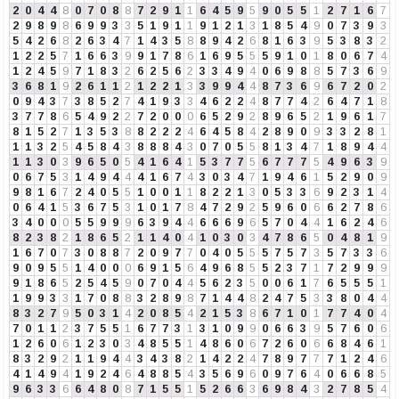
2
0
4
4
8
0
7
0
8
8
7
2
9
1
1
6
4
5
9
5
9
0
5
5
1
2
7
1
6
7
2
9
8
9
8
6
9
9
3
3
5
1
9
1
1
9
1
2
1
3
1
8
5
4
9
0
7
3
9
3
5
4
2
6
8
2
6
3
4
7
1
4
3
5
8
8
9
4
2
6
8
1
6
3
9
5
3
8
3
2
1
2
2
5
7
1
6
6
3
9
9
1
7
8
6
1
6
9
5
5
5
9
1
0
1
8
0
6
7
4
1
2
4
5
9
7
1
8
3
2
6
2
5
6
2
3
3
4
9
4
0
6
9
8
8
5
7
3
6
9
3
6
8
1
9
2
6
1
1
2
1
2
2
1
3
3
9
9
4
4
8
7
3
6
9
6
7
2
0
2
0
9
4
3
7
3
8
5
2
7
4
1
9
3
3
4
6
2
2
4
8
7
7
4
2
6
4
7
1
8
3
7
7
8
6
5
4
9
2
2
7
2
0
0
0
6
5
2
9
2
8
9
6
5
2
1
9
6
1
7
8
1
5
2
7
1
3
5
3
8
8
2
2
2
4
6
4
5
8
4
2
8
9
0
9
3
3
2
8
1
1
1
3
2
5
4
5
8
4
3
8
8
8
4
3
0
7
0
5
5
8
1
3
4
7
1
8
9
4
4
1
1
3
0
3
9
6
5
0
5
4
1
6
4
1
5
3
7
7
5
6
7
7
7
5
4
9
6
3
9
0
6
7
5
3
1
4
9
4
4
4
1
6
7
4
3
0
3
4
7
1
9
4
6
1
5
2
9
0
9
9
8
1
6
7
2
4
0
5
5
1
0
0
1
1
8
2
2
1
3
0
5
3
3
6
9
2
3
1
4
0
6
4
1
5
3
6
7
5
3
1
0
1
7
8
4
7
2
9
2
5
9
6
0
6
6
2
7
8
6
3
4
0
0
0
5
5
9
9
9
6
3
9
4
4
6
6
6
9
6
5
7
0
4
4
1
6
2
4
6
8
2
3
8
2
1
8
6
5
2
1
1
4
0
4
1
0
3
0
3
4
7
8
6
5
0
4
8
1
9
1
6
7
0
7
3
0
8
8
7
2
0
9
7
7
0
4
0
5
5
5
7
5
7
3
5
7
3
3
6
9
0
9
5
5
1
4
0
0
0
6
9
1
5
6
4
9
6
8
5
5
2
3
7
1
7
2
9
9
9
9
1
8
6
5
2
5
4
5
9
0
7
0
4
4
5
6
2
3
5
0
0
6
1
7
6
5
5
5
1
1
9
9
3
3
1
7
0
8
8
3
2
8
9
8
7
1
4
4
8
2
4
7
5
3
3
8
0
4
4
8
3
2
7
9
5
0
3
1
4
2
0
8
5
4
2
1
5
3
8
6
7
1
0
1
7
7
4
0
4
7
0
1
1
2
3
7
5
5
1
6
7
7
3
1
3
1
0
9
9
0
6
6
3
9
5
7
6
0
6
1
2
6
0
6
1
2
3
0
3
4
8
5
5
1
4
8
6
0
6
7
2
6
0
6
6
8
4
6
1
8
3
2
9
2
1
1
9
4
4
3
4
3
8
2
1
4
2
2
4
7
8
9
7
7
7
1
2
4
6
4
1
4
9
4
1
9
2
4
6
4
8
8
5
4
3
5
6
9
6
0
9
7
6
4
0
6
6
8
5
9
6
3
3
6
6
4
8
0
8
7
1
5
5
1
5
2
6
6
3
6
9
8
4
3
2
7
8
5
4