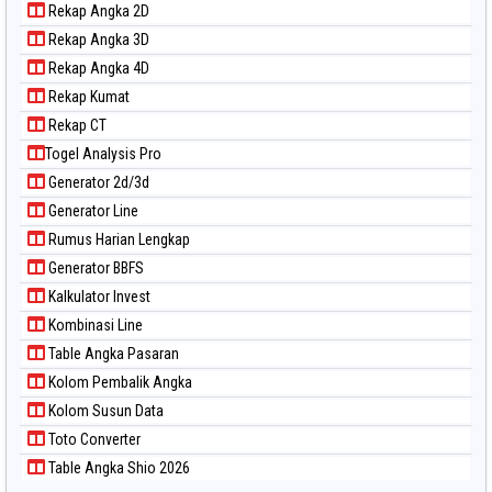
Rekap Angka 2D
Rekap Angka 3D
Rekap Angka 4D
Rekap Kumat
Rekap CT
Togel Analysis Pro
Generator 2d/3d
Generator Line
Rumus Harian Lengkap
Generator BBFS
Kalkulator Invest
Kombinasi Line
Table Angka Pasaran
Kolom Pembalik Angka
Kolom Susun Data
Toto Converter
Table Angka Shio 2026