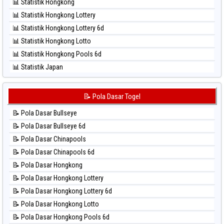
📊 Statistik Hongkong
⚽ Bola Hitam Sao Paulo
📊 Statistik Hongkong Lottery
⚽ Bola Hitam Singapore
📊 Statistik Hongkong Lottery 6d
⚽ Bola Hitam Sydney
📊 Statistik Hongkong Lotto
⚽ Bola Hitam Sydney Lottery
📊 Statistik Hongkong Pools 6d
⚽ Bola Hitam Sydney Lottery 6d
📊 Statistik Japan
⚽ Bola Hitam Sydney Lotto
📊 Statistik Japan 6d
⚽ Bola Hitam Sydney Pools 6d
📊 Statistik Korea
📝 Pola Dasar Togel
⚽ Bola Hitam Taipei
📊 Statistik Kuda Lari
⚽ Bola Hitam Taiwan
📝 Pola Dasar Bullseye
📊 Statistik Magnum Cambodia
📝 Pola Dasar Bullseye 6d
📊 Statistik Nagoya
📝 Pola Dasar Chinapools
📊 Statistik New York Midday
📝 Pola Dasar Chinapools 6d
📊 Statistik North Carolina Day
📝 Pola Dasar Hongkong
📊 Statistik Pcso
📝 Pola Dasar Hongkong Lottery
📊 Statistik Pennsylvania Day
📝 Pola Dasar Hongkong Lottery 6d
📊 Statistik Sao Paulo
📝 Pola Dasar Hongkong Lotto
📊 Statistik Singapore
📝 Pola Dasar Hongkong Pools 6d
📊 Statistik Sydney