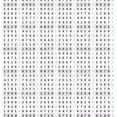
6
7
8
4
3
6
4
1
3
4
6
5
3
0
3
0
7
1
5
6
0
5
3
7
1
5
7
0
8
8
3
8
3
0
3
8
9
8
5
4
0
4
3
3
6
8
3
2
8
1
1
1
2
6
8
9
5
2
9
2
1
6
0
8
8
6
7
4
1
5
8
3
0
3
3
2
0
4
8
3
0
6
8
4
3
9
0
7
3
1
8
2
6
2
8
7
9
8
4
3
5
6
6
4
1
9
2
1
5
6
4
7
7
5
3
1
3
8
6
5
8
8
1
8
9
1
5
7
7
5
8
6
2
2
4
6
6
5
5
1
4
0
3
0
3
2
4
8
2
1
0
0
1
9
1
1
3
1
3
4
8
3
6
0
6
0
4
5
8
4
4
1
0
8
8
2
9
9
7
7
4
1
3
9
3
7
9
1
4
5
6
8
3
0
3
0
8
1
1
2
4
3
5
8
4
9
6
2
1
3
1
0
6
1
7
4
0
3
1
4
3
3
2
3
5
5
4
7
4
2
8
5
3
4
7
9
6
5
6
2
3
8
5
0
5
6
5
9
8
8
6
2
3
1
4
9
0
3
5
8
5
4
7
2
9
6
7
5
2
7
3
2
2
7
9
8
7
5
5
1
0
6
4
5
9
2
1
6
7
4
6
3
9
2
2
6
8
0
9
9
8
3
7
2
9
2
5
1
8
9
7
4
5
9
5
5
7
5
9
5
9
8
7
3
1
8
0
3
9
3
6
0
7
5
3
1
9
1
9
1
9
4
7
7
5
8
0
1
5
6
5
5
9
0
9
4
0
7
8
6
3
9
0
8
8
2
3
1
5
6
8
2
5
1
6
9
4
4
4
8
5
7
9
1
1
2
4
2
7
9
1
8
7
1
8
9
9
2
0
2
4
8
9
0
9
2
8
7
8
6
9
8
0
8
8
6
6
0
9
9
8
5
1
5
6
1
4
1
5
6
8
1
4
9
4
8
6
6
7
4
4
5
3
5
8
1
0
4
7
2
3
1
4
6
1
1
0
9
5
5
2
7
8
7
6
3
8
3
1
4
7
3
3
8
2
9
4
0
1
1
1
3
8
3
2
6
3
1
6
7
9
8
7
0
7
5
9
1
3
4
3
2
2
7
9
6
8
7
6
4
7
0
4
9
4
4
1
9
6
6
2
5
7
0
7
7
6
3
3
6
3
7
9
5
5
3
4
9
4
4
4
3
5
7
3
7
9
2
5
7
2
4
8
0
8
2
0
1
5
6
7
5
9
4
4
1
1
6
2
8
8
5
0
0
0
8
1
6
3
9
5
6
6
2
8
8
2
6
4
1
9
3
9
3
3
8
4
8
6
5
4
7
8
1
9
2
3
3
1
4
7
9
5
2
7
2
7
1
1
2
7
6
8
4
3
0
5
7
0
7
7
0
0
6
6
3
4
1
4
5
1
2
2
9
2
0
1
7
6
4
0
2
0
4
4
6
4
7
4
2
2
9
9
9
9
5
3
5
6
2
6
6
1
0
1
0
2
6
3
9
8
4
7
1
8
8
9
1
7
8
2
9
9
9
9
2
6
6
9
6
2
6
5
8
4
0
8
0
6
6
8
8
2
4
6
6
9
7
4
2
7
4
2
8
1
1
1
5
0
5
6
3
9
4
4
9
9
1
1
2
3
7
0
4
4
2
1
5
4
9
1
0
8
1
9
9
9
4
0
4
0
7
1
2
3
9
4
7
9
7
6
3
9
6
6
9
0
6
9
6
7
8
6
4
1
2
0
0
8
8
9
7
1
5
6
0
7
1
2
3
2
4
7
0
7
6
1
4
9
4