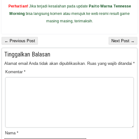
Perhatian!
Jika terjadi kesalahan pada update
Paito Warna Tennesse
Morning
bisa langsung komen atau merujuk ke web resmi result game
masing masing, terimaksih.
← Previous Post
Next Post →
Tinggalkan Balasan
Alamat email Anda tidak akan dipublikasikan.
Ruas yang wajib ditandai
*
Komentar
*
Nama
*