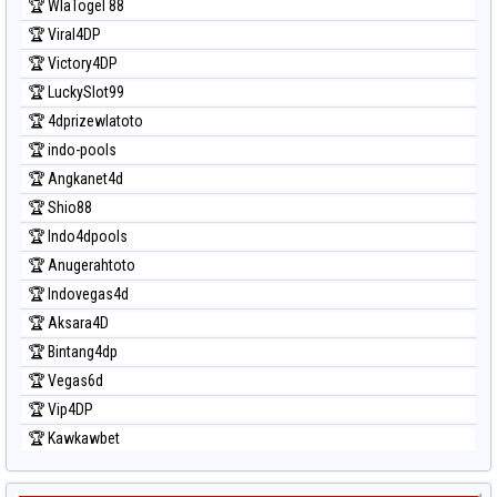
🏆 Micro Togel 88
Prediksi Sao Paulo
🏆 Kisaran Toto
Prediksi Singapore
🏆 Kisaran 4D
Prediksi Sydney
🏆 Pelita Toto
Prediksi Sydney Lottery
🏆 IndoLottery 88
Prediksi Sydney Lottery 6d
🏆 DuniaLottery 88
Prediksi Sydney Lotto
🏆 KaisarToto 88
Prediksi Sydney Pools 6d
🏆 WlaTogel 88
Prediksi Taipei
🏆 Viral4DP
Prediksi Taiwan
🏆 Victory4DP
🏆 LuckySlot99
🏆 4dprizewlatoto
🏆 indo-pools
🏆 Angkanet4d
🏆 Shio88
🏆 Indo4dpools
🏆 Anugerahtoto