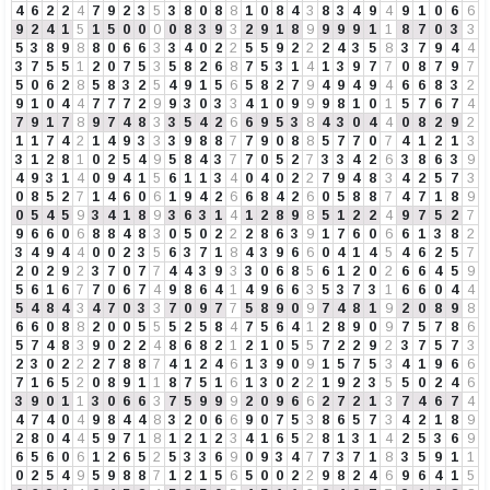
4
6
2
2
4
7
9
2
3
5
3
8
0
8
8
1
0
8
4
3
8
3
4
9
4
9
1
0
6
6
9
2
4
1
5
1
5
0
0
0
0
8
3
9
3
2
9
1
8
9
9
9
9
1
1
8
7
0
3
3
5
3
8
9
8
8
0
6
6
3
3
4
0
2
2
5
5
9
2
2
2
4
3
5
8
3
7
9
4
4
3
7
5
5
1
2
0
7
5
3
5
8
2
6
8
7
5
3
1
4
1
3
9
7
7
0
8
7
9
7
5
0
6
2
8
5
8
3
2
5
4
9
1
5
6
5
8
2
7
9
4
9
4
9
4
6
6
8
3
2
9
1
0
4
4
7
7
7
2
9
9
3
0
3
3
4
1
0
9
9
9
8
1
0
1
5
7
6
7
4
7
9
1
7
8
9
7
4
8
3
3
5
4
2
6
6
9
5
3
8
4
3
0
4
4
0
8
2
9
2
1
1
7
4
2
1
4
9
3
3
3
9
8
8
7
7
9
0
8
8
5
7
7
0
7
4
1
2
1
3
3
1
2
8
1
0
2
5
4
9
5
8
4
3
7
7
0
5
2
7
3
3
4
2
6
3
8
6
3
9
4
9
3
1
4
0
9
4
1
5
6
1
1
3
4
0
4
0
2
2
7
9
4
8
3
4
2
5
7
3
0
8
5
2
7
1
4
6
0
6
1
9
4
2
6
6
8
4
2
6
0
5
8
8
7
4
7
1
8
9
0
5
4
5
9
3
4
1
8
9
3
6
3
1
4
1
2
8
9
8
5
1
2
2
4
9
7
5
2
7
9
6
6
0
6
8
8
4
8
3
0
5
0
2
2
2
8
6
3
9
1
7
6
0
6
6
1
3
8
2
3
4
9
4
4
0
0
2
3
5
6
3
7
1
8
4
3
9
6
6
0
4
1
4
5
4
6
2
5
7
2
0
2
9
2
3
7
0
7
7
4
4
3
9
3
3
0
6
8
5
6
1
2
0
2
6
6
4
5
9
5
6
1
6
7
7
0
6
7
4
9
8
6
4
1
4
9
6
6
3
5
3
7
3
1
6
6
0
4
4
5
4
8
4
3
4
7
0
3
3
7
0
9
7
7
5
8
9
0
9
7
4
8
1
9
2
0
8
9
8
6
6
0
8
8
2
0
0
5
5
5
2
5
8
4
7
5
6
4
1
2
8
9
0
9
7
5
7
8
6
5
7
4
8
3
9
0
2
2
4
8
6
8
2
1
2
1
0
5
5
7
2
2
9
2
3
7
5
7
3
2
3
0
2
2
2
7
8
8
7
4
1
2
4
6
1
3
9
0
9
1
5
7
5
3
4
1
9
6
6
7
1
6
5
2
0
8
9
1
1
8
7
5
1
6
1
3
0
2
2
1
9
2
3
5
5
0
2
4
6
3
9
0
1
1
3
0
6
6
3
7
5
9
9
9
2
0
9
6
6
2
7
2
1
3
7
4
6
7
4
4
7
4
0
4
9
8
4
4
8
3
2
0
6
6
9
0
7
5
3
8
6
5
7
3
4
2
1
8
9
2
8
0
4
4
5
9
7
1
8
1
2
1
2
3
4
1
6
5
2
8
1
3
1
4
2
5
3
6
9
6
5
6
0
6
1
2
6
5
2
5
3
3
6
9
0
9
3
4
7
7
3
7
1
8
3
5
9
1
1
0
2
5
4
9
5
9
8
8
7
1
2
1
5
6
5
0
0
2
2
9
8
2
4
6
9
6
4
1
5