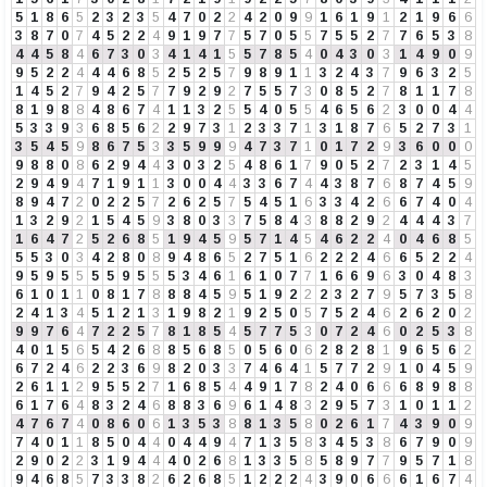
5
1
8
6
5
2
3
2
3
5
4
7
0
2
2
4
2
0
9
9
1
6
1
9
1
2
1
9
6
6
3
8
7
0
7
4
5
2
2
4
9
1
9
7
7
5
7
0
5
5
7
5
5
2
7
7
6
5
3
8
4
4
5
8
4
6
7
3
0
3
4
1
4
1
5
5
7
8
5
4
0
4
3
0
3
1
4
9
0
9
9
5
2
2
4
4
4
6
8
5
2
5
2
5
7
9
8
9
1
1
3
2
4
3
7
9
6
3
2
5
1
4
5
2
7
9
4
2
5
7
7
9
2
9
2
7
5
5
7
3
0
8
5
2
7
8
1
1
7
8
8
1
9
8
8
4
8
6
7
4
1
1
3
2
5
5
4
0
5
5
4
6
5
6
2
3
0
0
4
4
5
3
3
9
3
6
8
5
6
2
2
9
7
3
1
2
3
3
7
1
3
1
8
7
6
5
2
7
3
1
3
5
4
5
9
8
6
7
5
3
3
5
9
9
9
4
7
3
7
1
0
1
7
2
9
3
6
0
0
0
9
8
8
0
8
6
2
9
4
4
3
0
3
2
5
4
8
6
1
7
9
0
5
2
7
2
3
1
4
5
2
9
4
9
4
7
1
9
1
1
3
0
0
4
4
3
3
6
7
4
4
3
8
7
6
8
7
4
5
9
8
9
4
7
2
0
2
2
5
7
2
6
2
5
7
5
4
5
1
6
3
3
4
2
6
6
7
4
0
4
1
3
2
9
2
1
5
4
5
9
3
8
0
3
3
7
5
8
4
3
8
8
2
9
2
4
4
4
3
7
1
6
4
7
2
5
2
6
8
5
1
9
4
5
9
5
7
1
4
5
4
6
2
2
4
0
4
6
8
5
5
5
3
0
3
4
2
8
0
8
9
4
8
6
5
2
7
5
1
6
2
2
2
4
6
6
5
2
2
4
9
5
9
5
5
5
5
9
5
5
5
3
4
6
1
6
1
0
7
7
1
6
6
9
6
3
0
4
8
3
6
1
0
1
1
0
8
1
7
8
8
8
4
5
9
5
1
9
2
2
2
3
2
7
9
5
7
3
5
8
2
4
1
3
4
5
1
2
1
3
1
9
8
2
1
9
2
5
0
5
7
5
2
4
6
2
6
2
0
2
9
9
7
6
4
7
2
2
5
7
8
1
8
5
4
5
7
7
5
3
0
7
2
4
6
0
2
5
3
8
4
0
1
5
6
5
4
2
6
8
8
5
6
8
5
0
5
6
0
6
2
8
2
8
1
9
6
5
6
2
6
7
2
4
6
2
2
3
6
9
8
2
0
3
3
7
4
6
4
1
5
7
7
2
9
1
0
4
5
9
2
6
1
1
2
9
5
5
2
7
1
6
8
5
4
4
9
1
7
8
2
4
0
6
6
6
8
9
8
8
6
1
7
6
4
8
3
2
4
6
8
8
3
6
9
6
1
4
8
3
2
9
5
7
3
1
0
1
1
2
4
7
6
7
4
0
8
6
0
6
1
3
5
3
8
8
1
3
5
8
0
2
6
1
7
4
3
9
0
9
7
4
0
1
1
8
5
0
4
4
0
4
4
9
4
7
1
3
5
8
3
4
5
3
8
6
7
9
0
9
2
9
0
2
2
3
1
9
4
4
4
0
2
6
8
1
3
3
5
8
5
8
9
7
7
9
5
7
1
8
9
4
6
8
5
7
3
3
8
2
6
2
6
8
5
1
2
2
2
4
3
9
0
6
6
6
1
6
7
4