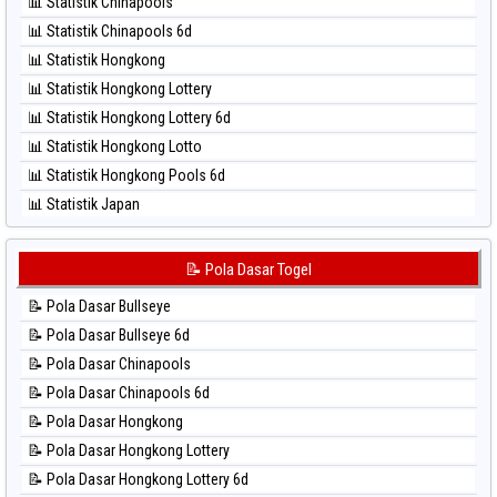
⚽ Bola Merah Sydney Lottery
⚽ Bola Hitam Hongkong Pools 6d
⚽ Bola Merah Sydney Lottery 6d
⚽ Bola Hitam Japan
⚽ Bola Merah Sydney Lotto
⚽ Bola Hitam Japan 6d
⚽ Bola Merah Sydney Pools 6d
⚽ Bola Hitam Korea
📊 Statistik Togel
⚽ Bola Merah Taipei
⚽ Bola Hitam Kuda Lari
⚽ Bola Merah Taiwan
📊 Statistik Bullseye
⚽ Bola Hitam Magnum Cambodia
📊 Statistik Bullseye 6d
⚽ Bola Hitam Nagoya
📊 Statistik Chinapools
⚽ Bola Hitam North Carolina Day
📊 Statistik Chinapools 6d
⚽ Bola Hitam Pcso
📊 Statistik Hongkong
⚽ Bola Hitam Sao Paulo
📊 Statistik Hongkong Lottery
⚽ Bola Hitam Singapore
📊 Statistik Hongkong Lottery 6d
⚽ Bola Hitam Sydney
📊 Statistik Hongkong Lotto
⚽ Bola Hitam Sydney Lottery
📊 Statistik Hongkong Pools 6d
⚽ Bola Hitam Sydney Lottery 6d
📊 Statistik Japan
⚽ Bola Hitam Sydney Lotto
📊 Statistik Japan 6d
⚽ Bola Hitam Sydney Pools 6d
📊 Statistik Korea
📝 Pola Dasar Togel
⚽ Bola Hitam Taipei