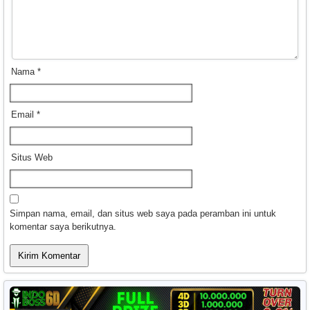
Nama
*
Email
*
Situs Web
Simpan nama, email, dan situs web saya pada peramban ini untuk
komentar saya berikutnya.