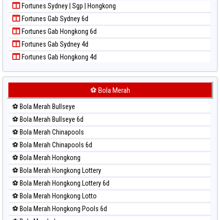
Fortunes Sydney | Sgp | Hongkong
Paito Harian Pcso
Fortunes Gab Sydney 6d
Paito Harian Pennsylvania Day
Fortunes Gab Hongkong 6d
Paito Harian Sao Paulo
Fortunes Gab Sydney 4d
Paito Harian Singapore
Fortunes Gab Hongkong 4d
Paito Harian Sydney
Paito Harian Sydney Lottery
Paito Harian Sydney Lottery 6d
⚽ Bola Merah
Paito Harian Sydney Lotto
⚽ Bola Merah Bullseye
Paito Harian Sydney Pools 6d
⚽ Bola Merah Bullseye 6d
Paito Harian Taipei
⚽ Bola Merah Chinapools
Paito Harian Taiwan
⚽ Bola Merah Chinapools 6d
⚽ Bola Merah Hongkong
⚽ Bola Merah Hongkong Lottery
⚽ Bola Merah Hongkong Lottery 6d
⚽ Bola Merah Hongkong Lotto
⚽ Bola Merah Hongkong Pools 6d