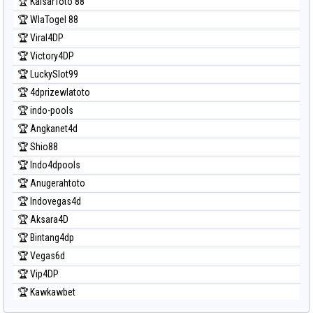
🏆 KaisarToto 88
Prediksi Sydney Pools 6d
🏆 WlaTogel 88
Prediksi Taipei
🏆 Viral4DP
Prediksi Taiwan
🏆 Victory4DP
🏆 LuckySlot99
🏆 4dprizewlatoto
🏆 indo-pools
🏆 Angkanet4d
🏆 Shio88
🏆 Indo4dpools
🏆 Anugerahtoto
🏆 Indovegas4d
🏆 Aksara4D
🏆 Bintang4dp
🏆 Vegas6d
🏆 Vip4DP
🏆 Kawkawbet