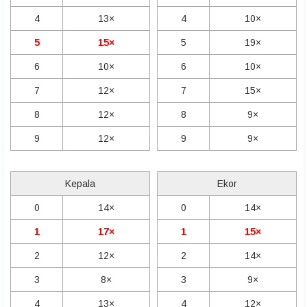
4
13×
4
10×
5
15×
5
19×
6
10×
6
10×
7
12×
7
15×
8
12×
8
9×
9
12×
9
9×
Kepala
Ekor
0
14×
0
14×
1
17×
1
15×
2
12×
2
14×
3
8×
3
9×
4
13×
4
12×