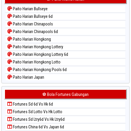
Paito Warna Kuda Lari
Paito Harian Bullseye
Paito Warna Magnum Cambodia
Paito Harian Bullseye 6d
Paito Warna Nagoya
Paito Harian Chinapools
Paito Warna New York Midday
Paito Harian Chinapools 6d
Paito Warna North Carolina Day
Paito Harian Hongkong
Paito Warna Pcso
Paito Harian Hongkong Lottery
Paito Warna Pennsylvania Day
Paito Harian Hongkong Lottery 6d
Paito Warna Sao Paulo
Paito Harian Hongkong Lotto
Paito Warna Singapore
Paito Harian Hongkong Pools 6d
Paito Warna Sydney
Paito Harian Japan
Paito Warna Sydney Lottery
Paito Harian Japan 6d
Paito Warna Sydney Lottery 6d
Paito Harian Korea
⚽ Bola Fortunes Gabungan
Paito Warna Sydney Lotto
Paito Harian Kuda Lari
Paito Warna Sydney Pools 6d
Fortunes Sd 6d Vs Hk 6d
Paito Harian Magnum Cambodia
Paito Warna Taipei
Fortunes Sd Lotto Vs Hk Lotto
Paito Harian Nagoya
Paito Warna Taiwan
Fortunes Sd Ltry6d Vs Hk Ltry6d
Paito Harian New York Midday
Fortunes China 6d Vs Japan 6d
Paito Harian North Carolina Day