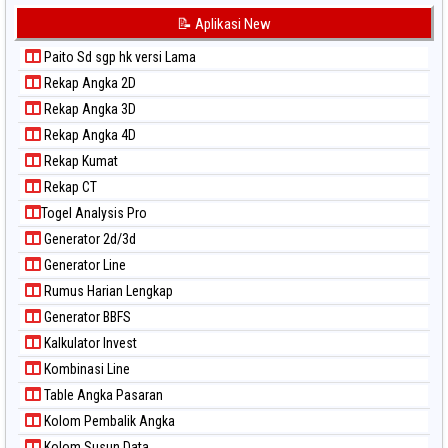
📝 Aplikasi New
Paito Sd sgp hk versi Lama
Rekap Angka 2D
Rekap Angka 3D
Rekap Angka 4D
Rekap Kumat
Rekap CT
Togel Analysis Pro
Generator 2d/3d
Generator Line
Rumus Harian Lengkap
Generator BBFS
Kalkulator Invest
Kombinasi Line
Table Angka Pasaran
Kolom Pembalik Angka
Kolom Susun Data