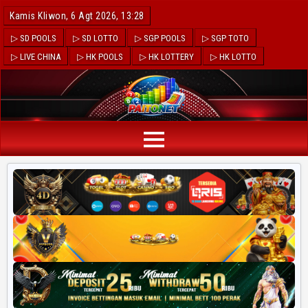
Kamis Kliwon, 6 Agt 2026, 13:28
▷ SD POOLS
▷ SD LOTTO
▷ SGP POOLS
▷ SGP TOTO
▷ LIVE CHINA
▷ HK POOLS
▷ HK LOTTERY
▷ HK LOTTO