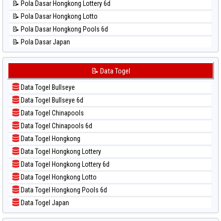
📝 Pola Dasar Hongkong Lottery 6d
📊 Statistik Sao Paulo
📝 Pola Dasar Hongkong Lotto
📊 Statistik Singapore
📝 Pola Dasar Hongkong Pools 6d
📊 Statistik Sydney
📝 Pola Dasar Japan
📊 Statistik Sydney Lottery
📝 Pola Dasar Japan 6d
📊 Statistik Sydney Lottery 6d
📝 Pola Dasar Korea
📝 Data Togel
📊 Statistik Sydney Lotto
📝 Pola Dasar Kuda Lari
📊 Statistik Sydney Pools 6d
Data Togel Bullseye
📝 Pola Dasar Magnum Cambodia
📊 Statistik Taipei
Data Togel Bullseye 6d
📝 Pola Dasar Nagoya
📊 Statistik Taiwan
Data Togel Chinapools
📝 Pola Dasar North Carolina Day
Data Togel Chinapools 6d
📝 Pola Dasar Pcso
Data Togel Hongkong
📝 Pola Dasar Sao Paulo
Data Togel Hongkong Lottery
📝 Pola Dasar Singapore
Data Togel Hongkong Lottery 6d
📝 Pola Dasar Sydney
Data Togel Hongkong Lotto
📝 Pola Dasar Sydney Lottery
Data Togel Hongkong Pools 6d
📝 Pola Dasar Sydney Lottery 6d
Data Togel Japan
📝 Pola Dasar Sydney Lotto
Data Togel Japan 6d