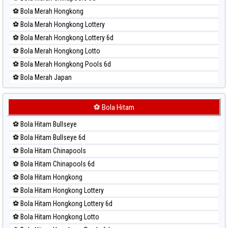
⚽ Bola Merah Hongkong
⚽ Bola Merah Hongkong Lottery
⚽ Bola Merah Hongkong Lottery 6d
⚽ Bola Merah Hongkong Lotto
⚽ Bola Merah Hongkong Pools 6d
⚽ Bola Merah Japan
⚽ Bola Merah Japan 6d
⚽ Bola Merah Korea
⚽ Bola Hitam
⚽ Bola Merah Kuda Lari
⚽ Bola Hitam Bullseye
⚽ Bola Merah Magnum Cambodia
⚽ Bola Hitam Bullseye 6d
⚽ Bola Merah Nagoya
⚽ Bola Hitam Chinapools
⚽ Bola Merah North Carolina Day
⚽ Bola Hitam Chinapools 6d
⚽ Bola Merah Pcso
⚽ Bola Hitam Hongkong
⚽ Bola Merah Sao Paulo
⚽ Bola Hitam Hongkong Lottery
⚽ Bola Merah Singapore
⚽ Bola Hitam Hongkong Lottery 6d
⚽ Bola Merah Sydney
⚽ Bola Hitam Hongkong Lotto
⚽ Bola Merah Sydney Lottery