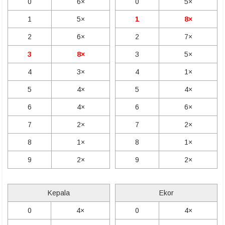
0
6×
0
5×
1
5×
1
8×
2
6×
2
7×
3
8×
3
5×
4
3×
4
1×
5
4×
5
4×
6
4×
6
6×
7
2×
7
2×
8
1×
8
1×
9
2×
9
2×
Kepala
Ekor
0
4×
0
4×