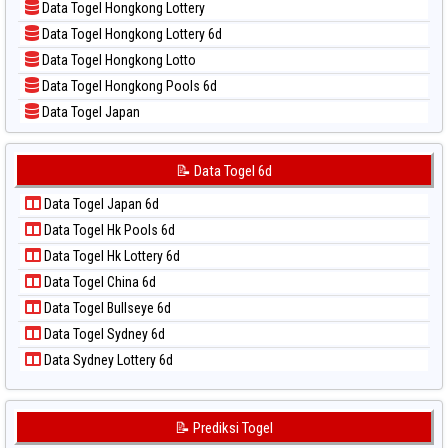
Data Togel Hongkong Lottery
📝 Pola Dasar Singapore
Data Togel Hongkong Lottery 6d
📝 Pola Dasar Sydney
Data Togel Hongkong Lotto
📝 Pola Dasar Sydney Lottery
Data Togel Hongkong Pools 6d
📝 Pola Dasar Sydney Lottery 6d
Data Togel Japan
📝 Pola Dasar Sydney Lotto
Data Togel Japan 6d
📝 Pola Dasar Sydney Pools 6d
Data Togel Korea
📝 Data Togel 6d
📝 Pola Dasar Taipei
Data Togel Kuda Lari
📝 Pola Dasar Taiwan
Data Togel Japan 6d
Data Togel Magnum Cambodia
Data Togel Hk Pools 6d
Data Togel Nagoya
Data Togel Hk Lottery 6d
Data Togel North Carolina Day
Data Togel China 6d
Data Togel Pcso
Data Togel Bullseye 6d
Data Togel Sao Paulo
Data Togel Sydney 6d
Data Togel Singapore
Data Sydney Lottery 6d
Data Togel Sydney
Data Togel Sydney Lottery
Data Togel Sydney Lottery 6d
📝 Prediksi Togel