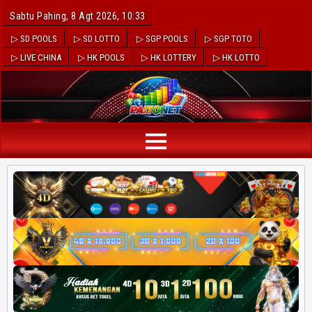
Sabtu Pahing, 8 Agt 2026, 10:33
▷ SD POOLS
▷ SD LOTTO
▷ SGP POOLS
▷ SGP TOTO
▷ LIVE CHINA
▷ HK POOLS
▷ HK LOTTERY
▷ HK LOTTO