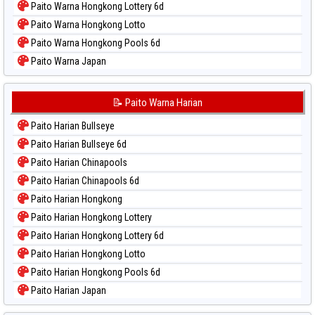
Paito Warna Hongkong Lottery 6d
Paito Warna Hongkong Lotto
Paito Warna Hongkong Pools 6d
Paito Warna Japan
Paito Warna Japan 6d
Paito Warna Korea
📝 Paito Warna Harian
Paito Warna Kuda Lari
Paito Harian Bullseye
Paito Warna Magnum Cambodia
Paito Harian Bullseye 6d
Paito Warna Nagoya
Paito Harian Chinapools
Paito Warna New York Midday
Paito Harian Chinapools 6d
Paito Warna North Carolina Day
Paito Harian Hongkong
Paito Warna Pcso
Paito Harian Hongkong Lottery
Paito Warna Pennsylvania Day
Paito Harian Hongkong Lottery 6d
Paito Warna Sao Paulo
Paito Harian Hongkong Lotto
Paito Warna Singapore
Paito Harian Hongkong Pools 6d
Paito Warna Sydney
Paito Harian Japan
Paito Warna Sydney Lottery
Paito Harian Japan 6d