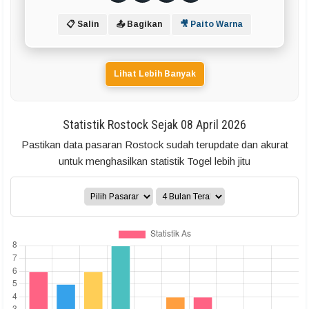
📋 Salin
📤 Bagikan
🎥 Paito Warna
Lihat Lebih Banyak
Statistik Rostock Sejak 08 April 2026
Pastikan data pasaran Rostock sudah terupdate dan akurat
untuk menghasilkan statistik Togel lebih jitu