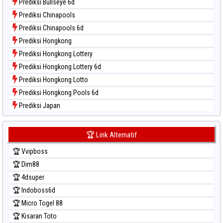
Prediksi Bullseye 6d
Data Togel Taipei
Prediksi Chinapools
Data Togel Taiwan
Prediksi Chinapools 6d
Prediksi Hongkong
Prediksi Hongkong Lottery
Prediksi Hongkong Lottery 6d
Prediksi Hongkong Lotto
Prediksi Hongkong Pools 6d
Prediksi Japan
Prediksi Japan 6d
Prediksi Korea
🏆 Link Alternatif
Prediksi Kuda Lari
🏆 Vvipboss
Prediksi Magnum Cambodia
🏆 Dim88
Prediksi Nagoya
🏆 4dsuper
Prediksi North Carolina Day
🏆 Indoboss6d
Prediksi Pcso
🏆 Micro Togel 88
Prediksi Sao Paulo
🏆 Kisaran Toto
Prediksi Singapore