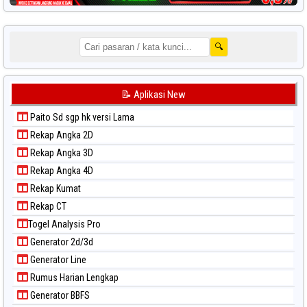
🔍
📝 Aplikasi New
Paito Sd sgp hk versi Lama
Rekap Angka 2D
Rekap Angka 3D
Rekap Angka 4D
Rekap Kumat
Rekap CT
Togel Analysis Pro
Generator 2d/3d
Generator Line
Rumus Harian Lengkap
Generator BBFS