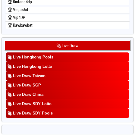
🏆 Bintang4dp
🏆 Vegas6d
🏆 Vip4DP
🏆 Kawkawbet
🚀 Live Draw
🚀
Live Hongkong Pools
🚀
Live Hongkong Lotto
🚀
Live Draw Taiwan
🚀
Live Draw SGP
🚀
Live Draw China
🚀
Live Draw SDY Lotto
🚀
Live Draw SDY Pools