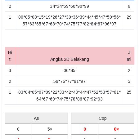
2
34*54*59*60*90*99
6
1
00*05*08*15*19*26*27*30*36*39*44*45*47*50*56*
29
57*63*65*67*68*70*74*75*77*82*84*87*96*97
Hi
J
t
Angka 2D Belakang
ml
3
06*45
2
2
59*76*77*91*97
5
1
03*04*05*07*09*22*33*42*43*44*47*52*53*57*61*
25
64*67*69*74*75*78*86*87*92*93
As
Cop
0
5×
0
8×