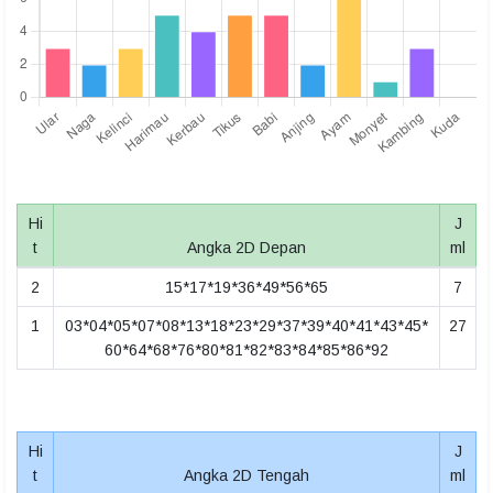
Hi
J
t
Angka 2D Depan
ml
2
15*17*19*36*49*56*65
7
1
03*04*05*07*08*13*18*23*29*37*39*40*41*43*45*
27
60*64*68*76*80*81*82*83*84*85*86*92
Hi
J
t
Angka 2D Tengah
ml