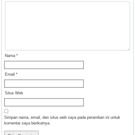
Nama
*
Email
*
Situs Web
Simpan nama, email, dan situs web saya pada peramban ini untuk
komentar saya berikutnya.