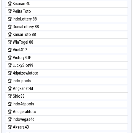
🏆 Kisaran 4D
Prediksi Sydney
🏆 Pelita Toto
Prediksi Sydney Lottery
🏆 IndoLottery 88
Prediksi Sydney Lottery 6d
🏆 DuniaLottery 88
Prediksi Sydney Lotto
🏆 KaisarToto 88
Prediksi Sydney Pools 6d
🏆 WlaTogel 88
Prediksi Taipei
🏆 Viral4DP
Prediksi Taiwan
🏆 Victory4DP
🏆 LuckySlot99
🏆 4dprizewlatoto
🏆 indo-pools
🏆 Angkanet4d
🏆 Shio88
🏆 Indo4dpools
🏆 Anugerahtoto
🏆 Indovegas4d
🏆 Aksara4D