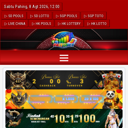
Sabtu Pahing, 8 Agt 2026, 12:00
▷ SD POOLS
▷ SD LOTTO
▷ SGP POOLS
▷ SGP TOTO
▷ LIVE CHINA
▷ HK POOLS
▷ HK LOTTERY
▷ HK LOTTO