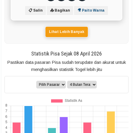
📋 Salin
📤 Bagikan
🎥 Paito Warna
Lihat Lebih Banyak
Statistik Pisa Sejak 08 April 2026
Pastikan data pasaran Pisa sudah terupdate dan akurat untuk
menghasilkan statistik Togel lebih jitu