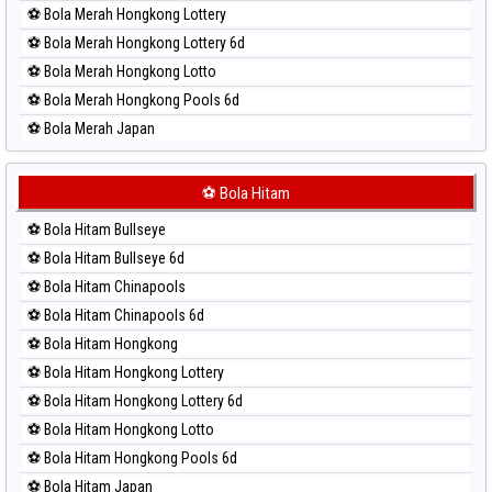
⚽ Bola Merah Hongkong Lottery
⚽ Bola Merah Hongkong Lottery 6d
⚽ Bola Merah Hongkong Lotto
⚽ Bola Merah Hongkong Pools 6d
⚽ Bola Merah Japan
⚽ Bola Merah Japan 6d
⚽ Bola Merah Korea
⚽ Bola Hitam
⚽ Bola Merah Kuda Lari
⚽ Bola Hitam Bullseye
⚽ Bola Merah Magnum Cambodia
⚽ Bola Hitam Bullseye 6d
⚽ Bola Merah Nagoya
⚽ Bola Hitam Chinapools
⚽ Bola Merah North Carolina Day
⚽ Bola Hitam Chinapools 6d
⚽ Bola Merah Pcso
⚽ Bola Hitam Hongkong
⚽ Bola Merah Sao Paulo
⚽ Bola Hitam Hongkong Lottery
⚽ Bola Merah Singapore
⚽ Bola Hitam Hongkong Lottery 6d
⚽ Bola Merah Sydney
⚽ Bola Hitam Hongkong Lotto
⚽ Bola Merah Sydney Lottery
⚽ Bola Hitam Hongkong Pools 6d
⚽ Bola Merah Sydney Lottery 6d
⚽ Bola Hitam Japan