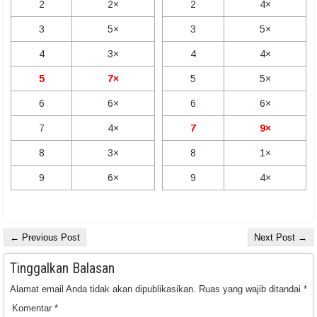
2
2×
2
4×
3
5×
3
5×
4
3×
4
4×
5
7×
5
5×
6
6×
6
6×
7
4×
7
9×
8
3×
8
1×
9
6×
9
4×
← Previous Post
Next Post →
Tinggalkan Balasan
Alamat email Anda tidak akan dipublikasikan.
Ruas yang wajib ditandai
*
Komentar
*