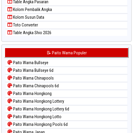
Table Angka Pasaran
Kolom Pembalik Angka
Kolom Susun Data
Toto Converter
Table Angka Shio 2026
📝 Paito Warna Populer
Paito Warna Bullseye
Paito Warna Bullseye 6d
Paito Warna Chinapools
Paito Warna Chinapools 6d
Paito Warna Hongkong
Paito Warna Hongkong Lottery
Paito Warna Hongkong Lottery 6d
Paito Warna Hongkong Lotto
Paito Warna Hongkong Pools 6d
Paito Warna Japan