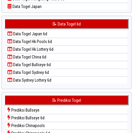
📝 Pola Dasar Sydney Lottery 6d
Data Togel Japan
📝 Pola Dasar Sydney Lotto
Data Togel Japan 6d
📝 Pola Dasar Sydney Pools 6d
Data Togel Korea
📝 Data Togel 6d
📝 Pola Dasar Taipei
Data Togel Kuda Lari
📝 Pola Dasar Taiwan
Data Togel Japan 6d
Data Togel Magnum Cambodia
Data Togel Hk Pools 6d
Data Togel Nagoya
Data Togel Hk Lottery 6d
Data Togel North Carolina Day
Data Togel China 6d
Data Togel Pcso
Data Togel Bullseye 6d
Data Togel Sao Paulo
Data Togel Sydney 6d
Data Togel Singapore
Data Sydney Lottery 6d
Data Togel Sydney
Data Togel Sydney Lottery
Data Togel Sydney Lottery 6d
📝 Prediksi Togel
Data Togel Sydney Lotto
Prediksi Bullseye
Data Togel Sydney Pools 6d
Prediksi Bullseye 6d
Data Togel Taipei
Prediksi Chinapools
Data Togel Taiwan