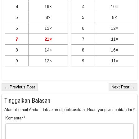
4
16×
4
10×
5
8×
5
8×
6
15×
6
12×
7
21×
7
11×
8
14×
8
16×
9
12×
9
11×
← Previous Post
Next Post →
Tinggalkan Balasan
Alamat email Anda tidak akan dipublikasikan.
Ruas yang wajib ditandai
*
Komentar
*