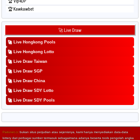
🏆 Vip4DP
🏆 Kawkawbet
🚀 Live Draw
🚀
Live Hongkong Pools
🚀
Live Hongkong Lotto
🚀
Live Draw Taiwan
🚀
Live Draw SGP
🚀
Live Draw China
🚀
Live Draw SDY Lotto
🚀
Live Draw SDY Pools
Paitonet.cc
bukan situs perjudian atau sejenisnya, kami hanya menyediakan data-data
lottery dari perbagai sumber termasuk sebagaimana adanya beserta tools pengolah angka