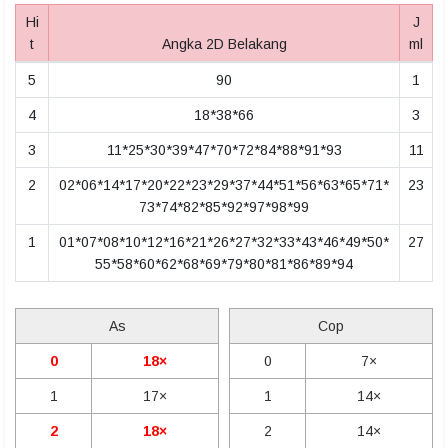
Hi
J
t
Angka 2D Belakang
ml
5
90
1
4
18*38*66
3
3
11*25*30*39*47*70*72*84*88*91*93
11
2
02*06*14*17*20*22*23*29*37*44*51*56*63*65*71*
23
73*74*82*85*92*97*98*99
1
01*07*08*10*12*16*21*26*27*32*33*43*46*49*50*
27
55*58*60*62*68*69*79*80*81*86*89*94
As
Cop
0
18×
0
7×
1
17×
1
14×
2
18×
2
14×