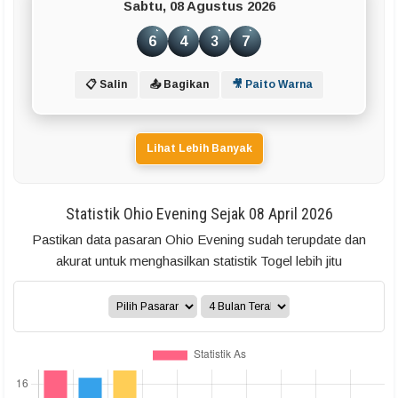
Sabtu, 08 Agustus 2026
6
4
3
7
📋 Salin
📤 Bagikan
🎥 Paito Warna
Lihat Lebih Banyak
Statistik Ohio Evening Sejak 08 April 2026
Pastikan data pasaran Ohio Evening sudah terupdate dan
akurat untuk menghasilkan statistik Togel lebih jitu