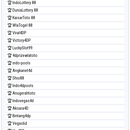
🏆 IndoLottery 88
Prediksi Sydney Lottery 6d
🏆 DuniaLottery 88
Prediksi Sydney Lotto
🏆 KaisarToto 88
Prediksi Sydney Pools 6d
🏆 WlaTogel 88
Prediksi Taipei
🏆 Viral4DP
Prediksi Taiwan
🏆 Victory4DP
🏆 LuckySlot99
🏆 4dprizewlatoto
🏆 indo-pools
🏆 Angkanet4d
🏆 Shio88
🏆 Indo4dpools
🏆 Anugerahtoto
🏆 Indovegas4d
🏆 Aksara4D
🏆 Bintang4dp
🏆 Vegas6d