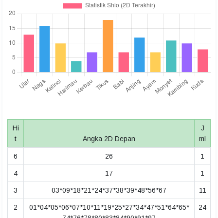
Hi
J
t
Angka 2D Depan
ml
6
26
1
4
17
1
3
03*09*18*21*24*37*38*39*48*56*67
11
2
01*04*05*06*07*10*11*19*25*27*34*47*51*64*65*
24