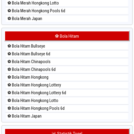
⚽ Bola Merah Hongkong Lotto
⚽ Bola Merah Hongkong Pools 6d
⚽ Bola Merah Japan
⚽ Bola Merah Japan 6d
⚽ Bola Merah Korea
⚽ Bola Hitam
⚽ Bola Merah Kuda Lari
⚽ Bola Hitam Bullseye
⚽ Bola Merah Magnum Cambodia
⚽ Bola Hitam Bullseye 6d
⚽ Bola Merah Nagoya
⚽ Bola Hitam Chinapools
⚽ Bola Merah North Carolina Day
⚽ Bola Hitam Chinapools 6d
⚽ Bola Merah Pcso
⚽ Bola Hitam Hongkong
⚽ Bola Merah Sao Paulo
⚽ Bola Hitam Hongkong Lottery
⚽ Bola Merah Singapore
⚽ Bola Hitam Hongkong Lottery 6d
⚽ Bola Merah Sydney
⚽ Bola Hitam Hongkong Lotto
⚽ Bola Merah Sydney Lottery
⚽ Bola Hitam Hongkong Pools 6d
⚽ Bola Merah Sydney Lottery 6d
⚽ Bola Hitam Japan
⚽ Bola Merah Sydney Lotto
⚽ Bola Hitam Japan 6d
⚽ Bola Merah Sydney Pools 6d
⚽ Bola Hitam Korea
📊 Statistik Togel