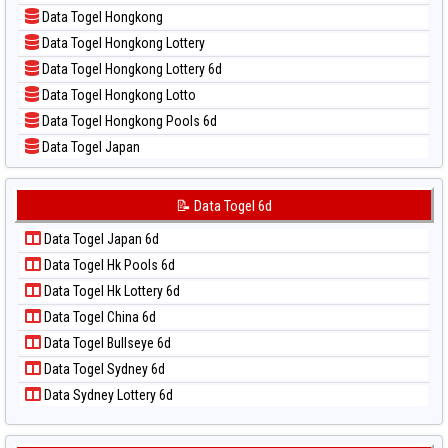
📝 Pola Dasar Pcso
Data Togel Hongkong
📝 Pola Dasar Sao Paulo
Data Togel Hongkong Lottery
📝 Pola Dasar Singapore
Data Togel Hongkong Lottery 6d
📝 Pola Dasar Sydney
Data Togel Hongkong Lotto
📝 Pola Dasar Sydney Lottery
Data Togel Hongkong Pools 6d
📝 Pola Dasar Sydney Lottery 6d
Data Togel Japan
📝 Pola Dasar Sydney Lotto
Data Togel Japan 6d
📝 Pola Dasar Sydney Pools 6d
Data Togel Korea
📝 Data Togel 6d
📝 Pola Dasar Taipei
Data Togel Kuda Lari
📝 Pola Dasar Taiwan
Data Togel Japan 6d
Data Togel Magnum Cambodia
Data Togel Hk Pools 6d
Data Togel Nagoya
Data Togel Hk Lottery 6d
Data Togel North Carolina Day
Data Togel China 6d
Data Togel Pcso
Data Togel Bullseye 6d
Data Togel Sao Paulo
Data Togel Sydney 6d
Data Togel Singapore
Data Sydney Lottery 6d
Data Togel Sydney
Data Togel Sydney Lottery