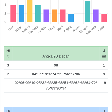
Hi
J
t
Angka 2D Depan
ml
3
98
1
2
04*05*19*45*47*50*56*67*86
9
1
02*06*09*10*25*32*33*35*38*51*53*62*63*64*72*
19
75*89*93*94
Hi
J