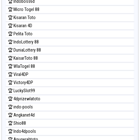
🏆 Indoboss6d
Prediksi Pcso
🏆 Micro Togel 88
Prediksi Sao Paulo
🏆 Kisaran Toto
Prediksi Singapore
🏆 Kisaran 4D
Prediksi Sydney
🏆 Pelita Toto
Prediksi Sydney Lottery
🏆 IndoLottery 88
Prediksi Sydney Lottery 6d
🏆 DuniaLottery 88
Prediksi Sydney Lotto
🏆 KaisarToto 88
Prediksi Sydney Pools 6d
🏆 WlaTogel 88
Prediksi Taipei
🏆 Viral4DP
Prediksi Taiwan
🏆 Victory4DP
🏆 LuckySlot99
🏆 4dprizewlatoto
🏆 indo-pools
🏆 Angkanet4d
🏆 Shio88
🏆 Indo4dpools
🏆 Anugerahtoto