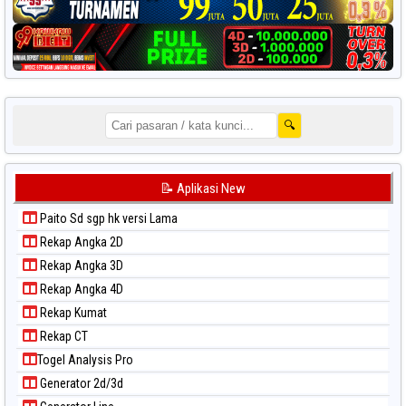
🔍
📝 Aplikasi New
Paito Sd sgp hk versi Lama
Rekap Angka 2D
Rekap Angka 3D
Rekap Angka 4D
Rekap Kumat
Rekap CT
Togel Analysis Pro
Generator 2d/3d