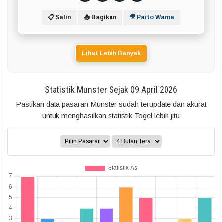
📋 Salin
📤 Bagikan
🎥 Paito Warna
Lihat Lebih Banyak
Statistik Munster Sejak 09 April 2026
Pastikan data pasaran Munster sudah terupdate dan akurat
untuk menghasilkan statistik Togel lebih jitu