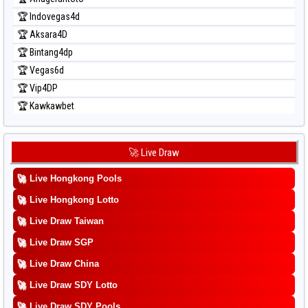
🏆 Indovegas4d
🏆 Aksara4D
🏆 Bintang4dp
🏆 Vegas6d
🏆 Vip4DP
🏆 Kawkawbet
🚀 Live Draw
🚀
Live Hongkong Pools
🚀
Live Hongkong Lotto
🚀
Live Draw Taiwan
🚀
Live Draw SGP
🚀
Live Draw China
🚀
Live Draw SDY Lotto
🚀
Live Draw SDY Pools