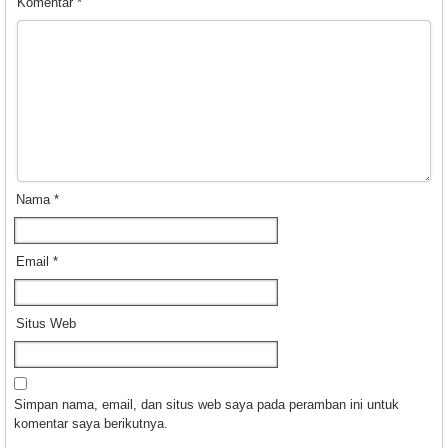
Komentar
*
Nama
*
Email
*
Situs Web
Simpan nama, email, dan situs web saya pada peramban ini untuk
komentar saya berikutnya.