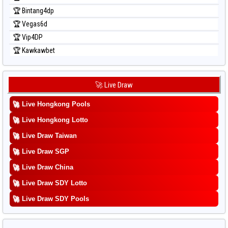
🏆 Bintang4dp
🏆 Vegas6d
🏆 Vip4DP
🏆 Kawkawbet
🚀 Live Draw
🚀
Live Hongkong Pools
🚀
Live Hongkong Lotto
🚀
Live Draw Taiwan
🚀
Live Draw SGP
🚀
Live Draw China
🚀
Live Draw SDY Lotto
🚀
Live Draw SDY Pools