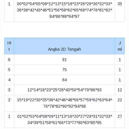
1
00*02*04*05*08*12*13*15*18*23*26*29*30*32*33*
35
36*38*42*43*46*51*56*58*62*65*68*74*76*81*82*
84*86*88*94*97
Hi
J
t
Angka 2D Tengah
ml
6
91
1
5
75
1
4
84
1
3
12*14*18*23*25*28*43*50*54*79*86*93
12
2
15*19*22*30*35*38*42*46*48*56*57*59*62*63*64*
22
76*78*82*90*92*94*98
1
01*02*03*04*08*09*11*13*16*20*27*29*31*32*33*
27
34*39*51*58*61*66*73*77*80*83*85*95