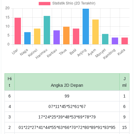
Hi
J
t
Angka 2D Depan
ml
6
99
1
4
07*11*45*52*61*67
6
3
17*24*25*39*48*53*69*78*79
9
2
01*22*27*41*44*55*63*66*70*72*80*89*91*93*95
15