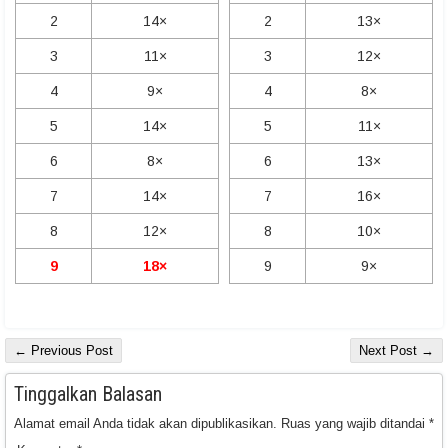
2
14×
2
13×
3
11×
3
12×
4
9×
4
8×
5
14×
5
11×
6
8×
6
13×
7
14×
7
16×
8
12×
8
10×
9
18×
9
9×
← Previous Post
Next Post →
Tinggalkan Balasan
Alamat email Anda tidak akan dipublikasikan.
Ruas yang wajib ditandai
*