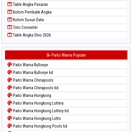
Table Angka Pasaran
Kolom Pembalik Angka
Kolom Susun Data
Toto Converter
Table Angka Shio 2026
📝 Paito Warna Populer
Paito Warna Bullseye
Paito Warna Bullseye 6d
Paito Warna Chinapools
Paito Warna Chinapools 6d
Paito Warna Hongkong
Paito Warna Hongkong Lottery
Paito Warna Hongkong Lottery 6d
Paito Warna Hongkong Lotto
Paito Warna Hongkong Pools 6d