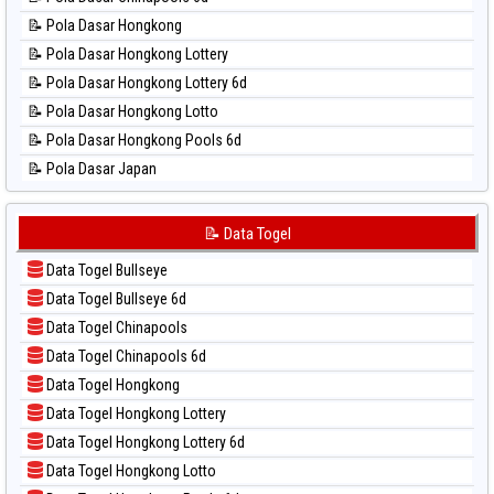
📊 Statistik North Carolina Day
📝 Pola Dasar Hongkong
📊 Statistik Pcso
📝 Pola Dasar Hongkong Lottery
📊 Statistik Pennsylvania Day
📝 Pola Dasar Hongkong Lottery 6d
📊 Statistik Sao Paulo
📝 Pola Dasar Hongkong Lotto
📊 Statistik Singapore
📝 Pola Dasar Hongkong Pools 6d
📊 Statistik Sydney
📝 Pola Dasar Japan
📊 Statistik Sydney Lottery
📝 Pola Dasar Japan 6d
📊 Statistik Sydney Lottery 6d
📝 Pola Dasar Korea
📝 Data Togel
📊 Statistik Sydney Lotto
📝 Pola Dasar Kuda Lari
📊 Statistik Sydney Pools 6d
Data Togel Bullseye
📝 Pola Dasar Magnum Cambodia
📊 Statistik Taipei
Data Togel Bullseye 6d
📝 Pola Dasar Nagoya
📊 Statistik Taiwan
Data Togel Chinapools
📝 Pola Dasar North Carolina Day
Data Togel Chinapools 6d
📝 Pola Dasar Pcso
Data Togel Hongkong
📝 Pola Dasar Sao Paulo
Data Togel Hongkong Lottery
📝 Pola Dasar Singapore
Data Togel Hongkong Lottery 6d
📝 Pola Dasar Sydney
Data Togel Hongkong Lotto
📝 Pola Dasar Sydney Lottery