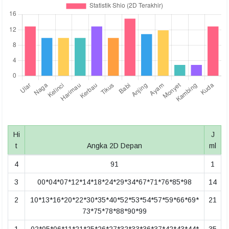
Hi
J
t
Angka 2D Depan
ml
4
91
1
3
00*04*07*12*14*18*24*29*34*67*71*76*85*98
14
2
10*13*16*20*22*30*35*40*52*53*54*57*59*66*69*
21
73*75*78*88*90*99