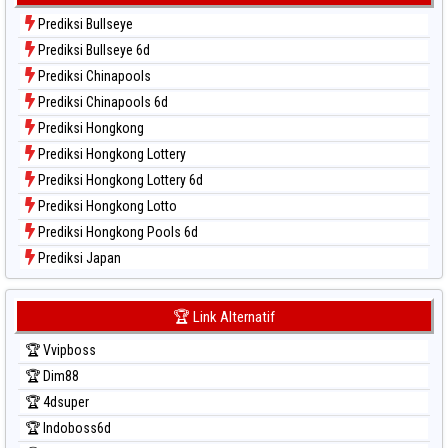
Data Togel Sydney Lotto
Prediksi Bullseye
Data Togel Sydney Pools 6d
Prediksi Bullseye 6d
Data Togel Taipei
Prediksi Chinapools
Data Togel Taiwan
Prediksi Chinapools 6d
Prediksi Hongkong
Prediksi Hongkong Lottery
Prediksi Hongkong Lottery 6d
Prediksi Hongkong Lotto
Prediksi Hongkong Pools 6d
Prediksi Japan
Prediksi Japan 6d
Prediksi Korea
🏆 Link Alternatif
Prediksi Kuda Lari
🏆 Vvipboss
Prediksi Magnum Cambodia
🏆 Dim88
Prediksi Nagoya
🏆 4dsuper
Prediksi North Carolina Day
🏆 Indoboss6d
Prediksi Pcso