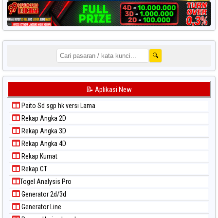
🔍
📝 Aplikasi New
Paito Sd sgp hk versi Lama
Rekap Angka 2D
Rekap Angka 3D
Rekap Angka 4D
Rekap Kumat
Rekap CT
Togel Analysis Pro
Generator 2d/3d
Generator Line