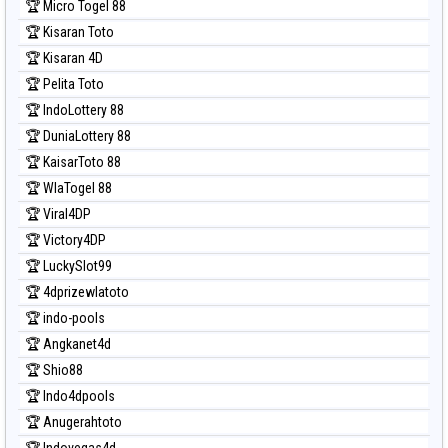
🏆 Micro Togel 88
Prediksi Sao Paulo
🏆 Kisaran Toto
Prediksi Singapore
🏆 Kisaran 4D
Prediksi Sydney
🏆 Pelita Toto
Prediksi Sydney Lottery
🏆 IndoLottery 88
Prediksi Sydney Lottery 6d
🏆 DuniaLottery 88
Prediksi Sydney Lotto
🏆 KaisarToto 88
Prediksi Sydney Pools 6d
🏆 WlaTogel 88
Prediksi Taipei
🏆 Viral4DP
Prediksi Taiwan
🏆 Victory4DP
🏆 LuckySlot99
🏆 4dprizewlatoto
🏆 indo-pools
🏆 Angkanet4d
🏆 Shio88
🏆 Indo4dpools
🏆 Anugerahtoto