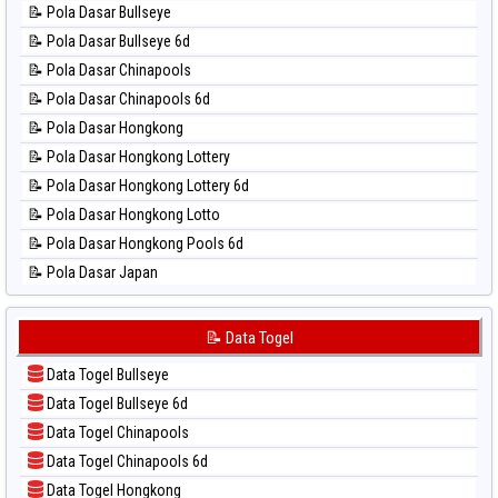
⚽ Bola Hitam Taiwan
📝 Pola Dasar Bullseye
📊 Statistik Magnum Cambodia
📝 Pola Dasar Bullseye 6d
📊 Statistik Nagoya
📝 Pola Dasar Chinapools
📊 Statistik New York Midday
📝 Pola Dasar Chinapools 6d
📊 Statistik North Carolina Day
📝 Pola Dasar Hongkong
📊 Statistik Pcso
📝 Pola Dasar Hongkong Lottery
📊 Statistik Pennsylvania Day
📝 Pola Dasar Hongkong Lottery 6d
📊 Statistik Sao Paulo
📝 Pola Dasar Hongkong Lotto
📊 Statistik Singapore
📝 Pola Dasar Hongkong Pools 6d
📊 Statistik Sydney
📝 Pola Dasar Japan
📊 Statistik Sydney Lottery
📝 Pola Dasar Japan 6d
📊 Statistik Sydney Lottery 6d
📝 Pola Dasar Korea
📝 Data Togel
📊 Statistik Sydney Lotto
📝 Pola Dasar Kuda Lari
📊 Statistik Sydney Pools 6d
Data Togel Bullseye
📝 Pola Dasar Magnum Cambodia
📊 Statistik Taipei
Data Togel Bullseye 6d
📝 Pola Dasar Nagoya
📊 Statistik Taiwan
Data Togel Chinapools
📝 Pola Dasar North Carolina Day
Data Togel Chinapools 6d
📝 Pola Dasar Pcso
Data Togel Hongkong