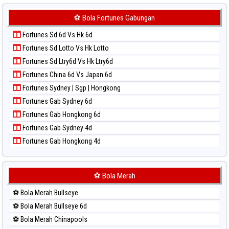
Paito Harian Japan 6d
Paito Warna Sydney Lottery 6d
Paito Harian Korea
⚽ Bola Fortunes Gabungan
Paito Warna Sydney Lotto
Paito Harian Kuda Lari
Paito Warna Sydney Pools 6d
Fortunes Sd 6d Vs Hk 6d
Paito Harian Magnum Cambodia
Paito Warna Taipei
Fortunes Sd Lotto Vs Hk Lotto
Paito Harian Nagoya
Paito Warna Taiwan
Fortunes Sd Ltry6d Vs Hk Ltry6d
Paito Harian New York Midday
Fortunes China 6d Vs Japan 6d
Paito Harian North Carolina Day
Fortunes Sydney | Sgp | Hongkong
Paito Harian Pcso
Fortunes Gab Sydney 6d
Paito Harian Pennsylvania Day
Fortunes Gab Hongkong 6d
Paito Harian Sao Paulo
Fortunes Gab Sydney 4d
Paito Harian Singapore
Fortunes Gab Hongkong 4d
Paito Harian Sydney
Paito Harian Sydney Lottery
Paito Harian Sydney Lottery 6d
⚽ Bola Merah
Paito Harian Sydney Lotto
⚽ Bola Merah Bullseye
Paito Harian Sydney Pools 6d
⚽ Bola Merah Bullseye 6d
Paito Harian Taipei
⚽ Bola Merah Chinapools
Paito Harian Taiwan