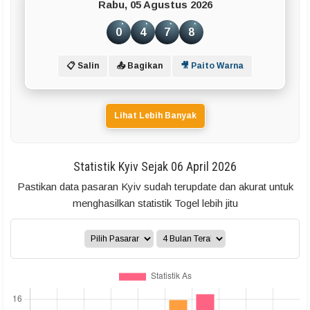
Rabu, 05 Agustus 2026
0
4
7
8
📋 Salin
📤 Bagikan
🎥 Paito Warna
Lihat Lebih Banyak
Statistik Kyiv Sejak 06 April 2026
Pastikan data pasaran Kyiv sudah terupdate dan akurat untuk
menghasilkan statistik Togel lebih jitu