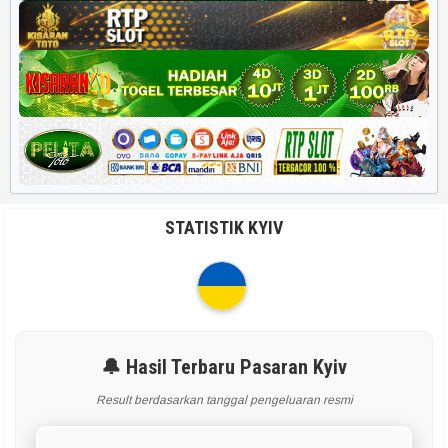
STATISTIK KYIV
🔔 Hasil Terbaru Pasaran Kyiv
Result berdasarkan tanggal pengeluaran resmi