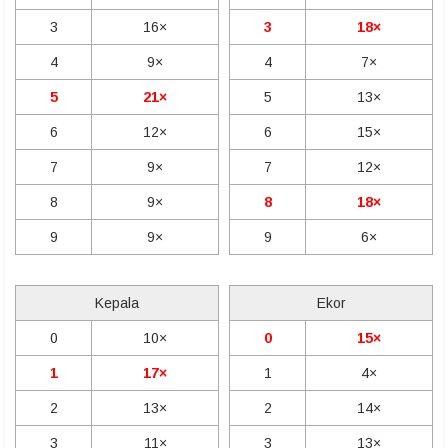
3
16×
3
18×
4
9×
4
7×
5
21×
5
13×
6
12×
6
15×
7
9×
7
12×
8
9×
8
18×
9
9×
9
6×
Kepala
Ekor
0
10×
0
15×
1
17×
1
4×
2
13×
2
14×
3
11×
3
13×