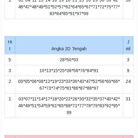
1
02*04*11*13*14*16*19*20*21*23*26*29*30*39*42*
36
46*47*48*49*51*52*57*62*64*65*67*71*72*75*77*
83*84*85*91*97*99
Hi
J
t
Angka 2D Tengah
ml
5
28*50*93
3
3
10*13*15*25*38*58*76*84*91
9
2
00*05*06*08*12*19*23*33*36*43*47*52*56*60*66*
24
67*73*74*75*81*86*87*88*97
1
03*07*11*14*17*18*20*22*26*30*32*35*37*40*42*
31
46*49*51*54*59*61*65*68*71*77*78*79*83*92*95*
99