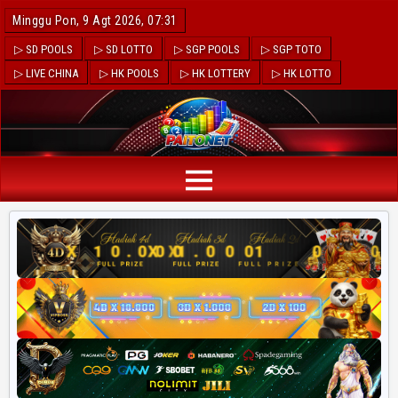
Minggu Pon, 9 Agt 2026, 07:31
▷ SD POOLS
▷ SD LOTTO
▷ SGP POOLS
▷ SGP TOTO
▷ LIVE CHINA
▷ HK POOLS
▷ HK LOTTERY
▷ HK LOTTO