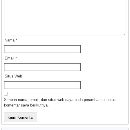
Nama
*
Email
*
Situs Web
Simpan nama, email, dan situs web saya pada peramban ini untuk
komentar saya berikutnya.