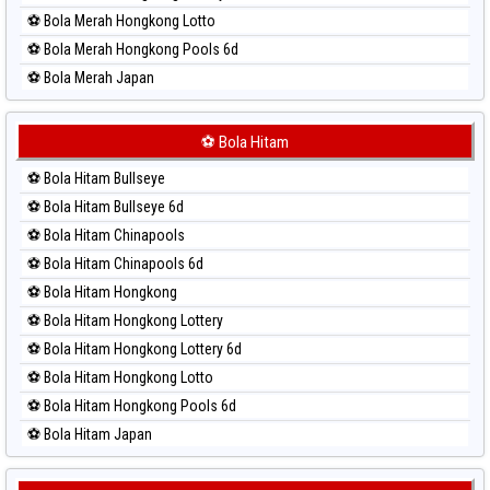
⚽ Bola Merah Hongkong Lotto
⚽ Bola Merah Hongkong Pools 6d
⚽ Bola Merah Japan
⚽ Bola Merah Japan 6d
⚽ Bola Merah Korea
⚽ Bola Hitam
⚽ Bola Merah Kuda Lari
⚽ Bola Hitam Bullseye
⚽ Bola Merah Magnum Cambodia
⚽ Bola Hitam Bullseye 6d
⚽ Bola Merah Nagoya
⚽ Bola Hitam Chinapools
⚽ Bola Merah North Carolina Day
⚽ Bola Hitam Chinapools 6d
⚽ Bola Merah Pcso
⚽ Bola Hitam Hongkong
⚽ Bola Merah Sao Paulo
⚽ Bola Hitam Hongkong Lottery
⚽ Bola Merah Singapore
⚽ Bola Hitam Hongkong Lottery 6d
⚽ Bola Merah Sydney
⚽ Bola Hitam Hongkong Lotto
⚽ Bola Merah Sydney Lottery
⚽ Bola Hitam Hongkong Pools 6d
⚽ Bola Merah Sydney Lottery 6d
⚽ Bola Hitam Japan
⚽ Bola Merah Sydney Lotto
⚽ Bola Hitam Japan 6d
⚽ Bola Merah Sydney Pools 6d