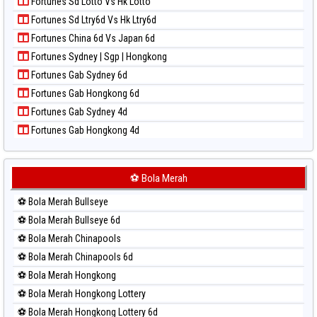
Paito Warna Taipei
Fortunes Sd Lotto Vs Hk Lotto
Paito Harian Nagoya
Paito Warna Taiwan
Fortunes Sd Ltry6d Vs Hk Ltry6d
Paito Harian New York Midday
Fortunes China 6d Vs Japan 6d
Paito Harian North Carolina Day
Fortunes Sydney | Sgp | Hongkong
Paito Harian Pcso
Fortunes Gab Sydney 6d
Paito Harian Pennsylvania Day
Fortunes Gab Hongkong 6d
Paito Harian Sao Paulo
Fortunes Gab Sydney 4d
Paito Harian Singapore
Fortunes Gab Hongkong 4d
Paito Harian Sydney
Paito Harian Sydney Lottery
Paito Harian Sydney Lottery 6d
⚽ Bola Merah
Paito Harian Sydney Lotto
⚽ Bola Merah Bullseye
Paito Harian Sydney Pools 6d
⚽ Bola Merah Bullseye 6d
Paito Harian Taipei
⚽ Bola Merah Chinapools
Paito Harian Taiwan
⚽ Bola Merah Chinapools 6d
⚽ Bola Merah Hongkong
⚽ Bola Merah Hongkong Lottery
⚽ Bola Merah Hongkong Lottery 6d