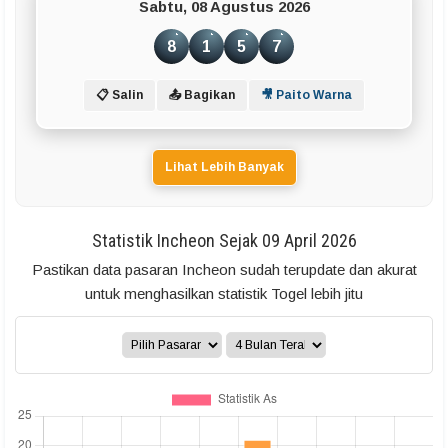
Sabtu, 08 Agustus 2026
8
1
5
7
📋 Salin
📤 Bagikan
🎥 Paito Warna
Lihat Lebih Banyak
Statistik Incheon Sejak 09 April 2026
Pastikan data pasaran Incheon sudah terupdate dan akurat
untuk menghasilkan statistik Togel lebih jitu