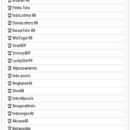
🏆 Kisaran 4D
Prediksi Sydney
🏆 Pelita Toto
Prediksi Sydney Lottery
🏆 IndoLottery 88
Prediksi Sydney Lottery 6d
🏆 DuniaLottery 88
Prediksi Sydney Lotto
🏆 KaisarToto 88
Prediksi Sydney Pools 6d
🏆 WlaTogel 88
Prediksi Taipei
🏆 Viral4DP
Prediksi Taiwan
🏆 Victory4DP
🏆 LuckySlot99
🏆 4dprizewlatoto
🏆 indo-pools
🏆 Angkanet4d
🏆 Shio88
🏆 Indo4dpools
🏆 Anugerahtoto
🏆 Indovegas4d
🏆 Aksara4D
🏆 Bintang4dp