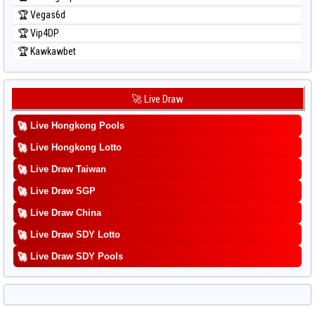
🏆 Vegas6d
🏆 Vip4DP
🏆 Kawkawbet
🚀 Live Draw
🚀
Live Hongkong Pools
🚀
Live Hongkong Lotto
🚀
Live Draw Taiwan
🚀
Live Draw SGP
🚀
Live Draw China
🚀
Live Draw SDY Lotto
🚀
Live Draw SDY Pools