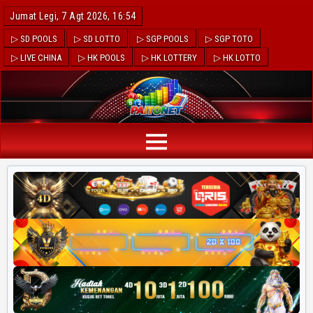
Jumat Legi, 7 Agt 2026, 16:54
▷ SD POOLS
▷ SD LOTTO
▷ SGP POOLS
▷ SGP TOTO
▷ LIVE CHINA
▷ HK POOLS
▷ HK LOTTERY
▷ HK LOTTO