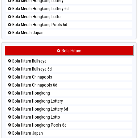
⚽ Bola Merah Hongkong Lottery
⚽ Bola Merah Hongkong Lottery 6d
⚽ Bola Merah Hongkong Lotto
⚽ Bola Merah Hongkong Pools 6d
⚽ Bola Merah Japan
⚽ Bola Merah Japan 6d
⚽ Bola Merah Korea
⚽ Bola Hitam
⚽ Bola Merah Kuda Lari
⚽ Bola Hitam Bullseye
⚽ Bola Merah Magnum Cambodia
⚽ Bola Hitam Bullseye 6d
⚽ Bola Merah Nagoya
⚽ Bola Hitam Chinapools
⚽ Bola Merah North Carolina Day
⚽ Bola Hitam Chinapools 6d
⚽ Bola Merah Pcso
⚽ Bola Hitam Hongkong
⚽ Bola Merah Sao Paulo
⚽ Bola Hitam Hongkong Lottery
⚽ Bola Merah Singapore
⚽ Bola Hitam Hongkong Lottery 6d
⚽ Bola Merah Sydney
⚽ Bola Hitam Hongkong Lotto
⚽ Bola Merah Sydney Lottery
⚽ Bola Hitam Hongkong Pools 6d
⚽ Bola Merah Sydney Lottery 6d
⚽ Bola Hitam Japan
⚽ Bola Merah Sydney Lotto