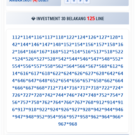
ANGKA IKUT
(4)
DIGIT
2
0
9
6
125
💎 INVESTMENT 3D BELAKANG
LINE
112*114*116*117*118*122*124*126*127*128*1
42*144*146*147*148*152*154*156*157*158*16
2*164*166*167*168*512*514*516*517*518*522
*524*526*527*528*542*544*546*547*548*552*
554*556*557*558*562*564*566*567*568*612*6
14*616*617*618*622*624*626*627*628*642*64
4*646*647*648*652*654*656*657*658*662*664
*666*667*668*712*714*716*717*718*722*724*
726*727*728*742*744*746*747*748*752*754*7
56*757*758*762*764*766*767*768*912*914*91
6*917*918*922*924*926*927*928*942*944*946
*947*948*952*954*956*957*958*962*964*966*
967*968