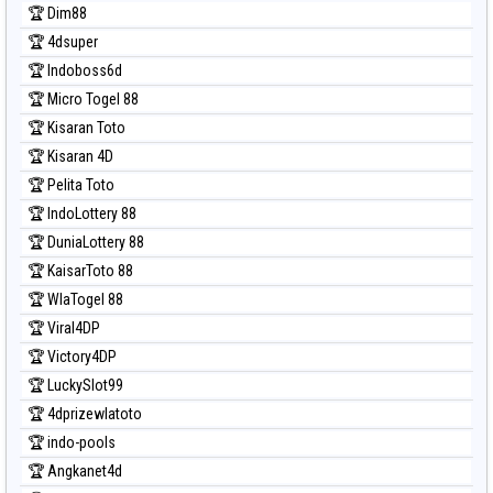
🏆 Dim88
Prediksi Nagoya
🏆 4dsuper
Prediksi North Carolina Day
🏆 Indoboss6d
Prediksi Pcso
🏆 Micro Togel 88
Prediksi Sao Paulo
🏆 Kisaran Toto
Prediksi Singapore
🏆 Kisaran 4D
Prediksi Sydney
🏆 Pelita Toto
Prediksi Sydney Lottery
🏆 IndoLottery 88
Prediksi Sydney Lottery 6d
🏆 DuniaLottery 88
Prediksi Sydney Lotto
🏆 KaisarToto 88
Prediksi Sydney Pools 6d
🏆 WlaTogel 88
Prediksi Taipei
🏆 Viral4DP
Prediksi Taiwan
🏆 Victory4DP
🏆 LuckySlot99
🏆 4dprizewlatoto
🏆 indo-pools
🏆 Angkanet4d