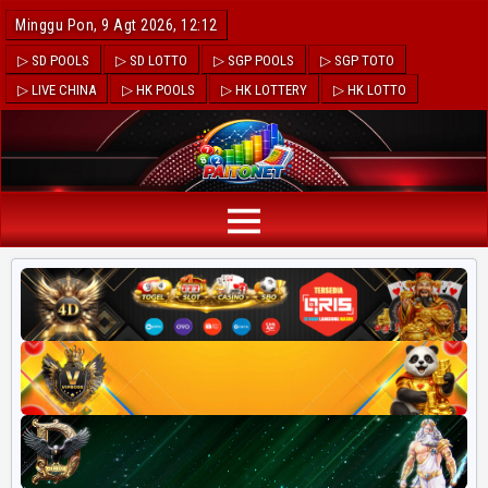
Minggu Pon, 9 Agt 2026, 12:12
▷ SD POOLS
▷ SD LOTTO
▷ SGP POOLS
▷ SGP TOTO
▷ LIVE CHINA
▷ HK POOLS
▷ HK LOTTERY
▷ HK LOTTO