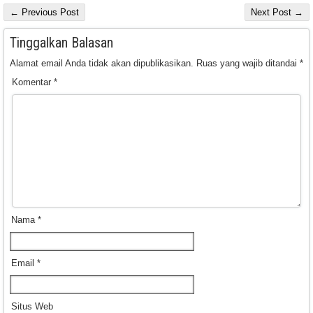
← Previous Post
Next Post →
Tinggalkan Balasan
Alamat email Anda tidak akan dipublikasikan.
Ruas yang wajib ditandai
*
Komentar
*
Nama
*
Email
*
Situs Web