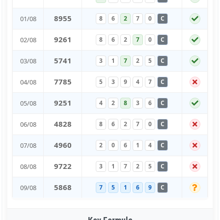
8
9
5
5
01/08
8
6
2
7
0
C
9
2
6
1
02/08
8
6
2
7
0
C
5
7
4
1
03/08
3
1
7
2
5
C
7
7
8
5
04/08
5
3
9
4
7
C
9
2
5
1
05/08
4
2
8
3
6
C
4
8
2
8
06/08
8
6
2
7
0
C
4
9
6
0
07/08
2
0
6
1
4
C
9
7
2
2
08/08
3
1
7
2
5
C
5
8
6
8
09/08
7
5
1
6
9
C