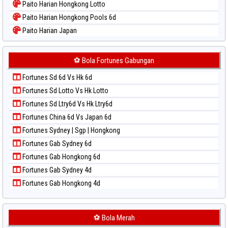
Paito Harian Hongkong Lotto
Paito Warna Singapore
Paito Harian Hongkong Pools 6d
Paito Warna Sydney
Paito Harian Japan
Paito Warna Sydney Lottery
Paito Harian Japan 6d
Paito Warna Sydney Lottery 6d
Paito Harian Korea
⚽ Bola Fortunes Gabungan
Paito Warna Sydney Lotto
Paito Harian Kuda Lari
Paito Warna Sydney Pools 6d
Fortunes Sd 6d Vs Hk 6d
Paito Harian Magnum Cambodia
Paito Warna Taipei
Fortunes Sd Lotto Vs Hk Lotto
Paito Harian Nagoya
Paito Warna Taiwan
Fortunes Sd Ltry6d Vs Hk Ltry6d
Paito Harian New York Midday
Fortunes China 6d Vs Japan 6d
Paito Harian North Carolina Day
Fortunes Sydney | Sgp | Hongkong
Paito Harian Pcso
Fortunes Gab Sydney 6d
Paito Harian Pennsylvania Day
Fortunes Gab Hongkong 6d
Paito Harian Sao Paulo
Fortunes Gab Sydney 4d
Paito Harian Singapore
Fortunes Gab Hongkong 4d
Paito Harian Sydney
Paito Harian Sydney Lottery
Paito Harian Sydney Lottery 6d
⚽ Bola Merah