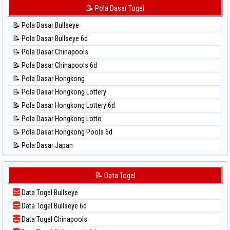
📊 Statistik Korea
📝 Pola Dasar Togel
⚽ Bola Hitam Taipei
📊 Statistik Kuda Lari
⚽ Bola Hitam Taiwan
📝 Pola Dasar Bullseye
📊 Statistik Magnum Cambodia
📝 Pola Dasar Bullseye 6d
📊 Statistik Nagoya
📝 Pola Dasar Chinapools
📊 Statistik New York Midday
📝 Pola Dasar Chinapools 6d
📊 Statistik North Carolina Day
📝 Pola Dasar Hongkong
📊 Statistik Pcso
📝 Pola Dasar Hongkong Lottery
📊 Statistik Pennsylvania Day
📝 Pola Dasar Hongkong Lottery 6d
📊 Statistik Sao Paulo
📝 Pola Dasar Hongkong Lotto
📊 Statistik Singapore
📝 Pola Dasar Hongkong Pools 6d
📊 Statistik Sydney
📝 Pola Dasar Japan
📊 Statistik Sydney Lottery
📝 Pola Dasar Japan 6d
📊 Statistik Sydney Lottery 6d
📝 Pola Dasar Korea
📝 Data Togel
📊 Statistik Sydney Lotto
📝 Pola Dasar Kuda Lari
📊 Statistik Sydney Pools 6d
Data Togel Bullseye
📝 Pola Dasar Magnum Cambodia
📊 Statistik Taipei
Data Togel Bullseye 6d
📝 Pola Dasar Nagoya
📊 Statistik Taiwan
Data Togel Chinapools
📝 Pola Dasar North Carolina Day