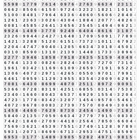
5
5
9
8
8
1
7
7
9
7
7
6
1
4
5
0
9
7
6
4
2
7
6
3
9
6
6
3
4
7
2
3
1
1
2
0
6
6
2
8
8
5
0
6
6
6
1
5
0
5
9
7
2
4
6
3
2
3
2
5
1
8
2
1
3
1
0
1
6
7
5
1
0
0
0
8
4
8
1
9
7
9
6
4
1
6
3
3
6
9
4
0
6
0
6
5
6
0
6
6
2
8
4
0
4
1
2
6
1
7
2
3
6
3
9
3
0
2
6
8
4
3
0
4
4
1
8
8
4
3
2
0
7
7
5
4
8
2
6
8
0
0
8
1
9
4
5
8
5
4
2
6
4
1
5
3
6
5
6
2
2
5
4
5
9
1
4
9
4
4
9
6
2
1
3
9
9
2
4
6
1
4
8
9
8
3
7
7
0
7
9
2
4
9
4
6
4
0
4
4
8
6
1
6
7
3
1
8
7
6
2
3
2
6
8
9
9
4
4
8
2
4
2
7
9
1
6
4
8
3
1
7
0
9
9
5
0
9
1
1
7
7
8
9
8
1
4
2
1
3
3
2
8
8
7
5
1
2
0
2
6
1
5
1
6
7
3
7
2
9
1
0
1
1
2
6
7
9
2
2
2
2
0
4
4
4
7
4
7
2
9
0
4
0
4
1
2
0
5
5
6
6
3
4
7
3
0
1
8
9
4
5
0
1
1
0
3
1
0
1
8
5
9
0
9
1
3
1
0
1
2
1
3
9
3
1
4
4
8
3
1
7
3
3
6
3
8
9
6
6
2
2
7
7
5
3
9
4
6
1
1
8
5
8
4
7
9
1
8
9
2
6
3
5
8
5
1
5
9
5
4
0
4
9
4
6
7
6
4
1
1
3
3
0
3
0
8
2
6
8
2
8
2
4
6
3
0
5
2
7
7
2
7
0
7
7
3
1
0
1
1
9
6
1
7
0
3
4
2
6
1
1
6
9
6
6
1
0
9
9
2
6
5
9
5
7
1
9
1
1
9
5
2
2
4
1
3
0
6
6
4
0
7
2
9
2
9
7
1
8
4
2
6
5
2
0
5
5
0
5
9
7
0
1
1
7
9
9
1
1
6
4
6
1
7
0
9
5
9
5
1
1
2
9
2
3
9
5
5
1
8
3
5
4
9
2
0
0
9
9
6
2
9
1
1
7
0
8
1
9
6
4
3
0
3
8
6
9
9
9
4
8
7
0
7
2
5
1
1
2
8
9
7
2
9
9
0
9
1
1
5
3
6
6
3
0
7
2
8
1
8
3
1
9
1
4
2
5
1
6
6
8
5
5
1
0
3
1
4
5
7
5
3
8
2
2
3
4
0
4
1
6
6
0
6
8
0
4
3
7
6
5
3
7
1
6
9
2
9
2
1
5
5
4
9
3
2
0
4
4
4
7
2
3
5
1
7
7
8
6
8
3
4
2
6
3
2
0
7
7
1
4
5
4
9
9
5
7
8
6
5
4
6
1
7
4
0
7
2
9
9
6
7
8
6
0
0
8
3
2
2
7
3
9
3
7
5
7
0
7
0
0
4
9
4
3
0
6
8
5
1
4
5
8
4
4
4
6
0
6
7
6
2
9
2
8
7
3
0
3
2
4
5
4
9
1
4
9
0
9
7
1
8
2
1
5
8
4
0
4
2
1
3
5
8
7
0
5
9
5
6
6
3
4
7
2
7
7
9
7
7
9
1
5
6
0
8
3
8
2
7
4
4
2
6
1
8
4
0
4
2
7
0
9
9
4
4
1
8
9
2
5
6
4
1
7
8
5
0
5
6
6
0
4
4
7
5
6
9
6
3
6
2
1
3
4
5
3
9
3
7
5
5
1
6
2
7
4
9
4
1
1
2
8
1
9
7
8
9
8
5
9
3
1
4
2
0
7
1
8
8
6
9
9
9
6
7
1
3
4
2
9
5
3
8
4
7
5
1
6
8
5
9
9
9
6
9
5
3
8
3
1
7
7
5
1
4
8
9
8
3
9
0
5
5
5
2
8
2
1
4
9
7
1
8
9
8
1
5
6