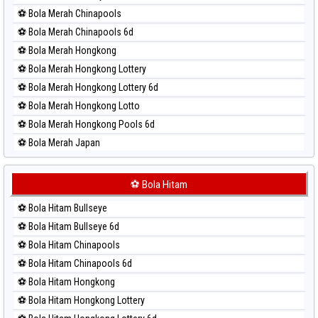
Paito Harian Taipei
⚽ Bola Merah Chinapools
Paito Harian Taiwan
⚽ Bola Merah Chinapools 6d
⚽ Bola Merah Hongkong
⚽ Bola Merah Hongkong Lottery
⚽ Bola Merah Hongkong Lottery 6d
⚽ Bola Merah Hongkong Lotto
⚽ Bola Merah Hongkong Pools 6d
⚽ Bola Merah Japan
⚽ Bola Merah Japan 6d
⚽ Bola Merah Korea
⚽ Bola Hitam
⚽ Bola Merah Kuda Lari
⚽ Bola Hitam Bullseye
⚽ Bola Merah Magnum Cambodia
⚽ Bola Hitam Bullseye 6d
⚽ Bola Merah Nagoya
⚽ Bola Hitam Chinapools
⚽ Bola Merah North Carolina Day
⚽ Bola Hitam Chinapools 6d
⚽ Bola Merah Pcso
⚽ Bola Hitam Hongkong
⚽ Bola Merah Sao Paulo
⚽ Bola Hitam Hongkong Lottery
⚽ Bola Merah Singapore