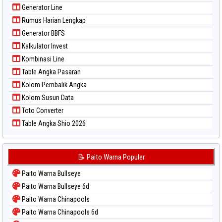
Generator Line
Rumus Harian Lengkap
Generator BBFS
Kalkulator Invest
Kombinasi Line
Table Angka Pasaran
Kolom Pembalik Angka
Kolom Susun Data
Toto Converter
Table Angka Shio 2026
📝 Paito Warna Populer
Paito Warna Bullseye
Paito Warna Bullseye 6d
Paito Warna Chinapools
Paito Warna Chinapools 6d