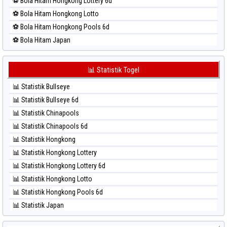
⚽ Bola Hitam Hongkong Lottery 6d
⚽ Bola Merah Sydney
⚽ Bola Hitam Hongkong Lotto
⚽ Bola Merah Sydney Lottery
⚽ Bola Hitam Hongkong Pools 6d
⚽ Bola Merah Sydney Lottery 6d
⚽ Bola Hitam Japan
⚽ Bola Merah Sydney Lotto
⚽ Bola Hitam Japan 6d
⚽ Bola Merah Sydney Pools 6d
⚽ Bola Hitam Korea
📊 Statistik Togel
⚽ Bola Merah Taipei
⚽ Bola Hitam Kuda Lari
⚽ Bola Merah Taiwan
📊 Statistik Bullseye
⚽ Bola Hitam Magnum Cambodia
📊 Statistik Bullseye 6d
⚽ Bola Hitam Nagoya
📊 Statistik Chinapools
⚽ Bola Hitam North Carolina Day
📊 Statistik Chinapools 6d
⚽ Bola Hitam Pcso
📊 Statistik Hongkong
⚽ Bola Hitam Sao Paulo
📊 Statistik Hongkong Lottery
⚽ Bola Hitam Singapore
📊 Statistik Hongkong Lottery 6d
⚽ Bola Hitam Sydney
📊 Statistik Hongkong Lotto
⚽ Bola Hitam Sydney Lottery
📊 Statistik Hongkong Pools 6d
⚽ Bola Hitam Sydney Lottery 6d
📊 Statistik Japan
⚽ Bola Hitam Sydney Lotto
📊 Statistik Japan 6d
⚽ Bola Hitam Sydney Pools 6d