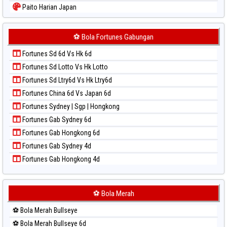
Paito Harian Japan
Paito Warna Sydney Lottery
Paito Harian Japan 6d
Paito Warna Sydney Lottery 6d
Paito Harian Korea
⚽ Bola Fortunes Gabungan
Paito Warna Sydney Lotto
Paito Harian Kuda Lari
Paito Warna Sydney Pools 6d
Fortunes Sd 6d Vs Hk 6d
Paito Harian Magnum Cambodia
Paito Warna Taipei
Fortunes Sd Lotto Vs Hk Lotto
Paito Harian Nagoya
Paito Warna Taiwan
Fortunes Sd Ltry6d Vs Hk Ltry6d
Paito Harian New York Midday
Fortunes China 6d Vs Japan 6d
Paito Harian North Carolina Day
Fortunes Sydney | Sgp | Hongkong
Paito Harian Pcso
Fortunes Gab Sydney 6d
Paito Harian Pennsylvania Day
Fortunes Gab Hongkong 6d
Paito Harian Sao Paulo
Fortunes Gab Sydney 4d
Paito Harian Singapore
Fortunes Gab Hongkong 4d
Paito Harian Sydney
Paito Harian Sydney Lottery
Paito Harian Sydney Lottery 6d
⚽ Bola Merah
Paito Harian Sydney Lotto
⚽ Bola Merah Bullseye
Paito Harian Sydney Pools 6d
⚽ Bola Merah Bullseye 6d