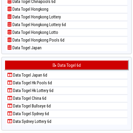
Data Togel Chinapools 6d
📝 Pola Dasar Pcso
Data Togel Hongkong
📝 Pola Dasar Sao Paulo
Data Togel Hongkong Lottery
📝 Pola Dasar Singapore
Data Togel Hongkong Lottery 6d
📝 Pola Dasar Sydney
Data Togel Hongkong Lotto
📝 Pola Dasar Sydney Lottery
Data Togel Hongkong Pools 6d
📝 Pola Dasar Sydney Lottery 6d
Data Togel Japan
📝 Pola Dasar Sydney Lotto
Data Togel Japan 6d
📝 Pola Dasar Sydney Pools 6d
Data Togel Korea
📝 Data Togel 6d
📝 Pola Dasar Taipei
Data Togel Kuda Lari
📝 Pola Dasar Taiwan
Data Togel Japan 6d
Data Togel Magnum Cambodia
Data Togel Hk Pools 6d
Data Togel Nagoya
Data Togel Hk Lottery 6d
Data Togel North Carolina Day
Data Togel China 6d
Data Togel Pcso
Data Togel Bullseye 6d
Data Togel Sao Paulo
Data Togel Sydney 6d
Data Togel Singapore
Data Sydney Lottery 6d
Data Togel Sydney
Data Togel Sydney Lottery