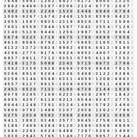
7
6
4
8
3
5
9
9
3
3
1
2
0
2
2
6
9
2
7
9
0
1
7
3
1
8
0
0
5
5
1
3
2
5
7
3
8
6
2
8
6
4
6
9
6
5
3
6
7
4
9
3
0
6
6
2
1
3
4
7
6
7
7
5
3
2
6
0
7
7
3
4
8
2
1
3
1
0
3
3
2
2
4
9
4
1
5
2
0
2
3
4
4
8
3
6
9
4
0
4
5
7
8
4
3
1
0
0
9
9
9
2
6
7
4
1
6
7
4
2
2
4
4
8
3
1
5
5
0
5
8
3
9
9
9
9
4
2
3
5
2
0
5
5
1
1
5
8
7
6
9
8
3
5
8
2
3
1
9
1
8
5
3
0
3
6
7
1
1
2
3
5
9
6
6
7
0
0
1
1
8
5
5
9
5
7
8
4
9
4
1
5
9
7
7
7
0
4
3
7
2
5
5
4
9
7
1
2
6
8
3
3
4
0
4
5
1
3
9
3
9
4
4
6
1
1
2
5
6
2
3
9
9
7
7
6
3
5
2
7
0
0
6
4
1
5
6
7
4
2
0
2
2
3
5
1
7
1
6
7
4
6
7
5
3
1
7
8
0
8
4
6
9
9
9
7
9
5
6
2
9
6
1
0
1
8
0
8
5
4
8
7
9
2
2
1
5
2
7
9
5
9
6
5
2
3
1
6
5
2
7
9
1
1
2
4
1
3
2
5
3
3
7
2
9
5
8
3
4
7
8
9
8
2
1
4
8
5
6
2
6
4
1
3
4
8
1
9
0
9
4
3
9
6
6
2
7
7
5
3
9
1
7
6
4
6
0
2
4
6
9
9
5
3
8
4
0
0
7
7
1
2
6
2
8
6
9
3
7
1
0
8
1
1
2
7
3
1
2
3
9
3
5
3
8
0
7
9
5
5
6
1
1
8
9
7
3
5
3
8
7
4
1
8
9
3
1
7
5
3
5
0
8
8
7
2
3
4
3
7
5
7
1
5
6
8
6
7
3
1
2
7
9
6
6
1
0
6
2
8
3
3
5
9
5
3
6
3
8
2
8
6
9
9
9
3
0
5
6
2
9
8
4
8
3
7
8
1
5
6
0
3
6
6
3
8
9
1
6
7
9
2
0
4
4
2
3
4
6
1
5
4
0
8
8
3
1
2
2
4
9
2
8
6
5
0
3
5
8
4
5
1
4
6
1
9
5
6
8
5
0
3
3
1
4
4
0
5
9
5
1
2
0
8
8
6
8
6
3
9
4
5
5
7
3
6
1
3
7
1
9
6
1
5
6
1
0
0
8
8
6
0
5
9
5
7
8
1
1
2
4
8
9
0
9
2
4
5
3
8
6
5
2
0
2
7
1
3
3
6
4
1
9
0
9
6
7
3
9
3
2
1
4
4
8
1
8
2
6
8
8
0
7
9
7
0
2
9
5
5
7
1
6
9
6
0
2
3
3
6
6
4
3
8
2
2
9
9
7
7
1
8
4
2
6
6
9
5
5
1
4
2
9
7
7
6
1
1
8
9
9
2
1
3
4
0
5
4
4
8
6
3
4
7
2
2
7
7
5
3
8
0
4
4
8
1
2
4
8
3
7
3
9
1
1
0
3
2
4
6
1
4
9
9
9
5
7
9
2
2
3
4
9
0
9
5
8
0
0
0
0
7
9
3
3
1
4
8
8
7
3
3
0
7
7
2
0
3
8
2
1
3
6
2
8
7
7
9
6
6
0
2
7
5
3
2
0
3
4
7
9
5
8
3
2
7
0
8
8
7
2
4
6
6
3
3
2
8
1
9
0
4
5
8
4
9
4
1
1
2
3
8
8
2
1
0
3
4
8
3
2
5
7
7
5
9
6
4
5
9
2
7
5
8
4
0
6
1
1
2
5
1
8
6
5
7
4
0
9
9
6
2
8
4
3
9
1
2
0
2
2
5
8
9
8
0
5
6
8
5
8
8
9
9
9
3
0
6
0
6
2
2
8
3
2
6
0
2
4
6
6
4
8
8
7
7
2
8
7
6
5
2
6
6
3
3
4
9
0
9
1
0
3
0
3
2
9
4
3
7
5
7
6
5
2
1
1
4
0
4
7
1
7
0
7
9
0
5
7
3
2
1
4
4
8