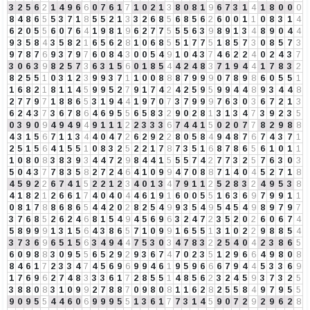
3
2
5
6
2
1
4
9
6
6
0
7
6
1
7
1
0
2
1
3
8
0
8
1
9
6
7
3
1
4
1
8
0
0
0
8
4
8
6
5
5
3
7
1
8
5
5
2
1
3
3
2
6
8
5
6
8
5
6
2
6
0
0
1
1
0
8
3
1
4
6
2
0
5
5
6
0
7
6
4
1
9
8
1
9
6
2
7
7
5
5
5
6
3
9
8
9
1
3
4
8
9
0
4
4
9
3
5
8
4
3
5
8
2
1
6
5
6
2
8
1
0
6
8
5
5
1
7
7
5
1
8
5
7
3
0
8
5
7
3
9
7
8
7
6
9
3
7
9
7
6
0
8
4
3
0
0
5
4
9
1
0
4
3
7
4
6
2
2
4
0
2
4
3
7
3
0
6
3
9
8
2
5
7
3
6
3
1
5
6
0
1
8
5
4
4
2
4
8
3
7
1
9
4
4
1
7
8
3
2
8
2
5
5
1
0
3
1
2
3
9
9
3
7
1
1
0
0
8
8
8
7
9
9
9
0
7
8
9
8
6
0
5
5
1
1
6
8
2
1
8
1
1
4
5
9
9
5
2
7
9
1
7
4
2
4
2
5
9
5
9
9
4
4
8
9
3
4
4
8
2
7
7
9
7
1
8
8
6
5
3
1
9
4
4
1
9
7
0
7
3
7
9
9
9
7
6
3
0
3
6
7
2
1
3
6
2
4
3
7
3
6
7
8
6
4
6
9
5
5
6
5
8
3
2
9
0
2
8
1
3
1
3
4
7
3
9
2
3
5
0
3
9
0
9
4
9
4
9
4
9
1
1
1
2
2
3
3
3
6
7
4
4
1
5
0
2
0
7
7
8
2
9
8
8
4
3
1
5
6
7
1
1
3
4
4
0
4
7
2
6
2
9
2
2
8
0
5
8
4
9
4
8
7
6
7
4
3
7
1
2
5
1
5
6
4
1
5
5
1
0
8
3
2
5
2
2
1
7
8
7
3
5
1
6
8
7
8
6
5
6
1
0
1
1
1
0
8
0
8
3
8
3
9
3
4
4
7
2
9
8
4
4
1
5
5
5
7
4
2
7
7
3
2
5
7
6
3
0
3
5
0
4
3
7
7
8
3
5
8
2
7
2
4
6
4
1
0
9
9
4
7
0
8
8
7
1
4
0
4
5
2
7
1
8
4
5
9
2
2
6
7
4
1
5
2
2
1
2
3
4
0
1
3
4
7
9
1
1
2
5
2
8
3
2
4
9
5
3
8
4
1
8
2
1
2
6
6
1
7
4
0
4
0
4
4
6
1
9
1
6
0
0
5
5
1
6
3
6
9
7
9
9
1
1
0
8
1
7
8
8
6
8
6
5
4
4
2
0
2
8
2
5
4
9
9
3
5
4
9
5
4
5
4
9
8
9
7
9
7
3
7
6
8
5
2
6
2
4
6
8
1
5
4
9
4
5
6
9
6
3
2
4
7
2
3
5
2
0
2
6
0
6
7
4
5
8
9
9
9
1
3
1
5
6
4
3
8
6
5
7
1
0
9
9
1
6
5
5
1
3
1
0
2
2
9
8
8
5
4
3
7
3
6
9
6
5
1
5
6
3
4
9
4
4
7
5
3
0
3
4
7
8
3
2
2
5
4
0
4
2
3
8
6
5
6
0
9
8
8
3
0
9
5
5
6
5
2
9
2
9
3
6
7
4
7
0
2
3
5
1
2
9
6
6
4
9
8
0
8
8
4
6
1
7
2
3
3
4
7
4
5
6
9
6
9
9
4
6
1
9
5
9
6
6
6
7
9
4
4
5
3
3
6
9
1
7
6
9
6
2
7
4
8
3
3
3
6
1
7
2
8
5
5
1
4
8
5
6
2
3
2
4
5
9
3
7
3
2
5
3
8
8
0
8
3
1
0
9
9
2
7
8
8
7
0
9
8
0
8
1
1
6
2
8
2
5
5
8
4
9
7
9
5
5
9
0
9
5
5
4
4
6
0
6
9
9
9
5
5
1
3
6
1
7
7
3
1
4
5
9
0
7
2
9
2
9
6
2
8