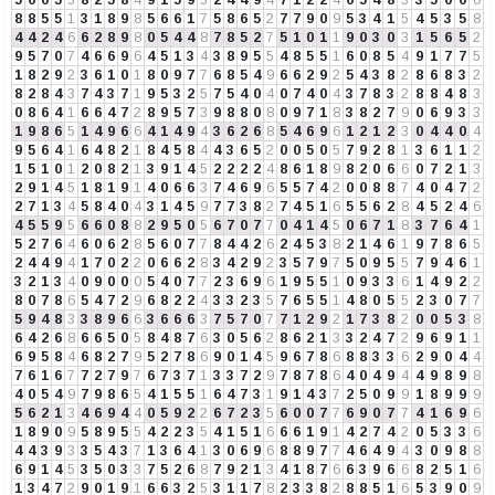
5
0
0
5
5
8
2
5
8
4
9
1
5
9
5
2
4
4
9
4
7
1
2
2
4
0
5
4
8
3
3
5
0
0
0
8
8
5
5
1
3
1
8
9
8
5
6
6
1
7
5
8
6
5
2
7
7
9
0
9
5
3
4
1
5
4
5
3
5
8
4
4
2
4
6
6
2
8
9
8
0
5
4
4
8
7
8
5
2
7
5
1
0
1
1
9
0
3
0
3
1
5
6
5
2
9
5
7
0
7
4
6
6
9
6
4
5
1
3
4
3
8
9
5
5
4
8
5
5
1
6
0
8
5
4
9
1
7
7
5
1
8
2
9
2
3
6
1
0
1
8
0
9
7
7
6
8
5
4
9
6
6
2
9
2
5
4
3
8
2
8
6
8
3
2
8
2
8
4
3
7
4
3
7
1
9
5
3
2
5
7
5
4
0
4
0
7
4
0
4
3
7
8
3
2
8
8
4
8
3
0
8
6
4
1
6
6
4
7
2
8
9
5
7
3
9
8
8
0
8
0
9
7
1
8
3
8
2
7
9
0
6
9
3
3
1
9
8
6
5
1
4
9
6
6
4
1
4
9
4
3
6
2
6
8
5
4
6
9
6
1
2
1
2
3
0
4
4
0
4
9
5
6
4
1
6
4
8
2
1
8
4
5
8
4
4
3
6
5
2
0
0
5
0
5
7
9
2
8
1
3
6
1
1
2
1
5
1
0
1
2
0
8
2
1
3
9
1
4
5
2
2
2
2
4
8
6
1
8
9
8
2
0
6
6
0
7
2
1
3
2
9
1
4
5
1
8
1
9
1
4
0
6
6
3
7
4
6
9
6
5
5
7
4
2
0
0
8
8
7
4
0
4
7
2
2
7
1
3
4
5
8
4
0
4
3
1
4
5
9
7
7
3
8
2
7
4
5
1
6
5
5
6
2
8
4
5
2
4
6
4
5
5
9
5
6
6
0
8
8
2
9
5
0
5
6
7
0
7
7
0
4
1
4
5
0
6
7
1
8
3
7
6
4
1
5
2
7
6
4
6
0
6
2
8
5
6
0
7
7
8
4
4
2
6
2
4
5
3
8
2
1
4
6
1
9
7
8
6
5
2
4
4
9
4
1
7
0
2
2
0
6
6
2
8
3
4
2
9
2
3
5
7
9
7
5
0
9
5
5
7
9
4
6
1
3
2
1
3
4
0
9
0
0
0
5
4
0
7
7
2
3
6
9
6
1
9
5
5
1
0
9
3
3
6
1
4
9
2
2
8
0
7
8
6
5
4
7
2
9
6
8
2
2
4
3
3
2
3
5
7
6
5
5
1
4
8
0
5
5
2
3
0
7
7
5
9
4
8
3
3
8
9
6
6
3
6
6
6
3
7
5
7
0
7
7
1
2
9
2
1
7
3
8
2
0
0
5
3
8
6
4
2
6
8
6
6
5
0
5
8
4
8
7
6
3
0
5
6
2
8
6
2
1
3
3
2
4
7
2
9
6
9
1
1
6
9
5
8
4
6
8
2
7
9
5
2
7
8
6
9
0
1
4
5
9
6
7
8
6
8
8
3
3
6
2
9
0
4
4
7
6
1
6
7
7
2
7
9
7
6
7
3
7
1
3
3
7
2
9
7
8
7
8
6
4
0
4
9
4
4
9
8
9
8
4
0
5
4
9
7
9
8
6
5
4
1
5
5
1
6
4
7
3
1
9
1
4
3
7
2
5
0
9
9
1
8
9
9
9
5
6
2
1
3
4
6
9
4
4
0
5
9
2
2
6
7
2
3
5
6
0
0
7
7
6
9
0
7
7
4
1
6
9
6
1
8
9
0
9
5
8
9
5
5
4
2
2
3
5
4
1
5
1
6
6
6
1
9
1
4
2
7
4
2
0
5
3
3
6
4
4
3
9
3
3
5
4
3
7
1
3
6
4
1
3
0
6
9
6
8
8
9
7
7
4
6
4
9
4
3
0
9
8
8
6
9
1
4
5
3
5
0
3
3
7
5
2
6
8
7
9
2
1
3
4
1
8
7
6
6
3
9
6
6
8
2
5
1
6
1
3
4
7
2
9
0
1
9
1
6
6
3
2
5
3
1
1
7
8
2
3
3
8
2
8
8
5
1
6
5
3
9
0
9