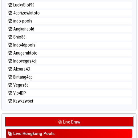
🏆 LuckySlot99
🏆 4dprizewlatoto
🏆 indo-pools
🏆 Angkanet4d
🏆 Shio88
🏆 Indo4dpools
🏆 Anugerahtoto
🏆 Indovegas4d
🏆 Aksara4D
🏆 Bintang4dp
🏆 Vegas6d
🏆 Vip4DP
🏆 Kawkawbet
🚀 Live Draw
🚀
Live Hongkong Pools