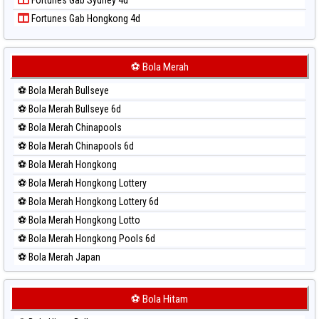
Paito Harian Singapore
Fortunes Gab Hongkong 4d
Paito Harian Sydney
Paito Harian Sydney Lottery
Paito Harian Sydney Lottery 6d
⚽ Bola Merah
Paito Harian Sydney Lotto
⚽ Bola Merah Bullseye
Paito Harian Sydney Pools 6d
⚽ Bola Merah Bullseye 6d
Paito Harian Taipei
⚽ Bola Merah Chinapools
Paito Harian Taiwan
⚽ Bola Merah Chinapools 6d
⚽ Bola Merah Hongkong
⚽ Bola Merah Hongkong Lottery
⚽ Bola Merah Hongkong Lottery 6d
⚽ Bola Merah Hongkong Lotto
⚽ Bola Merah Hongkong Pools 6d
⚽ Bola Merah Japan
⚽ Bola Merah Japan 6d
⚽ Bola Merah Korea
⚽ Bola Hitam
⚽ Bola Merah Kuda Lari