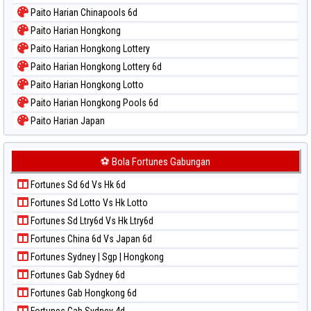
Paito Warna New York Midday
Paito Harian Chinapools 6d
Paito Warna North Carolina Day
Paito Harian Hongkong
Paito Warna Pcso
Paito Harian Hongkong Lottery
Paito Warna Pennsylvania Day
Paito Harian Hongkong Lottery 6d
Paito Warna Sao Paulo
Paito Harian Hongkong Lotto
Paito Warna Singapore
Paito Harian Hongkong Pools 6d
Paito Warna Sydney
Paito Harian Japan
Paito Warna Sydney Lottery
Paito Harian Japan 6d
Paito Warna Sydney Lottery 6d
Paito Harian Korea
⚽ Bola Fortunes Gabungan
Paito Warna Sydney Lotto
Paito Harian Kuda Lari
Paito Warna Sydney Pools 6d
Fortunes Sd 6d Vs Hk 6d
Paito Harian Magnum Cambodia
Paito Warna Taipei
Fortunes Sd Lotto Vs Hk Lotto
Paito Harian Nagoya
Paito Warna Taiwan
Fortunes Sd Ltry6d Vs Hk Ltry6d
Paito Harian New York Midday
Fortunes China 6d Vs Japan 6d
Paito Harian North Carolina Day
Fortunes Sydney | Sgp | Hongkong
Paito Harian Pcso
Fortunes Gab Sydney 6d
Paito Harian Pennsylvania Day
Fortunes Gab Hongkong 6d
Paito Harian Sao Paulo
Fortunes Gab Sydney 4d