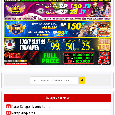
🔍
📝 Aplikasi New
Paito Sd sgp hk versi Lama
Rekap Angka 2D