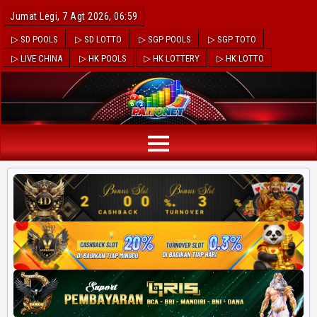
Jumat Legi, 7 Agt 2026, 06:59
▷ SD POOLS
▷ SD LOTTO
▷ SGP POOLS
▷ SGP TOTO
▷ LIVE CHINA
▷ HK POOLS
▷ HK LOTTERY
▷ HK LOTTO