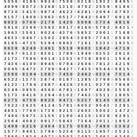
5
0
5
6
2
4
1
8
6
5
9
9
2
4
6
7
5
0
9
9
0
3
1
8
9
1
9
3
2
5
8
4
9
5
5
4
0
9
9
9
8
0
7
2
9
5
2
6
8
5
1
3
1
0
1
4
7
0
2
2
2
5
5
9
5
9
1
8
6
5
8
7
3
0
3
3
4
1
5
6
9
8
7
4
2
4
6
2
2
4
6
2
8
1
9
2
0
9
4
4
0
7
9
3
3
9
1
5
7
3
1
8
0
8
8
3
9
6
3
9
0
5
1
7
8
7
8
4
2
6
5
4
9
7
7
6
9
1
8
9
8
0
3
3
6
0
7
6
0
6
2
1
7
9
7
1
4
2
0
2
5
0
0
8
8
3
7
3
4
7
4
8
1
6
7
5
9
1
0
1
2
3
9
9
9
3
5
9
2
2
0
0
1
7
8
9
1
6
0
6
5
7
9
2
2
0
4
3
1
4
1
9
6
3
9
3
5
0
1
1
9
0
2
4
6
4
3
7
6
4
5
8
5
2
7
2
0
0
1
1
7
1
6
8
5
4
6
3
3
6
0
4
6
7
4
1
5
0
2
2
2
8
5
4
9
3
0
8
5
4
7
7
4
3
7
0
5
0
9
9
9
1
8
5
4
4
7
2
5
7
5
3
9
4
4
6
9
0
3
3
7
1
6
1
7
5
2
3
3
6
1
9
3
5
8
0
6
3
8
2
6
2
4
0
4
3
4
6
1
7
5
5
1
8
9
9
6
0
3
3
1
8
4
2
6
4
7
1
9
1
5
6
6
7
4
6
1
2
2
4
8
3
0
1
1
3
7
8
9
8
1
9
4
0
4
0
3
5
2
7
2
6
1
0
1
2
1
7
3
1
7
5
8
6
5
9
0
1
4
5
1
3
5
3
8
6
7
3
8
2
8
9
0
1
1
1
5
6
4
1
7
4
3
6
9
4
1
0
0
0
8
9
4
5
9
0
7
9
4
4
2
6
0
6
6
7
8
1
2
3
4
2
1
9
1
0
0
4
5
9
6
4
7
3
1
3
7
0
9
9
8
4
2
7
9
7
4
3
5
8
9
5
4
4
8
0
8
1
5
6
2
5
9
0
9
9
1
9
4
4
1
0
8
7
6
7
4
5
0
5
2
4
6
2
8
0
3
3
4
7
7
0
1
4
5
6
5
2
2
4
1
3
7
5
3
3
8
7
4
2
0
1
8
7
6
1
2
8
5
4
3
7
9
9
9
9
5
6
0
6
4
1
2
3
5
1
7
6
4
1
2
6
8
7
6
4
4
2
6
8
2
5
0
1
1
0
2
7
8
6
7
8
6
8
5
6
3
4
9
4
0
9
5
5
1
4
5
6
0
6
6
7
8
1
9
1
6
9
7
7
4
0
2
9
2
3
5
5
0
5
5
1
7
3
1
9
4
1
6
7
3
2
9
4
4
0
1
0
2
2
7
4
6
3
9
3
5
1
1
2
1
8
0
5
5
6
2
7
5
3
4
7
5
9
5
8
9
2
0
2
9
4
7
1
8
5
2
3
7
1
8
1
4
5
9
6
0
1
4
5
7
0
2
2
4
3
6
2
5
7
4
1
2
4
6
5
7
8
1
9
6
0
5
2
7
9
5
4
3
7
3
2
8
1
9
4
6
5
1
6
7
7
6
0
6
1
7
3
9
3
9
2
1
5
6
2
6
0
3
3
5
0
0
2
2
1
4
7
2
9
7
4
9
0
9
5
9
7
3
1
3
1
5
5
1
2
1
9
0
9
4
3
1
5
6
1
0
3
8
2
9
2
9
1
1
2
5
6
4
1
4
0
8
2
1
0
9
1
7
8
5
8
4
3
7
7
3
6
4
1
2
0
1
1
2
1
8
5
2
7
1
4
9
8
8
6
2
1
6
7
2
4
0
4
4
3
1
7
5
3
0
5
8
1
9
7
4
9
0
9
3
3
6
2
8
1
5
7
7
5
9
4
0
1
1
3
7
9
6
6
5
2
3
4
7
0
1
1
3
4
1
9
5
7
3
3
5
2
1
3
7
8
6
0
6
1
9
3
4
7
4
0
7
1
8
5
5
0
2
2
7
4
8
3
2
3
4
6
1
7
6
2
4
0
4