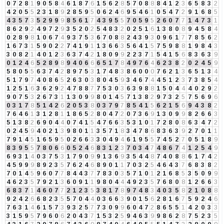
0
7
2
8
1
9
0
5
8
4
6
1
8
7
6
1
5
6
2
8
5
7
0
8
8
8
4
1
2
3
6
5
8
3
2
4
2
0
5
5
2
3
1
8
9
2
8
5
9
5
0
6
2
4
6
9
5
4
6
1
0
5
4
7
2
9
1
6
8
5
4
3
5
7
3
5
2
9
9
9
8
5
6
1
7
4
3
9
5
5
7
0
5
9
5
2
6
0
7
7
1
4
7
3
1
8
6
2
9
2
4
9
7
2
9
3
5
2
0
2
5
4
8
3
2
0
2
5
1
6
1
3
8
0
8
9
4
5
8
4
0
2
8
9
8
1
0
6
7
4
9
3
7
5
3
6
7
0
8
8
2
4
3
9
3
0
9
6
1
7
7
8
5
6
2
1
6
7
3
1
5
9
0
2
2
7
4
1
9
1
1
3
6
6
3
5
6
4
1
5
7
5
9
8
8
1
9
8
4
3
3
0
8
2
1
4
0
1
2
3
6
3
7
4
2
1
8
0
9
9
2
2
3
7
1
5
4
1
5
6
8
3
6
3
9
0
1
2
4
6
5
2
8
9
8
9
4
0
6
6
6
5
1
7
8
4
9
7
6
4
6
2
3
8
2
0
2
4
5
9
5
8
0
5
5
6
3
7
4
2
8
9
7
5
3
1
7
4
8
3
8
6
0
0
0
7
6
2
1
3
6
5
1
3
4
5
1
7
9
7
4
0
8
6
5
2
6
3
0
3
8
0
4
5
9
3
4
6
7
4
4
5
1
2
3
7
3
8
5
4
1
2
5
1
6
3
6
2
9
2
4
7
8
8
7
7
5
3
0
3
6
3
9
8
8
1
5
0
4
4
4
0
2
9
2
9
0
7
5
3
2
6
7
3
1
1
3
0
9
9
8
0
1
4
5
7
1
3
8
2
9
7
3
2
5
7
5
6
9
6
0
3
1
7
8
5
1
4
2
6
2
0
5
3
8
0
3
7
9
7
8
5
4
1
5
6
2
1
5
6
9
4
3
8
2
7
6
4
6
1
3
1
2
8
1
1
8
6
5
2
8
0
4
7
2
0
7
3
6
9
1
3
0
9
9
8
2
6
6
3
5
1
3
8
2
6
9
0
4
4
0
7
4
1
5
4
7
6
6
3
5
3
1
0
1
7
2
8
0
8
6
3
4
7
2
0
2
4
5
9
4
0
2
1
3
9
8
0
1
1
3
5
7
1
8
3
4
7
8
6
8
3
6
3
9
2
7
0
1
1
7
9
1
4
5
1
6
5
9
5
0
2
6
6
3
3
0
4
9
4
6
1
9
5
5
7
4
5
2
7
0
5
1
8
9
8
3
9
5
5
7
8
0
6
6
0
5
2
4
6
8
3
1
2
3
7
0
3
4
7
4
8
6
7
4
1
2
5
4
9
6
9
3
1
4
0
3
7
5
3
1
7
9
0
9
9
1
3
6
9
3
5
4
4
8
7
4
0
8
8
6
1
7
4
2
4
5
9
9
9
8
9
2
3
5
7
6
2
4
6
8
9
0
1
1
7
0
3
2
5
4
6
4
3
7
6
8
3
8
2
7
0
1
4
5
9
6
0
7
7
8
4
4
3
7
7
8
3
0
3
5
7
1
0
1
2
1
6
8
5
3
5
0
9
9
4
6
2
3
5
7
9
2
1
3
6
0
9
1
1
9
8
0
4
4
4
9
2
3
5
7
6
8
0
8
1
2
6
6
3
6
8
3
7
1
4
6
0
7
7
2
1
2
3
5
3
8
1
7
8
9
7
4
8
3
4
0
3
5
8
2
1
0
8
8
9
2
4
2
6
6
8
2
3
5
5
7
0
4
4
0
3
6
6
3
9
0
1
5
6
2
8
1
6
7
5
9
2
4
6
7
6
3
1
4
6
1
5
7
3
9
3
2
5
7
7
3
0
9
9
6
0
4
7
2
8
6
5
5
1
4
2
0
3
3
3
1
5
9
5
7
9
6
0
6
2
0
4
3
7
1
5
3
2
5
9
4
6
3
9
9
8
6
2
8
7
5
2
3
5