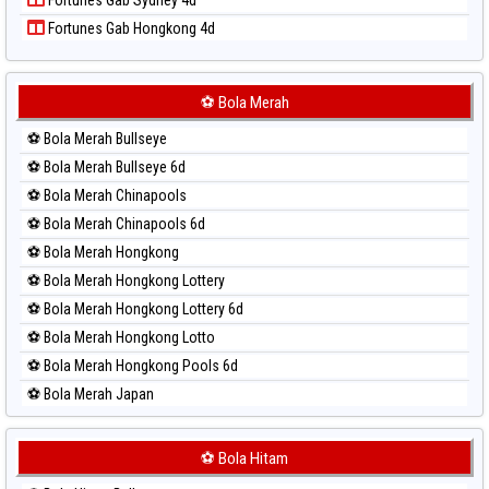
Paito Harian Singapore
Fortunes Gab Hongkong 4d
Paito Harian Sydney
Paito Harian Sydney Lottery
Paito Harian Sydney Lottery 6d
⚽ Bola Merah
Paito Harian Sydney Lotto
⚽ Bola Merah Bullseye
Paito Harian Sydney Pools 6d
⚽ Bola Merah Bullseye 6d
Paito Harian Taipei
⚽ Bola Merah Chinapools
Paito Harian Taiwan
⚽ Bola Merah Chinapools 6d
⚽ Bola Merah Hongkong
⚽ Bola Merah Hongkong Lottery
⚽ Bola Merah Hongkong Lottery 6d
⚽ Bola Merah Hongkong Lotto
⚽ Bola Merah Hongkong Pools 6d
⚽ Bola Merah Japan
⚽ Bola Merah Japan 6d
⚽ Bola Merah Korea
⚽ Bola Hitam
⚽ Bola Merah Kuda Lari