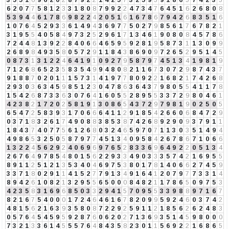
3
5
5
1
6
9
6
2
0
2
8
7
9
2
2
1
4
2
5
7
3
2
5
9
5
9
1
8
6
5
7
4
2
3
5
6
2
0
7
7
5
8
1
2
3
3
1
8
0
8
7
9
9
2
2
4
7
3
4
7
6
4
5
1
6
2
6
8
0
8
5
3
9
4
4
6
1
7
8
6
9
8
2
2
4
2
0
5
1
6
1
6
7
8
6
7
9
4
2
6
8
3
5
1
6
1
0
7
6
4
5
2
9
3
3
6
1
4
9
4
3
6
9
7
7
5
0
2
7
9
8
5
6
1
7
6
7
8
2
1
3
1
9
5
5
4
0
5
8
4
9
7
3
2
5
2
9
6
1
7
1
3
4
6
1
9
0
8
0
8
4
5
7
8
6
7
2
4
4
8
1
3
9
2
2
8
4
0
6
6
4
6
5
9
5
9
2
8
1
9
5
8
7
3
1
1
3
0
9
9
2
6
8
9
8
4
9
3
5
8
0
5
7
2
9
1
1
8
4
3
8
6
9
0
9
7
2
6
5
2
9
5
1
4
5
0
8
7
3
1
3
1
2
2
4
6
4
1
9
1
0
9
2
7
9
5
8
7
9
7
4
5
1
3
4
1
9
8
1
9
7
1
2
6
8
6
5
2
3
5
8
3
5
4
9
9
4
8
0
8
2
1
1
6
7
3
0
7
2
9
8
7
4
3
7
9
1
8
8
7
0
2
0
1
1
1
5
7
3
1
4
1
9
7
7
8
0
9
2
2
1
6
8
2
1
7
4
2
6
8
2
9
3
0
3
6
3
4
5
9
8
5
1
2
3
0
4
7
8
6
3
6
4
3
7
9
8
0
5
5
4
1
1
7
8
1
5
4
2
6
8
7
3
3
6
3
0
7
6
4
1
6
0
5
5
2
8
9
5
5
3
3
7
2
9
8
0
4
6
1
4
2
3
8
2
1
7
2
0
2
5
8
1
9
1
3
0
8
6
5
4
3
7
2
9
7
9
8
1
9
0
2
5
0
5
6
5
4
7
2
5
8
3
9
3
1
7
0
6
6
6
4
1
1
2
9
1
8
5
4
2
6
6
0
6
8
4
7
2
9
0
3
7
1
8
3
2
6
1
7
4
9
0
8
8
3
8
5
3
8
7
4
2
6
8
9
2
9
0
9
3
7
9
1
1
1
8
4
3
7
4
0
7
7
5
6
1
2
6
8
0
3
2
4
6
5
9
7
0
7
1
1
3
0
3
5
1
4
9
4
4
9
8
6
5
3
2
5
0
5
8
7
9
7
7
4
5
1
3
4
0
9
5
8
4
2
6
7
8
6
7
1
0
6
6
1
3
2
2
4
5
6
2
9
2
4
0
6
9
6
9
7
6
5
2
8
3
3
6
9
6
4
9
2
2
0
5
1
3
4
2
6
7
6
4
9
7
8
5
4
8
0
1
5
6
2
2
9
3
3
4
9
0
3
3
3
5
7
4
2
1
6
9
5
5
8
9
1
1
2
5
1
2
1
3
5
3
4
0
4
6
9
7
5
3
8
0
1
7
8
1
4
0
6
6
2
7
4
5
9
3
3
7
1
8
0
2
9
1
1
4
1
5
2
7
7
9
1
3
4
9
1
6
4
1
2
0
7
9
7
7
3
3
1
4
8
9
4
2
6
1
0
8
2
1
3
2
9
5
5
6
5
0
0
0
8
4
8
2
1
1
7
8
6
5
0
9
7
5
3
4
2
3
5
8
3
1
6
9
6
8
5
0
3
3
2
9
4
1
5
7
0
9
5
5
3
3
9
8
8
9
7
1
6
7
8
2
1
6
7
5
4
0
0
0
1
7
2
4
6
4
6
1
6
7
8
2
0
9
9
5
9
2
4
6
0
3
7
4
2
4
8
1
5
6
2
1
6
3
9
3
5
8
0
8
7
2
2
9
2
5
9
1
1
2
1
8
5
6
2
6
2
4
8
3
0
5
7
6
4
5
4
5
9
5
9
2
8
7
6
0
6
2
0
2
7
1
3
6
9
3
5
1
4
5
9
8
0
0
0
7
3
2
1
3
3
6
1
4
5
5
5
7
6
4
8
4
3
5
8
2
3
0
1
1
5
6
9
2
2
1
6
8
6
5