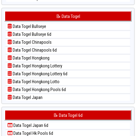
📊 Statistik Sydney Lottery
📝 Pola Dasar Japan 6d
📊 Statistik Sydney Lottery 6d
📝 Pola Dasar Korea
📝 Data Togel
📊 Statistik Sydney Lotto
📝 Pola Dasar Kuda Lari
📊 Statistik Sydney Pools 6d
Data Togel Bullseye
📝 Pola Dasar Magnum Cambodia
📊 Statistik Taipei
Data Togel Bullseye 6d
📝 Pola Dasar Nagoya
📊 Statistik Taiwan
Data Togel Chinapools
📝 Pola Dasar North Carolina Day
Data Togel Chinapools 6d
📝 Pola Dasar Pcso
Data Togel Hongkong
📝 Pola Dasar Sao Paulo
Data Togel Hongkong Lottery
📝 Pola Dasar Singapore
Data Togel Hongkong Lottery 6d
📝 Pola Dasar Sydney
Data Togel Hongkong Lotto
📝 Pola Dasar Sydney Lottery
Data Togel Hongkong Pools 6d
📝 Pola Dasar Sydney Lottery 6d
Data Togel Japan
📝 Pola Dasar Sydney Lotto
Data Togel Japan 6d
📝 Pola Dasar Sydney Pools 6d
Data Togel Korea
📝 Data Togel 6d
📝 Pola Dasar Taipei
Data Togel Kuda Lari
📝 Pola Dasar Taiwan
Data Togel Japan 6d
Data Togel Magnum Cambodia
Data Togel Hk Pools 6d