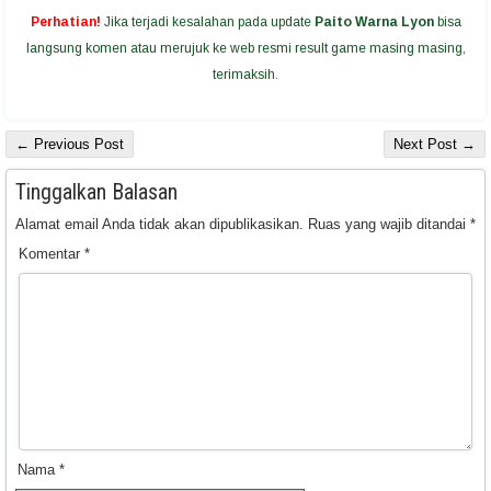
Perhatian!
Jika terjadi kesalahan pada update
Paito Warna Lyon
bisa
langsung komen atau merujuk ke web resmi result game masing masing,
terimaksih.
← Previous Post
Next Post →
Tinggalkan Balasan
Alamat email Anda tidak akan dipublikasikan.
Ruas yang wajib ditandai
*
Komentar
*
Nama
*