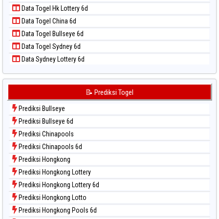
Data Togel Nagoya
Data Togel Hk Lottery 6d
Data Togel North Carolina Day
Data Togel China 6d
Data Togel Pcso
Data Togel Bullseye 6d
Data Togel Sao Paulo
Data Togel Sydney 6d
Data Togel Singapore
Data Sydney Lottery 6d
Data Togel Sydney
Data Togel Sydney Lottery
Data Togel Sydney Lottery 6d
📝 Prediksi Togel
Data Togel Sydney Lotto
Prediksi Bullseye
Data Togel Sydney Pools 6d
Prediksi Bullseye 6d
Data Togel Taipei
Prediksi Chinapools
Data Togel Taiwan
Prediksi Chinapools 6d
Prediksi Hongkong
Prediksi Hongkong Lottery
Prediksi Hongkong Lottery 6d
Prediksi Hongkong Lotto
Prediksi Hongkong Pools 6d