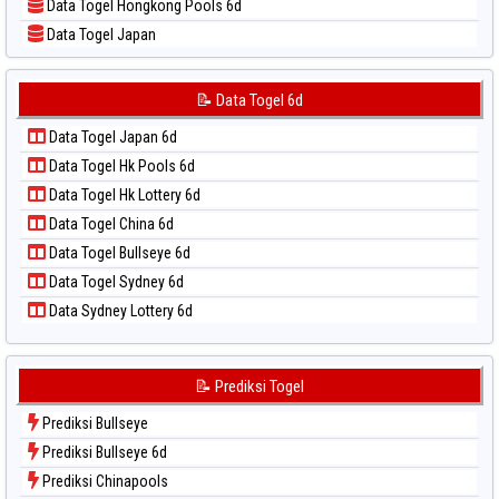
Data Togel Hongkong Pools 6d
📝 Pola Dasar Sydney Lottery 6d
Data Togel Japan
📝 Pola Dasar Sydney Lotto
Data Togel Japan 6d
📝 Pola Dasar Sydney Pools 6d
Data Togel Korea
📝 Data Togel 6d
📝 Pola Dasar Taipei
Data Togel Kuda Lari
📝 Pola Dasar Taiwan
Data Togel Japan 6d
Data Togel Magnum Cambodia
Data Togel Hk Pools 6d
Data Togel Nagoya
Data Togel Hk Lottery 6d
Data Togel North Carolina Day
Data Togel China 6d
Data Togel Pcso
Data Togel Bullseye 6d
Data Togel Sao Paulo
Data Togel Sydney 6d
Data Togel Singapore
Data Sydney Lottery 6d
Data Togel Sydney
Data Togel Sydney Lottery
Data Togel Sydney Lottery 6d
📝 Prediksi Togel
Data Togel Sydney Lotto
Prediksi Bullseye
Data Togel Sydney Pools 6d
Prediksi Bullseye 6d
Data Togel Taipei
Prediksi Chinapools
Data Togel Taiwan