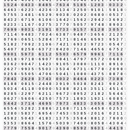
9
8
8
4
3
4
5
8
1
9
1
6
4
1
5
5
9
4
5
9
0
3
4
6
1
8
3
2
1
3
9
0
0
0
0
1
5
2
4
6
0
4
3
3
6
8
4
8
5
4
7
6
3
4
7
5
1
8
5
4
1
2
0
3
3
0
3
3
2
5
6
4
6
3
9
6
2
2
3
5
4
2
3
6
9
3
1
3
4
7
3
2
5
0
5
9
1
0
1
1
5
8
1
8
9
5
7
5
5
1
3
4
8
1
9
6
5
2
9
2
9
0
3
8
2
0
2
0
2
2
0
6
8
0
8
0
5
3
7
1
8
4
3
2
5
6
7
1
9
1
6
1
0
6
6
1
6
4
2
6
1
5
6
2
8
2
9
4
2
6
3
6
9
2
2
0
2
3
3
6
1
1
6
7
4
0
2
7
5
3
3
7
7
0
7
5
0
5
7
3
9
7
4
8
3
8
9
0
3
3
7
6
9
9
9
9
0
3
1
4
3
1
9
1
1
0
7
3
3
6
9
1
5
7
3
6
1
2
8
1
3
0
5
7
3
7
1
1
4
5
9
4
8
3
2
7
0
2
4
6
6
3
8
7
6
9
4
8
7
6
3
6
5
6
2
2
1
2
5
7
0
7
6
9
6
0
6
5
1
6
5
2
8
4
3
7
1
7
1
8
8
1
4
6
1
6
5
9
3
3
9
5
3
7
1
5
1
8
2
1
7
0
9
2
2
3
1
0
6
6
7
4
2
1
3
6
9
3
2
5
9
7
2
3
5
0
5
4
7
2
5
4
0
7
7
8
2
5
8
4
6
3
7
2
9
8
4
2
0
2
7
1
4
6
1
4
6
5
6
2
6
7
5
2
7
9
9
0
1
1
5
9
7
3
1
6
1
1
2
3
5
5
0
3
3
6
5
7
9
7
9
9
6
1
7
7
1
1
6
7
1
6
1
8
9
9
7
1
8
9
6
9
0
7
7
0
8
4
1
5
4
7
9
7
7
0
5
7
2
9
0
6
8
3
2
0
3
6
2
8
9
0
4
7
2
1
4
2
3
5
9
1
0
5
5
3
0
8
0
8
1
1
1
0
1
8
9
1
0
1
2
6
2
7
9
9
9
3
5
8
5
5
0
3
3
3
5
3
4
7
6
7
3
1
4
6
7
7
8
6
2
0
9
8
8
0
2
5
8
4
5
5
0
5
5
4
7
0
6
6
5
0
4
1
5
1
0
8
0
8
4
3
7
5
3
8
8
7
8
6
7
8
4
3
7
2
6
2
8
1
3
7
4
3
7
0
0
3
2
5
8
4
6
4
1
0
2
2
3
5
7
3
8
8
7
8
1
8
8
7
0
8
1
5
6
2
4
4
8
3
3
9
1
9
1
5
0
3
8
2
8
2
4
3
7
9
0
2
5
7
5
0
3
4
7
4
1
1
8
9
0
0
0
0
0
5
3
8
8
7
8
2
1
0
1
3
5
1
1
2
4
5
1
4
5
8
2
8
5
4
2
2
9
7
7
6
2
1
1
2
9
6
7
2
9
8
9
5
2
7
2
1
8
2
1
5
6
4
6
1
0
6
2
7
9
5
6
0
6
6
4
2
5
0
5
7
5
7
3
1
1
8
9
3
3
1
9
3
1
4
6
0
8
5
4
5
4
4
2
6
3
7
1
4
5
4
6
9
5
5
7
9
7
3
1
4
8
3
3
6
3
0
5
6
2
6
2
5
9
5
6
5
5
4
9
5
2
8
2
1
3
8
8
6
5
2
1
0
8
8
7
1
1
5
6
4
4
5
8
4
0
2
5
3
8
1
2
8
0
8
5
8
3
7
1
6
9
5
4
9
7
4
5
3
8
5
3
8
5
4
2
0
1
6
7
0
2
1
1
2
4
5
8
2
1
5
0
4
3
7
4
1
8
3
2
1
3
7
5
3
3
5
8
4
3
8
8
1
2
3
7
8
0
0
0
5
3
5
3
8
8
6
6
4
1
1
5
7
6
4
5
0
3
9
3
7
4
0
0
0
8
0
5
8
4
4
3
0
4
4
7
7
7
9
7
7
5
5
8
4
9
0
1
7
8
4
3
9
0
9
8
5
9
2
2
9
6
3
1
4
4
4
1
9
1