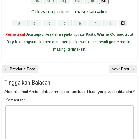
Cek warna perbaris - masukkan 4digit
Perhatian!
Jika terjadi kesalahan pada update
Paito Warna Connecticut
Day
bisa langsung komen atau merujuk ke web resmi result game masing
masing, terimaksih.
← Previous Post
Next Post →
Tinggalkan Balasan
Alamat email Anda tidak akan dipublikasikan.
Ruas yang wajib ditandai
*
Komentar
*