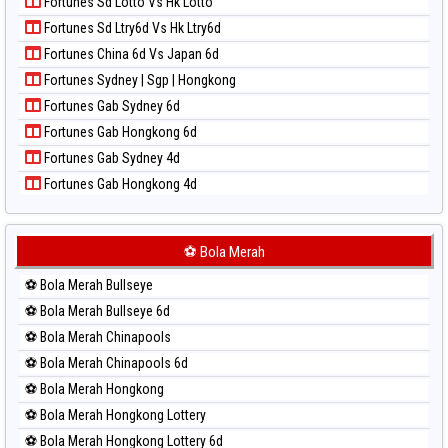
Fortunes Sd Lotto Vs Hk Lotto
Paito Harian Nagoya
Paito Warna Taiwan
Fortunes Sd Ltry6d Vs Hk Ltry6d
Paito Harian New York Midday
Fortunes China 6d Vs Japan 6d
Paito Harian North Carolina Day
Fortunes Sydney | Sgp | Hongkong
Paito Harian Pcso
Fortunes Gab Sydney 6d
Paito Harian Pennsylvania Day
Fortunes Gab Hongkong 6d
Paito Harian Sao Paulo
Fortunes Gab Sydney 4d
Paito Harian Singapore
Fortunes Gab Hongkong 4d
Paito Harian Sydney
Paito Harian Sydney Lottery
Paito Harian Sydney Lottery 6d
⚽ Bola Merah
Paito Harian Sydney Lotto
⚽ Bola Merah Bullseye
Paito Harian Sydney Pools 6d
⚽ Bola Merah Bullseye 6d
Paito Harian Taipei
⚽ Bola Merah Chinapools
Paito Harian Taiwan
⚽ Bola Merah Chinapools 6d
⚽ Bola Merah Hongkong
⚽ Bola Merah Hongkong Lottery
⚽ Bola Merah Hongkong Lottery 6d