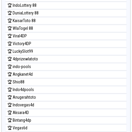
Prediksi Sydney Lottery
🏆 IndoLottery 88
Prediksi Sydney Lottery 6d
🏆 DuniaLottery 88
Prediksi Sydney Lotto
🏆 KaisarToto 88
Prediksi Sydney Pools 6d
🏆 WlaTogel 88
Prediksi Taipei
🏆 Viral4DP
Prediksi Taiwan
🏆 Victory4DP
🏆 LuckySlot99
🏆 4dprizewlatoto
🏆 indo-pools
🏆 Angkanet4d
🏆 Shio88
🏆 Indo4dpools
🏆 Anugerahtoto
🏆 Indovegas4d
🏆 Aksara4D
🏆 Bintang4dp
🏆 Vegas6d