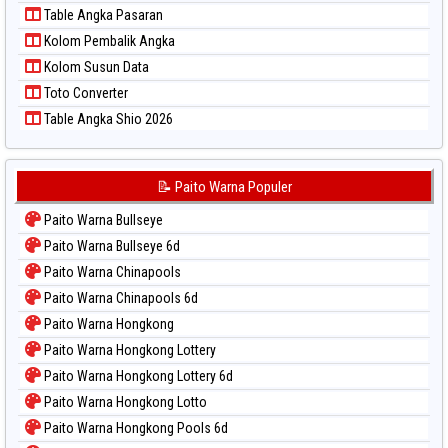
Table Angka Pasaran
Kolom Pembalik Angka
Kolom Susun Data
Toto Converter
Table Angka Shio 2026
📝 Paito Warna Populer
Paito Warna Bullseye
Paito Warna Bullseye 6d
Paito Warna Chinapools
Paito Warna Chinapools 6d
Paito Warna Hongkong
Paito Warna Hongkong Lottery
Paito Warna Hongkong Lottery 6d
Paito Warna Hongkong Lotto
Paito Warna Hongkong Pools 6d