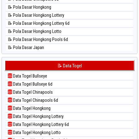
📊 Statistik North Carolina Day
📝 Pola Dasar Hongkong
📊 Statistik Pcso
📝 Pola Dasar Hongkong Lottery
📊 Statistik Pennsylvania Day
📝 Pola Dasar Hongkong Lottery 6d
📊 Statistik Sao Paulo
📝 Pola Dasar Hongkong Lotto
📊 Statistik Singapore
📝 Pola Dasar Hongkong Pools 6d
📊 Statistik Sydney
📝 Pola Dasar Japan
📊 Statistik Sydney Lottery
📝 Pola Dasar Japan 6d
📊 Statistik Sydney Lottery 6d
📝 Pola Dasar Korea
📝 Data Togel
📊 Statistik Sydney Lotto
📝 Pola Dasar Kuda Lari
📊 Statistik Sydney Pools 6d
Data Togel Bullseye
📝 Pola Dasar Magnum Cambodia
📊 Statistik Taipei
Data Togel Bullseye 6d
📝 Pola Dasar Nagoya
📊 Statistik Taiwan
Data Togel Chinapools
📝 Pola Dasar North Carolina Day
Data Togel Chinapools 6d
📝 Pola Dasar Pcso
Data Togel Hongkong
📝 Pola Dasar Sao Paulo
Data Togel Hongkong Lottery
📝 Pola Dasar Singapore
Data Togel Hongkong Lottery 6d
📝 Pola Dasar Sydney
Data Togel Hongkong Lotto
📝 Pola Dasar Sydney Lottery