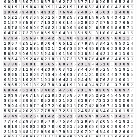
9
0
0
5
5
6
0
7
5
3
8
8
7
8
6
6
2
7
2
9
6
7
7
1
8
0
2
0
5
5
6
5
2
6
8
9
6
1
9
1
1
9
8
4
3
8
0
9
1
1
4
2
1
9
1
1
6
6
5
2
4
1
8
0
8
4
2
0
9
9
2
9
4
4
8
3
4
8
1
9
4
3
3
2
5
7
6
4
4
8
7
4
9
6
6
4
5
0
3
3
2
4
0
8
8
5
5
2
1
3
7
0
3
6
9
5
0
2
5
7
3
0
2
5
7
7
2
8
1
9
6
5
5
8
4
3
4
2
7
9
3
1
2
7
9
7
5
0
7
7
7
1
8
2
1
6
3
1
4
5
5
3
9
2
2
7
2
7
5
3
3
7
6
5
2
4
5
7
8
6
0
0
9
0
9
7
4
8
2
1
1
8
0
9
9
4
9
8
2
1
6
5
5
9
5
8
6
5
7
3
0
4
7
0
7
7
2
7
8
6
0
6
9
5
5
0
4
8
1
9
5
1
5
5
1
3
1
8
0
8
4
9
4
1
5
6
7
3
4
7
6
5
6
9
6
9
5
4
2
6
9
1
4
0
4
3
2
4
8
3
9
2
0
9
9
6
0
1
1
2
1
0
6
7
4
2
5
1
9
1
8
0
0
4
4
6
5
1
1
2
7
7
9
8
8
3
8
4
2
6
9
5
3
1
4
8
0
5
0
5
3
2
6
8
5
8
4
3
1
4
3
4
7
8
6
6
7
4
4
8
6
7
5
6
2
8
9
2
4
6
5
6
6
2
8
0
6
3
8
2
3
2
4
6
1
9
1
6
9
6
2
1
8
5
4
4
4
2
1
3
6
1
3
9
3
5
9
5
4
9
9
9
2
4
6
6
2
1
8
9
1
3
7
2
9
6
7
8
7
6
4
4
5
6
2
4
8
9
3
3
6
3
8
8
7
5
0
9
1
1
0
6
6
5
2
6
0
7
7
5
2
3
1
3
4
4
6
1
0
1
0
3
0
9
9
2
8
0
3
3
1
1
6
7
4
4
2
3
0
3
0
3
4
1
5
7
4
4
0
4
8
5
2
5
7
5
1
9
1
1
0
0
6
5
2
1
1
9
0
9
7
4
8
4
3
4
4
8
8
7
7
4
1
0
1
8
2
0
4
4
8
7
0
5
5
9
3
2
3
5
1
9
2
5
7
1
9
1
0
1
6
4
3
1
4
2
4
4
6
1
6
7
6
2
8
1
0
0
1
1
9
9
6
5
2
0
9
1
8
9
2
3
7
8
6
3
4
1
9
1
0
1
4
0
4
9
7
2
8
1
3
7
6
5
2
6
8
4
4
8
5
1
4
1
5
3
4
0
2
2
4
7
5
6
2
7
3
1
4
5
8
3
0
9
9
6
8
9
7
7
1
0
3
9
3
9
0
7
1
8
3
2
2
8
1
3
3
6
8
5
0
7
8
6
5
2
9
1
4
5
4
5
0
3
3
8
3
5
6
2
2
9
5
2
7
8
5
2
8
1
2
1
9
2
2
8
1
6
7
4
7
3
1
2
3
9
3
3
6
9
7
9
0
4
4
8
1
9
7
7
4
2
7
2
9
0
6
2
1
3
7
0
7
4
2
0
9
6
7
4
3
3
5
9
5
5
5
7
6
4
2
0
2
0
2
7
7
5
9
5
7
2
5
1
6
2
4
5
3
8
6
6
4
0
4
3
0
1
5
6
4
3
4
9
4
5
0
2
6
8
8
1
4
2
6
1
5
2
1
3
9
8
5
4
9
9
6
4
5
9
3
4
1
7
8
7
7
7
4
2
2
9
3
9
3
8
5
7
8
6
7
5
8
4
3
3
2
9
9
9
3
2
0
5
5
4
1
8
2
1
6
6
1
9
1
6
0
0
3
3
6
3
7
8
6
0
2
6
1
7
5
2
9
8
8
3
4
2
0
2
9
0
4
7
2
2
1
6
3
9
4
8
1
7
8
9
8
9
6
6
7
9
6
1
7
3
0
7
0
7
4
6
4
9
4
5
2
6
0
6