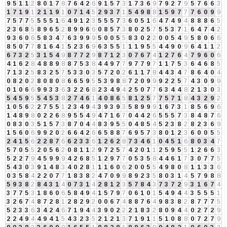
9
5
1
1
2
8
0
1
7
8
7
6
4
2
6
9
1
5
7
3
1
7
3
6
9
7
9
2
7
9
5
7
6
6
3
1
7
1
9
1
2
1
1
9
1
0
7
1
4
5
2
9
3
7
1
5
4
9
8
8
1
5
9
7
7
7
6
0
9
9
7
5
7
7
5
5
5
5
1
6
4
9
1
2
3
5
5
5
7
3
6
0
5
1
6
4
7
4
9
4
8
8
8
6
5
2
3
6
8
5
8
9
6
5
2
8
9
9
6
6
0
8
5
7
3
8
0
2
5
7
5
5
3
7
1
6
4
7
4
2
9
3
6
0
6
5
8
3
4
7
6
3
9
9
9
5
0
0
5
5
8
3
0
2
2
0
0
5
4
9
5
8
0
6
6
8
5
0
7
7
8
1
6
4
1
5
2
3
6
9
6
3
5
5
1
1
1
9
5
5
4
4
9
0
9
6
4
1
1
2
6
7
3
2
5
3
1
5
4
9
8
7
7
2
9
8
7
1
2
3
0
7
6
7
4
1
2
7
6
4
7
9
6
0
6
4
1
6
2
8
4
8
8
9
8
8
7
5
3
8
4
4
9
7
7
9
7
7
9
7
1
1
7
5
3
6
4
6
8
5
7
1
3
2
5
8
3
2
5
7
5
3
3
0
3
5
7
2
0
2
6
1
1
7
8
4
4
3
4
7
8
6
4
0
4
0
8
2
0
2
8
0
8
0
8
6
6
5
9
5
5
3
9
8
8
7
2
0
9
9
9
2
2
5
7
4
3
0
9
9
0
1
0
6
6
9
9
3
3
6
3
2
2
6
8
2
3
4
9
4
2
5
0
7
7
6
3
4
4
8
2
1
3
0
3
5
4
5
9
5
5
4
5
3
8
2
7
4
6
1
4
0
8
6
5
8
1
2
5
7
7
5
7
1
8
4
3
2
9
2
1
0
5
6
2
2
7
5
5
1
2
3
4
9
4
3
9
3
9
3
5
8
9
9
9
1
6
7
3
1
8
5
6
9
6
1
4
8
9
8
0
2
2
6
8
9
5
5
4
9
4
7
1
6
7
0
4
4
2
6
5
5
5
7
3
8
4
8
7
6
0
8
3
0
3
5
1
5
7
3
8
7
0
4
4
8
3
9
5
5
0
4
8
5
4
5
2
3
8
2
8
2
3
6
9
1
5
6
0
6
9
9
2
0
2
6
6
4
2
6
6
5
8
8
7
6
9
5
7
3
8
0
1
2
3
6
0
0
5
5
2
4
1
5
6
2
2
8
7
6
6
2
3
3
6
1
2
6
2
8
7
3
4
6
1
0
4
5
1
6
8
0
3
4
7
5
7
0
5
5
2
0
5
6
2
0
8
1
1
2
9
7
2
5
7
4
2
0
1
1
2
5
9
5
5
1
2
6
6
3
5
2
2
7
9
4
5
9
9
9
4
2
6
8
5
1
2
9
7
7
0
5
3
5
8
4
4
6
1
7
3
0
7
7
5
5
4
3
0
3
9
1
4
8
3
4
0
2
8
1
1
1
6
0
6
2
0
0
5
5
4
9
8
0
8
1
1
3
3
6
0
3
5
8
4
2
2
0
7
7
1
8
3
8
2
4
7
0
9
9
8
9
2
3
5
8
0
3
1
4
5
7
9
8
8
5
9
3
8
2
8
4
3
1
4
0
7
3
1
4
2
8
1
2
3
5
7
8
4
3
7
3
7
2
9
3
1
6
7
4
3
7
7
5
3
1
8
6
0
6
5
8
4
9
4
1
5
7
9
7
0
6
1
0
1
5
4
9
4
4
3
5
5
5
1
3
2
6
7
4
8
7
2
8
1
2
8
2
9
2
0
0
6
7
4
8
8
7
6
4
9
8
3
8
2
8
7
7
7
5
5
2
3
3
6
3
4
2
4
6
7
1
9
4
4
3
9
0
2
2
2
1
8
3
2
8
0
9
4
4
0
2
7
2
9
2
2
4
9
4
4
9
4
1
5
4
3
2
3
5
2
1
2
1
3
7
1
9
1
1
5
1
0
8
8
0
7
2
7
9