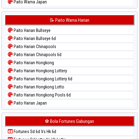
Paito Warna Japan
Paito Warna Japan 6d
Paito Warna Korea
📝 Paito Warna Harian
Paito Warna Kuda Lari
Paito Harian Bullseye
Paito Warna Magnum Cambodia
Paito Harian Bullseye 6d
Paito Warna Nagoya
Paito Harian Chinapools
Paito Warna New York Midday
Paito Harian Chinapools 6d
Paito Warna North Carolina Day
Paito Harian Hongkong
Paito Warna Pcso
Paito Harian Hongkong Lottery
Paito Warna Pennsylvania Day
Paito Harian Hongkong Lottery 6d
Paito Warna Sao Paulo
Paito Harian Hongkong Lotto
Paito Warna Singapore
Paito Harian Hongkong Pools 6d
Paito Warna Sydney
Paito Harian Japan
Paito Warna Sydney Lottery
Paito Harian Japan 6d
Paito Warna Sydney Lottery 6d
Paito Harian Korea
⚽ Bola Fortunes Gabungan
Paito Warna Sydney Lotto
Paito Harian Kuda Lari
Paito Warna Sydney Pools 6d
Fortunes Sd 6d Vs Hk 6d
Paito Harian Magnum Cambodia
Paito Warna Taipei