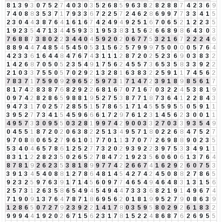
8
1
3
9
3
0
7
5
2
7
4
0
3
0
3
5
2
6
8
5
9
6
3
8
2
8
2
8
8
7
4
2
3
6
9
7
4
0
8
8
3
5
3
7
1
7
9
3
3
6
7
2
2
5
7
2
4
6
2
8
6
9
9
7
7
3
3
4
1
5
2
3
0
4
4
3
8
7
6
4
1
6
1
6
7
4
2
4
9
4
9
2
5
1
6
7
0
6
5
2
1
2
2
3
5
1
9
2
3
5
4
7
1
3
4
4
5
9
3
3
1
9
5
3
8
3
1
5
6
2
6
6
8
9
8
6
4
3
0
3
7
6
8
8
7
3
8
0
2
2
3
4
4
0
4
5
9
2
0
2
0
6
7
7
5
3
2
1
6
7
2
2
2
4
6
8
8
9
4
4
7
4
8
5
4
5
4
5
0
5
3
1
5
6
2
5
7
9
9
9
7
5
0
0
0
0
5
7
6
4
4
2
3
3
6
1
6
4
4
8
4
7
6
7
4
3
1
1
1
2
8
7
2
0
2
5
2
3
6
9
0
3
8
3
2
1
4
2
6
8
7
0
5
0
5
2
3
5
4
9
1
7
5
6
2
4
5
5
7
3
6
5
3
5
8
3
3
9
2
2
2
1
0
3
3
7
5
5
0
5
7
0
2
9
2
1
3
2
8
1
6
3
8
3
2
2
5
9
1
1
7
4
5
6
2
7
8
3
7
1
7
5
9
0
9
2
9
6
5
2
5
9
7
3
1
7
1
4
7
2
3
9
1
8
9
8
5
6
1
7
8
1
7
4
2
8
3
8
7
6
8
2
9
2
2
6
8
1
6
7
0
7
1
6
7
0
3
2
2
4
5
3
8
1
9
0
9
7
4
2
8
2
8
6
5
9
8
8
1
9
5
2
7
5
3
8
7
7
1
8
7
3
6
4
1
2
2
8
4
3
9
4
7
3
1
7
0
2
5
7
2
8
5
5
1
5
7
8
6
5
1
7
1
4
5
5
5
9
5
5
0
5
9
1
1
3
9
5
2
7
7
3
4
1
5
4
5
9
6
6
6
1
7
2
9
7
6
1
2
3
1
4
5
6
2
3
0
0
1
1
4
9
5
7
3
3
0
9
5
5
0
3
2
8
1
9
9
7
4
2
9
0
0
3
3
2
7
0
3
3
9
3
5
4
9
0
4
5
5
1
8
7
2
0
2
0
6
3
8
2
2
5
1
3
4
9
5
7
1
8
0
2
2
6
8
4
7
5
2
7
9
7
0
8
8
0
6
5
2
7
9
6
1
0
1
7
7
0
1
1
3
7
0
7
7
2
6
9
8
8
9
0
2
3
5
5
3
4
0
4
6
5
7
8
6
1
2
5
2
7
7
3
2
0
2
9
3
9
2
2
3
9
7
5
3
3
4
9
1
1
8
3
1
1
2
2
8
2
3
5
0
2
6
5
2
7
8
4
7
2
1
9
2
3
5
6
0
6
0
6
1
3
7
6
4
8
7
8
1
9
2
6
2
3
5
3
8
1
8
9
9
7
7
4
2
2
6
6
7
4
1
6
2
9
2
6
0
7
5
3
3
9
1
3
4
5
4
0
8
8
1
2
7
8
6
4
8
1
4
5
4
2
7
4
2
4
5
0
8
8
2
7
8
6
5
9
2
3
2
5
9
7
6
3
9
1
7
1
4
5
6
0
9
7
7
4
6
5
4
9
4
6
4
8
3
1
3
1
5
6
2
5
7
3
1
2
6
3
5
8
6
5
4
9
4
5
4
9
4
4
7
3
3
3
6
8
2
1
9
1
4
9
6
7
4
7
1
9
0
9
1
3
7
6
4
7
8
7
1
8
6
9
5
6
2
0
1
8
1
9
9
5
2
7
9
0
8
6
3
9
1
2
8
6
5
0
7
2
7
9
2
3
9
2
2
1
4
1
7
8
0
3
5
9
5
8
0
2
9
2
6
1
8
3
2
9
9
9
4
4
1
9
2
0
2
6
7
1
5
6
2
3
1
7
8
1
5
2
2
4
8
6
8
7
6
2
6
9
5
5