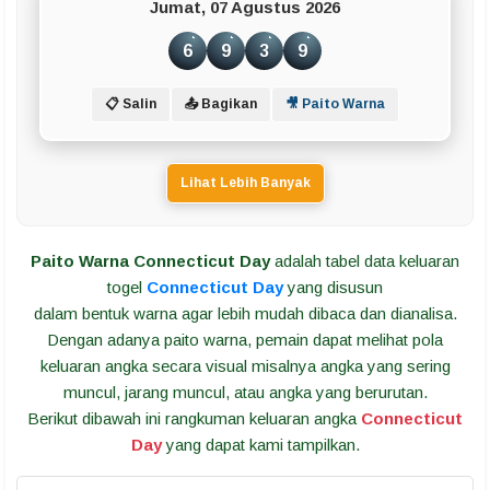
Jumat, 07 Agustus 2026
6
9
3
9
📋 Salin
📤 Bagikan
🎥 Paito Warna
Lihat Lebih Banyak
Paito Warna Connecticut Day
adalah tabel data keluaran
togel
Connecticut Day
yang disusun
dalam bentuk warna agar lebih mudah dibaca dan dianalisa.
Dengan adanya paito warna, pemain dapat melihat pola
keluaran angka secara visual misalnya angka yang sering
muncul, jarang muncul, atau angka yang berurutan.
Berikut dibawah ini rangkuman keluaran angka
Connecticut
Day
yang dapat kami tampilkan.