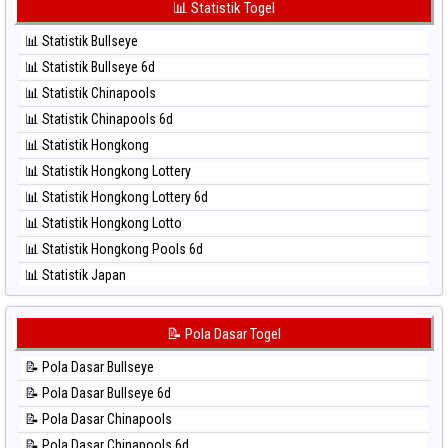
⚽ Bola Hitam Korea
📊 Statistik Togel
⚽ Bola Merah Taipei
⚽ Bola Hitam Kuda Lari
⚽ Bola Merah Taiwan
📊 Statistik Bullseye
⚽ Bola Hitam Magnum Cambodia
📊 Statistik Bullseye 6d
⚽ Bola Hitam Nagoya
📊 Statistik Chinapools
⚽ Bola Hitam North Carolina Day
📊 Statistik Chinapools 6d
⚽ Bola Hitam Pcso
📊 Statistik Hongkong
⚽ Bola Hitam Sao Paulo
📊 Statistik Hongkong Lottery
⚽ Bola Hitam Singapore
📊 Statistik Hongkong Lottery 6d
⚽ Bola Hitam Sydney
📊 Statistik Hongkong Lotto
⚽ Bola Hitam Sydney Lottery
📊 Statistik Hongkong Pools 6d
⚽ Bola Hitam Sydney Lottery 6d
📊 Statistik Japan
⚽ Bola Hitam Sydney Lotto
📊 Statistik Japan 6d
⚽ Bola Hitam Sydney Pools 6d
📊 Statistik Korea
📝 Pola Dasar Togel
⚽ Bola Hitam Taipei
📊 Statistik Kuda Lari
⚽ Bola Hitam Taiwan
📝 Pola Dasar Bullseye
📊 Statistik Magnum Cambodia
📝 Pola Dasar Bullseye 6d
📊 Statistik Nagoya
📝 Pola Dasar Chinapools
📊 Statistik New York Midday
📝 Pola Dasar Chinapools 6d