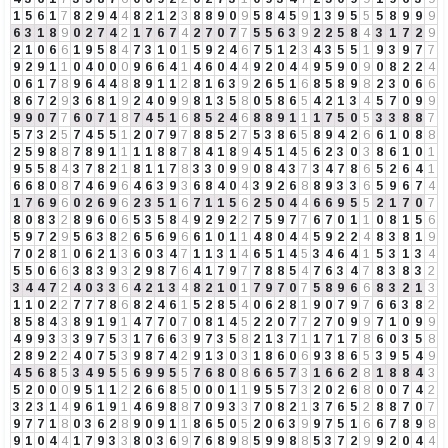
1
5
6
1
7
8
2
9
4
4
8
2
1
2
3
8
8
9
0
9
5
8
4
5
9
1
3
9
5
5
5
8
9
9
9
6
3
1
8
9
0
2
7
4
2
1
7
6
7
4
2
7
0
7
7
5
5
6
3
9
2
2
5
8
4
3
1
7
2
9
2
1
0
6
6
1
9
5
8
4
7
3
1
0
1
5
9
2
4
6
7
5
1
2
3
4
3
5
5
1
9
3
9
7
7
9
2
9
1
1
0
4
0
0
0
9
6
6
4
1
4
6
0
4
4
9
2
0
4
4
9
5
9
0
9
0
8
2
2
4
0
6
1
7
8
9
6
4
4
8
8
9
1
1
2
8
1
6
3
9
2
6
5
1
6
8
5
8
9
8
2
3
0
6
6
8
6
7
2
9
3
6
8
1
9
2
4
0
9
9
8
1
3
5
8
0
5
8
6
5
4
2
1
3
4
5
7
0
9
9
9
9
0
7
7
6
0
7
1
8
7
4
5
1
6
8
5
2
4
6
8
8
9
1
1
1
7
5
0
5
3
3
8
8
7
5
7
3
2
5
7
4
5
5
1
2
0
7
9
7
8
8
5
2
7
5
3
8
6
5
8
9
4
2
6
6
1
0
8
8
2
5
9
8
8
7
8
9
1
1
1
1
8
8
7
8
4
1
8
9
4
5
1
4
5
6
2
3
0
3
8
6
1
0
1
9
5
5
8
4
3
7
8
2
1
8
1
1
7
8
3
3
0
9
9
0
8
4
3
7
3
4
7
8
6
5
2
6
4
1
6
6
8
0
8
7
4
6
9
6
4
6
3
9
3
6
8
4
0
4
3
9
2
6
8
8
9
3
3
6
5
9
6
7
4
1
7
6
9
6
0
2
6
9
6
2
3
5
1
6
7
1
1
5
6
2
5
0
4
4
6
6
9
5
5
2
1
7
0
7
8
0
8
3
2
8
9
6
0
6
5
3
5
8
4
9
2
9
2
2
7
5
9
7
7
6
7
0
1
1
0
8
1
5
6
5
9
7
2
9
5
6
3
8
2
6
5
6
9
6
6
1
0
1
1
4
8
0
4
4
5
9
2
2
4
8
3
8
1
9
7
0
2
8
1
0
6
2
1
3
6
0
3
4
7
1
1
3
1
4
6
5
1
4
5
3
4
6
4
1
5
3
1
3
4
5
5
0
6
6
3
8
3
9
3
2
9
8
7
6
4
1
7
9
7
7
8
8
5
4
7
6
3
4
7
8
3
8
3
2
3
4
4
7
2
4
0
3
3
6
4
2
1
3
4
8
2
1
0
1
7
9
7
0
7
5
8
9
6
6
8
3
2
1
3
1
1
0
2
2
7
7
7
8
6
8
2
4
6
1
5
2
8
5
4
0
6
2
8
1
9
0
7
9
7
6
6
3
8
2
8
5
8
4
3
8
9
1
9
1
4
7
7
0
7
0
8
1
4
5
2
2
0
7
7
2
7
0
9
9
7
1
0
9
9
4
9
9
3
3
3
9
7
5
3
1
7
6
6
3
9
7
3
5
8
2
1
3
7
1
1
7
1
7
8
6
0
3
5
8
2
8
9
2
2
4
0
7
5
3
9
8
7
4
2
9
1
3
0
3
1
8
6
0
6
9
3
8
6
5
3
9
5
4
9
4
5
6
8
5
3
4
9
5
5
6
9
9
5
5
7
6
8
0
8
6
6
5
7
3
1
6
6
2
8
1
8
8
4
3
5
2
0
0
0
9
5
1
1
2
2
6
6
8
5
0
0
0
1
1
9
5
5
7
3
2
0
2
6
8
0
0
7
4
2
3
2
3
1
4
9
6
1
9
1
4
6
9
8
8
7
0
9
3
3
7
0
8
2
1
3
7
6
5
2
8
8
7
0
7
9
7
7
1
8
0
3
6
2
8
9
0
9
1
1
8
6
5
0
5
2
0
6
3
9
9
7
5
1
6
6
7
8
9
8
9
1
0
4
4
1
7
9
3
3
8
0
3
6
9
7
6
8
9
8
5
9
9
8
8
5
3
7
2
9
9
2
0
4
4