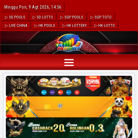
Minggu Pon, 9 Agt 2026, 14:56
▷ SD POOLS
▷ SD LOTTO
▷ SGP POOLS
▷ SGP TOTO
▷ LIVE CHINA
▷ HK POOLS
▷ HK LOTTERY
▷ HK LOTTO