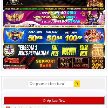
🔍
📝 Aplikasi New