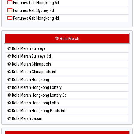
Fortunes Gab Hongkong 6d
Paito Harian Sao Paulo
Fortunes Gab Sydney 4d
Paito Harian Singapore
Fortunes Gab Hongkong 4d
Paito Harian Sydney
Paito Harian Sydney Lottery
Paito Harian Sydney Lottery 6d
⚽ Bola Merah
Paito Harian Sydney Lotto
⚽ Bola Merah Bullseye
Paito Harian Sydney Pools 6d
⚽ Bola Merah Bullseye 6d
Paito Harian Taipei
⚽ Bola Merah Chinapools
Paito Harian Taiwan
⚽ Bola Merah Chinapools 6d
⚽ Bola Merah Hongkong
⚽ Bola Merah Hongkong Lottery
⚽ Bola Merah Hongkong Lottery 6d
⚽ Bola Merah Hongkong Lotto
⚽ Bola Merah Hongkong Pools 6d
⚽ Bola Merah Japan
⚽ Bola Merah Japan 6d
⚽ Bola Merah Korea