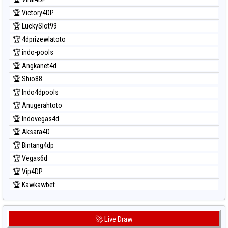
Prediksi Taiwan
🏆 Victory4DP
🏆 LuckySlot99
🏆 4dprizewlatoto
🏆 indo-pools
🏆 Angkanet4d
🏆 Shio88
🏆 Indo4dpools
🏆 Anugerahtoto
🏆 Indovegas4d
🏆 Aksara4D
🏆 Bintang4dp
🏆 Vegas6d
🏆 Vip4DP
🏆 Kawkawbet
🚀 Live Draw