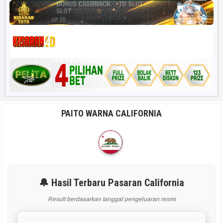
PAITO WARNA CALIFORNIA
🔔 Hasil Terbaru Pasaran California
Result berdasarkan tanggal pengeluaran resmi