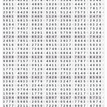
5
3
8
5
4
4
3
8
2
1
3
5
7
8
6
4
7
5
7
3
5
5
8
4
3
9
0
0
1
1
0
5
4
6
1
8
6
1
1
2
4
9
3
0
3
4
8
8
5
4
1
8
2
6
8
3
1
2
3
5
4
4
4
7
2
1
4
1
5
6
1
8
2
0
2
1
5
6
4
1
2
0
6
9
6
2
2
8
2
1
4
0
5
2
7
5
7
6
5
2
7
8
1
7
8
2
3
8
7
6
8
4
2
9
2
8
6
2
9
2
5
2
6
1
7
5
1
2
4
6
7
5
7
3
1
9
4
7
6
4
5
4
6
1
7
8
0
9
5
5
3
4
6
5
2
1
1
2
6
8
3
4
9
1
1
6
2
5
0
5
2
4
7
0
7
5
8
1
1
2
6
8
1
5
6
6
9
3
3
6
7
2
8
7
6
2
5
8
9
8
8
2
7
2
9
2
9
2
3
5
8
1
8
4
3
7
9
8
2
1
8
8
2
8
1
5
2
6
5
2
8
5
2
2
4
3
3
4
4
8
0
3
2
4
6
0
5
7
7
5
9
4
5
7
3
3
9
4
3
7
8
8
3
3
6
8
9
9
8
8
3
4
6
8
5
7
5
2
8
1
0
0
3
8
2
7
7
0
1
1
9
2
9
1
1
8
6
1
6
7
5
7
5
9
5
9
5
1
5
6
2
2
0
4
4
4
7
2
4
6
4
5
9
0
9
8
5
2
2
4
4
3
4
7
2
4
9
9
3
3
8
4
5
3
8
7
9
4
2
6
2
4
5
0
5
7
8
5
1
6
9
3
8
9
8
5
8
5
6
2
3
9
3
7
1
8
4
4
4
8
3
5
4
3
7
9
5
1
6
7
8
0
7
4
2
2
7
3
9
3
9
9
1
5
6
3
3
3
7
1
0
0
6
0
6
5
0
3
0
3
1
5
3
1
4
7
9
2
0
2
7
3
6
9
6
8
7
4
9
4
1
2
1
9
1
3
3
4
5
9
1
6
2
3
5
0
2
6
7
4
6
6
0
9
9
1
4
9
4
4
4
1
1
5
6
6
8
6
4
1
7
9
7
7
5
5
6
8
7
6
5
3
0
8
8
7
0
2
6
8
6
1
2
9
2
0
3
1
8
9
3
1
1
4
5
7
6
3
6
9
8
4
2
9
2
9
8
0
8
8
7
1
5
7
3
7
1
1
6
7
4
6
8
2
1
5
2
6
3
9
1
7
8
7
6
8
1
8
8
7
5
1
0
0
0
3
4
6
2
8
0
9
1
3
4
8
4
1
1
2
2
3
4
7
2
2
3
5
1
6
4
0
0
3
3
1
7
7
1
8
8
7
0
1
1
7
1
2
9
2
4
8
0
8
8
7
9
0
2
2
2
7
6
9
6
6
3
8
6
5
1
5
6
1
7
4
3
0
3
3
2
1
2
3
5
0
4
2
9
2
2
7
1
3
4
8
1
4
0
4
6
8
4
7
2
9
8
3
2
5
3
9
8
5
4
3
4
3
2
5
7
4
2
6
8
2
8
4
1
5
3
9
9
2
2
8
5
9
9
9
3
3
6
2
8
4
9
3
3
6
8
7
7
9
7
7
2
9
8
8
3
2
4
7
2
4
4
3
5
8
9
3
6
4
1
8
6
6
3
9
0
4
7
5
3
2
3
4
4
8
2
9
5
1
6
1
5
5
6
2
7
8
3
3
6
2
5
3
9
3
1
8
2
9
2
0
7
0
4
4
8
6
2
5
7
0
2
4
3
7
0
1
9
3
3
8
3
5
1
6
5
1
8
9
8
1
5
0
9
9
7
4
0
0
0
1
7
7
0
7
1
5
3
6
9
6
0
1
8
9
4
2
1
7
8
1
3
9
7
7
1
1
0
4
4
8
5
6
9
6
9
4
9
6
6
1
8
0
7
7
0
1
6
7
4
5
7
6
8
5
5
7
3
1
4
3
7
7
8
6
5
9
8
5
4
2
0
5
4
9
6
3
5
4
9
0
5
4
4
8
7
7
6
3
9
5
9
7
4
2
1
6
7
7
5
2
3
1
1
2
0
6
5
0
5
7
2
2
9
2
7
2
9
4
4
9
9
0
7
7
4
7
0
0
0