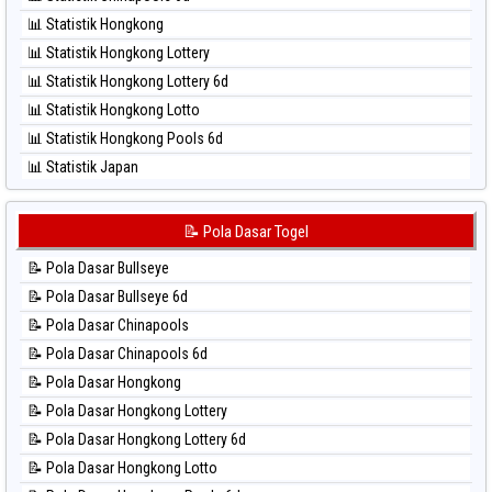
⚽ Bola Hitam Pcso
📊 Statistik Hongkong
⚽ Bola Hitam Sao Paulo
📊 Statistik Hongkong Lottery
⚽ Bola Hitam Singapore
📊 Statistik Hongkong Lottery 6d
⚽ Bola Hitam Sydney
📊 Statistik Hongkong Lotto
⚽ Bola Hitam Sydney Lottery
📊 Statistik Hongkong Pools 6d
⚽ Bola Hitam Sydney Lottery 6d
📊 Statistik Japan
⚽ Bola Hitam Sydney Lotto
📊 Statistik Japan 6d
⚽ Bola Hitam Sydney Pools 6d
📊 Statistik Korea
📝 Pola Dasar Togel
⚽ Bola Hitam Taipei
📊 Statistik Kuda Lari
⚽ Bola Hitam Taiwan
📝 Pola Dasar Bullseye
📊 Statistik Magnum Cambodia
📝 Pola Dasar Bullseye 6d
📊 Statistik Nagoya
📝 Pola Dasar Chinapools
📊 Statistik New York Midday
📝 Pola Dasar Chinapools 6d
📊 Statistik North Carolina Day
📝 Pola Dasar Hongkong
📊 Statistik Pcso
📝 Pola Dasar Hongkong Lottery
📊 Statistik Pennsylvania Day
📝 Pola Dasar Hongkong Lottery 6d
📊 Statistik Sao Paulo
📝 Pola Dasar Hongkong Lotto
📊 Statistik Singapore