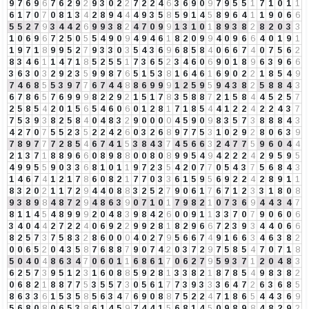
9
7
6
9
6
7
6
2
9
2
9
3
0
2
2
7
2
2
4
6
3
6
9
0
9
7
9
5
5
1
7
1
0
1
1
6
1
7
0
7
0
8
1
3
4
2
8
9
4
4
4
9
3
5
8
5
9
1
4
5
8
9
6
4
1
1
9
0
6
6
5
5
2
7
9
3
4
4
2
6
9
9
3
8
2
4
7
0
9
9
1
3
1
0
1
8
9
3
8
2
8
2
0
3
3
1
0
6
9
6
7
2
5
0
5
5
4
9
0
9
4
9
4
6
1
8
2
0
9
9
4
0
9
6
6
4
0
1
9
1
1
9
7
1
8
9
9
5
2
7
9
3
3
0
3
5
4
3
6
9
6
8
5
8
4
0
6
6
7
4
0
7
5
6
2
8
3
4
6
1
1
4
7
1
8
5
2
5
5
1
7
3
6
5
2
3
4
6
0
6
9
0
1
8
9
6
3
9
6
6
3
6
3
0
3
2
9
2
3
5
9
9
8
7
6
5
1
5
3
8
1
6
4
6
1
6
9
0
2
2
1
8
5
4
9
7
4
6
8
5
5
3
9
7
7
6
7
4
4
8
8
6
9
9
9
1
2
5
9
5
9
4
3
8
2
5
8
8
4
3
6
7
8
6
5
7
6
9
9
9
8
2
2
9
2
1
5
1
7
8
3
5
8
8
7
2
1
5
8
4
4
5
2
5
7
2
5
8
5
4
2
0
1
5
6
5
4
6
0
6
0
1
2
8
1
7
1
8
5
4
4
1
2
2
4
2
2
4
3
7
7
5
3
9
3
8
2
5
8
4
0
4
8
3
2
9
0
0
0
0
4
5
9
0
9
8
3
5
7
3
8
8
8
4
3
4
2
7
0
7
5
5
2
3
5
2
2
4
2
6
0
3
2
6
8
9
7
7
5
3
1
0
2
9
2
8
0
6
3
9
7
8
9
7
7
7
2
8
5
4
6
7
4
1
5
3
8
4
3
7
4
5
6
6
3
2
4
7
7
5
9
6
0
4
4
2
1
3
7
1
8
8
9
6
6
0
8
9
8
8
0
0
8
0
8
9
9
5
4
9
4
2
2
2
4
2
9
5
9
5
4
9
9
5
5
9
0
3
3
6
8
1
0
1
1
9
7
2
3
5
4
2
0
7
7
0
5
4
3
7
5
6
8
4
3
1
4
6
7
4
1
2
1
7
8
6
0
8
2
1
7
7
0
3
3
6
1
5
9
5
6
9
2
2
4
2
8
9
1
1
8
3
2
0
2
1
1
7
2
9
4
4
0
8
8
3
2
5
2
7
9
0
6
1
7
6
7
1
2
3
3
1
8
0
8
9
3
8
9
8
4
8
7
2
9
4
8
6
3
9
0
7
1
0
1
7
9
8
2
1
0
7
3
6
9
4
4
3
4
7
8
1
1
4
5
4
8
9
9
9
2
0
4
8
3
9
8
4
2
6
0
0
9
1
1
3
3
7
0
7
9
0
6
0
6
3
4
0
4
4
2
7
2
2
4
0
6
9
2
2
9
9
2
8
1
8
2
9
6
6
7
2
3
9
3
4
4
0
6
6
8
2
5
7
3
7
5
8
3
2
8
6
0
0
0
4
0
2
7
9
5
6
6
7
4
9
1
6
6
3
4
6
3
8
2
0
0
6
5
2
0
4
3
5
8
7
6
8
8
7
9
0
7
4
2
0
3
7
2
9
7
5
8
5
4
7
0
7
1
8
5
0
4
0
4
8
6
3
4
7
0
6
0
1
1
6
8
6
1
7
0
6
2
7
9
5
9
3
7
1
2
0
4
8
3
6
2
5
7
3
9
5
1
2
3
1
6
0
8
8
5
9
2
8
1
3
3
8
2
1
8
7
8
5
4
9
8
3
8
2
0
6
8
2
1
8
8
7
7
5
3
5
5
7
3
0
5
6
1
7
7
3
9
3
3
3
6
4
7
2
6
3
6
8
5
8
6
3
3
6
1
5
3
5
8
5
6
3
4
7
6
9
0
8
8
7
5
2
2
4
7
1
8
6
5
4
4
3
6
9
5
6
8
0
8
0
6
5
3
8
6
1
4
5
9
7
4
4
1
5
6
8
1
4
5
0
9
8
9
8
4
8
2
9
2