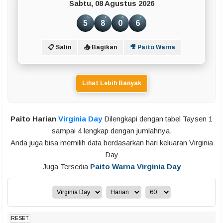
Sabtu, 08 Agustus 2026
5
8
0
6
📋 Salin
📤 Bagikan
🎥 Paito Warna
Lihat Lebih Banyak
Paito Harian
Virginia Day
Dilengkapi dengan tabel Taysen 1
sampai 4 lengkap dengan jumlahnya.
Anda juga bisa memilih data berdasarkan hari keluaran Virginia
Day
Juga Tersedia
Paito Warna Virginia Day
RESET