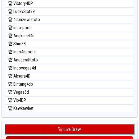
🏆 Victory4DP
🏆 LuckySlot99
🏆 4dprizewlatoto
🏆 indo-pools
🏆 Angkanet4d
🏆 Shio88
🏆 Indo4dpools
🏆 Anugerahtoto
🏆 Indovegas4d
🏆 Aksara4D
🏆 Bintang4dp
🏆 Vegas6d
🏆 Vip4DP
🏆 Kawkawbet
🚀 Live Draw