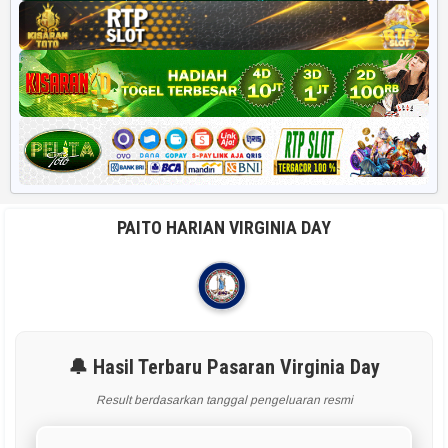
PAITO HARIAN VIRGINIA DAY
🔔 Hasil Terbaru Pasaran Virginia Day
Result berdasarkan tanggal pengeluaran resmi