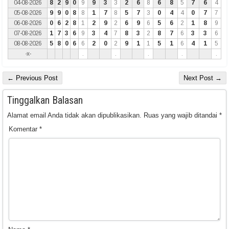
04-08-2026
8
2
9
0
9
9
3
3
2
6
8
6
8
5
7
6
4
05-08-2026
9
9
0
8
8
1
7
8
5
7
3
0
4
4
0
7
7
06-08-2026
0
6
2
8
1
2
9
2
6
9
6
5
6
2
1
8
9
07-08-2026
1
7
3
6
9
3
4
7
8
3
2
8
7
6
3
3
6
08-08-2026
5
8
0
6
6
2
0
2
9
1
1
5
1
6
4
1
5
-x-
.
.
.
.
.
← Previous Post
Next Post →
Tinggalkan Balasan
Alamat email Anda tidak akan dipublikasikan.
Ruas yang wajib ditandai
*
Komentar
*