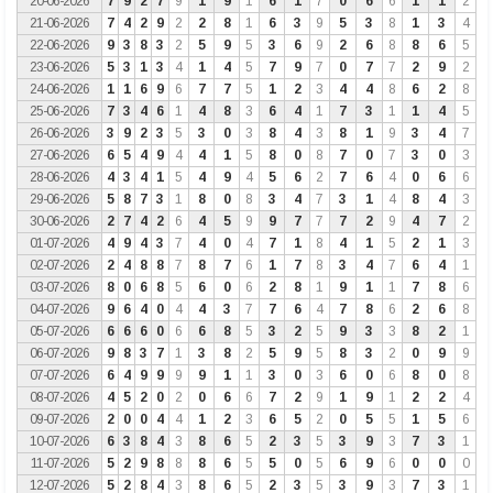
20-06-2026
7
9
2
7
9
1
9
1
6
1
7
0
6
6
1
1
2
21-06-2026
7
4
2
9
2
2
8
1
6
3
9
5
3
8
1
3
4
22-06-2026
9
3
8
3
2
5
9
5
3
6
9
2
6
8
8
6
5
23-06-2026
5
3
1
3
4
1
4
5
7
9
7
0
7
7
2
9
2
24-06-2026
1
1
6
9
6
7
7
5
1
2
3
4
4
8
6
2
8
25-06-2026
7
3
4
6
1
4
8
3
6
4
1
7
3
1
1
4
5
26-06-2026
3
9
2
3
5
3
0
3
8
4
3
8
1
9
3
4
7
27-06-2026
6
5
4
9
4
4
1
5
8
0
8
7
0
7
3
0
3
28-06-2026
4
3
4
1
5
4
9
4
5
6
2
7
6
4
0
6
6
29-06-2026
5
8
7
3
1
8
0
8
3
4
7
3
1
4
8
4
3
30-06-2026
2
7
4
2
6
4
5
9
9
7
7
7
2
9
4
7
2
01-07-2026
4
9
4
3
7
4
0
4
7
1
8
4
1
5
2
1
3
02-07-2026
2
4
8
8
7
8
7
6
1
7
8
3
4
7
6
4
1
03-07-2026
8
0
6
8
5
6
0
6
2
8
1
9
1
1
7
8
6
04-07-2026
9
6
4
0
4
4
3
7
7
6
4
7
8
6
2
6
8
05-07-2026
6
6
6
0
6
6
8
5
3
2
5
9
3
3
8
2
1
06-07-2026
9
8
3
7
1
3
8
2
5
9
5
8
3
2
0
9
9
07-07-2026
6
4
9
9
9
9
1
1
3
0
3
6
0
6
8
0
8
08-07-2026
4
5
2
0
2
0
6
6
7
2
9
1
9
1
2
2
4
09-07-2026
2
0
0
4
4
1
2
3
6
5
2
0
5
5
1
5
6
10-07-2026
6
3
8
4
3
8
6
5
2
3
5
3
9
3
7
3
1
11-07-2026
5
2
9
8
8
8
6
5
5
0
5
6
9
6
0
0
0
12-07-2026
5
2
8
4
3
8
6
5
2
3
5
3
9
3
7
3
1