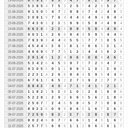
19-06-2026
6
7
9
2
2
9
5
5
4
7
2
6
2
8
9
7
7
20-06-2026
5
3
8
5
4
7
5
3
2
5
7
4
2
6
5
2
7
21-06-2026
9
1
5
0
5
4
7
2
9
8
8
7
4
2
4
8
3
22-06-2026
3
0
8
1
9
7
6
4
4
4
8
4
9
4
9
4
4
23-06-2026
7
4
3
0
3
2
3
5
9
9
9
5
8
4
4
9
4
24-06-2026
6
6
3
0
3
2
3
5
9
9
9
5
8
4
4
9
4
25-06-2026
0
0
3
1
4
2
6
8
9
4
4
5
9
5
4
4
8
26-06-2026
7
9
3
9
3
4
4
8
5
5
1
7
7
5
0
5
5
27-06-2026
4
5
4
4
8
3
9
3
8
1
9
8
6
5
3
1
4
28-06-2026
4
6
6
9
6
7
7
5
1
2
3
4
4
8
6
2
8
29-06-2026
3
9
1
4
5
1
3
4
9
6
6
0
8
8
4
6
1
30-06-2026
5
3
4
2
6
4
5
9
9
7
7
7
2
9
4
7
2
01-07-2026
9
3
0
5
5
0
1
1
8
9
8
1
0
1
3
9
3
02-07-2026
2
2
3
1
4
2
6
8
9
4
4
5
9
5
4
4
8
03-07-2026
6
7
6
1
7
6
5
2
2
7
9
9
2
2
7
7
5
04-07-2026
8
8
4
3
7
4
0
4
7
1
8
4
1
5
2
1
3
05-07-2026
1
1
8
2
1
5
3
8
1
0
1
2
8
1
6
0
6
06-07-2026
5
2
2
8
1
2
9
2
6
9
6
5
6
2
1
8
9
07-07-2026
2
5
0
7
7
2
4
6
5
8
4
5
7
3
0
8
8
08-07-2026
8
9
3
3
6
0
9
9
8
6
5
1
6
7
3
6
9
09-07-2026
7
2
5
9
5
8
3
2
3
7
1
3
8
2
8
7
6
10-07-2026
8
0
2
4
6
0
7
7
6
6
3
1
4
5
1
6
7
11-07-2026
2
5
7
7
5
6
9
6
1
1
2
9
6
6
6
1
7