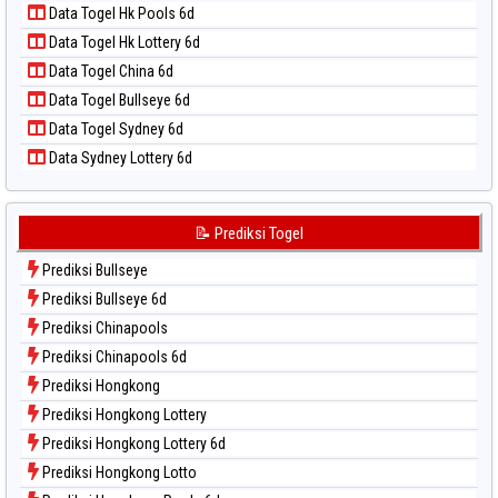
Data Togel Hk Pools 6d
Data Togel Nagoya
Data Togel Hk Lottery 6d
Data Togel North Carolina Day
Data Togel China 6d
Data Togel Pcso
Data Togel Bullseye 6d
Data Togel Sao Paulo
Data Togel Sydney 6d
Data Togel Singapore
Data Sydney Lottery 6d
Data Togel Sydney
Data Togel Sydney Lottery
Data Togel Sydney Lottery 6d
📝 Prediksi Togel
Data Togel Sydney Lotto
Prediksi Bullseye
Data Togel Sydney Pools 6d
Prediksi Bullseye 6d
Data Togel Taipei
Prediksi Chinapools
Data Togel Taiwan
Prediksi Chinapools 6d
Prediksi Hongkong
Prediksi Hongkong Lottery
Prediksi Hongkong Lottery 6d
Prediksi Hongkong Lotto