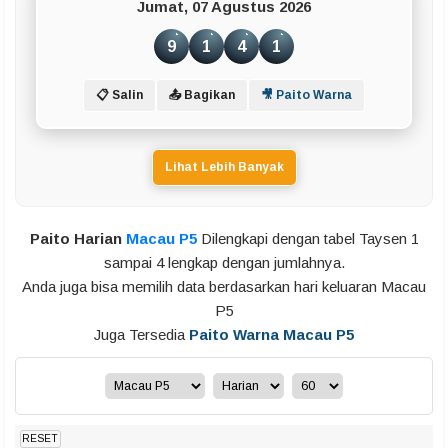
Jumat, 07 Agustus 2026
9
1
4
1
📋 Salin
📤 Bagikan
🎥 Paito Warna
Lihat Lebih Banyak
Paito Harian
Macau P5
Dilengkapi dengan tabel Taysen 1
sampai 4 lengkap dengan jumlahnya.
Anda juga bisa memilih data berdasarkan hari keluaran Macau
P5
Juga Tersedia
Paito Warna Macau P5
RESET