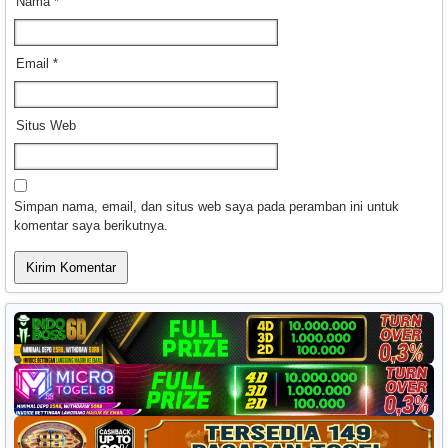
Nama
*
Email
*
Situs Web
Simpan nama, email, dan situs web saya pada peramban ini untuk
komentar saya berikutnya.