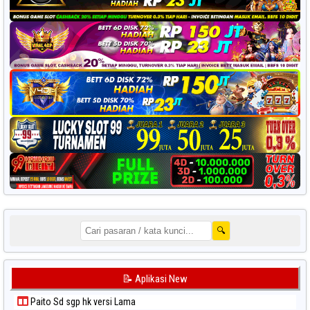
🔍
📝 Aplikasi New
Paito Sd sgp hk versi Lama