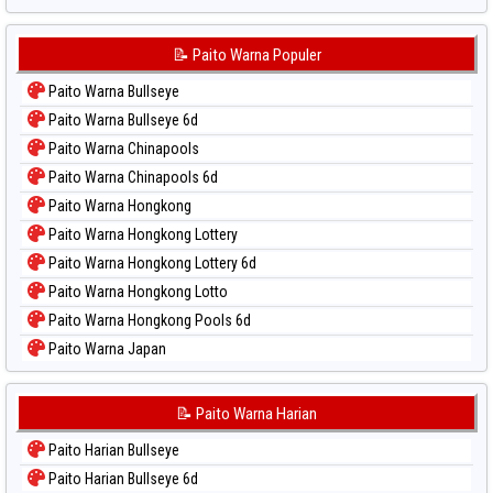
📝 Paito Warna Populer
Paito Warna Bullseye
Paito Warna Bullseye 6d
Paito Warna Chinapools
Paito Warna Chinapools 6d
Paito Warna Hongkong
Paito Warna Hongkong Lottery
Paito Warna Hongkong Lottery 6d
Paito Warna Hongkong Lotto
Paito Warna Hongkong Pools 6d
Paito Warna Japan
Paito Warna Japan 6d
Paito Warna Korea
📝 Paito Warna Harian
Paito Warna Kuda Lari
Paito Harian Bullseye
Paito Warna Magnum Cambodia
Paito Harian Bullseye 6d
Paito Warna Nagoya