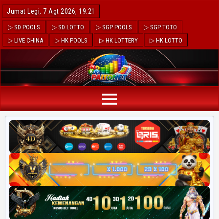
Jumat Legi, 7 Agt 2026, 19:21
▷ SD POOLS
▷ SD LOTTO
▷ SGP POOLS
▷ SGP TOTO
▷ LIVE CHINA
▷ HK POOLS
▷ HK LOTTERY
▷ HK LOTTO