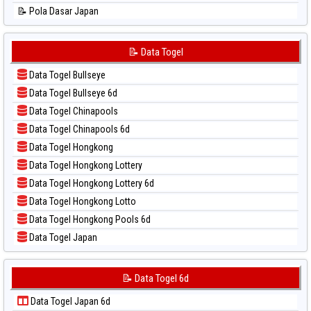
📊 Statistik Sydney
📝 Pola Dasar Japan
📊 Statistik Sydney Lottery
📝 Pola Dasar Japan 6d
📊 Statistik Sydney Lottery 6d
📝 Pola Dasar Korea
📝 Data Togel
📊 Statistik Sydney Lotto
📝 Pola Dasar Kuda Lari
📊 Statistik Sydney Pools 6d
Data Togel Bullseye
📝 Pola Dasar Magnum Cambodia
📊 Statistik Taipei
Data Togel Bullseye 6d
📝 Pola Dasar Nagoya
📊 Statistik Taiwan
Data Togel Chinapools
📝 Pola Dasar North Carolina Day
Data Togel Chinapools 6d
📝 Pola Dasar Pcso
Data Togel Hongkong
📝 Pola Dasar Sao Paulo
Data Togel Hongkong Lottery
📝 Pola Dasar Singapore
Data Togel Hongkong Lottery 6d
📝 Pola Dasar Sydney
Data Togel Hongkong Lotto
📝 Pola Dasar Sydney Lottery
Data Togel Hongkong Pools 6d
📝 Pola Dasar Sydney Lottery 6d
Data Togel Japan
📝 Pola Dasar Sydney Lotto
Data Togel Japan 6d
📝 Pola Dasar Sydney Pools 6d
Data Togel Korea
📝 Data Togel 6d
📝 Pola Dasar Taipei
Data Togel Kuda Lari
📝 Pola Dasar Taiwan
Data Togel Japan 6d
Data Togel Magnum Cambodia