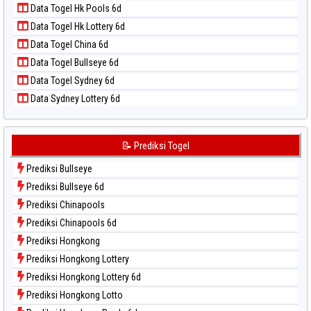
Data Togel Hk Pools 6d
Data Togel Nagoya
Data Togel Hk Lottery 6d
Data Togel North Carolina Day
Data Togel China 6d
Data Togel Pcso
Data Togel Bullseye 6d
Data Togel Sao Paulo
Data Togel Sydney 6d
Data Togel Singapore
Data Sydney Lottery 6d
Data Togel Sydney
Data Togel Sydney Lottery
Data Togel Sydney Lottery 6d
📝 Prediksi Togel
Data Togel Sydney Lotto
Prediksi Bullseye
Data Togel Sydney Pools 6d
Prediksi Bullseye 6d
Data Togel Taipei
Prediksi Chinapools
Data Togel Taiwan
Prediksi Chinapools 6d
Prediksi Hongkong
Prediksi Hongkong Lottery
Prediksi Hongkong Lottery 6d
Prediksi Hongkong Lotto