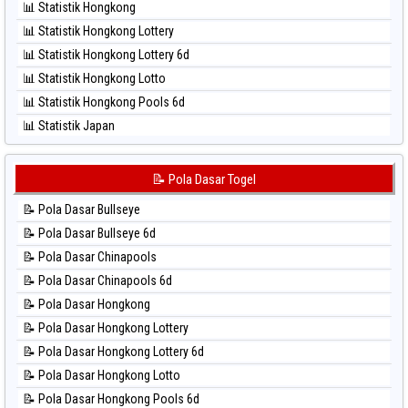
📊 Statistik Hongkong
⚽ Bola Hitam Sao Paulo
📊 Statistik Hongkong Lottery
⚽ Bola Hitam Singapore
📊 Statistik Hongkong Lottery 6d
⚽ Bola Hitam Sydney
📊 Statistik Hongkong Lotto
⚽ Bola Hitam Sydney Lottery
📊 Statistik Hongkong Pools 6d
⚽ Bola Hitam Sydney Lottery 6d
📊 Statistik Japan
⚽ Bola Hitam Sydney Lotto
📊 Statistik Japan 6d
⚽ Bola Hitam Sydney Pools 6d
📊 Statistik Korea
📝 Pola Dasar Togel
⚽ Bola Hitam Taipei
📊 Statistik Kuda Lari
⚽ Bola Hitam Taiwan
📝 Pola Dasar Bullseye
📊 Statistik Magnum Cambodia
📝 Pola Dasar Bullseye 6d
📊 Statistik Nagoya
📝 Pola Dasar Chinapools
📊 Statistik New York Midday
📝 Pola Dasar Chinapools 6d
📊 Statistik North Carolina Day
📝 Pola Dasar Hongkong
📊 Statistik Pcso
📝 Pola Dasar Hongkong Lottery
📊 Statistik Pennsylvania Day
📝 Pola Dasar Hongkong Lottery 6d
📊 Statistik Sao Paulo
📝 Pola Dasar Hongkong Lotto
📊 Statistik Singapore
📝 Pola Dasar Hongkong Pools 6d