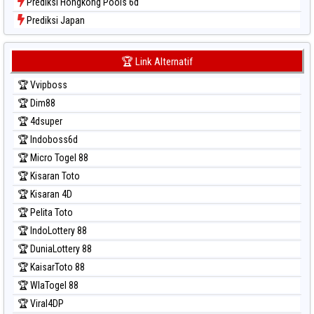
Prediksi Hongkong Pools 6d
Prediksi Japan
Prediksi Japan 6d
Prediksi Korea
🏆 Link Alternatif
Prediksi Kuda Lari
🏆 Vvipboss
Prediksi Magnum Cambodia
🏆 Dim88
Prediksi Nagoya
🏆 4dsuper
Prediksi North Carolina Day
🏆 Indoboss6d
Prediksi Pcso
🏆 Micro Togel 88
Prediksi Sao Paulo
🏆 Kisaran Toto
Prediksi Singapore
🏆 Kisaran 4D
Prediksi Sydney
🏆 Pelita Toto
Prediksi Sydney Lottery
🏆 IndoLottery 88
Prediksi Sydney Lottery 6d
🏆 DuniaLottery 88
Prediksi Sydney Lotto
🏆 KaisarToto 88
Prediksi Sydney Pools 6d
🏆 WlaTogel 88
Prediksi Taipei
🏆 Viral4DP
Prediksi Taiwan