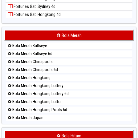
Paito Harian Sao Paulo
Fortunes Gab Sydney 4d
Paito Harian Singapore
Fortunes Gab Hongkong 4d
Paito Harian Sydney
Paito Harian Sydney Lottery
Paito Harian Sydney Lottery 6d
⚽ Bola Merah
Paito Harian Sydney Lotto
⚽ Bola Merah Bullseye
Paito Harian Sydney Pools 6d
⚽ Bola Merah Bullseye 6d
Paito Harian Taipei
⚽ Bola Merah Chinapools
Paito Harian Taiwan
⚽ Bola Merah Chinapools 6d
⚽ Bola Merah Hongkong
⚽ Bola Merah Hongkong Lottery
⚽ Bola Merah Hongkong Lottery 6d
⚽ Bola Merah Hongkong Lotto
⚽ Bola Merah Hongkong Pools 6d
⚽ Bola Merah Japan
⚽ Bola Merah Japan 6d
⚽ Bola Merah Korea
⚽ Bola Hitam