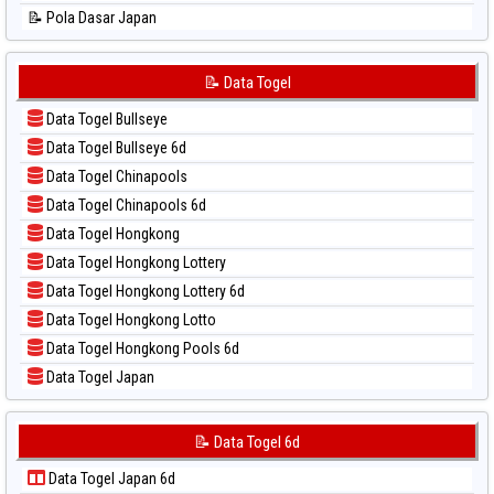
📊 Statistik Sydney
📝 Pola Dasar Japan
📊 Statistik Sydney Lottery
📝 Pola Dasar Japan 6d
📊 Statistik Sydney Lottery 6d
📝 Pola Dasar Korea
📝 Data Togel
📊 Statistik Sydney Lotto
📝 Pola Dasar Kuda Lari
📊 Statistik Sydney Pools 6d
Data Togel Bullseye
📝 Pola Dasar Magnum Cambodia
📊 Statistik Taipei
Data Togel Bullseye 6d
📝 Pola Dasar Nagoya
📊 Statistik Taiwan
Data Togel Chinapools
📝 Pola Dasar North Carolina Day
Data Togel Chinapools 6d
📝 Pola Dasar Pcso
Data Togel Hongkong
📝 Pola Dasar Sao Paulo
Data Togel Hongkong Lottery
📝 Pola Dasar Singapore
Data Togel Hongkong Lottery 6d
📝 Pola Dasar Sydney
Data Togel Hongkong Lotto
📝 Pola Dasar Sydney Lottery
Data Togel Hongkong Pools 6d
📝 Pola Dasar Sydney Lottery 6d
Data Togel Japan
📝 Pola Dasar Sydney Lotto
Data Togel Japan 6d
📝 Pola Dasar Sydney Pools 6d
Data Togel Korea
📝 Data Togel 6d
📝 Pola Dasar Taipei
Data Togel Kuda Lari
📝 Pola Dasar Taiwan
Data Togel Japan 6d
Data Togel Magnum Cambodia