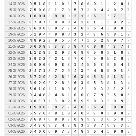
14-07-2026
0
5
1
8
9
1
0
1
7
8
6
0
1
1
2
8
1
15-07-2026
7
5
0
8
8
1
7
8
5
7
3
0
4
4
0
7
7
16-07-2026
1
6
9
3
3
9
0
9
2
1
3
6
1
7
7
1
8
17-07-2026
3
7
9
7
7
0
0
0
4
2
6
1
1
2
9
2
2
18-07-2026
3
6
0
0
0
9
7
7
4
8
3
6
4
1
9
8
8
19-07-2026
5
1
9
4
4
8
9
8
3
1
4
3
6
9
8
1
9
20-07-2026
4
8
9
2
2
9
5
5
4
7
2
6
2
8
9
7
7
21-07-2026
0
6
0
9
9
3
3
6
8
7
6
8
8
7
3
7
1
22-07-2026
1
1
2
8
1
2
9
2
6
9
6
5
6
2
1
8
9
23-07-2026
3
9
2
2
4
2
1
3
7
0
7
5
0
5
2
0
2
24-07-2026
5
0
9
6
6
9
8
8
1
4
5
6
3
9
6
4
1
25-07-2026
3
4
7
1
8
7
2
9
4
3
7
4
5
9
9
3
3
26-07-2026
6
7
2
9
2
2
8
1
6
3
9
5
3
8
1
3
4
27-07-2026
8
9
2
9
2
2
8
1
6
3
9
5
3
8
1
3
4
28-07-2026
5
6
1
0
1
1
8
9
8
2
1
0
3
3
3
2
5
29-07-2026
0
4
4
8
3
4
6
1
0
0
0
7
9
7
5
0
5
30-07-2026
8
8
3
7
1
3
8
2
5
9
5
8
3
2
0
9
9
31-07-2026
1
5
0
0
0
9
7
7
4
8
3
6
4
1
9
8
8
01-08-2026
6
5
7
6
4
8
1
9
4
0
4
3
0
3
9
0
9
02-08-2026
8
6
8
7
6
8
8
7
0
9
9
3
3
6
5
9
5
03-08-2026
0
4
3
6
9
3
4
7
8
3
2
8
7
6
3
3
6
04-08-2026
6
4
0
0
0
9
7
7
4
8
3
6
4
1
9
8
8