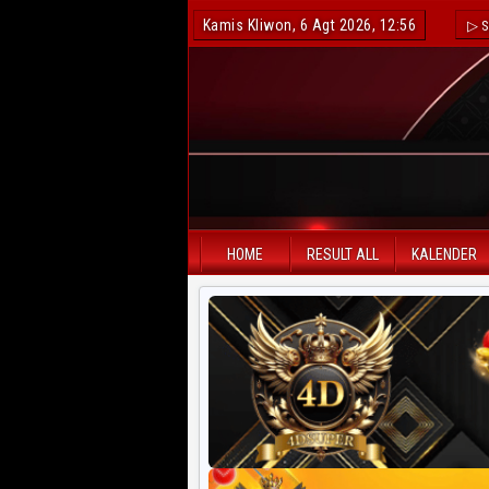
Kamis Kliwon, 6 Agt 2026, 12:56
▷ S
HOME
RESULT ALL
KALENDER