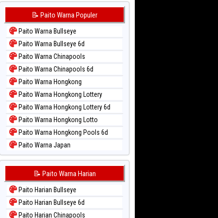
📝 Paito Warna Populer
Paito Warna Bullseye
Paito Warna Bullseye 6d
Paito Warna Chinapools
Paito Warna Chinapools 6d
Paito Warna Hongkong
Paito Warna Hongkong Lottery
Paito Warna Hongkong Lottery 6d
Paito Warna Hongkong Lotto
Paito Warna Hongkong Pools 6d
Paito Warna Japan
Paito Warna Japan 6d
Paito Warna Korea
📝 Paito Warna Harian
Paito Warna Kuda Lari
Paito Harian Bullseye
Paito Warna Magnum Cambodia
Paito Harian Bullseye 6d
Paito Warna Nagoya
Paito Harian Chinapools