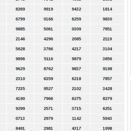
8269
9919
9432
1814
6799
0166
6259
9830
9885
5061
0309
7851
2146
4296
2085
2119
5628
3766
4217
3104
9896
5116
9879
3856
9629
8762
9837
9198
2310
6359
6218
7857
7235
9527
2102
3428
4190
7966
6275
8279
9299
2571
3715
6251
0713
2979
1142
5943
8491
2981
4317
1998