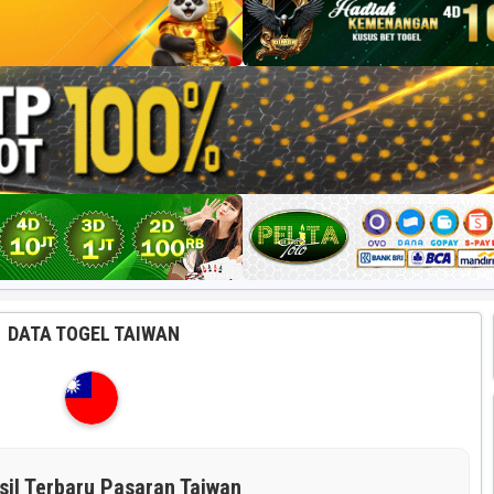
DATA TOGEL TAIWAN
sil Terbaru Pasaran Taiwan