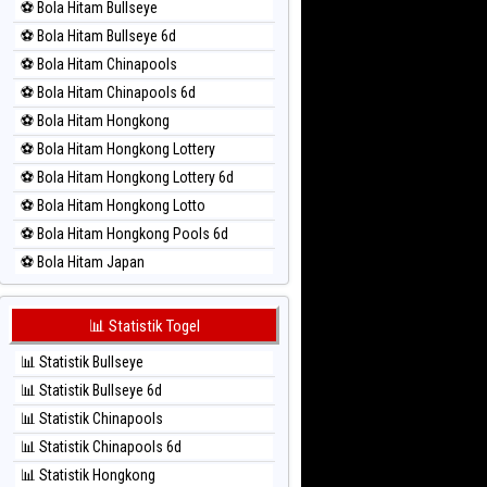
⚽ Bola Hitam Bullseye
⚽ Bola Merah Magnum Cambodia
⚽ Bola Hitam Bullseye 6d
⚽ Bola Merah Nagoya
⚽ Bola Hitam Chinapools
⚽ Bola Merah North Carolina Day
⚽ Bola Hitam Chinapools 6d
⚽ Bola Merah Pcso
⚽ Bola Hitam Hongkong
⚽ Bola Merah Sao Paulo
⚽ Bola Hitam Hongkong Lottery
⚽ Bola Merah Singapore
⚽ Bola Hitam Hongkong Lottery 6d
⚽ Bola Merah Sydney
⚽ Bola Hitam Hongkong Lotto
⚽ Bola Merah Sydney Lottery
⚽ Bola Hitam Hongkong Pools 6d
⚽ Bola Merah Sydney Lottery 6d
⚽ Bola Hitam Japan
⚽ Bola Merah Sydney Lotto
⚽ Bola Hitam Japan 6d
⚽ Bola Merah Sydney Pools 6d
⚽ Bola Hitam Korea
📊 Statistik Togel
⚽ Bola Merah Taipei
⚽ Bola Hitam Kuda Lari
⚽ Bola Merah Taiwan
📊 Statistik Bullseye
⚽ Bola Hitam Magnum Cambodia
📊 Statistik Bullseye 6d
⚽ Bola Hitam Nagoya
📊 Statistik Chinapools
⚽ Bola Hitam North Carolina Day
📊 Statistik Chinapools 6d
⚽ Bola Hitam Pcso
📊 Statistik Hongkong