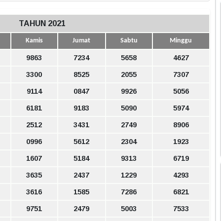
TAHUN 2021
Kamis
Jumat
Sabtu
Minggu
9863
7234
5658
4627
3300
8525
2055
7307
9114
0847
9926
5056
6181
9183
5090
5974
2512
3431
2749
8906
0996
5612
2304
1923
1607
5184
9313
6719
3635
2437
1229
4293
3616
1585
7286
6821
9751
2479
5003
7533