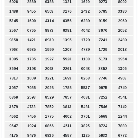
6926
2869
0386
1321
1620
0273
8092
1488
9455
6503
3176
2432
5785
3380
5345
1690
4314
6356
6289
9159
2969
2567
0765
8873
0381
4042
3070
2052
9358
1421
8930
1395
1729
7241
2489
7963
6985
1999
1208
4789
1729
3018
3095
1785
1927
5923
1108
5173
1954
8694
2198
2063
2261
0048
3352
1306
7813
1009
3221
1693
0268
7746
4963
3957
7955
2928
1788
5537
0975
4740
6869
2593
8529
7857
4681
7252
4541
3679
4733
7852
3813
5481
7546
7142
4662
7456
1775
4002
3701
5668
1244
9647
1924
0866
4511
3825
8724
7880
4175
8476
6836
4597
1125
5933
6772