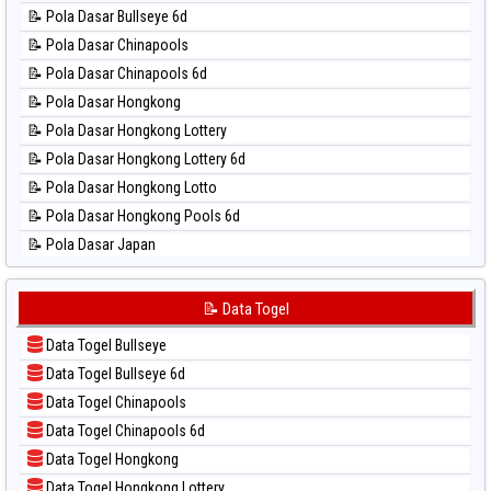
📊 Statistik Magnum Cambodia
📝 Pola Dasar Bullseye 6d
📊 Statistik Nagoya
📝 Pola Dasar Chinapools
📊 Statistik New York Midday
📝 Pola Dasar Chinapools 6d
📊 Statistik North Carolina Day
📝 Pola Dasar Hongkong
📊 Statistik Pcso
📝 Pola Dasar Hongkong Lottery
📊 Statistik Pennsylvania Day
📝 Pola Dasar Hongkong Lottery 6d
📊 Statistik Sao Paulo
📝 Pola Dasar Hongkong Lotto
📊 Statistik Singapore
📝 Pola Dasar Hongkong Pools 6d
📊 Statistik Sydney
📝 Pola Dasar Japan
📊 Statistik Sydney Lottery
📝 Pola Dasar Japan 6d
📊 Statistik Sydney Lottery 6d
📝 Pola Dasar Korea
📝 Data Togel
📊 Statistik Sydney Lotto
📝 Pola Dasar Kuda Lari
📊 Statistik Sydney Pools 6d
Data Togel Bullseye
📝 Pola Dasar Magnum Cambodia
📊 Statistik Taipei
Data Togel Bullseye 6d
📝 Pola Dasar Nagoya
📊 Statistik Taiwan
Data Togel Chinapools
📝 Pola Dasar North Carolina Day
Data Togel Chinapools 6d
📝 Pola Dasar Pcso
Data Togel Hongkong
📝 Pola Dasar Sao Paulo
Data Togel Hongkong Lottery