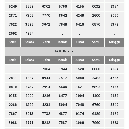
5249
6558
6301
5760
4155
0032
1354
2871
7302
7740
8642
4249
1600
8090
7622
3898
3041
7848
0416
6876
8372
2692
4284
.
.
.
.
.
Senin
Selasa
Rabu
Kamis
Jumat
Sabtu
Minggu
TAHUN 2025
Senin
Selasa
Rabu
Kamis
Jumat
Sabtu
Minggu
.
.
7304
1944
1520
8860
4054
2833
1887
0933
7537
5080
2482
3685
0810
2732
2993
5646
3621
5892
6127
9355
8929
4216
6477
3994
1190
8158
2268
1388
4231
5004
7049
6760
5540
7867
8013
7732
4877
9174
6189
5129
3988
6771
5212
7587
1066
7960
1883