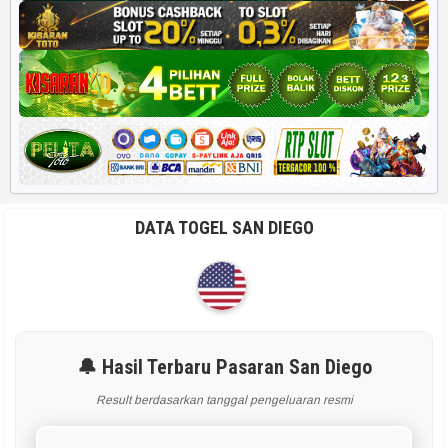
DATA TOGEL SAN DIEGO
🔔 Hasil Terbaru Pasaran San Diego
Result berdasarkan tanggal pengeluaran resmi