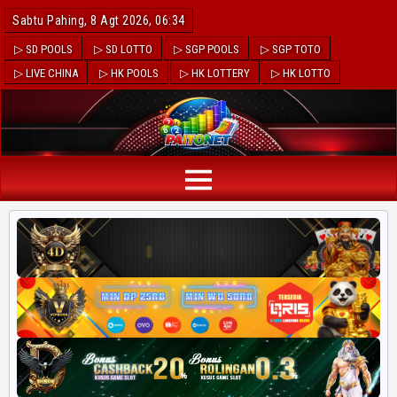
Sabtu Pahing, 8 Agt 2026, 06:34
▷ SD POOLS
▷ SD LOTTO
▷ SGP POOLS
▷ SGP TOTO
▷ LIVE CHINA
▷ HK POOLS
▷ HK LOTTERY
▷ HK LOTTO