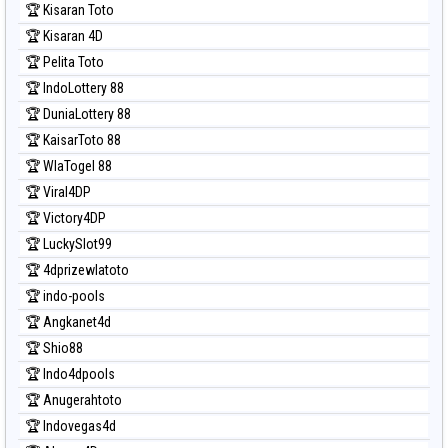
🏆 Kisaran Toto
Prediksi Singapore
🏆 Kisaran 4D
Prediksi Sydney
🏆 Pelita Toto
Prediksi Sydney Lottery
🏆 IndoLottery 88
Prediksi Sydney Lottery 6d
🏆 DuniaLottery 88
Prediksi Sydney Lotto
🏆 KaisarToto 88
Prediksi Sydney Pools 6d
🏆 WlaTogel 88
Prediksi Taipei
🏆 Viral4DP
Prediksi Taiwan
🏆 Victory4DP
🏆 LuckySlot99
🏆 4dprizewlatoto
🏆 indo-pools
🏆 Angkanet4d
🏆 Shio88
🏆 Indo4dpools
🏆 Anugerahtoto
🏆 Indovegas4d