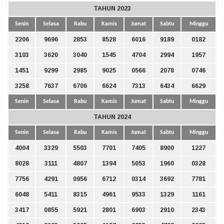
TAHUN 2023
Senin
Selasa
Rabu
Kamis
Jumat
Sabtu
Minggu
2206
9696
2853
8528
6016
9189
0182
3103
3620
3040
1545
4704
2994
1957
1451
9299
2985
9025
0566
2078
0746
3258
7637
6706
6624
7313
6434
6629
Senin
Selasa
Rabu
Kamis
Jumat
Sabtu
Minggu
TAHUN 2024
Senin
Selasa
Rabu
Kamis
Jumat
Sabtu
Minggu
4004
3329
5503
7701
7405
8900
1227
8028
3111
4807
1394
5053
1960
0328
7756
4291
0956
6712
0314
3692
7781
6048
5411
8315
4961
9533
1329
1161
3417
0855
5921
2801
6903
2910
2343