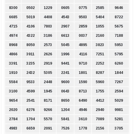
8300
0502
1229
0605
0775
2585
9646
6685
5019
4408
4543
9503
5404
8722
4715
4106
7803
2907
2859
1055
5675
4974
4322
3186
6613
0037
2160
7188
8968
8050
2573
5045
4895
3823
5953
4866
3911
2626
1996
4116
7251
5795
3391
3235
2919
9441
9710
2252
6260
1910
2432
5305
2241
1801
8287
1844
5584
9533
2448
9600
1590
5960
7267
3100
4599
1945
0643
8713
1755
2594
9654
2541
8171
8650
6490
4412
5029
2020
6276
9266
1204
4946
2940
9981
2784
1704
5570
5841
3610
7089
5281
4983
6659
2091
7526
1778
2156
3705