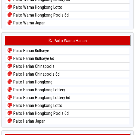
Paito Warna Hongkong Lotto
Paito Warna Hongkong Pools 6d
Paito Warna Japan
Paito Warna Japan 6d
Paito Warna Korea
📝 Paito Warna Harian
Paito Warna Kuda Lari
Paito Harian Bullseye
Paito Warna Magnum Cambodia
Paito Harian Bullseye 6d
Paito Warna Nagoya
Paito Harian Chinapools
Paito Warna New York Midday
Paito Harian Chinapools 6d
Paito Warna North Carolina Day
Paito Harian Hongkong
Paito Warna Pcso
Paito Harian Hongkong Lottery
Paito Warna Pennsylvania Day
Paito Harian Hongkong Lottery 6d
Paito Warna Sao Paulo
Paito Harian Hongkong Lotto
Paito Warna Singapore
Paito Harian Hongkong Pools 6d
Paito Warna Sydney
Paito Harian Japan
Paito Warna Sydney Lottery
Paito Harian Japan 6d
Paito Warna Sydney Lottery 6d