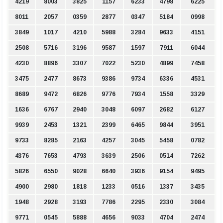
4219
8003
3825
1157
6233
4798
6225
8011
2057
0359
2877
0347
5184
0998
3849
1017
4210
5988
3284
9633
4151
2508
5716
3196
9587
1597
7911
6044
4230
8896
3307
7022
5230
4899
7458
3475
2477
8673
9386
9734
6336
4531
8689
9472
6826
9776
7934
1558
3329
1636
6767
2940
3048
6097
2682
6127
9939
2453
1321
2399
6465
9844
3951
9733
8285
2163
4257
3045
5458
0782
4376
7653
4793
3639
2506
0514
7262
5826
6550
9028
6640
3936
9154
9495
4900
2980
1818
1233
0516
1337
3435
1948
2928
3193
7786
2295
2330
3084
9771
0545
5888
4656
9033
4704
2474