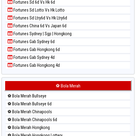
Paito Warna Sydney Pools 6d
Fortunes Sd 6d Vs Hk 6d
Paito Harian Magnum Cambodia
Paito Warna Taipei
Fortunes Sd Lotto Vs Hk Lotto
Paito Harian Nagoya
Paito Warna Taiwan
Fortunes Sd Ltry6d Vs Hk Ltry6d
Paito Harian New York Midday
Fortunes China 6d Vs Japan 6d
Paito Harian North Carolina Day
Fortunes Sydney | Sgp | Hongkong
Paito Harian Pcso
Fortunes Gab Sydney 6d
Paito Harian Pennsylvania Day
Fortunes Gab Hongkong 6d
Paito Harian Sao Paulo
Fortunes Gab Sydney 4d
Paito Harian Singapore
Fortunes Gab Hongkong 4d
Paito Harian Sydney
Paito Harian Sydney Lottery
Paito Harian Sydney Lottery 6d
⚽ Bola Merah
Paito Harian Sydney Lotto
⚽ Bola Merah Bullseye
Paito Harian Sydney Pools 6d
⚽ Bola Merah Bullseye 6d
Paito Harian Taipei
⚽ Bola Merah Chinapools
Paito Harian Taiwan
⚽ Bola Merah Chinapools 6d
⚽ Bola Merah Hongkong
⚽ Bola Merah Hongkong Lottery