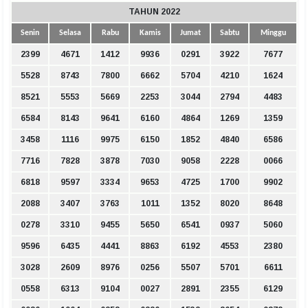
TAHUN 2022
Senin
Selasa
Rabu
Kamis
Jumat
Sabtu
Minggu
2399
4671
1412
9936
0291
3922
7677
5528
8743
7800
6662
5704
4210
1624
8521
5553
5669
2253
3044
2794
4483
6584
8143
9641
6160
4864
1269
1359
3458
1116
9975
6150
1852
4840
6586
7716
7828
3878
7030
9058
2228
0066
6818
9597
3334
9653
4725
1700
9902
2088
3407
3763
1011
1352
8020
8648
0278
3310
9455
5650
6541
0937
5060
9596
6435
4441
8863
6192
4553
2380
3028
2609
8976
0256
5507
5701
6611
0558
6313
9104
0027
2891
2355
6129