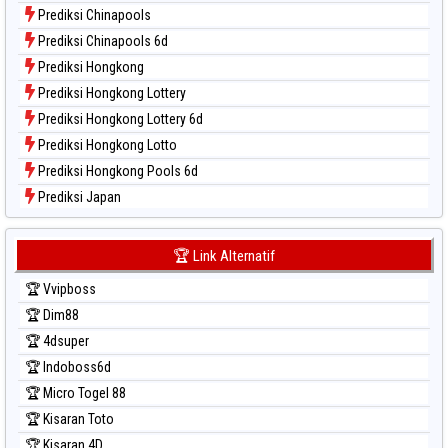
Data Togel Taipei
Prediksi Chinapools
Data Togel Taiwan
Prediksi Chinapools 6d
Prediksi Hongkong
Prediksi Hongkong Lottery
Prediksi Hongkong Lottery 6d
Prediksi Hongkong Lotto
Prediksi Hongkong Pools 6d
Prediksi Japan
Prediksi Japan 6d
Prediksi Korea
🏆 Link Alternatif
Prediksi Kuda Lari
🏆 Vvipboss
Prediksi Magnum Cambodia
🏆 Dim88
Prediksi Nagoya
🏆 4dsuper
Prediksi North Carolina Day
🏆 Indoboss6d
Prediksi Pcso
🏆 Micro Togel 88
Prediksi Sao Paulo
🏆 Kisaran Toto
Prediksi Singapore
🏆 Kisaran 4D