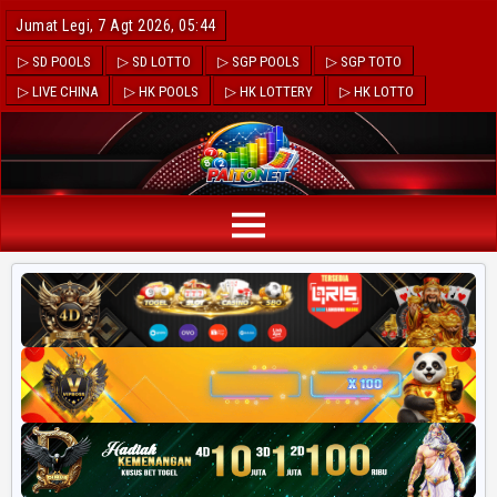
Jumat Legi, 7 Agt 2026, 05:44
▷ SD POOLS
▷ SD LOTTO
▷ SGP POOLS
▷ SGP TOTO
▷ LIVE CHINA
▷ HK POOLS
▷ HK LOTTERY
▷ HK LOTTO