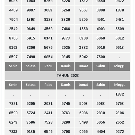
6086
1064
6258
6226
1532
8654
0872
4409
9097
3083
6268
9563
0808
1838
7904
1393
8128
3326
5205
4561
6431
2542
9649
4568
7466
1558
4003
5509
8705
5915
0341
9373
6300
5060
5012
9163
8206
5676
2025
3882
9016
9613
8597
7498
0854
0345
5942
7500
.
Senin
Selasa
Rabu
Kamis
Jumat
Sabtu
Minggu
TAHUN 2023
Senin
Selasa
Rabu
Kamis
Jumat
Sabtu
Minggu
.
.
.
.
.
.
1832
7821
5205
2981
5745
5093
5083
6753
8590
5724
2431
9763
6986
2830
2306
6243
3596
7528
0290
5498
6056
2652
7833
9135
6546
0798
0965
4404
9272