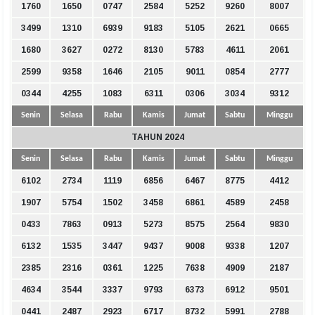
1760
1650
0747
2584
5252
9260
8007
3499
1310
6939
9183
5105
2621
0665
1680
3627
0272
8130
5783
4611
2061
2599
9358
1646
2105
9011
0854
2777
0344
4255
1083
6311
0306
3034
9312
Senin
Selasa
Rabu
Kamis
Jumat
Sabtu
Minggu
TAHUN 2024
Senin
Selasa
Rabu
Kamis
Jumat
Sabtu
Minggu
6102
2734
1119
6856
6467
8775
4412
1907
5754
1502
3458
6861
4589
2458
0433
7863
0913
5273
8575
2564
9830
6132
1535
3447
9437
9008
9338
1207
2385
2316
0361
1225
7638
4909
2187
4634
3544
3337
9793
6373
6912
9501
0441
2487
2923
6717
8732
5991
2788