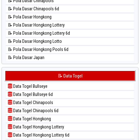
📝 Pola Dasar Chinapools
📊 Statistik New York Midday
📝 Pola Dasar Chinapools 6d
📊 Statistik North Carolina Day
📝 Pola Dasar Hongkong
📊 Statistik Pcso
📝 Pola Dasar Hongkong Lottery
📊 Statistik Pennsylvania Day
📝 Pola Dasar Hongkong Lottery 6d
📊 Statistik Sao Paulo
📝 Pola Dasar Hongkong Lotto
📊 Statistik Singapore
📝 Pola Dasar Hongkong Pools 6d
📊 Statistik Sydney
📝 Pola Dasar Japan
📊 Statistik Sydney Lottery
📝 Pola Dasar Japan 6d
📊 Statistik Sydney Lottery 6d
📝 Pola Dasar Korea
📝 Data Togel
📊 Statistik Sydney Lotto
📝 Pola Dasar Kuda Lari
📊 Statistik Sydney Pools 6d
Data Togel Bullseye
📝 Pola Dasar Magnum Cambodia
📊 Statistik Taipei
Data Togel Bullseye 6d
📝 Pola Dasar Nagoya
📊 Statistik Taiwan
Data Togel Chinapools
📝 Pola Dasar North Carolina Day
Data Togel Chinapools 6d
📝 Pola Dasar Pcso
Data Togel Hongkong
📝 Pola Dasar Sao Paulo
Data Togel Hongkong Lottery
📝 Pola Dasar Singapore
Data Togel Hongkong Lottery 6d
📝 Pola Dasar Sydney