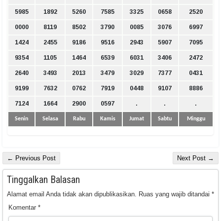
5985
1892
5260
7585
3325
0658
2520
0000
8119
8502
3790
0085
3076
6997
1424
2455
9186
9516
2943
5907
7095
9354
1105
1464
6539
6031
3406
2472
2640
3493
2013
3479
3029
7377
0431
9199
7632
0762
7919
0448
9107
8886
7124
1664
2900
0597
.
.
.
Senin
Selasa
Rabu
Kamis
Jumat
Sabtu
Minggu
← Previous Post
Next Post →
Tinggalkan Balasan
Alamat email Anda tidak akan dipublikasikan.
Ruas yang wajib ditandai
*
Komentar
*