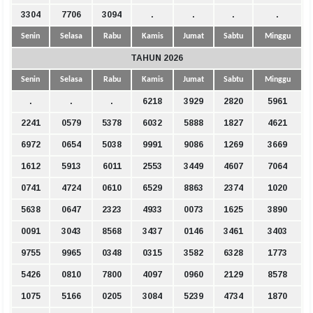
3304
7706
3094
.
.
.
.
Senin
Selasa
Rabu
Kamis
Jumat
Sabtu
Minggu
TAHUN 2026
Senin
Selasa
Rabu
Kamis
Jumat
Sabtu
Minggu
.
.
.
6218
3929
2820
5961
2241
0579
5378
6032
5888
1827
4621
6972
0654
5038
9991
9086
1269
3669
1612
5913
6011
2553
3449
4607
7064
0741
4724
0610
6529
8863
2374
1020
5638
0647
2323
4933
0073
1625
3890
0091
3043
8568
3437
0146
3461
3403
9755
9965
0348
0315
3582
6328
1773
5426
0810
7800
4097
0960
2129
8578
1075
5166
0205
3084
5239
4734
1870