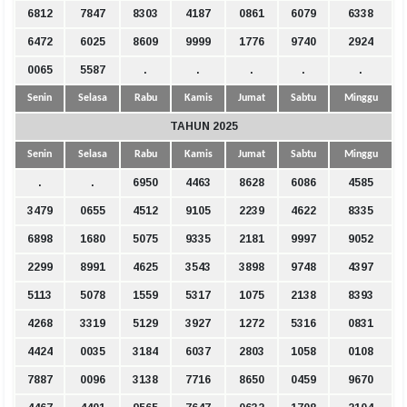
6812
7847
8303
4187
0861
6079
6338
6472
6025
8609
9999
1776
9740
2924
0065
5587
.
.
.
.
.
Senin
Selasa
Rabu
Kamis
Jumat
Sabtu
Minggu
TAHUN 2025
Senin
Selasa
Rabu
Kamis
Jumat
Sabtu
Minggu
.
.
6950
4463
8628
6086
4585
3479
0655
4512
9105
2239
4622
8335
6898
1680
5075
9335
2181
9997
9052
2299
8991
4625
3543
3898
9748
4397
5113
5078
1559
5317
1075
2138
8393
4268
3319
5129
3927
1272
5316
0831
4424
0035
3184
6037
2803
1058
0108
7887
0096
3138
7716
8650
0459
9670