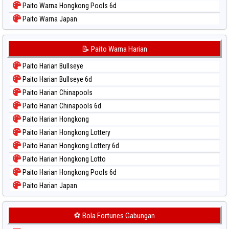
Paito Warna Hongkong Pools 6d
Paito Warna Japan
Paito Warna Japan 6d
Paito Warna Korea
📝 Paito Warna Harian
Paito Warna Kuda Lari
Paito Harian Bullseye
Paito Warna Magnum Cambodia
Paito Harian Bullseye 6d
Paito Warna Nagoya
Paito Harian Chinapools
Paito Warna New York Midday
Paito Harian Chinapools 6d
Paito Warna North Carolina Day
Paito Harian Hongkong
Paito Warna Pcso
Paito Harian Hongkong Lottery
Paito Warna Pennsylvania Day
Paito Harian Hongkong Lottery 6d
Paito Warna Sao Paulo
Paito Harian Hongkong Lotto
Paito Warna Singapore
Paito Harian Hongkong Pools 6d
Paito Warna Sydney
Paito Harian Japan
Paito Warna Sydney Lottery
Paito Harian Japan 6d
Paito Warna Sydney Lottery 6d
Paito Harian Korea
⚽ Bola Fortunes Gabungan
Paito Warna Sydney Lotto
Paito Harian Kuda Lari