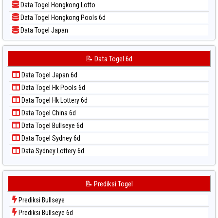
Data Togel Hongkong Lotto
📝 Pola Dasar Sydney Lottery
Data Togel Hongkong Pools 6d
📝 Pola Dasar Sydney Lottery 6d
Data Togel Japan
📝 Pola Dasar Sydney Lotto
Data Togel Japan 6d
📝 Pola Dasar Sydney Pools 6d
Data Togel Korea
📝 Data Togel 6d
📝 Pola Dasar Taipei
Data Togel Kuda Lari
📝 Pola Dasar Taiwan
Data Togel Japan 6d
Data Togel Magnum Cambodia
Data Togel Hk Pools 6d
Data Togel Nagoya
Data Togel Hk Lottery 6d
Data Togel North Carolina Day
Data Togel China 6d
Data Togel Pcso
Data Togel Bullseye 6d
Data Togel Sao Paulo
Data Togel Sydney 6d
Data Togel Singapore
Data Sydney Lottery 6d
Data Togel Sydney
Data Togel Sydney Lottery
Data Togel Sydney Lottery 6d
📝 Prediksi Togel
Data Togel Sydney Lotto
Prediksi Bullseye
Data Togel Sydney Pools 6d
Prediksi Bullseye 6d