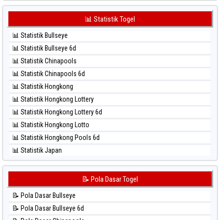
⚽ Bola Hitam Japan 6d
⚽ Bola Merah Sydney Pools 6d
⚽ Bola Hitam Korea
📊 Statistik Togel
⚽ Bola Merah Taipei
⚽ Bola Hitam Kuda Lari
⚽ Bola Merah Taiwan
📊 Statistik Bullseye
⚽ Bola Hitam Magnum Cambodia
📊 Statistik Bullseye 6d
⚽ Bola Hitam Nagoya
📊 Statistik Chinapools
⚽ Bola Hitam North Carolina Day
📊 Statistik Chinapools 6d
⚽ Bola Hitam Pcso
📊 Statistik Hongkong
⚽ Bola Hitam Sao Paulo
📊 Statistik Hongkong Lottery
⚽ Bola Hitam Singapore
📊 Statistik Hongkong Lottery 6d
⚽ Bola Hitam Sydney
📊 Statistik Hongkong Lotto
⚽ Bola Hitam Sydney Lottery
📊 Statistik Hongkong Pools 6d
⚽ Bola Hitam Sydney Lottery 6d
📊 Statistik Japan
⚽ Bola Hitam Sydney Lotto
📊 Statistik Japan 6d
⚽ Bola Hitam Sydney Pools 6d
📊 Statistik Korea
📝 Pola Dasar Togel
⚽ Bola Hitam Taipei
📊 Statistik Kuda Lari
⚽ Bola Hitam Taiwan
📝 Pola Dasar Bullseye
📊 Statistik Magnum Cambodia
📝 Pola Dasar Bullseye 6d
📊 Statistik Nagoya