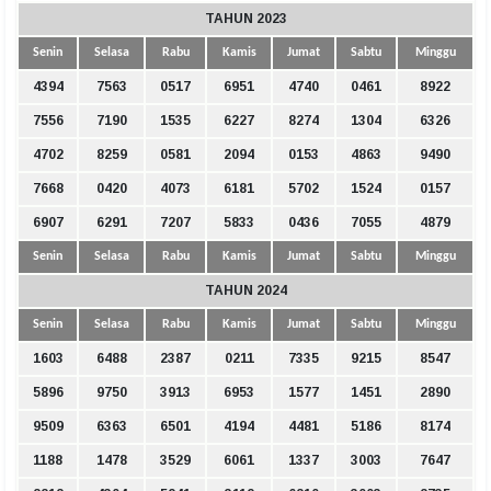
TAHUN 2023
Senin
Selasa
Rabu
Kamis
Jumat
Sabtu
Minggu
4394
7563
0517
6951
4740
0461
8922
7556
7190
1535
6227
8274
1304
6326
4702
8259
0581
2094
0153
4863
9490
7668
0420
4073
6181
5702
1524
0157
6907
6291
7207
5833
0436
7055
4879
Senin
Selasa
Rabu
Kamis
Jumat
Sabtu
Minggu
TAHUN 2024
Senin
Selasa
Rabu
Kamis
Jumat
Sabtu
Minggu
1603
6488
2387
0211
7335
9215
8547
5896
9750
3913
6953
1577
1451
2890
9509
6363
6501
4194
4481
5186
8174
1188
1478
3529
6061
1337
3003
7647