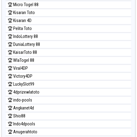
Prediksi Pcso
🏆 Micro Togel 88
Prediksi Sao Paulo
🏆 Kisaran Toto
Prediksi Singapore
🏆 Kisaran 4D
Prediksi Sydney
🏆 Pelita Toto
Prediksi Sydney Lottery
🏆 IndoLottery 88
Prediksi Sydney Lottery 6d
🏆 DuniaLottery 88
Prediksi Sydney Lotto
🏆 KaisarToto 88
Prediksi Sydney Pools 6d
🏆 WlaTogel 88
Prediksi Taipei
🏆 Viral4DP
Prediksi Taiwan
🏆 Victory4DP
🏆 LuckySlot99
🏆 4dprizewlatoto
🏆 indo-pools
🏆 Angkanet4d
🏆 Shio88
🏆 Indo4dpools
🏆 Anugerahtoto