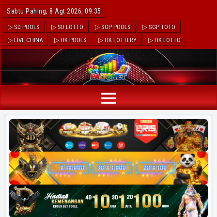
Sabtu Pahing, 8 Agt 2026, 09:35
▷ SD POOLS
▷ SD LOTTO
▷ SGP POOLS
▷ SGP TOTO
▷ LIVE CHINA
▷ HK POOLS
▷ HK LOTTERY
▷ HK LOTTO