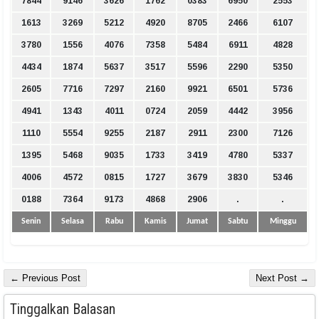
7844
9146
3626
1762
0383
6950
2553
1613
3269
5212
4920
8705
2466
6107
3780
1556
4076
7358
5484
6911
4828
4434
1874
5637
3517
5596
2290
5350
2605
7716
7297
2160
9921
6501
5736
4941
1343
4011
0724
2059
4442
3956
1110
5554
9255
2187
2911
2300
7126
1395
5468
9035
1733
3419
4780
5337
4006
4572
0815
1727
3679
3830
5346
0188
7364
9173
4868
2906
.
.
Senin
Selasa
Rabu
Kamis
Jumat
Sabtu
Minggu
← Previous Post
Next Post →
Tinggalkan Balasan