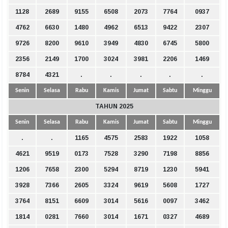
1128
2689
9155
6508
2073
7764
0937
4762
6630
1480
4962
6513
9422
2307
9726
8200
9610
3949
4830
6745
5800
2356
2149
1700
3024
3981
2206
1469
8784
4321
.
.
.
.
.
Senin
Selasa
Rabu
Kamis
Jumat
Sabtu
Minggu
TAHUN 2025
Senin
Selasa
Rabu
Kamis
Jumat
Sabtu
Minggu
.
.
1165
4575
2583
1922
1058
4621
9519
0173
7528
3290
7198
8856
1206
7658
2300
5294
8719
1230
5941
3928
7366
2605
3324
9619
5608
1727
3764
8151
6609
3014
5616
0097
3462
1814
0281
7660
3014
1671
0327
4689