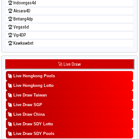
🏆 Indovegas4d
🏆 Aksara4D
🏆 Bintang4dp
🏆 Vegas6d
🏆 Vip4DP
🏆 Kawkawbet
🚀 Live Draw
🚀
Live Hongkong Pools
🚀
Live Hongkong Lotto
🚀
Live Draw Taiwan
🚀
Live Draw SGP
🚀
Live Draw China
🚀
Live Draw SDY Lotto
🚀
Live Draw SDY Pools