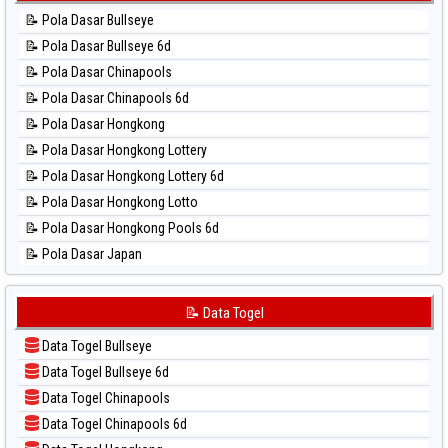
📊 Statistik Kuda Lari
⚽ Bola Hitam Taiwan
📝 Pola Dasar Bullseye
📊 Statistik Magnum Cambodia
📝 Pola Dasar Bullseye 6d
📊 Statistik Nagoya
📝 Pola Dasar Chinapools
📊 Statistik New York Midday
📝 Pola Dasar Chinapools 6d
📊 Statistik North Carolina Day
📝 Pola Dasar Hongkong
📊 Statistik Pcso
📝 Pola Dasar Hongkong Lottery
📊 Statistik Pennsylvania Day
📝 Pola Dasar Hongkong Lottery 6d
📊 Statistik Sao Paulo
📝 Pola Dasar Hongkong Lotto
📊 Statistik Singapore
📝 Pola Dasar Hongkong Pools 6d
📊 Statistik Sydney
📝 Pola Dasar Japan
📊 Statistik Sydney Lottery
📝 Pola Dasar Japan 6d
📊 Statistik Sydney Lottery 6d
📝 Pola Dasar Korea
📝 Data Togel
📊 Statistik Sydney Lotto
📝 Pola Dasar Kuda Lari
📊 Statistik Sydney Pools 6d
Data Togel Bullseye
📝 Pola Dasar Magnum Cambodia
📊 Statistik Taipei
Data Togel Bullseye 6d
📝 Pola Dasar Nagoya
📊 Statistik Taiwan
Data Togel Chinapools
📝 Pola Dasar North Carolina Day
Data Togel Chinapools 6d
📝 Pola Dasar Pcso