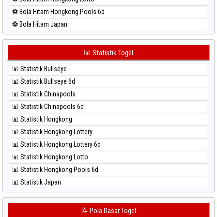
⚽ Bola Merah Sydney Lottery
⚽ Bola Hitam Hongkong Pools 6d
⚽ Bola Merah Sydney Lottery 6d
⚽ Bola Hitam Japan
⚽ Bola Merah Sydney Lotto
⚽ Bola Hitam Japan 6d
⚽ Bola Merah Sydney Pools 6d
⚽ Bola Hitam Korea
📊 Statistik Togel
⚽ Bola Merah Taipei
⚽ Bola Hitam Kuda Lari
⚽ Bola Merah Taiwan
📊 Statistik Bullseye
⚽ Bola Hitam Magnum Cambodia
📊 Statistik Bullseye 6d
⚽ Bola Hitam Nagoya
📊 Statistik Chinapools
⚽ Bola Hitam North Carolina Day
📊 Statistik Chinapools 6d
⚽ Bola Hitam Pcso
📊 Statistik Hongkong
⚽ Bola Hitam Sao Paulo
📊 Statistik Hongkong Lottery
⚽ Bola Hitam Singapore
📊 Statistik Hongkong Lottery 6d
⚽ Bola Hitam Sydney
📊 Statistik Hongkong Lotto
⚽ Bola Hitam Sydney Lottery
📊 Statistik Hongkong Pools 6d
⚽ Bola Hitam Sydney Lottery 6d
📊 Statistik Japan
⚽ Bola Hitam Sydney Lotto
📊 Statistik Japan 6d
⚽ Bola Hitam Sydney Pools 6d
📊 Statistik Korea
📝 Pola Dasar Togel
⚽ Bola Hitam Taipei