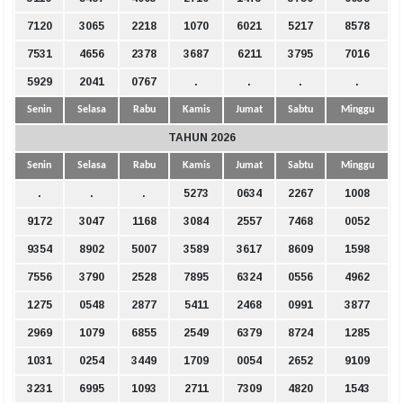
7120
3065
2218
1070
6021
5217
8578
7531
4656
2378
3687
6211
3795
7016
5929
2041
0767
.
.
.
.
Senin
Selasa
Rabu
Kamis
Jumat
Sabtu
Minggu
TAHUN 2026
Senin
Selasa
Rabu
Kamis
Jumat
Sabtu
Minggu
.
.
.
5273
0634
2267
1008
9172
3047
1168
3084
2557
7468
0052
9354
8902
5007
3589
3617
8609
1598
7556
3790
2528
7895
6324
0556
4962
1275
0548
2877
5411
2468
0991
3877
2969
1079
6855
2549
6379
8724
1285
1031
0254
3449
1709
0054
2652
9109
3231
6995
1093
2711
7309
4820
1543