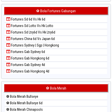
Paito Harian Japan 6d
Paito Warna Sydney Lottery 6d
Paito Harian Korea
⚽ Bola Fortunes Gabungan
Paito Warna Sydney Lotto
Paito Harian Kuda Lari
Paito Warna Sydney Pools 6d
Fortunes Sd 6d Vs Hk 6d
Paito Harian Magnum Cambodia
Paito Warna Taipei
Fortunes Sd Lotto Vs Hk Lotto
Paito Harian Nagoya
Paito Warna Taiwan
Fortunes Sd Ltry6d Vs Hk Ltry6d
Paito Harian New York Midday
Fortunes China 6d Vs Japan 6d
Paito Harian North Carolina Day
Fortunes Sydney | Sgp | Hongkong
Paito Harian Pcso
Fortunes Gab Sydney 6d
Paito Harian Pennsylvania Day
Fortunes Gab Hongkong 6d
Paito Harian Sao Paulo
Fortunes Gab Sydney 4d
Paito Harian Singapore
Fortunes Gab Hongkong 4d
Paito Harian Sydney
Paito Harian Sydney Lottery
Paito Harian Sydney Lottery 6d
⚽ Bola Merah
Paito Harian Sydney Lotto
⚽ Bola Merah Bullseye
Paito Harian Sydney Pools 6d
⚽ Bola Merah Bullseye 6d
Paito Harian Taipei
⚽ Bola Merah Chinapools