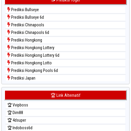
Data Togel Sydney Lotto
Prediksi Bullseye
Data Togel Sydney Pools 6d
Prediksi Bullseye 6d
Data Togel Taipei
Prediksi Chinapools
Data Togel Taiwan
Prediksi Chinapools 6d
Prediksi Hongkong
Prediksi Hongkong Lottery
Prediksi Hongkong Lottery 6d
Prediksi Hongkong Lotto
Prediksi Hongkong Pools 6d
Prediksi Japan
Prediksi Japan 6d
Prediksi Korea
🏆 Link Alternatif
Prediksi Kuda Lari
🏆 Vvipboss
Prediksi Magnum Cambodia
🏆 Dim88
Prediksi Nagoya
🏆 4dsuper
Prediksi North Carolina Day
🏆 Indoboss6d