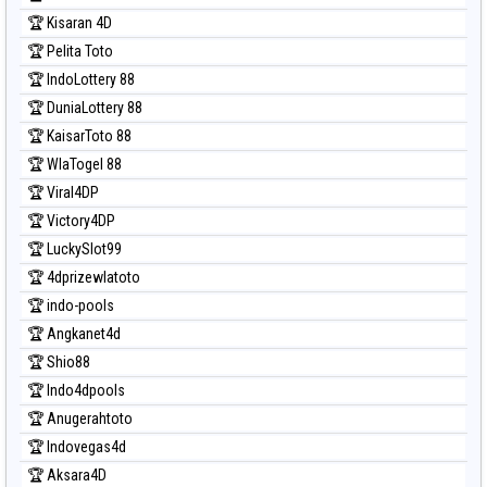
Prediksi Singapore
🏆 Kisaran 4D
Prediksi Sydney
🏆 Pelita Toto
Prediksi Sydney Lottery
🏆 IndoLottery 88
Prediksi Sydney Lottery 6d
🏆 DuniaLottery 88
Prediksi Sydney Lotto
🏆 KaisarToto 88
Prediksi Sydney Pools 6d
🏆 WlaTogel 88
Prediksi Taipei
🏆 Viral4DP
Prediksi Taiwan
🏆 Victory4DP
🏆 LuckySlot99
🏆 4dprizewlatoto
🏆 indo-pools
🏆 Angkanet4d
🏆 Shio88
🏆 Indo4dpools
🏆 Anugerahtoto
🏆 Indovegas4d
🏆 Aksara4D