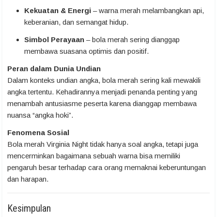
Kekuatan & Energi
– warna merah melambangkan api,
keberanian, dan semangat hidup.
Simbol Perayaan
– bola merah sering dianggap
membawa suasana optimis dan positif.
Peran dalam Dunia Undian
Dalam konteks undian angka, bola merah sering kali mewakili
angka tertentu. Kehadirannya menjadi penanda penting yang
menambah antusiasme peserta karena dianggap membawa
nuansa “angka hoki”.
Fenomena Sosial
Bola merah Virginia Night tidak hanya soal angka, tetapi juga
mencerminkan bagaimana sebuah warna bisa memiliki
pengaruh besar terhadap cara orang memaknai keberuntungan
dan harapan.
Kesimpulan