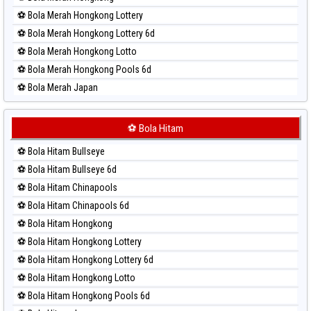
⚽ Bola Merah Hongkong Lottery
⚽ Bola Merah Hongkong Lottery 6d
⚽ Bola Merah Hongkong Lotto
⚽ Bola Merah Hongkong Pools 6d
⚽ Bola Merah Japan
⚽ Bola Merah Japan 6d
⚽ Bola Merah Korea
⚽ Bola Hitam
⚽ Bola Merah Kuda Lari
⚽ Bola Hitam Bullseye
⚽ Bola Merah Magnum Cambodia
⚽ Bola Hitam Bullseye 6d
⚽ Bola Merah Nagoya
⚽ Bola Hitam Chinapools
⚽ Bola Merah North Carolina Day
⚽ Bola Hitam Chinapools 6d
⚽ Bola Merah Pcso
⚽ Bola Hitam Hongkong
⚽ Bola Merah Sao Paulo
⚽ Bola Hitam Hongkong Lottery
⚽ Bola Merah Singapore
⚽ Bola Hitam Hongkong Lottery 6d
⚽ Bola Merah Sydney
⚽ Bola Hitam Hongkong Lotto
⚽ Bola Merah Sydney Lottery
⚽ Bola Hitam Hongkong Pools 6d
⚽ Bola Merah Sydney Lottery 6d