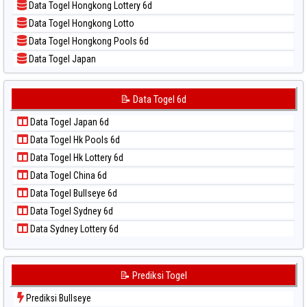
Data Togel Hongkong Lottery 6d
📝 Pola Dasar Sydney
Data Togel Hongkong Lotto
📝 Pola Dasar Sydney Lottery
Data Togel Hongkong Pools 6d
📝 Pola Dasar Sydney Lottery 6d
Data Togel Japan
📝 Pola Dasar Sydney Lotto
Data Togel Japan 6d
📝 Pola Dasar Sydney Pools 6d
Data Togel Korea
📝 Data Togel 6d
📝 Pola Dasar Taipei
Data Togel Kuda Lari
📝 Pola Dasar Taiwan
Data Togel Japan 6d
Data Togel Magnum Cambodia
Data Togel Hk Pools 6d
Data Togel Nagoya
Data Togel Hk Lottery 6d
Data Togel North Carolina Day
Data Togel China 6d
Data Togel Pcso
Data Togel Bullseye 6d
Data Togel Sao Paulo
Data Togel Sydney 6d
Data Togel Singapore
Data Sydney Lottery 6d
Data Togel Sydney
Data Togel Sydney Lottery
Data Togel Sydney Lottery 6d
📝 Prediksi Togel
Data Togel Sydney Lotto
Prediksi Bullseye