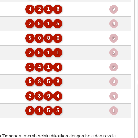
4
2
1
8
9
2
5
1
5
6
5
0
8
6
5
2
5
1
1
2
1
4
1
4
5
5
8
5
8
4
2
8
9
4
4
6
1
5
5
1
Tionghoa, merah selalu dikaitkan dengan hoki dan rezeki.