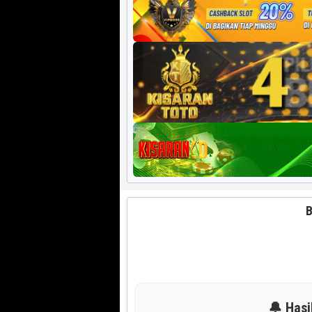
🔔 Hasi