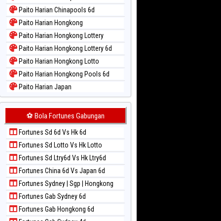
Paito Warna New York Midday
Paito Harian Chinapools 6d
Paito Warna North Carolina Day
Paito Harian Hongkong
Paito Warna Pcso
Paito Harian Hongkong Lottery
Paito Warna Pennsylvania Day
Paito Harian Hongkong Lottery 6d
Paito Warna Sao Paulo
Paito Harian Hongkong Lotto
Paito Warna Singapore
Paito Harian Hongkong Pools 6d
Paito Warna Sydney
Paito Harian Japan
Paito Warna Sydney Lottery
Paito Harian Japan 6d
Paito Warna Sydney Lottery 6d
Paito Harian Korea
⚽ Bola Fortunes Gabungan
Paito Warna Sydney Lotto
Paito Harian Kuda Lari
Paito Warna Sydney Pools 6d
Fortunes Sd 6d Vs Hk 6d
Paito Harian Magnum Cambodia
Paito Warna Taipei
Fortunes Sd Lotto Vs Hk Lotto
Paito Harian Nagoya
Paito Warna Taiwan
Fortunes Sd Ltry6d Vs Hk Ltry6d
Paito Harian New York Midday
Fortunes China 6d Vs Japan 6d
Paito Harian North Carolina Day
Fortunes Sydney | Sgp | Hongkong
Paito Harian Pcso
Fortunes Gab Sydney 6d
Paito Harian Pennsylvania Day
Fortunes Gab Hongkong 6d
Paito Harian Sao Paulo