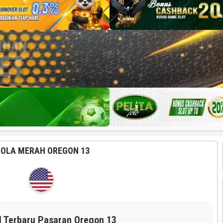
BOLA MERAH OREGON 13
l Terbaru Pasaran Oregon 13