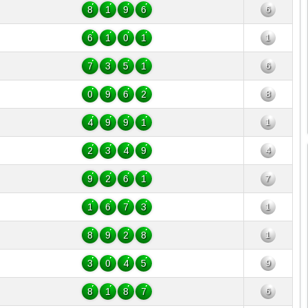
8
1
9
6
6
6
1
0
1
1
7
3
5
1
6
0
9
6
2
8
4
9
9
1
1
2
3
4
9
4
9
2
6
1
7
1
6
7
3
1
8
9
2
8
1
3
0
4
5
9
8
1
8
7
6