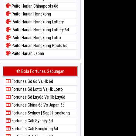
Paito Warna New York Midday
Paito Harian Chinapools 6d
Paito Warna North Carolina Day
Paito Harian Hongkong
Paito Warna Pcso
Paito Harian Hongkong Lottery
Paito Warna Pennsylvania Day
Paito Harian Hongkong Lottery 6d
Paito Warna Sao Paulo
Paito Harian Hongkong Lotto
Paito Warna Singapore
Paito Harian Hongkong Pools 6d
Paito Warna Sydney
Paito Harian Japan
Paito Warna Sydney Lottery
Paito Harian Japan 6d
Paito Warna Sydney Lottery 6d
Paito Harian Korea
⚽ Bola Fortunes Gabungan
Paito Warna Sydney Lotto
Paito Harian Kuda Lari
Paito Warna Sydney Pools 6d
Fortunes Sd 6d Vs Hk 6d
Paito Harian Magnum Cambodia
Paito Warna Taipei
Fortunes Sd Lotto Vs Hk Lotto
Paito Harian Nagoya
Paito Warna Taiwan
Fortunes Sd Ltry6d Vs Hk Ltry6d
Paito Harian New York Midday
Fortunes China 6d Vs Japan 6d
Paito Harian North Carolina Day
Fortunes Sydney | Sgp | Hongkong
Paito Harian Pcso
Fortunes Gab Sydney 6d
Paito Harian Pennsylvania Day
Fortunes Gab Hongkong 6d
Paito Harian Sao Paulo