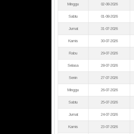
Minggu
02-08-2026
Sabtu
01-08-2026
Jumat
31-07-2026
Kamis
30-07-2026
Rabu
29-07-2026
Selasa
28-07-2026
Senin
27-07-2026
Minggu
26-07-2026
Sabtu
25-07-2026
Jumat
24-07-2026
Kamis
23-07-2026