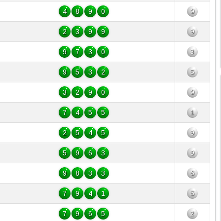
4
8
9
0
9
2
3
9
9
9
9
7
3
0
3
9
5
3
2
5
3
2
9
0
9
7
4
5
5
1
2
5
4
5
9
5
9
6
3
9
9
8
3
3
6
7
9
4
1
5
7
9
6
5
2