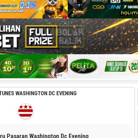
TUNES WASHINGTON DC EVENING
aru Pasaran Washington Dc Evening