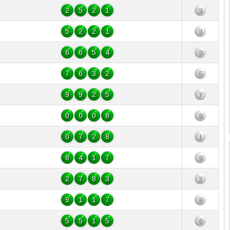
2
5
2
1
3
5
2
2
1
3
6
6
5
4
9
7
6
3
2
5
9
9
2
5
7
0
0
0
8
8
0
7
2
8
1
8
4
1
7
8
2
7
8
3
2
9
1
1
7
8
5
5
1
5
6