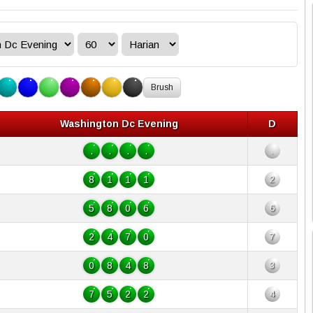
Brush
Washington Dc Evening
D
.
.
.
.
.
8
1
1
1
2
5
8
0
6
6
2
4
7
0
7
0
8
4
8
3
7
5
2
2
4