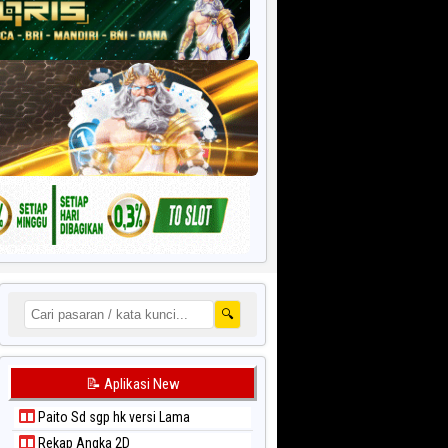
🔍
📝 Aplikasi New
Paito Sd sgp hk versi Lama
Rekap Angka 2D