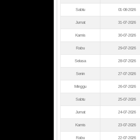
Sabtu
01-08-2026
Jumat
31-07-2026
Kamis
30-07-2026
Rabu
29-07-2026
Selasa
28-07-2026
Senin
27-07-2026
Minggu
26-07-2026
Sabtu
25-07-2026
Jumat
24-07-2026
Kamis
23-07-2026
Rabu
22-07-2026