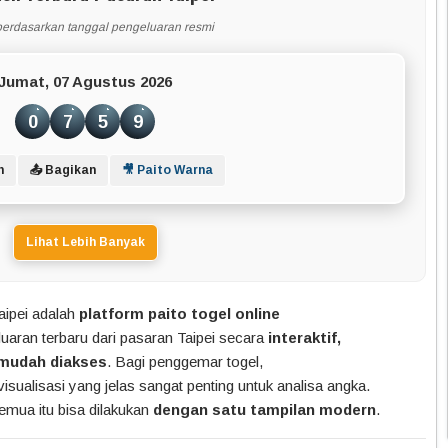
berdasarkan tanggal pengeluaran resmi
Jumat, 07 Agustus 2026
0
7
5
9
n
📤 Bagikan
🎥 Paito Warna
Lihat Lebih Banyak
aipei adalah
platform paito togel online
uaran terbaru dari pasaran Taipei secara
interaktif,
 mudah diakses
. Bagi penggemar togel,
visualisasi yang jelas sangat penting untuk analisa angka.
emua itu bisa dilakukan
dengan satu tampilan modern
.