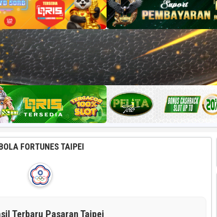
BOLA FORTUNES TAIPEI
sil Terbaru Pasaran Taipei