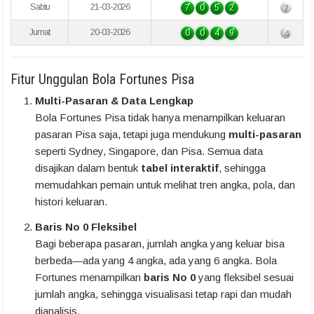
Sabtu
21-03-2026
7
0
5
2
7
Jumat
20-03-2026
0
0
4
9
4
Fitur Unggulan Bola Fortunes Pisa
Multi-Pasaran & Data Lengkap
Bola Fortunes Pisa tidak hanya menampilkan keluaran
pasaran Pisa saja, tetapi juga mendukung
multi-pasaran
seperti Sydney, Singapore, dan Pisa. Semua data
disajikan dalam bentuk
tabel interaktif
, sehingga
memudahkan pemain untuk melihat tren angka, pola, dan
histori keluaran.
Baris No 0 Fleksibel
Bagi beberapa pasaran, jumlah angka yang keluar bisa
berbeda—ada yang 4 angka, ada yang 6 angka. Bola
Fortunes menampilkan
baris No 0
yang fleksibel sesuai
jumlah angka, sehingga visualisasi tetap rapi dan mudah
dianalisis.