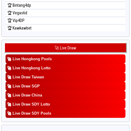
🏆 Bintang4dp
🏆 Vegas6d
🏆 Vip4DP
🏆 Kawkawbet
🚀 Live Draw
🚀
Live Hongkong Pools
🚀
Live Hongkong Lotto
🚀
Live Draw Taiwan
🚀
Live Draw SGP
🚀
Live Draw China
🚀
Live Draw SDY Lotto
🚀
Live Draw SDY Pools