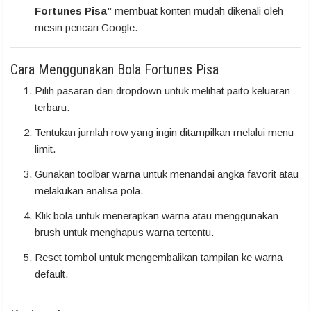
Fortunes Pisa”
membuat konten mudah dikenali oleh
mesin pencari Google.
Cara Menggunakan Bola Fortunes Pisa
Pilih pasaran dari dropdown untuk melihat paito keluaran
terbaru.
Tentukan jumlah row yang ingin ditampilkan melalui menu
limit.
Gunakan toolbar warna untuk menandai angka favorit atau
melakukan analisa pola.
Klik bola untuk menerapkan warna atau menggunakan
brush untuk menghapus warna tertentu.
Reset tombol untuk mengembalikan tampilan ke warna
default.