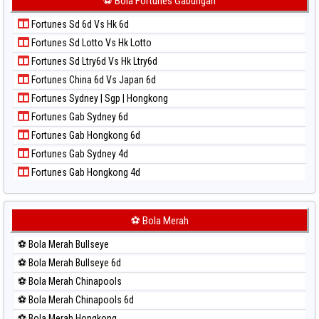
⚽ Bola Fortunes Gabungan
Paito Warna Sydney Lotto
Paito Harian Kuda Lari
Paito Warna Sydney Pools 6d
Fortunes Sd 6d Vs Hk 6d
Paito Harian Magnum Cambodia
Paito Warna Taipei
Fortunes Sd Lotto Vs Hk Lotto
Paito Harian Nagoya
Paito Warna Taiwan
Fortunes Sd Ltry6d Vs Hk Ltry6d
Paito Harian New York Midday
Fortunes China 6d Vs Japan 6d
Paito Harian North Carolina Day
Fortunes Sydney | Sgp | Hongkong
Paito Harian Pcso
Fortunes Gab Sydney 6d
Paito Harian Pennsylvania Day
Fortunes Gab Hongkong 6d
Paito Harian Sao Paulo
Fortunes Gab Sydney 4d
Paito Harian Singapore
Fortunes Gab Hongkong 4d
Paito Harian Sydney
Paito Harian Sydney Lottery
Paito Harian Sydney Lottery 6d
⚽ Bola Merah
Paito Harian Sydney Lotto
⚽ Bola Merah Bullseye
Paito Harian Sydney Pools 6d
⚽ Bola Merah Bullseye 6d
Paito Harian Taipei
⚽ Bola Merah Chinapools
Paito Harian Taiwan
⚽ Bola Merah Chinapools 6d
⚽ Bola Merah Hongkong