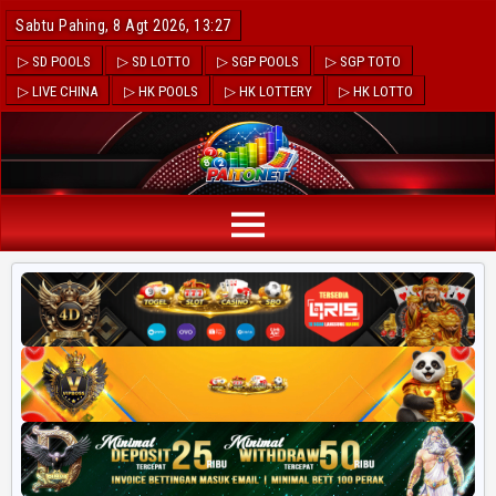
Sabtu Pahing, 8 Agt 2026, 13:27
▷ SD POOLS
▷ SD LOTTO
▷ SGP POOLS
▷ SGP TOTO
▷ LIVE CHINA
▷ HK POOLS
▷ HK LOTTERY
▷ HK LOTTO