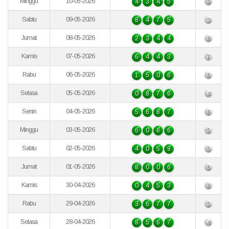
Minggu
10-05-2026
4
3
4
5
9
Sabtu
09-05-2026
8
4
7
5
3
Jumat
08-05-2026
2
3
4
4
8
Kamis
07-05-2026
6
4
4
3
7
Rabu
06-05-2026
1
5
0
6
6
Selasa
05-05-2026
0
8
7
6
4
Senin
04-05-2026
5
6
8
7
6
Minggu
03-05-2026
6
0
8
6
5
Sabtu
02-05-2026
4
0
5
9
5
Jumat
01-05-2026
8
0
0
6
6
Kamis
30-04-2026
0
4
5
3
8
Rabu
29-04-2026
3
6
7
7
5
Selasa
28-04-2026
8
5
6
7
4