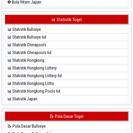
⚽ Bola Hitam Japan
⚽ Bola Merah Sydney Lotto
⚽ Bola Hitam Japan 6d
⚽ Bola Merah Sydney Pools 6d
⚽ Bola Hitam Korea
📊 Statistik Togel
⚽ Bola Merah Taipei
⚽ Bola Hitam Kuda Lari
⚽ Bola Merah Taiwan
📊 Statistik Bullseye
⚽ Bola Hitam Magnum Cambodia
📊 Statistik Bullseye 6d
⚽ Bola Hitam Nagoya
📊 Statistik Chinapools
⚽ Bola Hitam North Carolina Day
📊 Statistik Chinapools 6d
⚽ Bola Hitam Pcso
📊 Statistik Hongkong
⚽ Bola Hitam Sao Paulo
📊 Statistik Hongkong Lottery
⚽ Bola Hitam Singapore
📊 Statistik Hongkong Lottery 6d
⚽ Bola Hitam Sydney
📊 Statistik Hongkong Lotto
⚽ Bola Hitam Sydney Lottery
📊 Statistik Hongkong Pools 6d
⚽ Bola Hitam Sydney Lottery 6d
📊 Statistik Japan
⚽ Bola Hitam Sydney Lotto
📊 Statistik Japan 6d
⚽ Bola Hitam Sydney Pools 6d
📊 Statistik Korea
📝 Pola Dasar Togel
⚽ Bola Hitam Taipei
📊 Statistik Kuda Lari
⚽ Bola Hitam Taiwan
📝 Pola Dasar Bullseye
📊 Statistik Magnum Cambodia