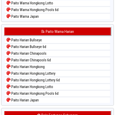
Paito Warna Hongkong Lotto
Paito Warna Hongkong Pools 6d
Paito Warna Japan
Paito Warna Japan 6d
Paito Warna Korea
📝 Paito Warna Harian
Paito Warna Kuda Lari
Paito Harian Bullseye
Paito Warna Magnum Cambodia
Paito Harian Bullseye 6d
Paito Warna Nagoya
Paito Harian Chinapools
Paito Warna New York Midday
Paito Harian Chinapools 6d
Paito Warna North Carolina Day
Paito Harian Hongkong
Paito Warna Pcso
Paito Harian Hongkong Lottery
Paito Warna Pennsylvania Day
Paito Harian Hongkong Lottery 6d
Paito Warna Sao Paulo
Paito Harian Hongkong Lotto
Paito Warna Singapore
Paito Harian Hongkong Pools 6d
Paito Warna Sydney
Paito Harian Japan
Paito Warna Sydney Lottery
Paito Harian Japan 6d
Paito Warna Sydney Lottery 6d
Paito Harian Korea