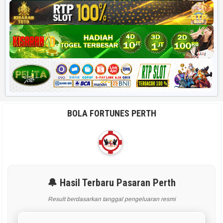
BOLA FORTUNES PERTH
🔔 Hasil Terbaru Pasaran Perth
Result berdasarkan tanggal pengeluaran resmi