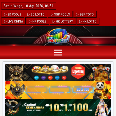
Senin Wage, 10 Agt 2026, 06:51
▷ SD POOLS
▷ SD LOTTO
▷ SGP POOLS
▷ SGP TOTO
▷ LIVE CHINA
▷ HK POOLS
▷ HK LOTTERY
▷ HK LOTTO