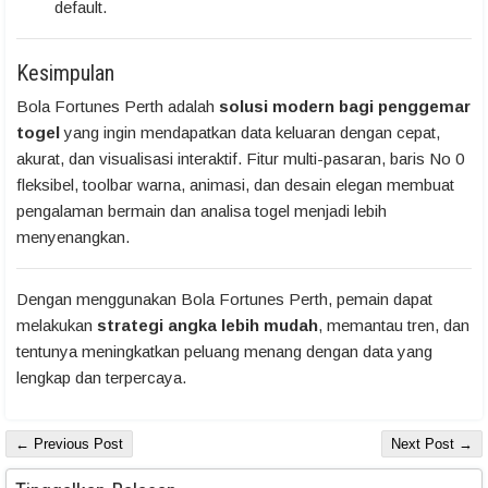
default.
Kesimpulan
Bola Fortunes Perth adalah
solusi modern bagi penggemar
togel
yang ingin mendapatkan data keluaran dengan cepat,
akurat, dan visualisasi interaktif. Fitur multi-pasaran, baris No 0
fleksibel, toolbar warna, animasi, dan desain elegan membuat
pengalaman bermain dan analisa togel menjadi lebih
menyenangkan.
Dengan menggunakan Bola Fortunes Perth, pemain dapat
melakukan
strategi angka lebih mudah
, memantau tren, dan
tentunya meningkatkan peluang menang dengan data yang
lengkap dan terpercaya.
← Previous Post
Next Post →