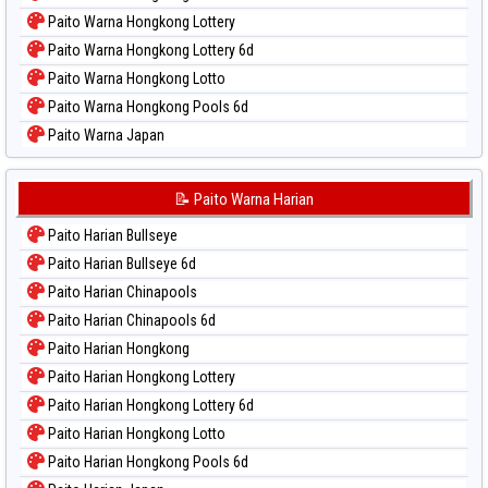
Paito Warna Hongkong Lottery
Paito Warna Hongkong Lottery 6d
Paito Warna Hongkong Lotto
Paito Warna Hongkong Pools 6d
Paito Warna Japan
Paito Warna Japan 6d
Paito Warna Korea
📝 Paito Warna Harian
Paito Warna Kuda Lari
Paito Harian Bullseye
Paito Warna Magnum Cambodia
Paito Harian Bullseye 6d
Paito Warna Nagoya
Paito Harian Chinapools
Paito Warna New York Midday
Paito Harian Chinapools 6d
Paito Warna North Carolina Day
Paito Harian Hongkong
Paito Warna Pcso
Paito Harian Hongkong Lottery
Paito Warna Pennsylvania Day
Paito Harian Hongkong Lottery 6d
Paito Warna Sao Paulo
Paito Harian Hongkong Lotto
Paito Warna Singapore
Paito Harian Hongkong Pools 6d
Paito Warna Sydney