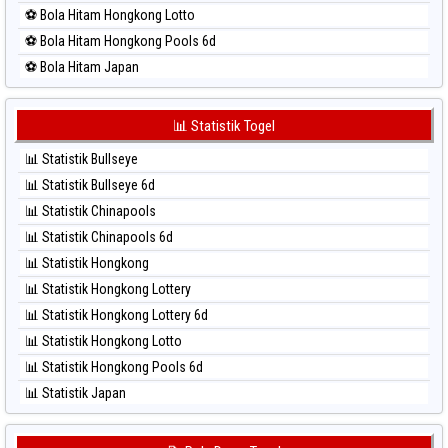
⚽ Bola Merah Sydney
⚽ Bola Hitam Hongkong Lotto
⚽ Bola Merah Sydney Lottery
⚽ Bola Hitam Hongkong Pools 6d
⚽ Bola Merah Sydney Lottery 6d
⚽ Bola Hitam Japan
⚽ Bola Merah Sydney Lotto
⚽ Bola Hitam Japan 6d
⚽ Bola Merah Sydney Pools 6d
⚽ Bola Hitam Korea
📊 Statistik Togel
⚽ Bola Merah Taipei
⚽ Bola Hitam Kuda Lari
⚽ Bola Merah Taiwan
📊 Statistik Bullseye
⚽ Bola Hitam Magnum Cambodia
📊 Statistik Bullseye 6d
⚽ Bola Hitam Nagoya
📊 Statistik Chinapools
⚽ Bola Hitam North Carolina Day
📊 Statistik Chinapools 6d
⚽ Bola Hitam Pcso
📊 Statistik Hongkong
⚽ Bola Hitam Sao Paulo
📊 Statistik Hongkong Lottery
⚽ Bola Hitam Singapore
📊 Statistik Hongkong Lottery 6d
⚽ Bola Hitam Sydney
📊 Statistik Hongkong Lotto
⚽ Bola Hitam Sydney Lottery
📊 Statistik Hongkong Pools 6d
⚽ Bola Hitam Sydney Lottery 6d
📊 Statistik Japan
⚽ Bola Hitam Sydney Lotto
📊 Statistik Japan 6d
⚽ Bola Hitam Sydney Pools 6d
📊 Statistik Korea