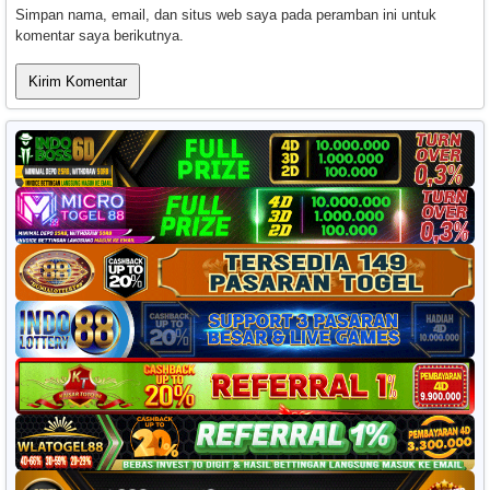
Simpan nama, email, dan situs web saya pada peramban ini untuk
komentar saya berikutnya.