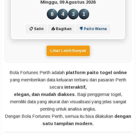
Minggu, 09 Agustus 2026
8
4
3
1
📋 Salin
📤 Bagikan
🎥 Paito Warna
Lihat Lebih Banyak
Bola Fortunes Perth adalah
platform paito togel online
yang memberikan data keluaran terbaru dari pasaran Perth
secara
interaktif,
elegan, dan mudah diakses
. Bagi penggemar togel,
memiliki data yang akurat dan visualisasi yang jelas sangat
penting untuk analisa angka.
Dengan Bola Fortunes Perth, semua itu bisa dilakukan
dengan
satu tampilan modern
.