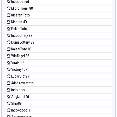
🏆 Indoboss6d
Prediksi Pcso
🏆 Micro Togel 88
Prediksi Sao Paulo
🏆 Kisaran Toto
Prediksi Singapore
🏆 Kisaran 4D
Prediksi Sydney
🏆 Pelita Toto
Prediksi Sydney Lottery
🏆 IndoLottery 88
Prediksi Sydney Lottery 6d
🏆 DuniaLottery 88
Prediksi Sydney Lotto
🏆 KaisarToto 88
Prediksi Sydney Pools 6d
🏆 WlaTogel 88
Prediksi Taipei
🏆 Viral4DP
Prediksi Taiwan
🏆 Victory4DP
🏆 LuckySlot99
🏆 4dprizewlatoto
🏆 indo-pools
🏆 Angkanet4d
🏆 Shio88
🏆 Indo4dpools
🏆 Anugerahtoto