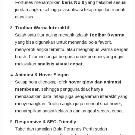
Fortunes menampilkan
baris No 0
yang fleksibel sesuai
jumlah angka, sehingga visualisasi tetap rapi dan mudah
dianalisis.
Toolbar Warna Interaktif
Salah satu fitur paling menarik adalah
toolbar 8 warna
yang bisa digunakan untuk menandai bola favorit,
menyoroti angka tertentu, atau menghapus warna dengan
brush. Fitur ini sangat berguna untuk pemain yang ingin
melakukan
analisis visual cepat
.
Animasi & Hover Elegan
Setiap bola dilengkapi efek
hover glow dan animasi
membesar
, sehingga pengguna tidak hanya
mendapatkan data, tetapi juga pengalaman interaktif yang
menyenangkan. Tooltip angka juga muncul saat hover,
menampilkan angka keluaran dan tanggal secara cepat.
Responsive & SEO-Friendly
Tabel dan tampilan Bola Fortunes Perth sudah