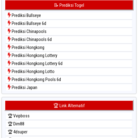
Data Togel Sydney Lottery 6d
📝 Prediksi Togel
Data Togel Sydney Lotto
Prediksi Bullseye
Data Togel Sydney Pools 6d
Prediksi Bullseye 6d
Data Togel Taipei
Prediksi Chinapools
Data Togel Taiwan
Prediksi Chinapools 6d
Prediksi Hongkong
Prediksi Hongkong Lottery
Prediksi Hongkong Lottery 6d
Prediksi Hongkong Lotto
Prediksi Hongkong Pools 6d
Prediksi Japan
Prediksi Japan 6d
Prediksi Korea
🏆 Link Alternatif
Prediksi Kuda Lari
🏆 Vvipboss
Prediksi Magnum Cambodia
🏆 Dim88
Prediksi Nagoya
🏆 4dsuper
Prediksi North Carolina Day