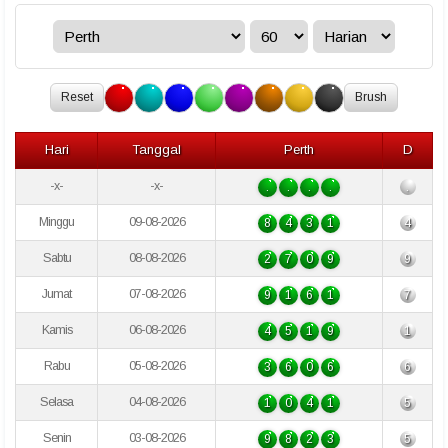
Reset
Brush
Hari
Tanggal
Perth
D
-x-
-x-
.
.
.
.
.
Minggu
09-08-2026
8
4
3
1
4
Sabtu
08-08-2026
2
7
0
9
9
Jumat
07-08-2026
9
1
6
1
7
Kamis
06-08-2026
4
5
1
9
1
Rabu
05-08-2026
3
6
0
6
6
Selasa
04-08-2026
1
0
4
1
5
Senin
03-08-2026
9
8
2
3
5