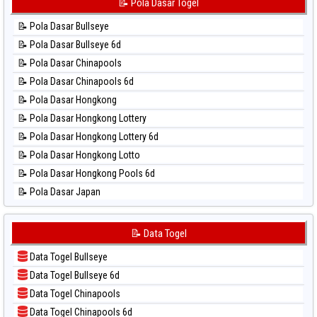
📝 Pola Dasar Togel
⚽ Bola Hitam Taipei
📊 Statistik Kuda Lari
⚽ Bola Hitam Taiwan
📝 Pola Dasar Bullseye
📊 Statistik Magnum Cambodia
📝 Pola Dasar Bullseye 6d
📊 Statistik Nagoya
📝 Pola Dasar Chinapools
📊 Statistik New York Midday
📝 Pola Dasar Chinapools 6d
📊 Statistik North Carolina Day
📝 Pola Dasar Hongkong
📊 Statistik Pcso
📝 Pola Dasar Hongkong Lottery
📊 Statistik Pennsylvania Day
📝 Pola Dasar Hongkong Lottery 6d
📊 Statistik Sao Paulo
📝 Pola Dasar Hongkong Lotto
📊 Statistik Singapore
📝 Pola Dasar Hongkong Pools 6d
📊 Statistik Sydney
📝 Pola Dasar Japan
📊 Statistik Sydney Lottery
📝 Pola Dasar Japan 6d
📊 Statistik Sydney Lottery 6d
📝 Pola Dasar Korea
📝 Data Togel
📊 Statistik Sydney Lotto
📝 Pola Dasar Kuda Lari
📊 Statistik Sydney Pools 6d
Data Togel Bullseye
📝 Pola Dasar Magnum Cambodia
📊 Statistik Taipei
Data Togel Bullseye 6d
📝 Pola Dasar Nagoya
📊 Statistik Taiwan
Data Togel Chinapools
📝 Pola Dasar North Carolina Day
Data Togel Chinapools 6d