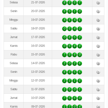
Selasa
21-07-2026
8
3
5
7
3
Senin
20-07-2026
9
5
1
0
1
Minggu
19-07-2026
4
1
4
1
5
Sabtu
18-07-2026
0
5
4
2
6
Jumat
17-07-2026
0
8
5
3
8
Kamis
16-07-2026
0
5
9
3
3
Rabu
15-07-2026
7
5
9
0
9
Selasa
14-07-2026
2
0
2
6
8
Senin
13-07-2026
8
3
5
5
1
Minggu
12-07-2026
2
3
1
5
6
Sabtu
11-07-2026
1
5
0
1
1
Jumat
10-07-2026
7
5
6
0
6
Kamis
09-07-2026
1
7
0
4
4