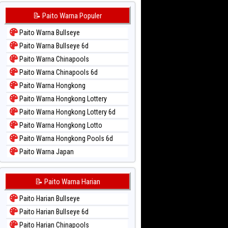
📝 Paito Warna Populer
Paito Warna Bullseye
Paito Warna Bullseye 6d
Paito Warna Chinapools
Paito Warna Chinapools 6d
Paito Warna Hongkong
Paito Warna Hongkong Lottery
Paito Warna Hongkong Lottery 6d
Paito Warna Hongkong Lotto
Paito Warna Hongkong Pools 6d
Paito Warna Japan
Paito Warna Japan 6d
Paito Warna Korea
📝 Paito Warna Harian
Paito Warna Kuda Lari
Paito Harian Bullseye
Paito Warna Magnum Cambodia
Paito Harian Bullseye 6d
Paito Warna Nagoya
Paito Harian Chinapools