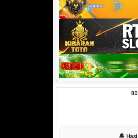
BO
🔔 Hasi