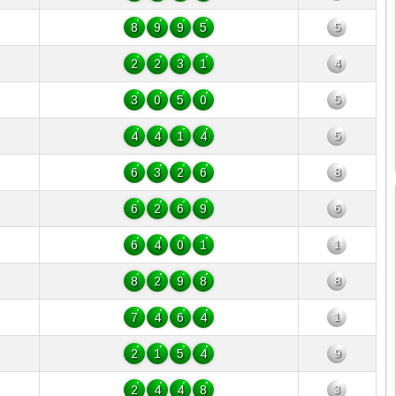
8
9
9
5
5
2
2
3
1
4
3
0
5
0
5
4
4
1
4
5
6
3
2
6
8
6
2
6
9
6
6
4
0
1
1
8
2
9
8
8
7
4
6
4
1
2
1
5
4
9
2
4
4
8
3