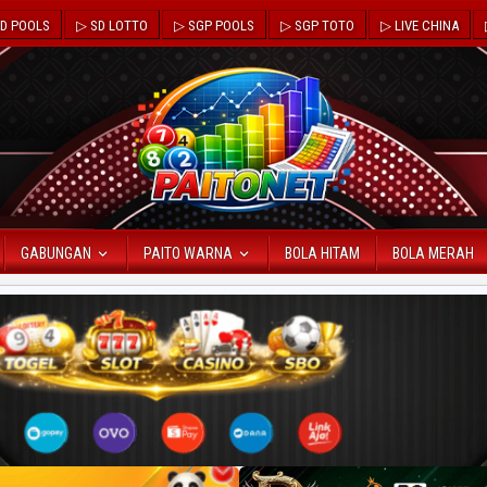
D POOLS
▷ SD LOTTO
▷ SGP POOLS
▷ SGP TOTO
▷ LIVE CHINA
GABUNGAN
PAITO WARNA
BOLA HITAM
BOLA MERAH