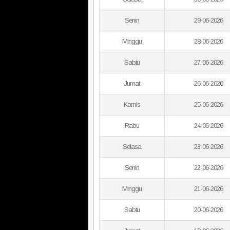
Senin
29-06-2026
Minggu
28-06-2026
Sabtu
27-06-2026
Jumat
26-06-2026
Kamis
25-06-2026
Rabu
24-06-2026
Selasa
23-06-2026
Senin
22-06-2026
Minggu
21-06-2026
Sabtu
20-06-2026