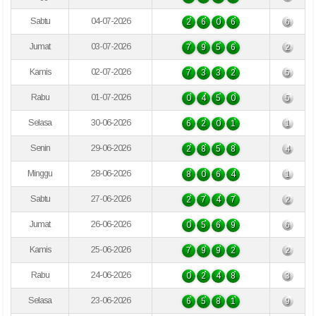
Sabtu
04-07-2026
2
6
0
6
6
Jumat
03-07-2026
7
9
5
6
2
Kamis
02-07-2026
7
3
3
2
5
Rabu
01-07-2026
0
4
5
0
5
Selasa
30-06-2026
6
2
0
1
1
Senin
29-06-2026
2
8
5
8
4
Minggu
28-06-2026
8
0
6
4
1
Sabtu
27-06-2026
2
7
4
7
2
Jumat
26-06-2026
0
5
6
9
6
Kamis
25-06-2026
7
9
9
2
2
Rabu
24-06-2026
0
2
4
8
3
Selasa
23-06-2026
6
5
8
1
9