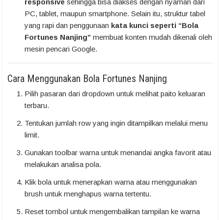
responsive
sehingga bisa diakses dengan nyaman dari
PC, tablet, maupun smartphone. Selain itu, struktur tabel
yang rapi dan penggunaan
kata kunci seperti “Bola
Fortunes Nanjing”
membuat konten mudah dikenali oleh
mesin pencari Google.
Cara Menggunakan Bola Fortunes Nanjing
Pilih pasaran dari dropdown untuk melihat paito keluaran
terbaru.
Tentukan jumlah row yang ingin ditampilkan melalui menu
limit.
Gunakan toolbar warna untuk menandai angka favorit atau
melakukan analisa pola.
Klik bola untuk menerapkan warna atau menggunakan
brush untuk menghapus warna tertentu.
Reset tombol untuk mengembalikan tampilan ke warna