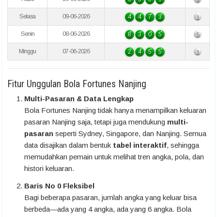
Selasa
09-06-2026
4
4
7
3
1
Senin
08-06-2026
8
3
0
5
5
Minggu
07-06-2026
2
4
5
5
1
Fitur Unggulan Bola Fortunes Nanjing
Multi-Pasaran & Data Lengkap
Bola Fortunes Nanjing tidak hanya menampilkan keluaran
pasaran Nanjing saja, tetapi juga mendukung
multi-
pasaran
seperti Sydney, Singapore, dan Nanjing. Semua
data disajikan dalam bentuk
tabel interaktif
, sehingga
memudahkan pemain untuk melihat tren angka, pola, dan
histori keluaran.
Baris No 0 Fleksibel
Bagi beberapa pasaran, jumlah angka yang keluar bisa
berbeda—ada yang 4 angka, ada yang 6 angka. Bola