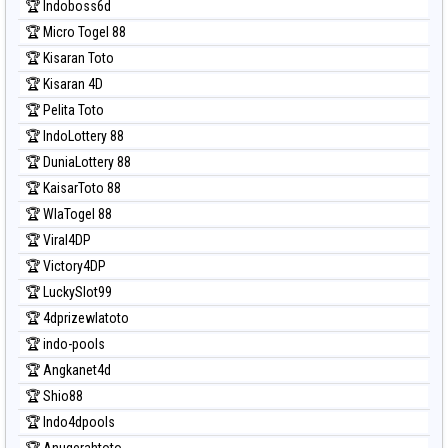
🏆 Indoboss6d
Prediksi Pcso
🏆 Micro Togel 88
Prediksi Sao Paulo
🏆 Kisaran Toto
Prediksi Singapore
🏆 Kisaran 4D
Prediksi Sydney
🏆 Pelita Toto
Prediksi Sydney Lottery
🏆 IndoLottery 88
Prediksi Sydney Lottery 6d
🏆 DuniaLottery 88
Prediksi Sydney Lotto
🏆 KaisarToto 88
Prediksi Sydney Pools 6d
🏆 WlaTogel 88
Prediksi Taipei
🏆 Viral4DP
Prediksi Taiwan
🏆 Victory4DP
🏆 LuckySlot99
🏆 4dprizewlatoto
🏆 indo-pools
🏆 Angkanet4d
🏆 Shio88
🏆 Indo4dpools
🏆 Anugerahtoto