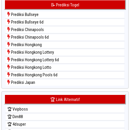
Data Togel Sydney Lottery 6d
📝 Prediksi Togel
Data Togel Sydney Lotto
Prediksi Bullseye
Data Togel Sydney Pools 6d
Prediksi Bullseye 6d
Data Togel Taipei
Prediksi Chinapools
Data Togel Taiwan
Prediksi Chinapools 6d
Prediksi Hongkong
Prediksi Hongkong Lottery
Prediksi Hongkong Lottery 6d
Prediksi Hongkong Lotto
Prediksi Hongkong Pools 6d
Prediksi Japan
Prediksi Japan 6d
Prediksi Korea
🏆 Link Alternatif
Prediksi Kuda Lari
🏆 Vvipboss
Prediksi Magnum Cambodia
🏆 Dim88
Prediksi Nagoya
🏆 4dsuper
Prediksi North Carolina Day