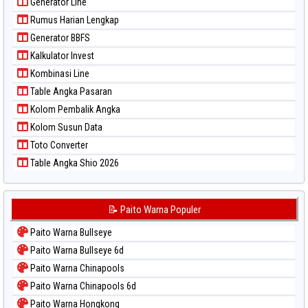
Generator Line
Rumus Harian Lengkap
Generator BBFS
Kalkulator Invest
Kombinasi Line
Table Angka Pasaran
Kolom Pembalik Angka
Kolom Susun Data
Toto Converter
Table Angka Shio 2026
📝 Paito Warna Populer
Paito Warna Bullseye
Paito Warna Bullseye 6d
Paito Warna Chinapools
Paito Warna Chinapools 6d
Paito Warna Hongkong