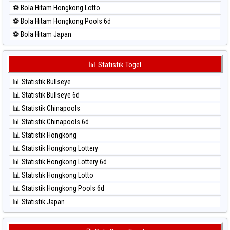
⚽ Bola Merah Sydney
⚽ Bola Hitam Hongkong Lotto
⚽ Bola Merah Sydney Lottery
⚽ Bola Hitam Hongkong Pools 6d
⚽ Bola Merah Sydney Lottery 6d
⚽ Bola Hitam Japan
⚽ Bola Merah Sydney Lotto
⚽ Bola Hitam Japan 6d
⚽ Bola Merah Sydney Pools 6d
⚽ Bola Hitam Korea
📊 Statistik Togel
⚽ Bola Merah Taipei
⚽ Bola Hitam Kuda Lari
⚽ Bola Merah Taiwan
📊 Statistik Bullseye
⚽ Bola Hitam Magnum Cambodia
📊 Statistik Bullseye 6d
⚽ Bola Hitam Nagoya
📊 Statistik Chinapools
⚽ Bola Hitam North Carolina Day
📊 Statistik Chinapools 6d
⚽ Bola Hitam Pcso
📊 Statistik Hongkong
⚽ Bola Hitam Sao Paulo
📊 Statistik Hongkong Lottery
⚽ Bola Hitam Singapore
📊 Statistik Hongkong Lottery 6d
⚽ Bola Hitam Sydney
📊 Statistik Hongkong Lotto
⚽ Bola Hitam Sydney Lottery
📊 Statistik Hongkong Pools 6d
⚽ Bola Hitam Sydney Lottery 6d
📊 Statistik Japan
⚽ Bola Hitam Sydney Lotto
📊 Statistik Japan 6d
⚽ Bola Hitam Sydney Pools 6d
📊 Statistik Korea