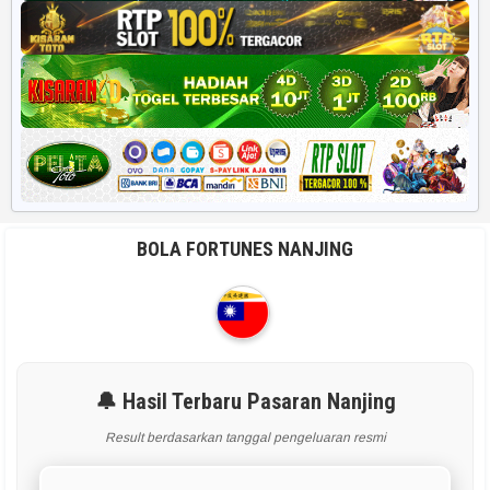
BOLA FORTUNES NANJING
🔔 Hasil Terbaru Pasaran Nanjing
Result berdasarkan tanggal pengeluaran resmi