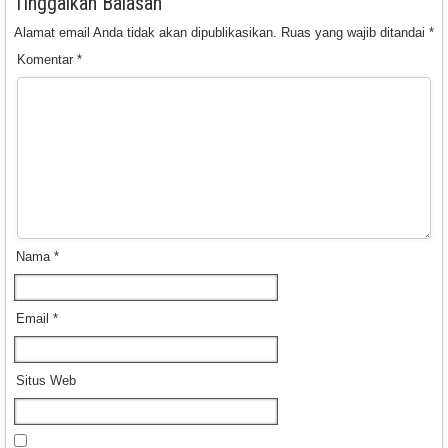
Tinggalkan Balasan
Alamat email Anda tidak akan dipublikasikan.
Ruas yang wajib ditandai
*
Komentar
*
Nama
*
Email
*
Situs Web