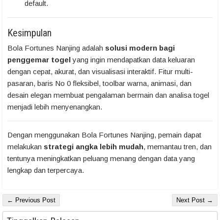
default.
Kesimpulan
Bola Fortunes Nanjing adalah
solusi modern bagi
penggemar togel
yang ingin mendapatkan data keluaran
dengan cepat, akurat, dan visualisasi interaktif. Fitur multi-
pasaran, baris No 0 fleksibel, toolbar warna, animasi, dan
desain elegan membuat pengalaman bermain dan analisa togel
menjadi lebih menyenangkan.
Dengan menggunakan Bola Fortunes Nanjing, pemain dapat
melakukan
strategi angka lebih mudah
, memantau tren, dan
tentunya meningkatkan peluang menang dengan data yang
lengkap dan terpercaya.
← Previous Post
Next Post →