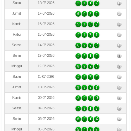
Sabtu
18-07-2026
2
1
1
7
8
Jumat
17-07-2026
6
0
3
9
3
Kamis
16-07-2026
5
1
3
9
3
Rabu
15-07-2026
4
1
7
1
8
Selasa
14-07-2026
0
9
2
6
8
Senin
13-07-2026
4
2
1
9
1
Minggu
12-07-2026
8
9
2
5
7
Sabtu
11-07-2026
4
8
7
8
6
Jumat
10-07-2026
9
3
2
1
3
Kamis
09-07-2026
3
9
7
0
7
Selasa
07-07-2026
7
9
1
3
4
Senin
06-07-2026
6
8
1
4
5
Minggu
05-07-2026
5
4
2
7
9