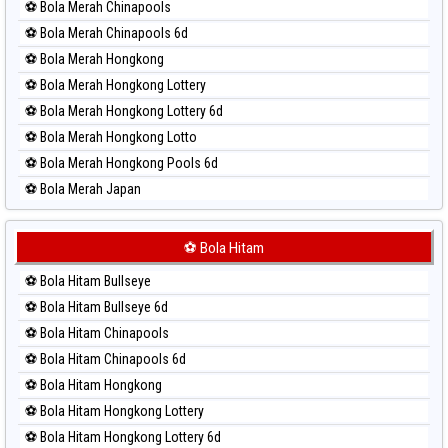
⚽ Bola Merah Chinapools
Paito Harian Taiwan
⚽ Bola Merah Chinapools 6d
⚽ Bola Merah Hongkong
⚽ Bola Merah Hongkong Lottery
⚽ Bola Merah Hongkong Lottery 6d
⚽ Bola Merah Hongkong Lotto
⚽ Bola Merah Hongkong Pools 6d
⚽ Bola Merah Japan
⚽ Bola Merah Japan 6d
⚽ Bola Merah Korea
⚽ Bola Hitam
⚽ Bola Merah Kuda Lari
⚽ Bola Hitam Bullseye
⚽ Bola Merah Magnum Cambodia
⚽ Bola Hitam Bullseye 6d
⚽ Bola Merah Nagoya
⚽ Bola Hitam Chinapools
⚽ Bola Merah North Carolina Day
⚽ Bola Hitam Chinapools 6d
⚽ Bola Merah Pcso
⚽ Bola Hitam Hongkong
⚽ Bola Merah Sao Paulo
⚽ Bola Hitam Hongkong Lottery
⚽ Bola Merah Singapore
⚽ Bola Hitam Hongkong Lottery 6d