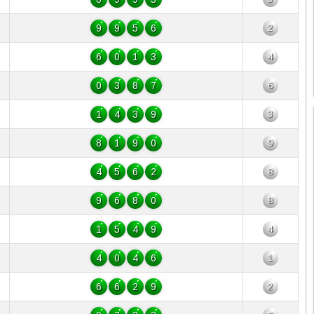
9
9
5
6
2
6
0
1
3
4
0
3
8
7
6
1
4
3
9
3
8
1
9
0
9
4
5
6
2
8
9
6
8
0
8
1
5
4
9
4
4
0
4
6
1
6
6
2
9
2