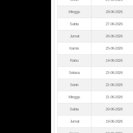
Minggu
28-06-2026
Sabtu
27-06-2026
Jumat
26-06-2026
Kamis
25-06-2026
Rabu
24-06-2026
Selasa
23-06-2026
Senin
22-06-2026
Minggu
21-06-2026
Sabtu
20-06-2026
Jumat
19-06-2026