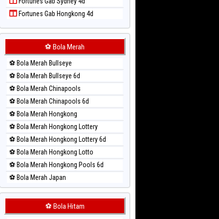
Fortunes Gab Sydney 4d
Paito Harian Singapore
Fortunes Gab Hongkong 4d
Paito Harian Sydney
Paito Harian Sydney Lottery
Paito Harian Sydney Lottery 6d
⚽ Bola Merah
Paito Harian Sydney Lotto
⚽ Bola Merah Bullseye
Paito Harian Sydney Pools 6d
⚽ Bola Merah Bullseye 6d
Paito Harian Taipei
⚽ Bola Merah Chinapools
Paito Harian Taiwan
⚽ Bola Merah Chinapools 6d
⚽ Bola Merah Hongkong
⚽ Bola Merah Hongkong Lottery
⚽ Bola Merah Hongkong Lottery 6d
⚽ Bola Merah Hongkong Lotto
⚽ Bola Merah Hongkong Pools 6d
⚽ Bola Merah Japan
⚽ Bola Merah Japan 6d
⚽ Bola Merah Korea
⚽ Bola Hitam
⚽ Bola Merah Kuda Lari