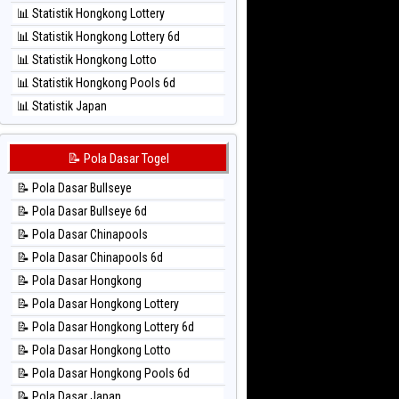
⚽ Bola Hitam Sao Paulo
📊 Statistik Hongkong Lottery
⚽ Bola Hitam Singapore
📊 Statistik Hongkong Lottery 6d
⚽ Bola Hitam Sydney
📊 Statistik Hongkong Lotto
⚽ Bola Hitam Sydney Lottery
📊 Statistik Hongkong Pools 6d
⚽ Bola Hitam Sydney Lottery 6d
📊 Statistik Japan
⚽ Bola Hitam Sydney Lotto
📊 Statistik Japan 6d
⚽ Bola Hitam Sydney Pools 6d
📊 Statistik Korea
📝 Pola Dasar Togel
⚽ Bola Hitam Taipei
📊 Statistik Kuda Lari
⚽ Bola Hitam Taiwan
📝 Pola Dasar Bullseye
📊 Statistik Magnum Cambodia
📝 Pola Dasar Bullseye 6d
📊 Statistik Nagoya
📝 Pola Dasar Chinapools
📊 Statistik New York Midday
📝 Pola Dasar Chinapools 6d
📊 Statistik North Carolina Day
📝 Pola Dasar Hongkong
📊 Statistik Pcso
📝 Pola Dasar Hongkong Lottery
📊 Statistik Pennsylvania Day
📝 Pola Dasar Hongkong Lottery 6d
📊 Statistik Sao Paulo
📝 Pola Dasar Hongkong Lotto
📊 Statistik Singapore
📝 Pola Dasar Hongkong Pools 6d
📊 Statistik Sydney
📝 Pola Dasar Japan