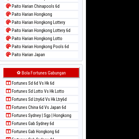
Paito Warna New York Midday
Paito Harian Chinapools 6d
Paito Warna North Carolina Day
Paito Harian Hongkong
Paito Warna Pcso
Paito Harian Hongkong Lottery
Paito Warna Pennsylvania Day
Paito Harian Hongkong Lottery 6d
Paito Warna Sao Paulo
Paito Harian Hongkong Lotto
Paito Warna Singapore
Paito Harian Hongkong Pools 6d
Paito Warna Sydney
Paito Harian Japan
Paito Warna Sydney Lottery
Paito Harian Japan 6d
Paito Warna Sydney Lottery 6d
Paito Harian Korea
⚽ Bola Fortunes Gabungan
Paito Warna Sydney Lotto
Paito Harian Kuda Lari
Paito Warna Sydney Pools 6d
Fortunes Sd 6d Vs Hk 6d
Paito Harian Magnum Cambodia
Paito Warna Taipei
Fortunes Sd Lotto Vs Hk Lotto
Paito Harian Nagoya
Paito Warna Taiwan
Fortunes Sd Ltry6d Vs Hk Ltry6d
Paito Harian New York Midday
Fortunes China 6d Vs Japan 6d
Paito Harian North Carolina Day
Fortunes Sydney | Sgp | Hongkong
Paito Harian Pcso
Fortunes Gab Sydney 6d
Paito Harian Pennsylvania Day
Fortunes Gab Hongkong 6d
Paito Harian Sao Paulo