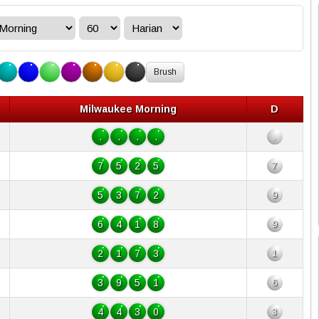
Brush
Milwaukee Morning
D
.
.
.
.
.
7
5
2
5
7
5
3
7
2
9
6
4
1
8
9
2
1
7
3
1
3
9
5
1
6
4
4
3
0
3