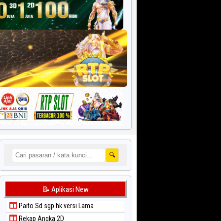
🔍
📝 Aplikasi New
Paito Sd sgp hk versi Lama
Rekap Angka 2D