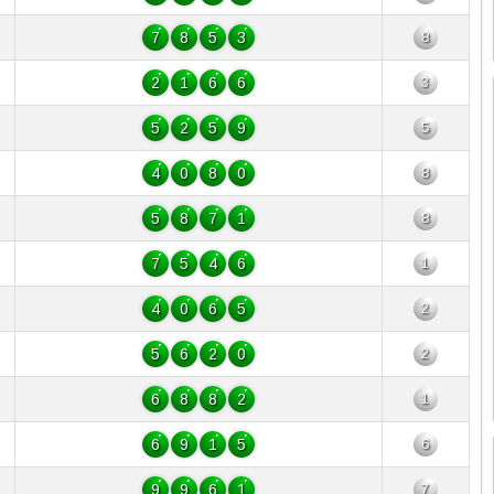
7
8
5
3
8
2
1
6
6
3
5
2
5
9
5
4
0
8
0
8
5
8
7
1
8
7
5
4
6
1
4
0
6
5
2
5
6
2
0
2
6
8
8
2
1
6
9
1
5
6
9
9
6
1
7