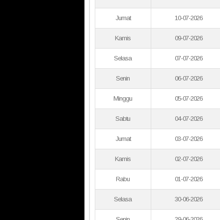
Jumat
10-07-2026
Kamis
09-07-2026
Selasa
07-07-2026
Senin
06-07-2026
Minggu
05-07-2026
Sabtu
04-07-2026
Jumat
03-07-2026
Kamis
02-07-2026
Rabu
01-07-2026
Selasa
30-06-2026
Senin
29-06-2026