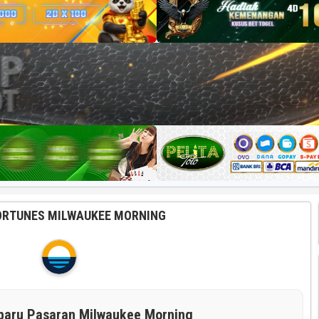
ORTUNES MILWAUKEE MORNING
rbaru Pasaran Milwaukee Morning