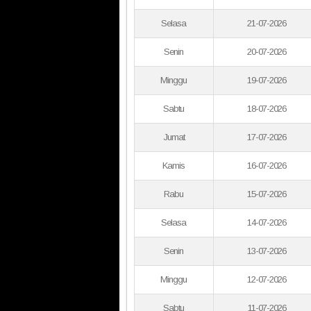
Selasa
21-07-2026
Senin
20-07-2026
Minggu
19-07-2026
Sabtu
18-07-2026
Jumat
17-07-2026
Kamis
16-07-2026
Rabu
15-07-2026
Selasa
14-07-2026
Senin
13-07-2026
Minggu
12-07-2026
Sabtu
11-07-2026