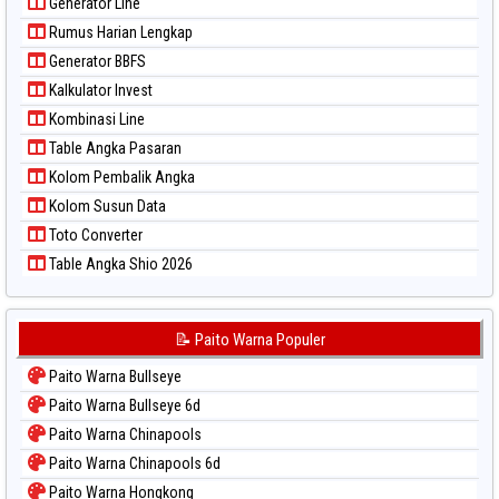
Generator Line
Rumus Harian Lengkap
Generator BBFS
Kalkulator Invest
Kombinasi Line
Table Angka Pasaran
Kolom Pembalik Angka
Kolom Susun Data
Toto Converter
Table Angka Shio 2026
📝 Paito Warna Populer
Paito Warna Bullseye
Paito Warna Bullseye 6d
Paito Warna Chinapools
Paito Warna Chinapools 6d
Paito Warna Hongkong