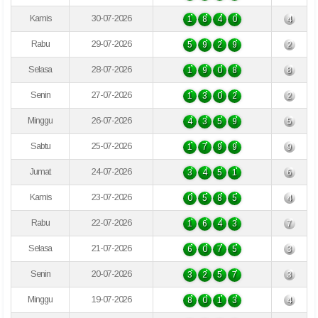
Kamis
30-07-2026
1
8
4
0
4
Rabu
29-07-2026
5
9
2
9
2
Selasa
28-07-2026
1
9
0
8
8
Senin
27-07-2026
1
3
0
2
2
Minggu
26-07-2026
4
3
5
9
5
Sabtu
25-07-2026
1
7
9
9
9
Jumat
24-07-2026
3
4
5
1
6
Kamis
23-07-2026
0
5
8
5
4
Rabu
22-07-2026
1
6
4
3
7
Selasa
21-07-2026
6
0
7
5
3
Senin
20-07-2026
3
2
5
7
3
Minggu
19-07-2026
8
0
1
3
4