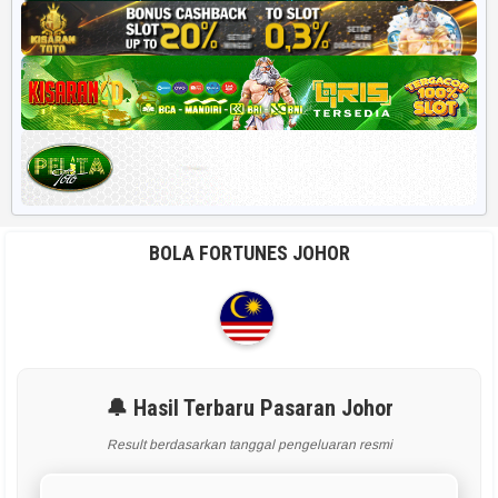
BOLA FORTUNES JOHOR
🔔 Hasil Terbaru Pasaran Johor
Result berdasarkan tanggal pengeluaran resmi