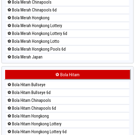
⚽ Bola Merah Chinapools
Paito Harian Taiwan
⚽ Bola Merah Chinapools 6d
⚽ Bola Merah Hongkong
⚽ Bola Merah Hongkong Lottery
⚽ Bola Merah Hongkong Lottery 6d
⚽ Bola Merah Hongkong Lotto
⚽ Bola Merah Hongkong Pools 6d
⚽ Bola Merah Japan
⚽ Bola Merah Japan 6d
⚽ Bola Merah Korea
⚽ Bola Hitam
⚽ Bola Merah Kuda Lari
⚽ Bola Hitam Bullseye
⚽ Bola Merah Magnum Cambodia
⚽ Bola Hitam Bullseye 6d
⚽ Bola Merah Nagoya
⚽ Bola Hitam Chinapools
⚽ Bola Merah North Carolina Day
⚽ Bola Hitam Chinapools 6d
⚽ Bola Merah Pcso
⚽ Bola Hitam Hongkong
⚽ Bola Merah Sao Paulo
⚽ Bola Hitam Hongkong Lottery
⚽ Bola Merah Singapore
⚽ Bola Hitam Hongkong Lottery 6d