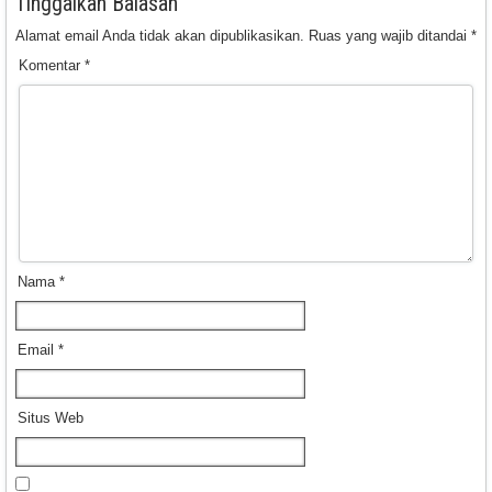
Tinggalkan Balasan
Alamat email Anda tidak akan dipublikasikan.
Ruas yang wajib ditandai
*
Komentar
*
Nama
*
Email
*
Situs Web