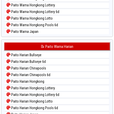
Paito Warna Hongkong Lottery
Paito Warna Hongkong Lottery 6d
Paito Warna Hongkong Lotto
Paito Warna Hongkong Pools 6d
Paito Warna Japan
Paito Warna Japan 6d
Paito Warna Korea
📝 Paito Warna Harian
Paito Warna Kuda Lari
Paito Harian Bullseye
Paito Warna Magnum Cambodia
Paito Harian Bullseye 6d
Paito Warna Nagoya
Paito Harian Chinapools
Paito Warna New York Midday
Paito Harian Chinapools 6d
Paito Warna North Carolina Day
Paito Harian Hongkong
Paito Warna Pcso
Paito Harian Hongkong Lottery
Paito Warna Pennsylvania Day
Paito Harian Hongkong Lottery 6d
Paito Warna Sao Paulo
Paito Harian Hongkong Lotto
Paito Warna Singapore
Paito Harian Hongkong Pools 6d
Paito Warna Sydney