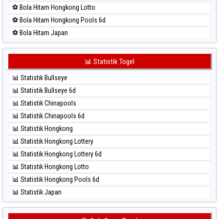
⚽ Bola Merah Sydney
⚽ Bola Hitam Hongkong Lotto
⚽ Bola Merah Sydney Lottery
⚽ Bola Hitam Hongkong Pools 6d
⚽ Bola Merah Sydney Lottery 6d
⚽ Bola Hitam Japan
⚽ Bola Merah Sydney Lotto
⚽ Bola Hitam Japan 6d
⚽ Bola Merah Sydney Pools 6d
⚽ Bola Hitam Korea
📊 Statistik Togel
⚽ Bola Merah Taipei
⚽ Bola Hitam Kuda Lari
⚽ Bola Merah Taiwan
📊 Statistik Bullseye
⚽ Bola Hitam Magnum Cambodia
📊 Statistik Bullseye 6d
⚽ Bola Hitam Nagoya
📊 Statistik Chinapools
⚽ Bola Hitam North Carolina Day
📊 Statistik Chinapools 6d
⚽ Bola Hitam Pcso
📊 Statistik Hongkong
⚽ Bola Hitam Sao Paulo
📊 Statistik Hongkong Lottery
⚽ Bola Hitam Singapore
📊 Statistik Hongkong Lottery 6d
⚽ Bola Hitam Sydney
📊 Statistik Hongkong Lotto
⚽ Bola Hitam Sydney Lottery
📊 Statistik Hongkong Pools 6d
⚽ Bola Hitam Sydney Lottery 6d
📊 Statistik Japan
⚽ Bola Hitam Sydney Lotto
📊 Statistik Japan 6d
⚽ Bola Hitam Sydney Pools 6d
📊 Statistik Korea