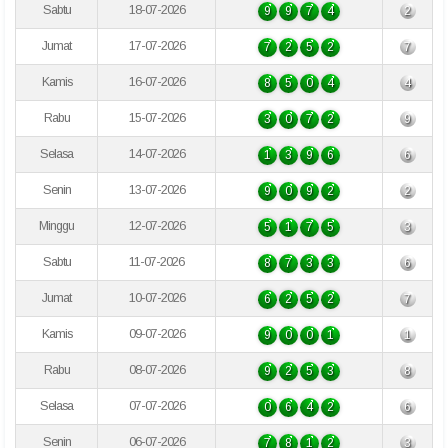
Sabtu
18-07-2026
9
9
7
4
2
Jumat
17-07-2026
7
2
5
2
7
Kamis
16-07-2026
8
5
0
4
4
Rabu
15-07-2026
3
0
7
2
9
Selasa
14-07-2026
1
3
9
6
6
Senin
13-07-2026
9
0
9
2
2
Minggu
12-07-2026
5
1
7
5
3
Sabtu
11-07-2026
8
7
3
3
6
Jumat
10-07-2026
6
2
5
2
7
Kamis
09-07-2026
9
0
0
1
1
Rabu
08-07-2026
9
2
5
3
8
Selasa
07-07-2026
0
6
4
2
6
Senin
06-07-2026
7
8
1
2
3