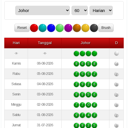
Reset
Brush
Hari
Tanggal
Johor
D
-x-
-x-
.
.
.
.
.
Kamis
06-08-2026
9
6
5
8
4
Rabu
05-08-2026
7
5
5
2
7
Selasa
04-08-2026
3
9
2
6
8
Senin
03-08-2026
9
9
5
6
2
Minggu
02-08-2026
7
7
0
8
8
Sabtu
01-08-2026
9
7
4
3
7
Jumat
31-07-2026
8
9
3
5
8