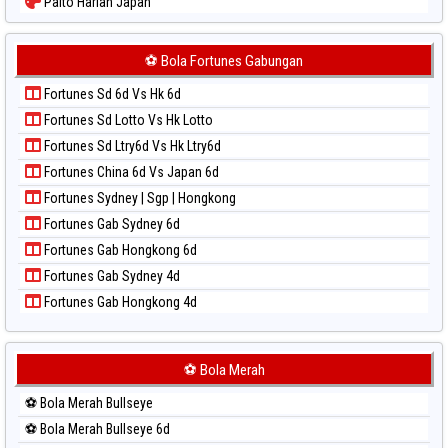
Paito Harian Japan
Paito Warna Sydney Lottery
Paito Harian Japan 6d
Paito Warna Sydney Lottery 6d
Paito Harian Korea
⚽ Bola Fortunes Gabungan
Paito Warna Sydney Lotto
Paito Harian Kuda Lari
Paito Warna Sydney Pools 6d
Fortunes Sd 6d Vs Hk 6d
Paito Harian Magnum Cambodia
Paito Warna Taipei
Fortunes Sd Lotto Vs Hk Lotto
Paito Harian Nagoya
Paito Warna Taiwan
Fortunes Sd Ltry6d Vs Hk Ltry6d
Paito Harian New York Midday
Fortunes China 6d Vs Japan 6d
Paito Harian North Carolina Day
Fortunes Sydney | Sgp | Hongkong
Paito Harian Pcso
Fortunes Gab Sydney 6d
Paito Harian Pennsylvania Day
Fortunes Gab Hongkong 6d
Paito Harian Sao Paulo
Fortunes Gab Sydney 4d
Paito Harian Singapore
Fortunes Gab Hongkong 4d
Paito Harian Sydney
Paito Harian Sydney Lottery
Paito Harian Sydney Lottery 6d
⚽ Bola Merah
Paito Harian Sydney Lotto
⚽ Bola Merah Bullseye
Paito Harian Sydney Pools 6d
⚽ Bola Merah Bullseye 6d
Paito Harian Taipei