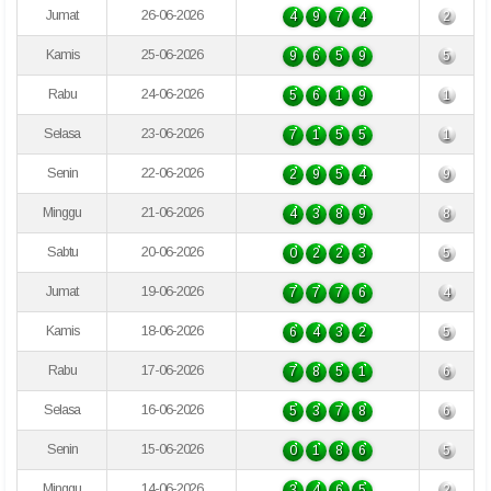
Jumat
26-06-2026
4
9
7
4
2
Kamis
25-06-2026
9
6
5
9
5
Rabu
24-06-2026
5
6
1
9
1
Selasa
23-06-2026
7
1
5
5
1
Senin
22-06-2026
2
9
5
4
9
Minggu
21-06-2026
4
3
8
9
8
Sabtu
20-06-2026
0
2
2
3
5
Jumat
19-06-2026
7
7
7
6
4
Kamis
18-06-2026
6
4
3
2
5
Rabu
17-06-2026
7
8
5
1
6
Selasa
16-06-2026
5
3
7
8
6
Senin
15-06-2026
0
1
8
6
5
Minggu
14-06-2026
3
4
6
5
2