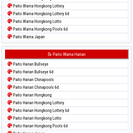
Paito Warna Hongkong Lottery
Paito Warna Hongkong Lottery 6d
Paito Warna Hongkong Lotto
Paito Warna Hongkong Pools 6d
Paito Warna Japan
Paito Warna Japan 6d
Paito Warna Korea
📝 Paito Warna Harian
Paito Warna Kuda Lari
Paito Harian Bullseye
Paito Warna Magnum Cambodia
Paito Harian Bullseye 6d
Paito Warna Nagoya
Paito Harian Chinapools
Paito Warna New York Midday
Paito Harian Chinapools 6d
Paito Warna North Carolina Day
Paito Harian Hongkong
Paito Warna Pcso
Paito Harian Hongkong Lottery
Paito Warna Pennsylvania Day
Paito Harian Hongkong Lottery 6d
Paito Warna Sao Paulo
Paito Harian Hongkong Lotto
Paito Warna Singapore
Paito Harian Hongkong Pools 6d
Paito Warna Sydney