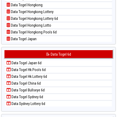
📝 Pola Dasar Pcso
Data Togel Hongkong
📝 Pola Dasar Sao Paulo
Data Togel Hongkong Lottery
📝 Pola Dasar Singapore
Data Togel Hongkong Lottery 6d
📝 Pola Dasar Sydney
Data Togel Hongkong Lotto
📝 Pola Dasar Sydney Lottery
Data Togel Hongkong Pools 6d
📝 Pola Dasar Sydney Lottery 6d
Data Togel Japan
📝 Pola Dasar Sydney Lotto
Data Togel Japan 6d
📝 Pola Dasar Sydney Pools 6d
Data Togel Korea
📝 Data Togel 6d
📝 Pola Dasar Taipei
Data Togel Kuda Lari
📝 Pola Dasar Taiwan
Data Togel Japan 6d
Data Togel Magnum Cambodia
Data Togel Hk Pools 6d
Data Togel Nagoya
Data Togel Hk Lottery 6d
Data Togel North Carolina Day
Data Togel China 6d
Data Togel Pcso
Data Togel Bullseye 6d
Data Togel Sao Paulo
Data Togel Sydney 6d
Data Togel Singapore
Data Sydney Lottery 6d
Data Togel Sydney
Data Togel Sydney Lottery