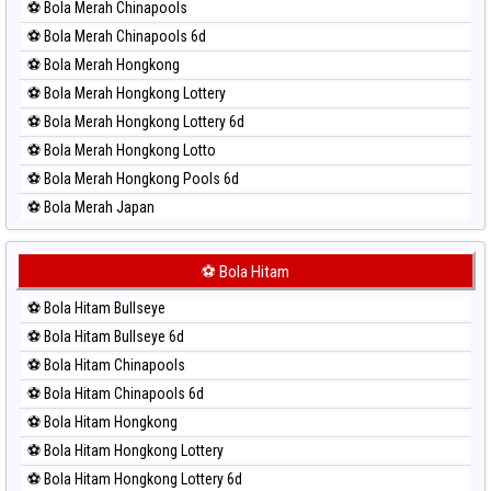
⚽ Bola Merah Chinapools
Paito Harian Taiwan
⚽ Bola Merah Chinapools 6d
⚽ Bola Merah Hongkong
⚽ Bola Merah Hongkong Lottery
⚽ Bola Merah Hongkong Lottery 6d
⚽ Bola Merah Hongkong Lotto
⚽ Bola Merah Hongkong Pools 6d
⚽ Bola Merah Japan
⚽ Bola Merah Japan 6d
⚽ Bola Merah Korea
⚽ Bola Hitam
⚽ Bola Merah Kuda Lari
⚽ Bola Hitam Bullseye
⚽ Bola Merah Magnum Cambodia
⚽ Bola Hitam Bullseye 6d
⚽ Bola Merah Nagoya
⚽ Bola Hitam Chinapools
⚽ Bola Merah North Carolina Day
⚽ Bola Hitam Chinapools 6d
⚽ Bola Merah Pcso
⚽ Bola Hitam Hongkong
⚽ Bola Merah Sao Paulo
⚽ Bola Hitam Hongkong Lottery
⚽ Bola Merah Singapore
⚽ Bola Hitam Hongkong Lottery 6d