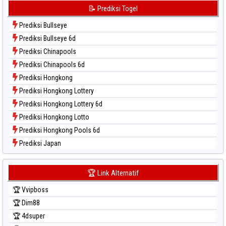
Data Togel Sydney Lottery 6d
📝 Prediksi Togel
Data Togel Sydney Lotto
Prediksi Bullseye
Data Togel Sydney Pools 6d
Prediksi Bullseye 6d
Data Togel Taipei
Prediksi Chinapools
Data Togel Taiwan
Prediksi Chinapools 6d
Prediksi Hongkong
Prediksi Hongkong Lottery
Prediksi Hongkong Lottery 6d
Prediksi Hongkong Lotto
Prediksi Hongkong Pools 6d
Prediksi Japan
Prediksi Japan 6d
Prediksi Korea
🏆 Link Alternatif
Prediksi Kuda Lari
🏆 Vvipboss
Prediksi Magnum Cambodia
🏆 Dim88
Prediksi Nagoya
🏆 4dsuper
Prediksi North Carolina Day