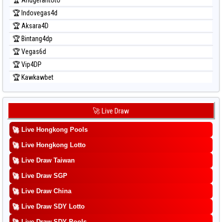
🏆 Indovegas4d
🏆 Aksara4D
🏆 Bintang4dp
🏆 Vegas6d
🏆 Vip4DP
🏆 Kawkawbet
🚀 Live Draw
🚀
Live Hongkong Pools
🚀
Live Hongkong Lotto
🚀
Live Draw Taiwan
🚀
Live Draw SGP
🚀
Live Draw China
🚀
Live Draw SDY Lotto
🚀
Live Draw SDY Pools