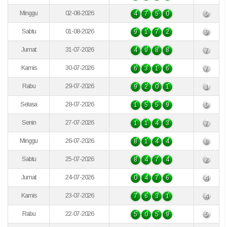
Minggu
02-08-2026
4
7
5
0
5
Sabtu
01-08-2026
9
1
7
2
9
Jumat
31-07-2026
4
9
8
8
7
Kamis
30-07-2026
6
3
1
6
7
Rabu
29-07-2026
9
2
0
1
1
Selasa
28-07-2026
1
5
5
9
5
Senin
27-07-2026
1
1
4
3
7
Minggu
26-07-2026
8
1
4
4
8
Sabtu
25-07-2026
8
4
7
4
2
Jumat
24-07-2026
0
4
7
6
4
Kamis
23-07-2026
7
6
3
1
4
Rabu
22-07-2026
5
0
5
9
5