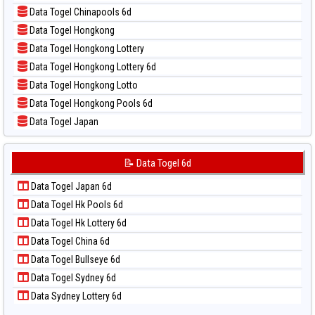
📝 Pola Dasar North Carolina Day
Data Togel Chinapools 6d
📝 Pola Dasar Pcso
Data Togel Hongkong
📝 Pola Dasar Sao Paulo
Data Togel Hongkong Lottery
📝 Pola Dasar Singapore
Data Togel Hongkong Lottery 6d
📝 Pola Dasar Sydney
Data Togel Hongkong Lotto
📝 Pola Dasar Sydney Lottery
Data Togel Hongkong Pools 6d
📝 Pola Dasar Sydney Lottery 6d
Data Togel Japan
📝 Pola Dasar Sydney Lotto
Data Togel Japan 6d
📝 Pola Dasar Sydney Pools 6d
Data Togel Korea
📝 Data Togel 6d
📝 Pola Dasar Taipei
Data Togel Kuda Lari
📝 Pola Dasar Taiwan
Data Togel Japan 6d
Data Togel Magnum Cambodia
Data Togel Hk Pools 6d
Data Togel Nagoya
Data Togel Hk Lottery 6d
Data Togel North Carolina Day
Data Togel China 6d
Data Togel Pcso
Data Togel Bullseye 6d
Data Togel Sao Paulo
Data Togel Sydney 6d
Data Togel Singapore
Data Sydney Lottery 6d
Data Togel Sydney