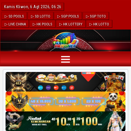
Kamis Kliwon, 6 Agt 2026, 06:26
▷ SD POOLS
▷ SD LOTTO
▷ SGP POOLS
▷ SGP TOTO
▷ LIVE CHINA
▷ HK POOLS
▷ HK LOTTERY
▷ HK LOTTO