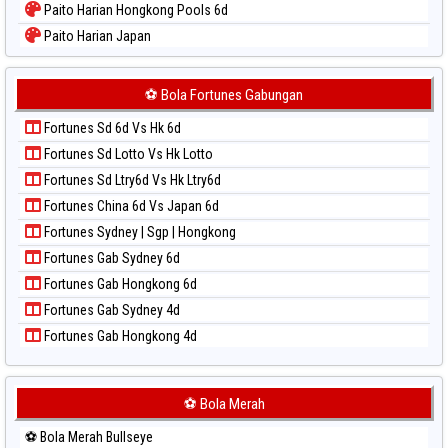
Paito Harian Hongkong Pools 6d
Paito Warna Sydney
Paito Harian Japan
Paito Warna Sydney Lottery
Paito Harian Japan 6d
Paito Warna Sydney Lottery 6d
Paito Harian Korea
⚽ Bola Fortunes Gabungan
Paito Warna Sydney Lotto
Paito Harian Kuda Lari
Paito Warna Sydney Pools 6d
Fortunes Sd 6d Vs Hk 6d
Paito Harian Magnum Cambodia
Paito Warna Taipei
Fortunes Sd Lotto Vs Hk Lotto
Paito Harian Nagoya
Paito Warna Taiwan
Fortunes Sd Ltry6d Vs Hk Ltry6d
Paito Harian New York Midday
Fortunes China 6d Vs Japan 6d
Paito Harian North Carolina Day
Fortunes Sydney | Sgp | Hongkong
Paito Harian Pcso
Fortunes Gab Sydney 6d
Paito Harian Pennsylvania Day
Fortunes Gab Hongkong 6d
Paito Harian Sao Paulo
Fortunes Gab Sydney 4d
Paito Harian Singapore
Fortunes Gab Hongkong 4d
Paito Harian Sydney
Paito Harian Sydney Lottery
Paito Harian Sydney Lottery 6d
⚽ Bola Merah
Paito Harian Sydney Lotto
⚽ Bola Merah Bullseye