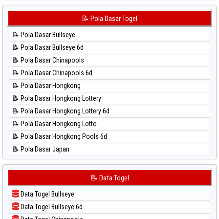
📊 Statistik Japan 6d
⚽ Bola Hitam Sydney Pools 6d
📊 Statistik Korea
📝 Pola Dasar Togel
⚽ Bola Hitam Taipei
📊 Statistik Kuda Lari
⚽ Bola Hitam Taiwan
📝 Pola Dasar Bullseye
📊 Statistik Magnum Cambodia
📝 Pola Dasar Bullseye 6d
📊 Statistik Nagoya
📝 Pola Dasar Chinapools
📊 Statistik New York Midday
📝 Pola Dasar Chinapools 6d
📊 Statistik North Carolina Day
📝 Pola Dasar Hongkong
📊 Statistik Pcso
📝 Pola Dasar Hongkong Lottery
📊 Statistik Pennsylvania Day
📝 Pola Dasar Hongkong Lottery 6d
📊 Statistik Sao Paulo
📝 Pola Dasar Hongkong Lotto
📊 Statistik Singapore
📝 Pola Dasar Hongkong Pools 6d
📊 Statistik Sydney
📝 Pola Dasar Japan
📊 Statistik Sydney Lottery
📝 Pola Dasar Japan 6d
📊 Statistik Sydney Lottery 6d
📝 Pola Dasar Korea
📝 Data Togel
📊 Statistik Sydney Lotto
📝 Pola Dasar Kuda Lari
📊 Statistik Sydney Pools 6d
Data Togel Bullseye
📝 Pola Dasar Magnum Cambodia
📊 Statistik Taipei
Data Togel Bullseye 6d
📝 Pola Dasar Nagoya
📊 Statistik Taiwan