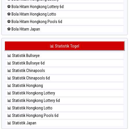
⚽ Bola Merah Singapore
⚽ Bola Hitam Hongkong Lottery 6d
⚽ Bola Merah Sydney
⚽ Bola Hitam Hongkong Lotto
⚽ Bola Merah Sydney Lottery
⚽ Bola Hitam Hongkong Pools 6d
⚽ Bola Merah Sydney Lottery 6d
⚽ Bola Hitam Japan
⚽ Bola Merah Sydney Lotto
⚽ Bola Hitam Japan 6d
⚽ Bola Merah Sydney Pools 6d
⚽ Bola Hitam Korea
📊 Statistik Togel
⚽ Bola Merah Taipei
⚽ Bola Hitam Kuda Lari
⚽ Bola Merah Taiwan
📊 Statistik Bullseye
⚽ Bola Hitam Magnum Cambodia
📊 Statistik Bullseye 6d
⚽ Bola Hitam Nagoya
📊 Statistik Chinapools
⚽ Bola Hitam North Carolina Day
📊 Statistik Chinapools 6d
⚽ Bola Hitam Pcso
📊 Statistik Hongkong
⚽ Bola Hitam Sao Paulo
📊 Statistik Hongkong Lottery
⚽ Bola Hitam Singapore
📊 Statistik Hongkong Lottery 6d
⚽ Bola Hitam Sydney
📊 Statistik Hongkong Lotto
⚽ Bola Hitam Sydney Lottery
📊 Statistik Hongkong Pools 6d
⚽ Bola Hitam Sydney Lottery 6d
📊 Statistik Japan
⚽ Bola Hitam Sydney Lotto