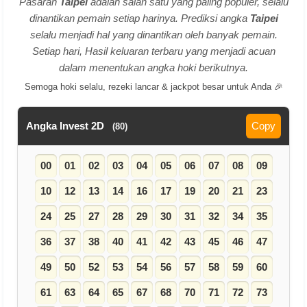
Pasaran
Taipei
adalah salah satu yang paling populer, selalu
dinantikan pemain setiap harinya. Prediksi angka
Taipei
selalu menjadi hal yang dinantikan oleh banyak pemain.
Setiap hari, Hasil keluaran terbaru yang menjadi acuan
dalam menentukan angka hoki berikutnya.
Semoga hoki selalu, rezeki lancar & jackpot besar untuk Anda 🎉
Angka Invest 2D
Copy
(80)
00
01
02
03
04
05
06
07
08
09
10
12
13
14
16
17
19
20
21
23
24
25
27
28
29
30
31
32
34
35
36
37
38
40
41
42
43
45
46
47
49
50
52
53
54
56
57
58
59
60
61
63
64
65
67
68
70
71
72
73