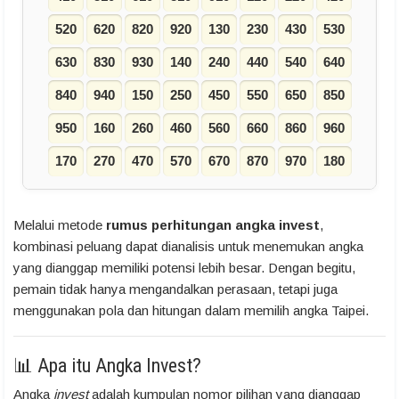
520
620
820
920
130
230
430
530
630
830
930
140
240
440
540
640
840
940
150
250
450
550
650
850
950
160
260
460
560
660
860
960
170
270
470
570
670
870
970
180
Melalui metode
rumus perhitungan angka invest
,
kombinasi peluang dapat dianalisis untuk menemukan angka
yang dianggap memiliki potensi lebih besar. Dengan begitu,
pemain tidak hanya mengandalkan perasaan, tetapi juga
menggunakan pola dan hitungan dalam memilih angka Taipei.
📊 Apa itu Angka Invest?
Angka
invest
adalah kumpulan nomor pilihan yang dianggap