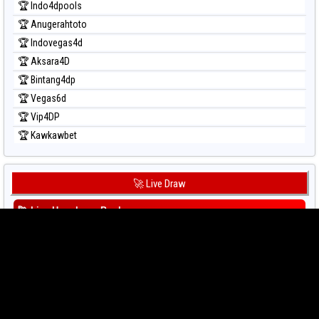
🏆 Indo4dpools
🏆 Anugerahtoto
🏆 Indovegas4d
🏆 Aksara4D
🏆 Bintang4dp
🏆 Vegas6d
🏆 Vip4DP
🏆 Kawkawbet
🚀 Live Draw
🚀
Live Hongkong Pools
🚀
Live Hongkong Lotto
🚀
Live Draw Taiwan
🚀
Live Draw SGP
🚀
Live Draw China