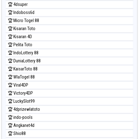
🏆 4dsuper
Prediksi North Carolina Day
🏆 Indoboss6d
Prediksi Pcso
🏆 Micro Togel 88
Prediksi Sao Paulo
🏆 Kisaran Toto
Prediksi Singapore
🏆 Kisaran 4D
Prediksi Sydney
🏆 Pelita Toto
Prediksi Sydney Lottery
🏆 IndoLottery 88
Prediksi Sydney Lottery 6d
🏆 DuniaLottery 88
Prediksi Sydney Lotto
🏆 KaisarToto 88
Prediksi Sydney Pools 6d
🏆 WlaTogel 88
Prediksi Taipei
🏆 Viral4DP
Prediksi Taiwan
🏆 Victory4DP
🏆 LuckySlot99
🏆 4dprizewlatoto
🏆 indo-pools
🏆 Angkanet4d
🏆 Shio88