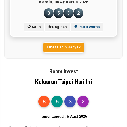
Kamis, 06 Agustus 2026
8
5
3
2
📋 Salin
📤 Bagikan
🎥 Paito Warna
Lihat Lebih Banyak
Room invest
Keluaran Taipei Hari Ini
8
5
3
2
Taipei tanggal: 6 Agst 2026