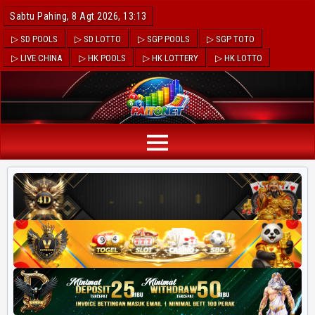
Sabtu Pahing, 8 Agt 2026, 13:13
▷ SD POOLS
▷ SD LOTTO
▷ SGP POOLS
▷ SGP TOTO
▷ LIVE CHINA
▷ HK POOLS
▷ HK LOTTERY
▷ HK LOTTO