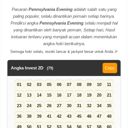
Pasaran
Pennsylvania Evening
adalah salah satu yang
paling populer, selalu dinantikan pemain setiap harinya.
Prediksi angka
Pennsylvania Evening
selalu menjadi hal
yang dinantikan oleh banyak pemain. Setiap hari, Hasil
keluaran terbaru yang menjadi acuan dalam menentukan
angka hoki berikutnya.
Semoga hoki selalu, rezeki lancar & jackpot besar untuk Anda 🎉
Angka Invest 2D
Copy
(79)
01
02
03
05
06
07
08
09
10
11
12
13
14
15
16
17
18
19
20
21
23
24
25
26
27
30
31
32
34
35
36
38
39
41
42
43
45
46
47
48
49
50
51
52
53
54
56
57
58
60