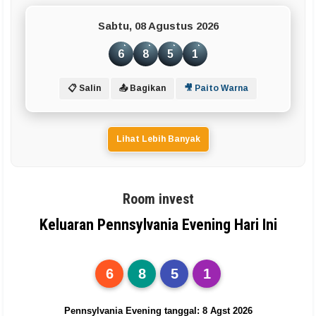
Sabtu, 08 Agustus 2026
6
8
5
1
📋 Salin
📤 Bagikan
🎥 Paito Warna
Lihat Lebih Banyak
Room invest
Keluaran Pennsylvania Evening Hari Ini
6
8
5
1
Pennsylvania Evening tanggal: 8 Agst 2026