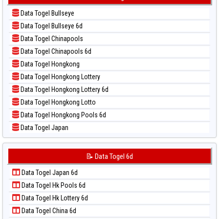
📝 Pola Dasar Kuda Lari
📊 Statistik Sydney Pools 6d
Data Togel Bullseye
📝 Pola Dasar Magnum Cambodia
📊 Statistik Taipei
Data Togel Bullseye 6d
📝 Pola Dasar Nagoya
📊 Statistik Taiwan
Data Togel Chinapools
📝 Pola Dasar North Carolina Day
Data Togel Chinapools 6d
📝 Pola Dasar Pcso
Data Togel Hongkong
📝 Pola Dasar Sao Paulo
Data Togel Hongkong Lottery
📝 Pola Dasar Singapore
Data Togel Hongkong Lottery 6d
📝 Pola Dasar Sydney
Data Togel Hongkong Lotto
📝 Pola Dasar Sydney Lottery
Data Togel Hongkong Pools 6d
📝 Pola Dasar Sydney Lottery 6d
Data Togel Japan
📝 Pola Dasar Sydney Lotto
Data Togel Japan 6d
📝 Pola Dasar Sydney Pools 6d
Data Togel Korea
📝 Data Togel 6d
📝 Pola Dasar Taipei
Data Togel Kuda Lari
📝 Pola Dasar Taiwan
Data Togel Japan 6d
Data Togel Magnum Cambodia
Data Togel Hk Pools 6d
Data Togel Nagoya
Data Togel Hk Lottery 6d
Data Togel North Carolina Day
Data Togel China 6d
Data Togel Pcso