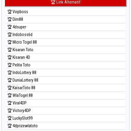
🏆 Link Alternatif
Prediksi Kuda Lari
🏆 Vvipboss
Prediksi Magnum Cambodia
🏆 Dim88
Prediksi Nagoya
🏆 4dsuper
Prediksi North Carolina Day
🏆 Indoboss6d
Prediksi Pcso
🏆 Micro Togel 88
Prediksi Sao Paulo
🏆 Kisaran Toto
Prediksi Singapore
🏆 Kisaran 4D
Prediksi Sydney
🏆 Pelita Toto
Prediksi Sydney Lottery
🏆 IndoLottery 88
Prediksi Sydney Lottery 6d
🏆 DuniaLottery 88
Prediksi Sydney Lotto
🏆 KaisarToto 88
Prediksi Sydney Pools 6d
🏆 WlaTogel 88
Prediksi Taipei
🏆 Viral4DP
Prediksi Taiwan
🏆 Victory4DP
🏆 LuckySlot99
🏆 4dprizewlatoto