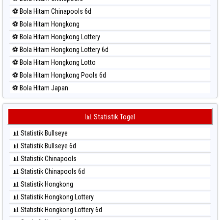
⚽ Bola Merah North Carolina Day
⚽ Bola Hitam Chinapools 6d
⚽ Bola Merah Pcso
⚽ Bola Hitam Hongkong
⚽ Bola Merah Sao Paulo
⚽ Bola Hitam Hongkong Lottery
⚽ Bola Merah Singapore
⚽ Bola Hitam Hongkong Lottery 6d
⚽ Bola Merah Sydney
⚽ Bola Hitam Hongkong Lotto
⚽ Bola Merah Sydney Lottery
⚽ Bola Hitam Hongkong Pools 6d
⚽ Bola Merah Sydney Lottery 6d
⚽ Bola Hitam Japan
⚽ Bola Merah Sydney Lotto
⚽ Bola Hitam Japan 6d
⚽ Bola Merah Sydney Pools 6d
⚽ Bola Hitam Korea
📊 Statistik Togel
⚽ Bola Merah Taipei
⚽ Bola Hitam Kuda Lari
⚽ Bola Merah Taiwan
📊 Statistik Bullseye
⚽ Bola Hitam Magnum Cambodia
📊 Statistik Bullseye 6d
⚽ Bola Hitam Nagoya
📊 Statistik Chinapools
⚽ Bola Hitam North Carolina Day
📊 Statistik Chinapools 6d
⚽ Bola Hitam Pcso
📊 Statistik Hongkong
⚽ Bola Hitam Sao Paulo
📊 Statistik Hongkong Lottery
⚽ Bola Hitam Singapore
📊 Statistik Hongkong Lottery 6d
⚽ Bola Hitam Sydney