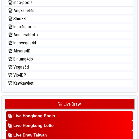
🏆 indo-pools
🏆 Angkanet4d
🏆 Shio88
🏆 Indo4dpools
🏆 Anugerahtoto
🏆 Indovegas4d
🏆 Aksara4D
🏆 Bintang4dp
🏆 Vegas6d
🏆 Vip4DP
🏆 Kawkawbet
🚀 Live Draw
🚀
Live Hongkong Pools
🚀
Live Hongkong Lotto
🚀
Live Draw Taiwan