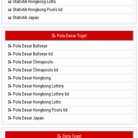
📊 Statistik Hongkong Lotto
⚽ Bola Hitam Sydney Lottery
📊 Statistik Hongkong Pools 6d
⚽ Bola Hitam Sydney Lottery 6d
📊 Statistik Japan
⚽ Bola Hitam Sydney Lotto
📊 Statistik Japan 6d
⚽ Bola Hitam Sydney Pools 6d
📊 Statistik Korea
📝 Pola Dasar Togel
⚽ Bola Hitam Taipei
📊 Statistik Kuda Lari
⚽ Bola Hitam Taiwan
📝 Pola Dasar Bullseye
📊 Statistik Magnum Cambodia
📝 Pola Dasar Bullseye 6d
📊 Statistik Nagoya
📝 Pola Dasar Chinapools
📊 Statistik New York Midday
📝 Pola Dasar Chinapools 6d
📊 Statistik North Carolina Day
📝 Pola Dasar Hongkong
📊 Statistik Pcso
📝 Pola Dasar Hongkong Lottery
📊 Statistik Pennsylvania Day
📝 Pola Dasar Hongkong Lottery 6d
📊 Statistik Sao Paulo
📝 Pola Dasar Hongkong Lotto
📊 Statistik Singapore
📝 Pola Dasar Hongkong Pools 6d
📊 Statistik Sydney
📝 Pola Dasar Japan
📊 Statistik Sydney Lottery
📝 Pola Dasar Japan 6d
📊 Statistik Sydney Lottery 6d
📝 Pola Dasar Korea
📝 Data Togel
📊 Statistik Sydney Lotto