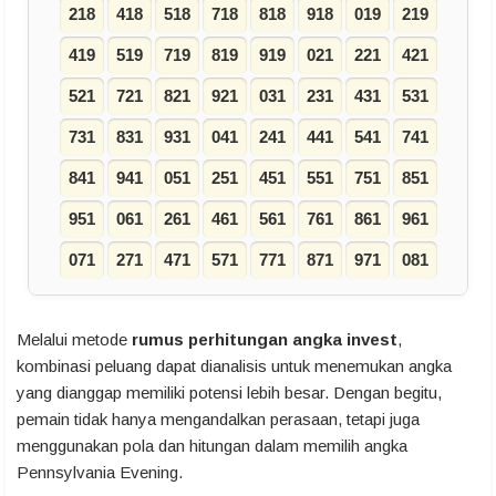
218
418
518
718
818
918
019
219
419
519
719
819
919
021
221
421
521
721
821
921
031
231
431
531
731
831
931
041
241
441
541
741
841
941
051
251
451
551
751
851
951
061
261
461
561
761
861
961
071
271
471
571
771
871
971
081
Melalui metode
rumus perhitungan angka invest
,
kombinasi peluang dapat dianalisis untuk menemukan angka
yang dianggap memiliki potensi lebih besar. Dengan begitu,
pemain tidak hanya mengandalkan perasaan, tetapi juga
menggunakan pola dan hitungan dalam memilih angka
Pennsylvania Evening.