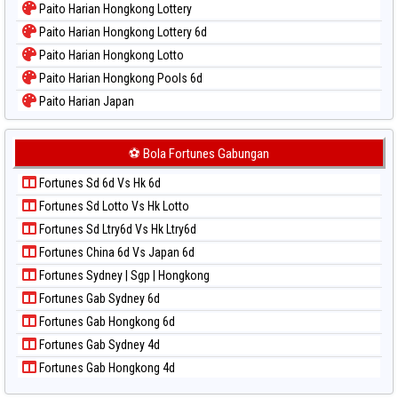
Paito Harian Hongkong Lottery
Paito Warna Pennsylvania Day
Paito Harian Hongkong Lottery 6d
Paito Warna Sao Paulo
Paito Harian Hongkong Lotto
Paito Warna Singapore
Paito Harian Hongkong Pools 6d
Paito Warna Sydney
Paito Harian Japan
Paito Warna Sydney Lottery
Paito Harian Japan 6d
Paito Warna Sydney Lottery 6d
Paito Harian Korea
⚽ Bola Fortunes Gabungan
Paito Warna Sydney Lotto
Paito Harian Kuda Lari
Paito Warna Sydney Pools 6d
Fortunes Sd 6d Vs Hk 6d
Paito Harian Magnum Cambodia
Paito Warna Taipei
Fortunes Sd Lotto Vs Hk Lotto
Paito Harian Nagoya
Paito Warna Taiwan
Fortunes Sd Ltry6d Vs Hk Ltry6d
Paito Harian New York Midday
Fortunes China 6d Vs Japan 6d
Paito Harian North Carolina Day
Fortunes Sydney | Sgp | Hongkong
Paito Harian Pcso
Fortunes Gab Sydney 6d
Paito Harian Pennsylvania Day
Fortunes Gab Hongkong 6d
Paito Harian Sao Paulo
Fortunes Gab Sydney 4d
Paito Harian Singapore
Fortunes Gab Hongkong 4d
Paito Harian Sydney